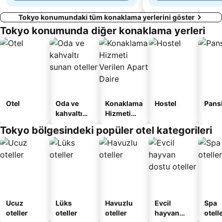
Tokyo konumundaki tüm konaklama yerlerini göster
Tokyo konumunda diğer konaklama yerleri
Otel
Oda ve
Konaklama
Hostel
Pans
kahvaltı
Hizmeti
sunan
Verilen
Tokyo bölgesindeki popüler otel kategorileri
oteller
Apart
Daire
Ucuz
Lüks
Havuzlu
Evcil
Spa
oteller
oteller
oteller
hayvan
otelle