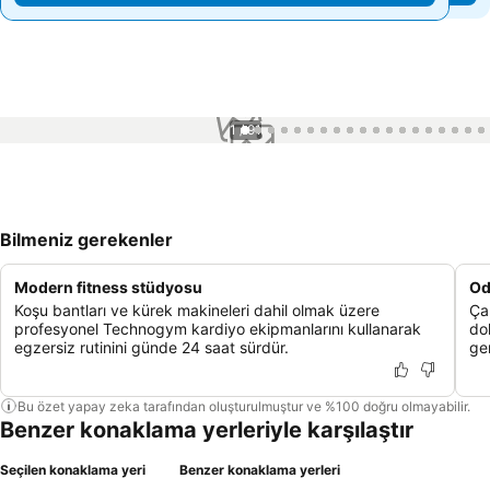
1 / 91
Bilmeniz gerekenler
Modern fitness stüdyosu
Oda
Koşu bantları ve kürek makineleri dahil olmak üzere
Ça
profesyonel Technogym kardiyo ekipmanlarını kullanarak
do
egzersiz rutinini günde 24 saat sürdür.
ge
Bu özet yapay zeka tarafından oluşturulmuştur ve %100 doğru olmayabilir.
Benzer konaklama yerleriyle karşılaştır
Seçilen konaklama yeri
Benzer konaklama yerleri