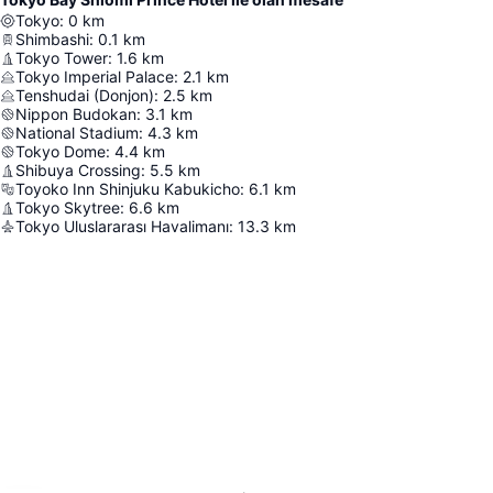
Tokyo
:
0
km
Shimbashi
:
0.1
km
Tokyo Tower
:
1.6
km
Tokyo Imperial Palace
:
2.1
km
Tenshudai (Donjon)
:
2.5
km
Nippon Budokan
:
3.1
km
National Stadium
:
4.3
km
Tokyo Dome
:
4.4
km
Shibuya Crossing
:
5.5
km
Toyoko Inn Shinjuku Kabukicho
:
6.1
km
Tokyo Skytree
:
6.6
km
Tokyo Uluslararası Havalimanı
:
13.3
km