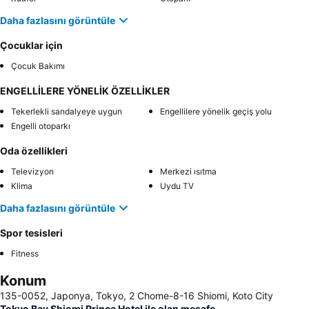
Daha fazlasını görüntüle
Çocuklar için
Çocuk Bakımı
ENGELLİLERE YÖNELİK ÖZELLİKLER
Tekerlekli sandalyeye uygun
Engellilere yönelik geçiş yolu
Engelli otoparkı
Oda özellikleri
Televizyon
Merkezi ısıtma
Klima
Uydu TV
Daha fazlasını görüntüle
Spor tesisleri
Fitness
Konum
135-0052, Japonya, Tokyo, 2 Chome-8-16 Shiomi, Koto City
Tokyo Bay Shiomi Prince Hotel ile olan mesafe