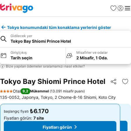
Favoriler
Giriş y
Me
Tokyo konumundaki tüm konaklama yerlerini göster
Gidilecek yer
Tokyo Bay Shiomi Prince Hotel
Giriş/çıkış
Misafirler ve odalar
Tarih seçin
2 Misafir, 1 Oda.
Bize yapılan ödemeler sıralamamızı nasıl etkiler?
Tokyo Bay Shiomi Prince Hotel
Paylaş
Fa
Otel
9,2
Mükemmel
(
13.091 misafir puanı
)
4 Yıldız
135-0052, Japonya, Tokyo, 2 Chome-8-16 Shiomi, Koto City
₺6.170
₺6.170
başlangıç fiyatı
başlangıç fiyatı
Fiyatları görün:
7 site
Fiyatları görün:
7 site
Fiyatları görün
Fiyatları görün