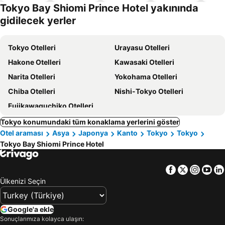
dostu
Tokyo Bay Shiomi Prince Hotel yakınında
oteller
gidilecek yerler
Tokyo Otelleri
Urayasu Otelleri
Hakone Otelleri
Kawasaki Otelleri
Narita Otelleri
Yokohama Otelleri
Chiba Otelleri
Nishi-Tokyo Otelleri
Fujikawaguchiko Otelleri
Tokyo konumundaki tüm konaklama yerlerini göster
Otel araması
Asya
Japonya
Kanto
Tokyo
Tokyo
Tokyo Bay Shiomi Prince Hotel
Facebook
Twitter
Insta
Yo
Ülkenizi Seçin
Google'a ekle
Sonuçlarımıza kolayca ulaşın: