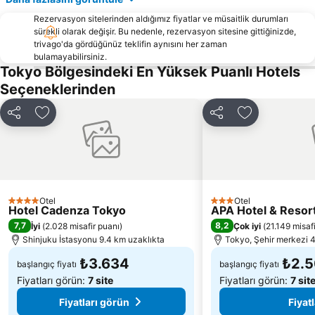
Higashi ginza Station
Shimbashi Metro Station
Rezervasyon sitelerinden aldığımız fiyatlar ve müsaitlik durumları
sürekli olarak değişir. Bu nedenle, rezervasyon sitesine gittiğinizde,
Tokyo Big Sight
Tokyo Disney Resort
trivago'da gördüğünüz teklifin aynısını her zaman
Roppongi İstasyonu
Shinagawa
bulamayabilirsiniz.
Tokyo Bölgesindeki En Yüksek Puanlı Hotels
Taito
Harajuku İstasyonu
Seçeneklerinden
Sumida
Iidabashi Station
Chiyoda
Takadanobaba Station
Paylaş
Favorilerime ekle
Paylaş
Favorilerime 
Ikebukuro Metro Station
Odaiba
Tokyo Skytree
Shinjuku Sanchōme Metro Station
Shin-Okubo station
Olympus Hall Hachioji
Nishi-Shinjuku Metro Station
Shinbashi İstasyonu
Otel
Otel
4 Yıldız
3 Yıldız
Hotel Cadenza Tokyo
APA Hotel & Reso
Senso ji
Shinjuku-gyoemmae Metro Station
7,7
8,2
İyi
(
2.028 misafir puanı
)
Çok iyi
(
21.149 misaf
Shinjuku İstasyonu 9.4 km uzaklıkta
Tokyo, Şehir merkezi 4
₺3.634
₺2.
başlangıç fiyatı
başlangıç fiyatı
Fiyatları görün:
7 site
Fiyatları görün:
7 sit
Fiyatları görün
Fiyat