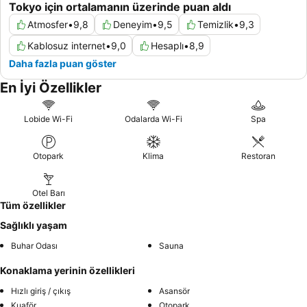
Tokyo için ortalamanın üzerinde puan aldı
Atmosfer
•
9,8
Deneyim
•
9,5
Temizlik
•
9,3
Kablosuz internet
•
9,0
Hesaplı
•
8,9
Daha fazla puan göster
En İyi Özellikler
Lobide Wi-Fi
Odalarda Wi-Fi
Spa
Otopark
Klima
Restoran
Otel Barı
Tüm özellikler
Sağlıklı yaşam
Buhar Odası
Sauna
Konaklama yerinin özellikleri
Hızlı giriş / çıkış
Asansör
Kuaför
Otopark