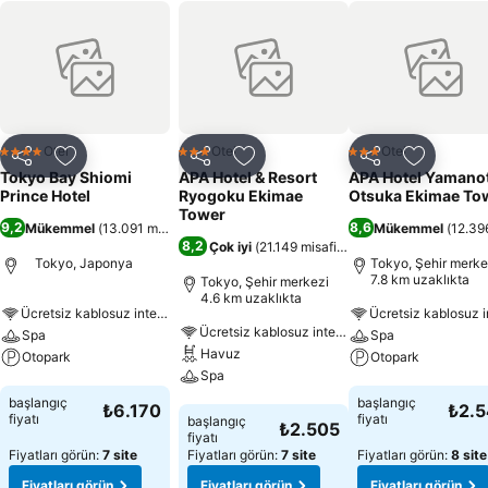
Otel
Otel
Otel
4 Yıldız
3 Yıldız
3 Yıldız
Paylaş
Favorilerime ekle
Paylaş
Favorilerime ekle
Paylaş
Favoriler
Tokyo Bay Shiomi
APA Hotel & Resort
APA Hotel Yamano
Prince Hotel
Ryogoku Ekimae
Otsuka Ekimae To
Tower
9,2
8,6
Mükemmel
(
13.091 misafir puanı
)
Mükemmel
(
12.396
8,2
Çok iyi
(
21.149 misafir puanı
)
Tokyo, Japonya
Tokyo, Şehir merke
7.8 km uzaklıkta
Tokyo, Şehir merkezi
4.6 km uzaklıkta
Ücretsiz kablosuz internet
Ücretsiz kablosuz internet
Spa
Spa
Havuz
Otopark
Otopark
Spa
Fiyatları görün
Fiyatları görün
başlangıç
başlangıç
₺6.170
₺2.
Fiyatları görün
fiyatı
fiyatı
başlangıç
₺2.505
fiyatı
Fiyatları görün:
7 site
Fiyatları görün:
7 site
Fiyatları görün:
8 site
Fiyatları görün
Fiyatları görün
Fiyatları görün