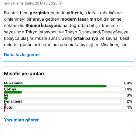
güncelleme tarihi: 29 May 2026
Bu otel, hem
gezginler
hem de
çiftler
için ideal, rahatlığı ve
dinlenmeyi bir araya getiren
modern tasarımlı
bir dinlenme
noktasıdır.
Shiomi İstasyonu
'na doğrudan bitişik konumu
sayesinde Tokyo İstasyonu ve Tokyo Disneyland/DisneySea'ye
kolayca ulaşım imkanı sunar. Geniş
ortak banyo
ve sauna, keşif
dolu bir günün ardından huzurlu bir kaçış sağlar. Misafirler, son
derece yardımsever ve güler yüzlü personeli ile hem Japon hem
Daha fazla göster
de Batı seçenekleri sunan zengin
açık büfe kahvaltıyı
sürekli
olarak övmektedir. Bölgeyi ilgi çekici sürücülerle keşfetmek için
çekçek deneyimi
rezervasyonu yaptırmayı düşünebilirsiniz.
Misafir yorumları
Mükemmel
80
%
Çok iyi
14
%
İyi
3
%
Fena değil
2
%
Kötü
1
%
Yorumları göster