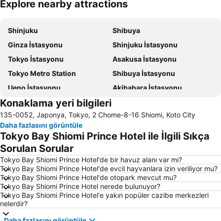
Explore nearby attractions
Haritayı genişlet
Shinjuku
Shibuya
Ginza İstasyonu
Shinjuku İstasyonu
Tokyo İstasyonu
Asakusa İstasyonu
Tokyo Metro Station
Shibuya İstasyonu
Ueno İstasyonu
Akihabara İstasyonu
Konaklama yeri bilgileri
Shinjuku Metro Station
Shibuya Metro Station
135-0052, Japonya, Tokyo, 2 Chome-8-16 Shiomi, Koto City
Sugamo Station
Ginza Metro Station
Daha fazlasını görüntüle
International Airport Haneda
Tokyo Disneyland
Tokyo Bay Shiomi Prince Hotel ile İlgili Sıkça
Asakusa Metro Station
Ikebukuro İstasyonu
Sorulan Sorular
Haneda Airport International Terminal Station
Kabukicho
Tokyo Bay Shiomi Prince Hotel'de bir havuz alanı var mı?
Tokyo Bay Shiomi Prince Hotel'de evcil hayvanlara izin veriliyor mu?
Akasaka İstasyonu
Uneo
Tokyo Bay Shiomi Prince Hotel'de otopark mevcut mu?
Tokyo Bay Shiomi Prince Hotel nerede bulunuyor?
Akihabara Metro Station
Hamamatsucho station
Tokyo Bay Shiomi Prince Hotel'e yakın popüler cazibe merkezleri
Ueno Metro Station
Shinagawa İstasyonu
nelerdir?
Tokyo Dome City
Minato
Daha fazlasını görüntüle