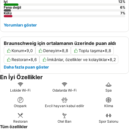
İyi
12
%
Fena değil
6
%
Kötü
7
%
Yorumları göster
Braunschweig için ortalamanın üzerinde puan aldı
Konum
•
9,0
Deneyim
•
8,8
Toplu taşıma
•
8,8
Restoran
•
8,6
İmkânlar, özellikler ve kolaylıklar
•
8,2
Daha fazla puan göster
En İyi Özellikler
Lobide Wi-Fi
Odalarda Wi-Fi
Spa
Otopark
Evcil hayvan kabul edilir
Klima
Restoran
Otel Barı
Spor Salonu
Tüm özellikler