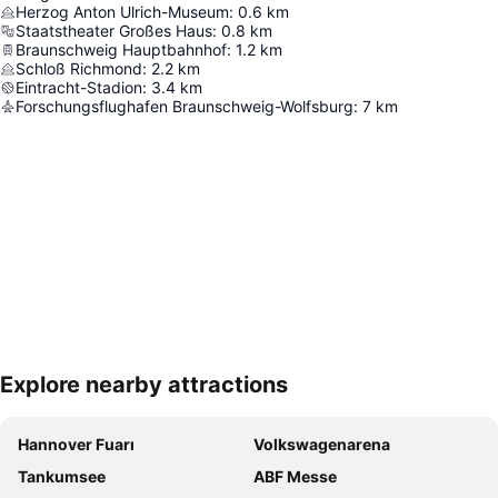
Herzog Anton Ulrich-Museum
:
0.6
km
Staatstheater Großes Haus
:
0.8
km
Braunschweig Hauptbahnhof
:
1.2
km
Schloß Richmond
:
2.2
km
Eintracht-Stadion
:
3.4
km
Forschungsflughafen Braunschweig-Wolfsburg
:
7
km
Explore nearby attractions
Haritayı genişlet
Hannover Fuarı
Volkswagenarena
Tankumsee
ABF Messe