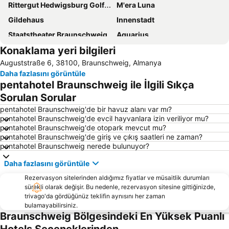
Rittergut Hedwigsburg Golfing Club
M'era Luna
Gildehaus
Innenstadt
Staatstheater Braunschweig
Aquarius
Konaklama yeri bilgileri
Romantik-Park
Altstadt Goslar
Auguststraße 6, 38100, Braunschweig, Almanya
Excalibur
Heidberg-Melverode
Daha fazlasını görüntüle
Lamme
Braunschweig Airport
pentahotel Braunschweig ile İlgili Sıkça
Beatae Mariae Virginis
Hally Gally Indoor-Spielpark
Sorulan Sorular
Northern Harz Mountains Snake Farm
Volkswagen AutoMuseum
pentahotel Braunschweig'de bir havuz alanı var mı?
pentahotel Braunschweig'de evcil hayvanlara izin veriliyor mu?
Sole-Therme
pentahotel Braunschweig'de otopark mevcut mu?
pentahotel Braunschweig'de giriş ve çıkış saatleri ne zaman?
pentahotel Braunschweig nerede bulunuyor?
Daha fazlasını görüntüle
Rezervasyon sitelerinden aldığımız fiyatlar ve müsaitlik durumları
sürekli olarak değişir. Bu nedenle, rezervasyon sitesine gittiğinizde,
trivago'da gördüğünüz teklifin aynısını her zaman
bulamayabilirsiniz.
Braunschweig Bölgesindeki En Yüksek Puanlı