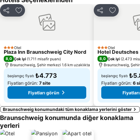
Hotels Seçeneklerinden
Paylaş
Favorilerime ekle
Paylaş
Favorilerim
Otel
Otel
3 Yıldız
3 Yıldız
Plaza Inn Braunschweig City Nord
Hotel Deutsches
8,0
8,0
Çok iyi
(
1.711 misafir puanı
)
Çok iyi
(
2.473 misa
Braunschweig, Şehir merkezi 1.6 km uzaklıkta
Braunschweig, Şehir
₺4.773
₺5.
başlangıç fiyatı
başlangıç fiyatı
Fiyatları görün:
7 site
Fiyatları görün:
6 s
Fiyatları görün
Fiyatlar
Braunschweig konumundaki tüm konaklama yerlerini göster
Braunschweig konumunda diğer konaklama
yerleri