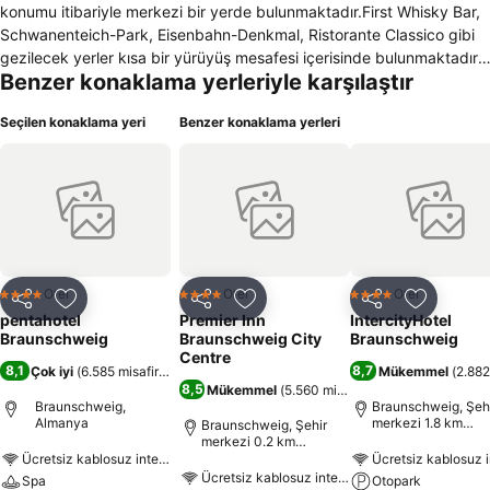
konumu itibariyle merkezi bir yerde bulunmaktadır.First Whisky Bar,
Schwanenteich-Park, Eisenbahn-Denkmal, Ristorante Classico gibi
gezilecek yerler kısa bir yürüyüş mesafesi içerisinde bulunmaktadır.
Benzer konaklama yerleriyle karşılaştır
Hotel pentahotel Braunschweig konuklarına sağladığı imkan ve
olanaklar arasında ise 24 saat hizmet veren birden fazla dil bilen
Seçilen konaklama yeri
Benzer konaklama yerleri
resepsiyon personeli, 24 saat oda servisi, bir çok tadı
bulabileceğiniz restoranı ve açık büfe kahvaltı salonu bulunmaktadır.
Ayrıca otelin engelli müşterileri için tasarlanmış odaları da
bulunmaktadır. Otelin katlar arasındaki ulaşımı için asansörü
bulunmaktadır. Otel içerisinde genel alanlarda ve odalarda kablosuz
hızlı internet hizmeti sunulmaktadır.Hotel pentahotel Braunschweig
odalarının özellikleri ise Duşlu Banyo, Isıtma, Klima, Küvetli Banyo,
Minibar, Oda Kasası, Oturma Grubu, Saç Kurutma Makinası, Telefon
Otel
Otel
Otel
4 Yıldız
4 Yıldız
4 Yıldız
Paylaş
Favorilerime ekle
Paylaş
Favorilerime ekle
Paylaş
Favoriler
ve uydu kanalları bulunan TV ve banyo malzemeleri yanısıra Otelin
pentahotel
Premier Inn
IntercityHotel
ayrıca kuru temizleme ve çamaşırhane hizmeti bulunmaktadır.
Braunschweig
Braunschweig City
Braunschweig
Centre
8,1
8,7
Çok iyi
(
6.585 misafir puanı
)
Mükemmel
(
2.882
8,5
Mükemmel
(
5.560 misafir puanı
)
Braunschweig,
Braunschweig, Şeh
Almanya
merkezi 1.8 km
Braunschweig, Şehir
uzaklıkta
merkezi 0.2 km
uzaklıkta
Ücretsiz kablosuz internet
Ücretsiz kablosuz i
Ücretsiz kablosuz internet
Spa
Otopark