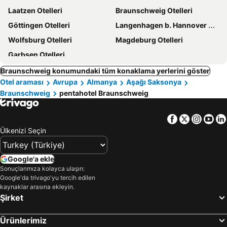
Laatzen Otelleri
Braunschweig Otelleri
Göttingen Otelleri
Langenhagen b. Hannover Otelleri
Wolfsburg Otelleri
Magdeburg Otelleri
Garbsen Otelleri
Braunschweig konumundaki tüm konaklama yerlerini göster
Otel araması
Avrupa
Almanya
Aşağı Saksonya
Braunschweig
pentahotel Braunschweig
Facebook
Twitter
Insta
Yo
Ülkenizi Seçin
Google'a ekle
Sonuçlarımıza kolayca ulaşın:
Google'da trivago'yu tercih edilen
kaynaklar arasına ekleyin.
Şirket
Ürünlerimiz