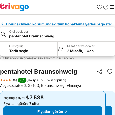
Favoriler
Giriş y
Me
Braunschweig konumundaki tüm konaklama yerlerini göster
Gidilecek yer
pentahotel Braunschweig
Giriş/çıkış
Misafirler ve odalar
Tarih seçin
2 Misafir, 1 Oda.
Bize yapılan ödemeler sıralamamızı nasıl etkiler?
pentahotel Braunschweig
Paylaş
Fa
Otel
8,1
Çok iyi
(
6.585 misafir puanı
)
4 Yıldız
Auguststraße 6, 38100, Braunschweig, Almanya
₺7.538
₺7.538
başlangıç fiyatı
başlangıç fiyatı
Fiyatları görün:
7 site
Fiyatları görün:
7 site
Fiyatları görün
Fiyatları görün