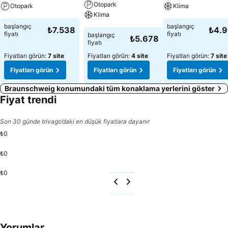
Otopark
Otopark
Klima
Klima
başlangıç
başlangıç
₺7.538
₺4.
fiyatı
fiyatı
başlangıç
₺5.678
fiyatı
Fiyatları görün:
7 site
Fiyatları görün:
4 site
Fiyatları görün:
7 site
Fiyatları görün
Fiyatları görün
Fiyatları görün
Braunschweig konumundaki tüm konaklama yerlerini göster
Fiyat trendi
Son 30 günde trivago’daki en düşük fiyatlara dayanır
₺0
₺0
₺0
Yorumlar