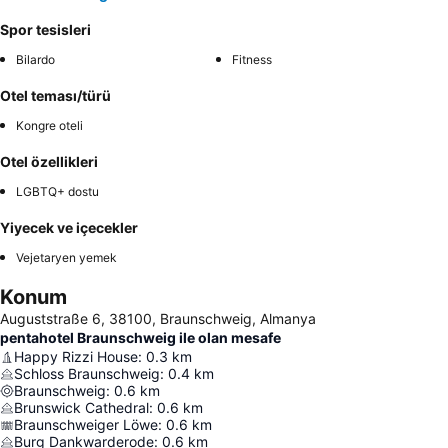
Spor tesisleri
Bilardo
Fitness
Otel teması/türü
Kongre oteli
Otel özellikleri
LGBTQ+ dostu
Yiyecek ve içecekler
Vejetaryen yemek
Konum
Auguststraße 6, 38100, Braunschweig, Almanya
pentahotel Braunschweig ile olan mesafe
Happy Rizzi House
:
0.3
km
Schloss Braunschweig
:
0.4
km
Braunschweig
:
0.6
km
Brunswick Cathedral
:
0.6
km
Braunschweiger Löwe
:
0.6
km
Burg Dankwarderode
:
0.6
km