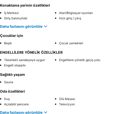
Konaklama yerinin özellikleri
İş Merkezi
Atari/Bilgisayar oyunları
Giriş Salonu/lobi
Hızlı giriş / çıkış
Daha fazlasını görüntüle
Çocuklar için
Beşik
Çocuk yemekleri
ENGELLİLERE YÖNELİK ÖZELLİKLER
Tekerlekli sandalyeye uygun
Engellilere yönelik geçiş yolu
Engelli otoparkı
Sağlıklı yaşam
Sauna
Oda özellikleri
Duş
Ütü Masası
Açılabilir pencere
Televizyon
Daha fazlasını görüntüle