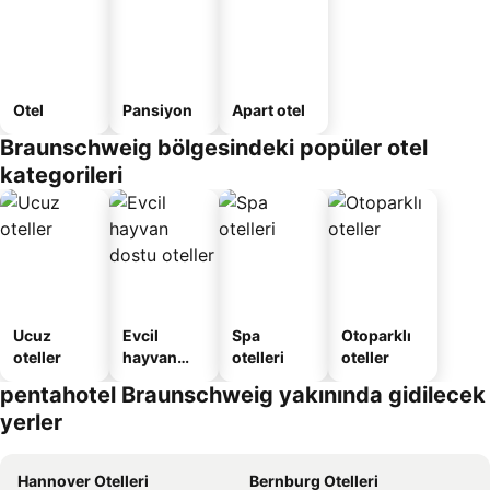
Otel
Pansiyon
Apart otel
Braunschweig bölgesindeki popüler otel
kategorileri
Ucuz
Evcil
Spa
Otoparklı
oteller
hayvan
otelleri
oteller
dostu
pentahotel Braunschweig yakınında gidilecek
oteller
yerler
Hannover Otelleri
Bernburg Otelleri