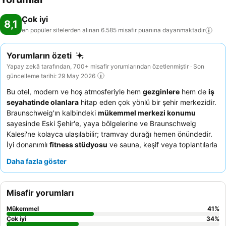
Çok iyi
8,1
en popüler sitelerden alınan 6.585 misafir puanına
dayanmaktadır
Yorumların özeti
Yapay zekâ tarafından, 700+ misafir yorumlarından özetlenmiştir · Son
güncelleme tarihi: 29 May 2026
Bu otel, modern ve hoş atmosferiyle hem
gezginlere
hem de
iş
seyahatinde olanlara
hitap eden çok yönlü bir şehir merkezidir.
Braunschweig'ın kalbindeki
mükemmel merkezi konumu
sayesinde Eski Şehir'e, yaya bölgelerine ve Braunschweig
Kalesi'ne kolayca ulaşılabilir; tramvay durağı hemen önündedir.
İyi donanımlı
fitness stüdyosu
ve sauna, keşif veya toplantılarla
geçen bir günün ardından dinlenmek için harika seçenekler
Daha fazla göster
sunar. Misafirler,
cana yakın ve yardımsever resepsiyon
personelini
ve taze meyveler, hamur işleri ve kaliteli kahve
içeren kahvaltı büfesinin mükemmel çeşitliliğini sürekli olarak
Misafir yorumları
övmektedir. Daha sakin bir konaklama için iç avluya bakan bir
oda tercih edebilirsiniz.
Mükemmel
41
%
Çok iyi
34
%