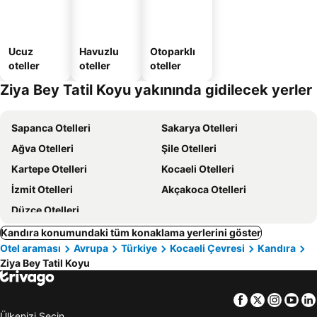
Ucuz
Havuzlu
Otoparklı
oteller
oteller
oteller
Ziya Bey Tatil Koyu yakınında gidilecek yerler
Sapanca Otelleri
Sakarya Otelleri
Ağva Otelleri
Şile Otelleri
Kartepe Otelleri
Kocaeli Otelleri
İzmit Otelleri
Akçakoca Otelleri
Düzce Otelleri
Kandıra konumundaki tüm konaklama yerlerini göster
Otel araması
Avrupa
Türkiye
Kocaeli Çevresi
Kandıra
Ziya Bey Tatil Koyu
Facebook
Twitter
Insta
Yo
Ülkenizi Seçin