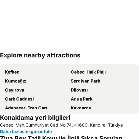
Explore nearby attractions
Haritayı genişlet
Kefken
Cebeci Halk Plajı
Kumcağız
Serdivan Park
Çayırova
Dilovası
Çark Сaddesi
Aqua Park
Adapazarı Tren Garı
Kaynarca
Konaklama yeri bilgileri
İstanbuldere Alabalık Evi
Natürköy
Cebeci Mah.Cumhuriyet Cad.No.74, 41600, Kandıra, Türkiye
Ali Fuat Paşa Tren Garı
Eker Lokantası
Daha fazlasını görüntüle
Regional Cultures Fair
Ziya Bey Tatil Koyu ile İlgili Sıkça Sorulan