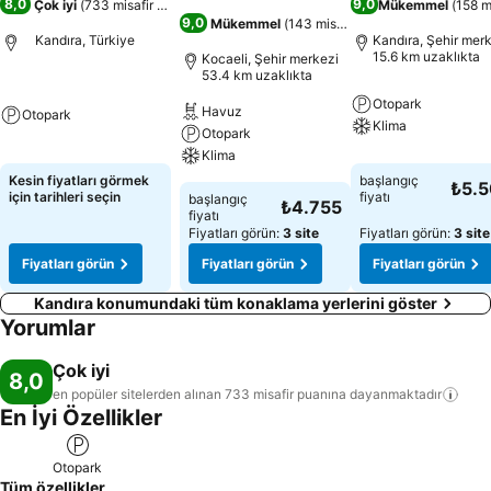
8,0
9,0
Çok iyi
(
733 misafir puanı
)
Mükemmel
(
158 m
9,0
Mükemmel
(
143 misafir puanı
)
Kandıra, Türkiye
Kandıra, Şehir mer
15.6 km uzaklıkta
Kocaeli, Şehir merkezi
53.4 km uzaklıkta
Otopark
Havuz
Otopark
Klima
Otopark
Klima
Kesin fiyatları görmek
başlangıç
₺5.
için tarihleri seçin
fiyatı
başlangıç
₺4.755
fiyatı
Fiyatları görün:
3 site
Fiyatları görün:
3 site
Fiyatları görün
Fiyatları görün
Fiyatları görün
Kandıra konumundaki tüm konaklama yerlerini göster
Yorumlar
Çok iyi
8,0
en popüler sitelerden alınan 733 misafir puanına
dayanmaktadır
En İyi Özellikler
Otopark
Tüm özellikler