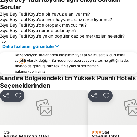
Sorular
Ziya Bey Tatil Koyu'de bir havuz alanı var mı?
Ziya Bey Tatil Koyu'de evcil hayvanlara izin veriliyor mu?
Ziya Bey Tatil Koyu'de otopark mevcut mu?
Ziya Bey Tatil Koyu nerede bulunuyor?
Ziya Bey Tatil Koyu'e yakın popüler cazibe merkezleri nelerdir?
Daha fazlasını görüntüle
Rezervasyon sitelerinden aldığımız fiyatlar ve müsaitlik durumları
sürekli olarak değişir. Bu nedenle, rezervasyon sitesine gittiğinizde,
trivago'da gördüğünüz teklifin aynısını her zaman
bulamayabilirsiniz.
Kandıra Bölgesindeki En Yüksek Puanlı Hotels
Seçeneklerinden
Paylaş
Favorilerime ekle
Paylaş
Favorilerime 
Otel
Otel
3 Yıldız
kerpe Mercan Otel
Saygin Otel