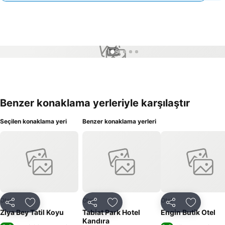
1 / 5
Benzer konaklama yerleriyle karşılaştır
Seçilen konaklama yeri
Benzer konaklama yerleri
Otel
Otel
Otel
Paylaş
Favorilerime ekle
Paylaş
Favorilerime ekle
Paylaş
Favoriler
Ziya Bey Tatil Koyu
Tabiat Park Hotel
Engin Butik Otel
Kandıra