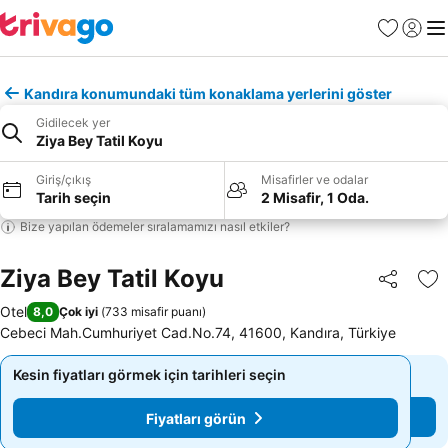
Favoriler
Giriş y
Me
Kandıra konumundaki tüm konaklama yerlerini göster
Gidilecek yer
Ziya Bey Tatil Koyu
Giriş/çıkış
Misafirler ve odalar
Tarih seçin
2 Misafir, 1 Oda.
Bize yapılan ödemeler sıralamamızı nasıl etkiler?
Ziya Bey Tatil Koyu
Paylaş
Fa
Otel
8,0
Çok iyi
(
733 misafir puanı
)
Cebeci Mah.Cumhuriyet Cad.No.74, 41600, Kandıra, Türkiye
Kesin fiyatları görmek için tarihleri seçin
Kesin fiyatları görmek için tarihleri seçin
Fiyatları görün
Fiyatları görün