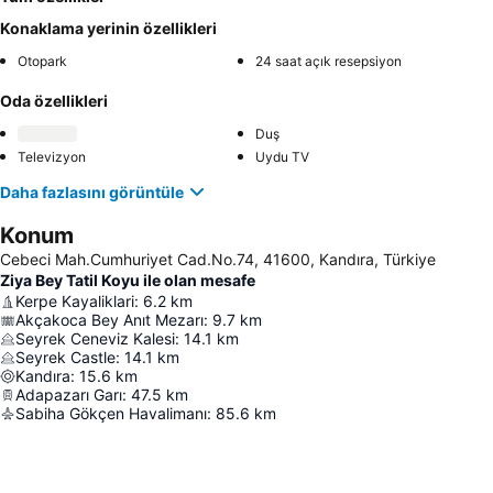
Konaklama yerinin özellikleri
Otopark
24 saat açık resepsiyon
Oda özellikleri
Duş
Televizyon
Uydu TV
Daha fazlasını görüntüle
Konum
Cebeci Mah.Cumhuriyet Cad.No.74, 41600, Kandıra, Türkiye
Ziya Bey Tatil Koyu ile olan mesafe
Kerpe Kayaliklari
:
6.2
km
Akçakoca Bey Anıt Mezarı
:
9.7
km
Seyrek Ceneviz Kalesi
:
14.1
km
Seyrek Castle
:
14.1
km
Kandıra
:
15.6
km
Adapazarı Garı
:
47.5
km
Sabiha Gökçen Havalimanı
:
85.6
km