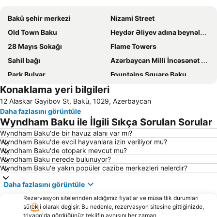
Bakü şehir merkezi
Nizami Street
Old Town Baku
Heydər Əliyev adına beynəlxalq hava limanı
28 Mayıs Sokağı
Flame Towers
Sahil bağı
Azərbaycan Milli İncəsənət Muzeyi
Park Bulvar
Fountains Square Baku
Konaklama yeri bilgileri
Neftçilər Prospekti
Baku Olympic Stadium
12 Alaskar Gayibov St, Bakü, 1029, Azerbaycan
Heydər Əliyev prospekti
Baku Boulevard
Daha fazlasını görüntüle
Azerbaijan State Museum of Art Rustam Mustafayev
Azadliq Square
Wyndham Baku ile İlgili Sıkça Sorulan Sorular
Baku Expo Centre
Axundov adına Azərbaycan Dövlət Akademik Opera və Balet Teatrı
Wyndham Baku'de bir havuz alanı var mı?
Wyndham Baku'de evcil hayvanlara izin veriliyor mu?
Baku railway station
Baku International Sea Trade Port
Wyndham Baku'de otopark mevcut mu?
Tofiq Bahramov Stadium
Palace of the Shirvanshahs
Wyndham Baku nerede bulunuyor?
Wyndham Baku'e yakın popüler cazibe merkezleri nelerdir?
Kiçik Venesiya
Daha fazlasını görüntüle
Rezervasyon sitelerinden aldığımız fiyatlar ve müsaitlik durumları
sürekli olarak değişir. Bu nedenle, rezervasyon sitesine gittiğinizde,
trivago'da gördüğünüz teklifin aynısını her zaman