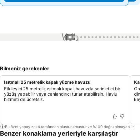
1 / 40
Bilmeniz gerekenler
Isıtmalı 25 metrelik kapalı yüzme havuzu
Ka
Etkileyici 25 metrelik ısıtmalı kapalı havuzda serinletici bir
Or
yüzüş yapabilir veya canlandırıcı turlar atabilirsin. Havlu
di
hizmeti de ücretsiz.
key
Bu özet yapay zeka tarafından oluşturulmuştur ve %100 doğru olmayabilir.
Benzer konaklama yerleriyle karşılaştır