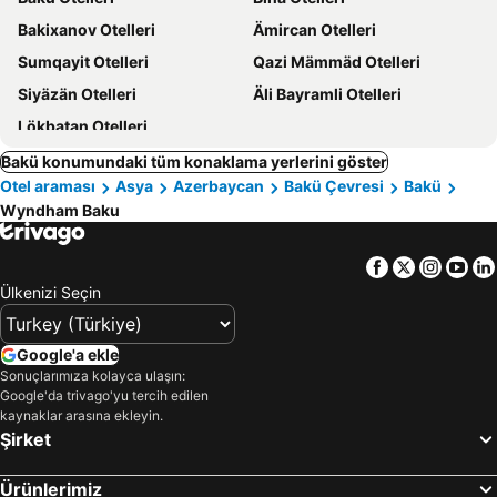
Bakixanov Otelleri
Ämircan Otelleri
Sumqayit Otelleri
Qazi Mämmäd Otelleri
Siyäzän Otelleri
Äli Bayramli Otelleri
Lökbatan Otelleri
Bakü konumundaki tüm konaklama yerlerini göster
Otel araması
Asya
Azerbaycan
Bakü Çevresi
Bakü
Wyndham Baku
Facebook
Twitter
Insta
Yo
Ülkenizi Seçin
Google'a ekle
Sonuçlarımıza kolayca ulaşın:
Google'da trivago'yu tercih edilen
kaynaklar arasına ekleyin.
Şirket
Ürünlerimiz