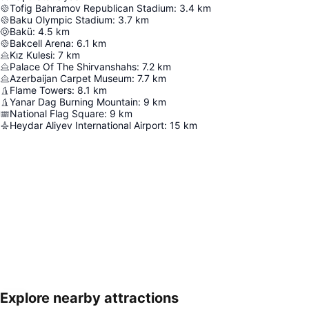
Tofig Bahramov Republican Stadium
:
3.4
km
Baku Olympic Stadium
:
3.7
km
Bakü
:
4.5
km
Bakcell Arena
:
6.1
km
Kız Kulesi
:
7
km
Palace Of The Shirvanshahs
:
7.2
km
Azerbaijan Carpet Museum
:
7.7
km
Flame Towers
:
8.1
km
Yanar Dag Burning Mountain
:
9
km
National Flag Square
:
9
km
Heydar Aliyev International Airport
:
15
km
Explore nearby attractions
Haritayı genişlet