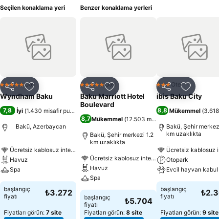
Seçilen konaklama yeri
Benzer konaklama yerleri
Otel
Otel
Otel
5 Yıldız
5 Yıldız
3 Yıldız
Paylaş
Favorilerime ekle
Paylaş
Favorilerime ekle
Paylaş
Favoriler
Wyndham Baku
Baku Marriott Hotel
ibis Baku City
Boulevard
7,8
8,8
İyi
(
1.430 misafir puanı
)
Mükemmel
(
3.618
8,7
Mükemmel
(
12.503 misafir puanı
)
Bakü, Azerbaycan
Bakü, Şehir merkezi
km uzaklıkta
Bakü, Şehir merkezi 1.2
km uzaklıkta
Ücretsiz kablosuz internet
Ücretsiz kablosuz i
Ücretsiz kablosuz internet
Havuz
Otopark
Havuz
Spa
Evcil hayvan kabul 
Spa
başlangıç
başlangıç
₺3.272
₺2.
fiyatı
fiyatı
başlangıç
₺5.704
fiyatı
Fiyatları görün:
7 site
Fiyatları görün:
8 site
Fiyatları görün:
9 site