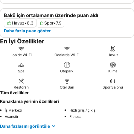
Bakü için ortalamanın üzerinde puan aldı
Havuz
•
8,3
Spor
•
7,9
Daha fazla puan göster
En İyi Özellikler
Lobide Wi-Fi
Odalarda Wi-Fi
Havuz
Spa
Otopark
Klima
Restoran
Otel Barı
Spor Salonu
Tüm özellikler
Konaklama yerinin özellikleri
İş Merkezi
Hızlı giriş / çıkış
Asansör
Fitness
Daha fazlasını görüntüle