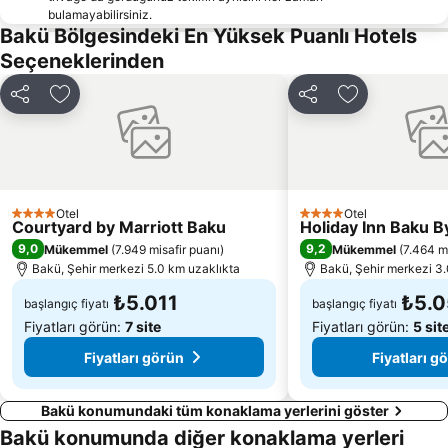
bulamayabilirsiniz.
Bakü Bölgesindeki En Yüksek Puanlı Hotels
Seçeneklerinden
Paylaş
Favorilerime ekle
Paylaş
Favorilerime 
Otel
Otel
4 Yıldız
4 Yıldız
Courtyard by Marriott Baku
Holiday Inn Baku B
9,0
9,2
Mükemmel
(
7.949 misafir puanı
)
Mükemmel
(
7.464 mi
Bakü, Şehir merkezi 5.0 km uzaklıkta
Bakü, Şehir merkezi 3.
₺5.011
₺5.
başlangıç fiyatı
başlangıç fiyatı
Fiyatları görün:
7 site
Fiyatları görün:
5 sit
Fiyatları görün
Fiyatları g
Bakü konumundaki tüm konaklama yerlerini göster
Bakü konumunda diğer konaklama yerleri