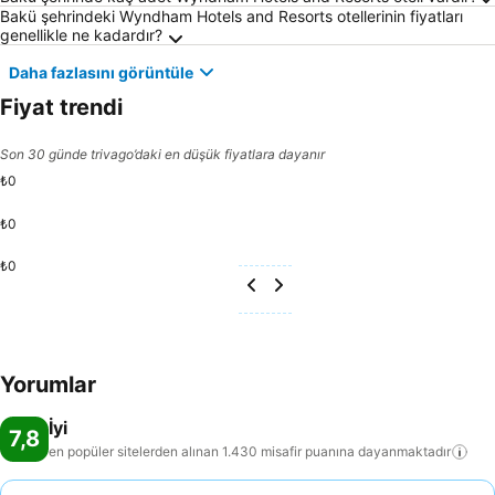
Bakü şehrindeki Wyndham Hotels and Resorts otellerinin fiyatları
genellikle ne kadardır?
Daha fazlasını görüntüle
Fiyat trendi
Son 30 günde trivago’daki en düşük fiyatlara dayanır
₺0
₺0
₺0
Yorumlar
İyi
7,8
en popüler sitelerden alınan 1.430 misafir puanına
dayanmaktadır