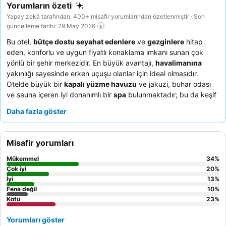
Yorumların özeti
Yapay zekâ tarafından, 400+ misafir yorumlarından özetlenmiştir · Son
güncelleme tarihi: 29 May 2026
Bu otel,
bütçe dostu seyahat edenlere
ve
gezginlere
hitap
eden, konforlu ve uygun fiyatlı konaklama imkanı sunan çok
yönlü bir şehir merkezidir. En büyük avantajı,
havalimanına
yakınlığı sayesinde erken uçuşu olanlar için ideal olmasıdır.
Otelde büyük bir
kapalı yüzme havuzu
ve jakuzi, buhar odası
ve sauna içeren iyi donanımlı bir
spa
bulunmaktadır; bu da keşif
dolu bir günün ardından dinlenmek için mükemmeldir. Misafirler,
Daha fazla göster
hizmette bazı tutarsızlıklar olmasına rağmen, genellikle
beklentilerin ötesine geçen
personelin profesyonelliğini ve
yardımseverliğini
övmektedir. Daha sakin bir deneyim için
Misafir yorumları
misafirlerin bahçeye bakan bir oda talep etmeleri önerilir.
Mükemmel
34
%
Çok iyi
20
%
İyi
13
%
Fena değil
10
%
Kötü
23
%
Yorumları göster