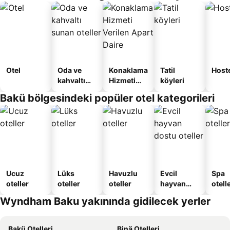
Otel
Oda ve
Konaklama
Tatil
Host
kahvaltı
Hizmeti
köyleri
sunan
Verilen
Bakü bölgesindeki popüler otel kategorileri
oteller
Apart
Daire
Ucuz
Lüks
Havuzlu
Evcil
Spa
oteller
oteller
oteller
hayvan
otelle
dostu
Wyndham Baku yakınında gidilecek yerler
oteller
Bakü Otelleri
Binä Otelleri