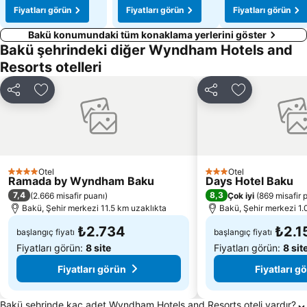
Fiyatları görün
Fiyatları görün
Fiyatları görün
Bakü konumundaki tüm konaklama yerlerini göster
Bakü şehrindeki diğer Wyndham Hotels and
Resorts otelleri
Paylaş
Favorilerime ekle
Paylaş
Favorilerime 
Otel
Otel
4 Yıldız
3 Yıldız
Ramada by Wyndham Baku
Days Hotel Baku
7,4
8,3
(
2.666 misafir puanı
)
Çok iyi
(
869 misafir 
Bakü, Şehir merkezi 11.5 km uzaklıkta
Bakü, Şehir merkezi 1.
₺2.734
₺2.1
başlangıç fiyatı
başlangıç fiyatı
Fiyatları görün:
8 site
Fiyatları görün:
8 sit
Fiyatları görün
Fiyatları g
Bakü Hakkında Sıkça Sorulan Sorular
Bakü şehrinde kaç adet Wyndham Hotels and Resorts oteli vardır?