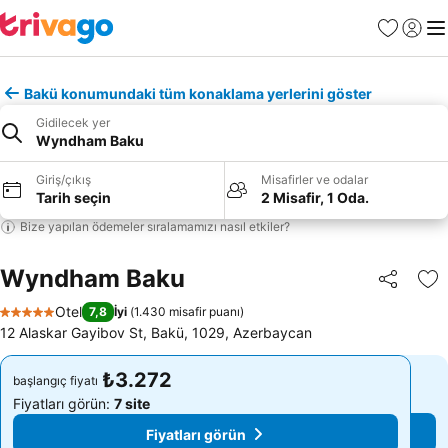
Favoriler
Giriş y
Me
Bakü konumundaki tüm konaklama yerlerini göster
Gidilecek yer
Wyndham Baku
Giriş/çıkış
Misafirler ve odalar
Tarih seçin
2 Misafir, 1 Oda.
Bize yapılan ödemeler sıralamamızı nasıl etkiler?
Wyndham Baku
Paylaş
Fa
Otel
7,8
İyi
(
1.430 misafir puanı
)
5 Yıldız
12 Alaskar Gayibov St, Bakü, 1029, Azerbaycan
₺3.272
₺3.272
başlangıç fiyatı
başlangıç fiyatı
Fiyatları görün:
7 site
Fiyatları görün:
7 site
Fiyatları görün
Fiyatları görün