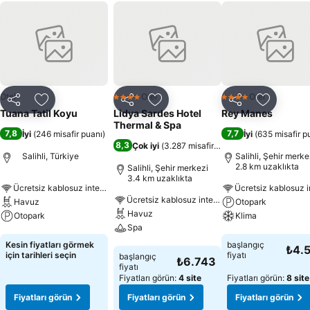
Otel
Otel
Otel
4 Yıldız
4 Yıldız
Paylaş
Favorilerime ekle
Paylaş
Favorilerime ekle
Paylaş
Favoriler
Tuana Tatil Koyu
Lidya Sardes Hotel
Rey Manes
Thermal & Spa
7,8
7,7
İyi
(
246 misafir puanı
)
İyi
(
635 misafir p
8,3
Çok iyi
(
3.287 misafir puanı
)
Salihli, Türkiye
Salihli, Şehir merke
2.8 km uzaklıkta
Salihli, Şehir merkezi
3.4 km uzaklıkta
Ücretsiz kablosuz internet
Ücretsiz kablosuz internet
Havuz
Otopark
Havuz
Otopark
Klima
Spa
Fiyatları görün
Fiyatları görün
Kesin fiyatları görmek
başlangıç
₺4.
Fiyatları görün
için tarihleri seçin
fiyatı
başlangıç
₺6.743
fiyatı
Fiyatları görün:
4 site
Fiyatları görün:
8 site
Fiyatları görün
Fiyatları görün
Fiyatları görün