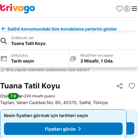
Favoriler
Giriş y
Me
Salihli konumundaki tüm konaklama yerlerini göster
Gidilecek yer
Tuana Tatil Koyu
Giriş/çıkış
Misafirler ve odalar
Tarih seçin
2 Misafir, 1 Oda.
Bize yapılan ödemeler sıralamamızı nasıl etkiler?
Tuana Tatil Koyu
Paylaş
Fa
Otel
7,8
İyi
(
246 misafir puanı
)
Taytan, Vatan Caddesi No: 80, 45370, Salihli, Türkiye
Kesin fiyatları görmek için tarihleri seçin
Kesin fiyatları görmek için tarihleri seçin
Fiyatları görün
Fiyatları görün