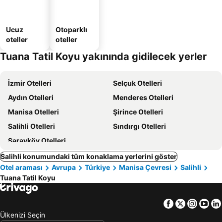
Ucuz
Otoparklı
oteller
oteller
Tuana Tatil Koyu yakınında gidilecek yerler
İzmir Otelleri
Selçuk Otelleri
Aydın Otelleri
Menderes Otelleri
Manisa Otelleri
Şirince Otelleri
Salihli Otelleri
Sındırgı Otelleri
Sarayköy Otelleri
Salihli konumundaki tüm konaklama yerlerini göster
Otel araması
Avrupa
Türkiye
Manisa Çevresi
Salihli
Tuana Tatil Koyu
Facebook
Twitter
Insta
Yo
Ülkenizi Seçin