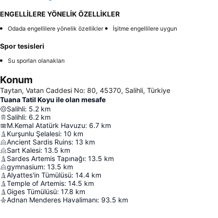
ENGELLİLERE YÖNELİK ÖZELLİKLER
Odada engellilere yönelik özellikler
İşitme engellilere uygun
Spor tesisleri
Su sporları olanakları
Konum
Taytan, Vatan Caddesi No: 80, 45370, Salihli, Türkiye
Tuana Tatil Koyu ile olan mesafe
Salihli
:
5.2
km
Salihli
:
6.2
km
M.Kemal Atatürk Havuzu
:
6.7
km
Kurşunlu Şelalesi
:
10
km
Ancient Sardis Ruins
:
13
km
Sart Kalesi
:
13.5
km
Sardes Artemis Tapınağı
:
13.5
km
gymnasium
:
13.5
km
Alyattes'in Tümülüsü
:
14.4
km
Temple of Artemis
:
14.5
km
Giges Tümülüsü
:
17.8
km
Adnan Menderes Havalimanı
:
93.5
km