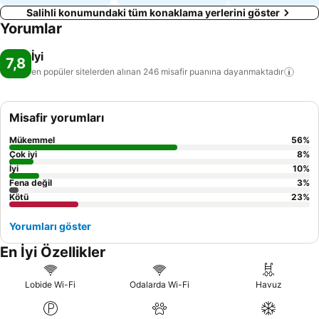
Salihli konumundaki tüm konaklama yerlerini göster
Yorumlar
İyi
7,8
en popüler sitelerden alınan 246 misafir puanına
dayanmaktadır
Misafir yorumları
Mükemmel
56
%
Çok iyi
8
%
İyi
10
%
Fena değil
3
%
Kötü
23
%
Yorumları göster
En İyi Özellikler
Lobide Wi-Fi
Odalarda Wi-Fi
Havuz