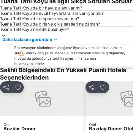
Tuana Tatil Koyu ile İlgili Sıkça Sorulan Sorular
Tuana Tatil Koyu'de bir havuz alanı var mı?
Tuana Tatil Koyu'de evcil hayvanlara izin veriliyor mu?
Tuana Tatil Koyu'de otopark mevcut mu?
Tuana Tatil Koyu'de giriş ve çıkış saatleri ne zaman?
Tuana Tatil Koyu nerede bulunuyor?
Daha fazlasını görüntüle
Rezervasyon sitelerinden aldığımız fiyatlar ve müsaitlik durumları
sürekli olarak değişir. Bu nedenle, rezervasyon sitesine gittiğinizde,
trivago'da gördüğünüz teklifin aynısını her zaman
bulamayabilirsiniz.
Salihli Bölgesindeki En Yüksek Puanlı Hotels
Seçeneklerinden
Paylaş
Favorilerime ekle
Paylaş
Favorilerime 
Otel
Otel
Bozdar Doner
Bozdağ Döner Ote