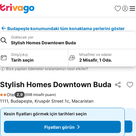
Favoriler
Giriş y
Me
Budapeşte konumundaki tüm konaklama yerlerini göster
Gidilecek yer
Stylish Homes Downtown Buda
Giriş/çıkış
Misafirler ve odalar
Tarih seçin
2 Misafir, 1 Oda.
Bize yapılan ödemeler sıralamamızı nasıl etkiler?
Stylish Homes Downtown Buda
Paylaş
Fa
Otel
2,9
(
698 misafir puanı
)
2 Yıldız
1111, Budapeşte, Kruspér Street 1c, Macaristan
Kesin fiyatları görmek için tarihleri seçin
Kesin fiyatları görmek için tarihleri seçin
Fiyatları görün
Fiyatları görün