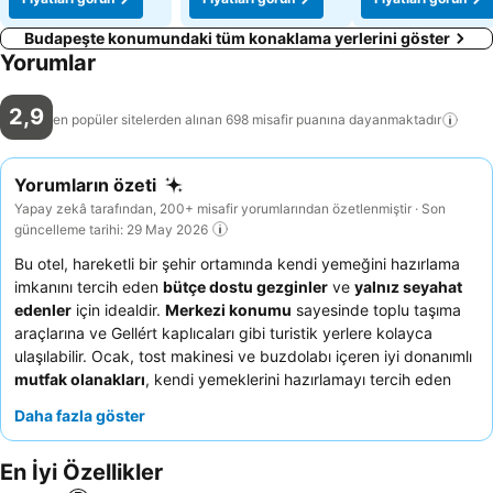
Budapeşte konumundaki tüm konaklama yerlerini göster
Yorumlar
2,9
en popüler sitelerden alınan 698 misafir puanına
dayanmaktadır
Yorumların özeti
Yapay zekâ tarafından, 200+ misafir yorumlarından özetlenmiştir · Son
güncelleme tarihi: 29 May 2026
Bu otel, hareketli bir şehir ortamında kendi yemeğini hazırlama
imkanını tercih eden
bütçe dostu gezginler
ve
yalnız seyahat
edenler
için idealdir.
Merkezi konumu
sayesinde toplu taşıma
araçlarına ve Gellért kaplıcaları gibi turistik yerlere kolayca
ulaşılabilir. Ocak, tost makinesi ve buzdolabı içeren iyi donanımlı
mutfak olanakları
, kendi yemeklerini hazırlamayı tercih eden
misafirler için önemli bir avantajdır. Personelle iletişim zorlayıcı
Daha fazla göster
olabilse de, şehri keşfetmek için merkezi bir konumda olmanın
rahatlığı büyük bir çekicilik sunmaktadır. Daha konforlu bir
En İyi Özellikler
konaklama için kendi havlularınızı ve hijyen ürünlerinizi