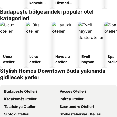
kahvaltı
Hizmeti
sunan
Verilen
Budapeşte bölgesindeki popüler otel
oteller
Apart
kategorileri
Daire
Ucuz
Lüks
Havuzlu
Evcil
Spa
oteller
oteller
oteller
hayvan
otelle
dostu
Stylish Homes Downtown Buda yakınında
oteller
gidilecek yerler
Budapeşte Otelleri
Vecsés Otelleri
Kecskemét Otelleri
Inárcs Otelleri
Tatabánya Otelleri
Szentendre Otelleri
Siófok Otelleri
Székesfehérvár Otelleri