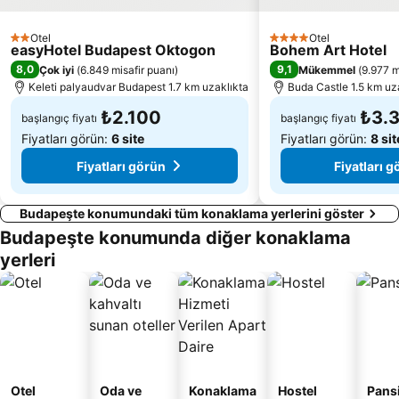
Dohany utcai zsinagoga
Rákóczi Street
Blaha Lujza tér metro station
Budapest 100
Otel
Otel
2 Yıldız
4 Yıldız
easyHotel Budapest Oktogon
Bohem Art Hotel
1st District
Újlipótváros
8,0
9,1
Çok iyi
(
6.849 misafir puanı
)
Mükemmel
(
9.977 m
Keleti palyaudvar Budapest 1.7 km uzaklıkta
Buda Castle 1.5 km uz
₺2.100
₺3.
başlangıç fiyatı
başlangıç fiyatı
Fiyatları görün:
6 site
Fiyatları görün:
8 sit
Fiyatları görün
Fiyatları 
Budapeşte konumundaki tüm konaklama yerlerini göster
Budapeşte konumunda diğer konaklama
yerleri
Otel
Oda ve
Konaklama
Hostel
Pans