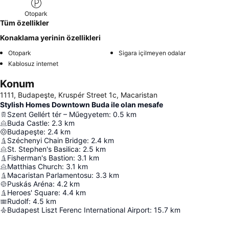
getirmeniz tavsiye edilir.
Otopark
Tüm özellikler
Konaklama yerinin özellikleri
Otopark
Sigara içilmeyen odalar
Kablosuz internet
Konum
1111, Budapeşte, Kruspér Street 1c, Macaristan
Stylish Homes Downtown Buda ile olan mesafe
Szent Gellért tér – Műegyetem
:
0.5
km
Buda Castle
:
2.3
km
Budapeşte
:
2.4
km
Széchenyi Chain Bridge
:
2.4
km
St. Stephen's Basilica
:
2.5
km
Fisherman's Bastion
:
3.1
km
Matthias Church
:
3.1
km
Macaristan Parlamentosu
:
3.3
km
Puskás Aréna
:
4.2
km
Heroes' Square
:
4.4
km
Rudolf
:
4.5
km
Budapest Liszt Ferenc International Airport
:
15.7
km