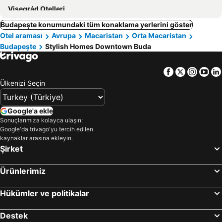
Visegrád Otelleri
Budapeşte konumundaki tüm konaklama yerlerini göster
Otel araması
Avrupa
Macaristan
Orta Macaristan
Budapeşte
Stylish Homes Downtown Buda
Facebook
Twitter
Insta
Yo
Ülkenizi Seçin
Google'a ekle
Sonuçlarımıza kolayca ulaşın:
Google'da trivago'yu tercih edilen
kaynaklar arasına ekleyin.
Şirket
Ürünlerimiz
Hükümler ve politikalar
Destek