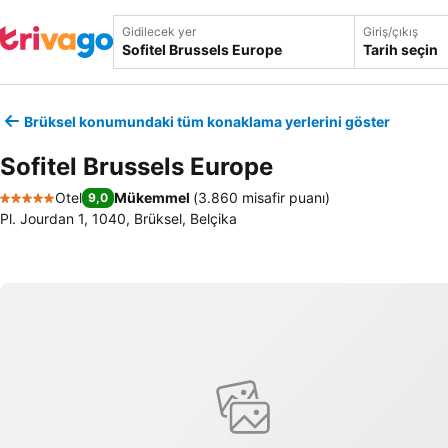
Gidilecek yer
Giriş/çıkış
Tarih seçin
Brüksel konumundaki tüm konaklama yerlerini göster
Sofitel Brussels Europe
Otel
Mükemmel
(
3.860 misafir puanı
)
9,0
5 Yıldız
Pl. Jourdan 1, 1040, Brüksel, Belçika