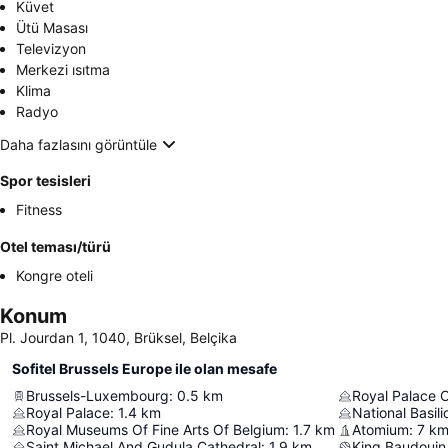
Küvet
Ütü Masası
Televizyon
Merkezi ısıtma
Klima
Radyo
Daha fazlasını görüntüle
Spor tesisleri
Fitness
Otel teması/türü
Kongre oteli
Konum
Pl. Jourdan 1, 1040, Brüksel, Belçika
Sofitel Brussels Europe ile olan mesafe
Brussels-Luxembourg
:
0.5
km
Royal Palace 
Royal Palace
:
1.4
km
National Basil
Royal Museums Of Fine Arts Of Belgium
:
1.7
km
Atomium
:
7
k
Saint Michael And Gudula Cathedral
:
1.9
km
King Baudouin