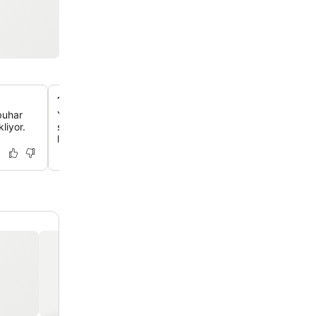
1040 restoranda gurme Belçika yemekleri
buhar
Yerel ve mevsimlik ürünlerle hazırlanan, yeniden yoruml
liyor.
spesiyalitelerinin tadını çıkar. Seçkin Belçika el yapımı bir
lezzetli kokteyller de eşlik ediyor.