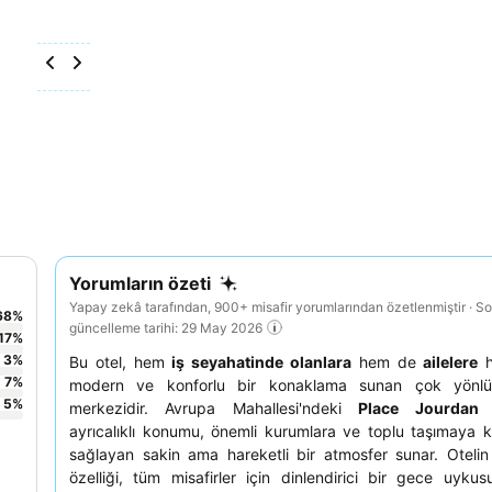
Yorumların özeti
Yapay zekâ tarafından, 900+ misafir yorumlarından özetlenmiştir · S
68
%
güncelleme tarihi: 29 May 2026
17
%
3
%
Bu otel, hem
iş seyahatinde olanlara
hem de
ailelere
h
7
%
modern ve konforlu bir konaklama sunan çok yönlü
5
%
merkezidir. Avrupa Mahallesi'ndeki
Place Jourdan
ü
ayrıcalıklı konumu, önemli kurumlara ve toplu taşımaya k
sağlayan sakin ama hareketli bir atmosfer sunar. Oteli
özelliği, tüm misafirler için dinlendirici bir gece uyku