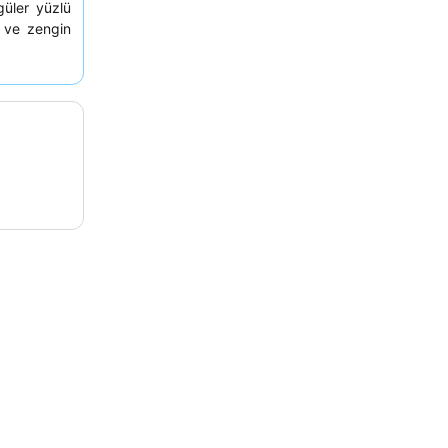
güler yüzlü
i ve zengin
isafirlerin