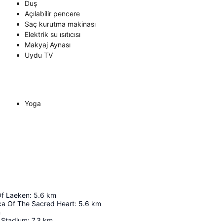
Duş
Açılabilir pencere
Saç kurutma makinası
Elektrik su ısıtıcısı
Makyaj Aynası
Uydu TV
Yoga
Of Laeken
:
5.6
km
ica Of The Sacred Heart
:
5.6
km
m
 Stadium
:
7.3
km