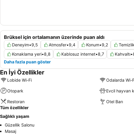
Brüksel için ortalamanın üzerinde puan aldı
Deneyim
•
9,5
Atmosfer
•
9,4
Konum
•
9,2
Temizli
Konaklama yeri
•
8,8
Kablosuz internet
•
8,7
Kahvaltı
•
Daha fazla puan göster
En İyi Özellikler
Lobide Wi-Fi
Odalarda Wi-F
Otopark
Evcil hayvan k
Restoran
Otel Barı
Tüm özellikler
Sağlıklı yaşam
Güzellik Salonu
Masaj