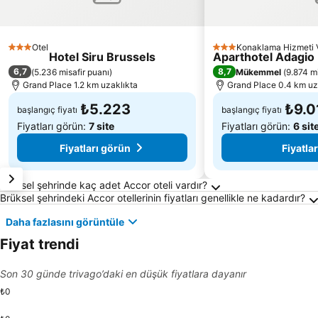
Otel
Konaklama Hizmeti V
3 Yıldız
3 Yıldız
Hotel Siru Brussels
Aparthotel Adagio
6,7
8,7
(
5.236 misafir puanı
)
Mükemmel
(
9.874 mi
Grand Place 1.2 km uzaklıkta
Grand Place 0.4 km uz
₺5.223
₺9.0
başlangıç fiyatı
başlangıç fiyatı
Fiyatları görün:
7 site
Fiyatları görün:
6 sit
Fiyatları görün
Fiyatla
Brüksel Hakkında Sıkça Sorulan Sorular
Brüksel şehrinde kaç adet Accor oteli vardır?
Brüksel şehrindeki Accor otellerinin fiyatları genellikle ne kadardır?
Daha fazlasını görüntüle
Fiyat trendi
Son 30 günde trivago’daki en düşük fiyatlara dayanır
₺0