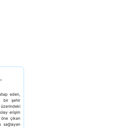
on
itap eden,
 bir şehir
zerindeki
olay erişim
n öne çıkan
su sağlayan