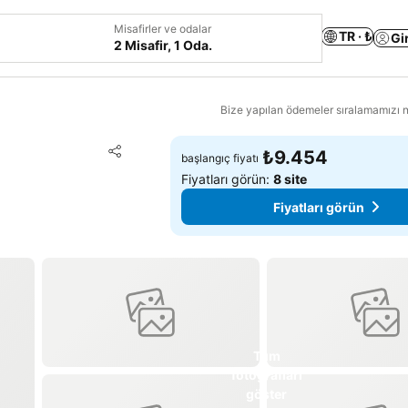
Misafirler ve odalar
TR · ₺
Gi
2 Misafir, 1 Oda.
Bize yapılan ödemeler sıralamamızı na
Favorilerime ekle
₺9.454
başlangıç fiyatı
Paylaş
Fiyatları görün:
8 site
Fiyatları görün