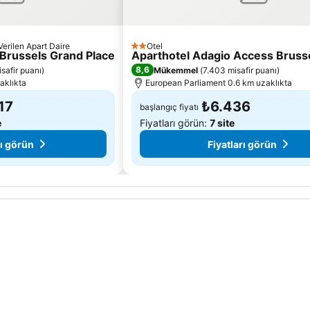
erilen Apart Daire
Otel
2 Yıldız
 Brussels Grand Place
Aparthotel Adagio Access Bruss
8,6
safir puanı
)
Mükemmel
(
7.403 misafir puanı
)
aklıkta
European Parliament 0.6 km uzaklıkta
17
₺6.436
başlangıç fiyatı
e
Fiyatları görün:
7 site
rı görün
Fiyatları görün