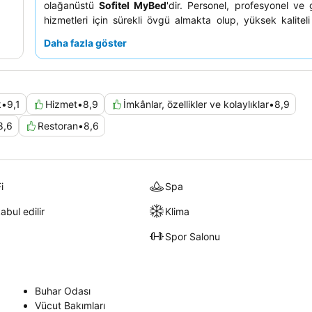
olağanüstü
Sofitel MyBed
'dir. Personel, profesyonel ve 
hizmetleri için sürekli övgü almakta olup, yüksek kalitel
kahvaltı büfesini
tamamlamaktadır. En iyi manzaralar için m
Daha fazla göster
yüksek katlarda bir oda talep etmeleri önerilir.
k
•
9,1
Hizmet
•
8,9
İmkânlar, özellikler ve kolaylıklar
•
8,9
8,6
Restoran
•
8,6
i
Spa
abul edilir
Klima
Spor Salonu
Buhar Odası
Vücut Bakımları