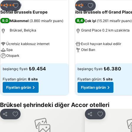
Favorilerime ekle
Favorilerime ekle
Otel
Otel
5 Yıldız
3 Yıldız
Paylaş
Paylaş
Sofitel Brussels Europe
ibis Brussels off Grand Plac
9,0
8,4
Mükemmel
(
3.860 misafir puanı
)
Çok iyi
(
15.261 misafir puanı
)
Brüksel, Belçika
Grand Place 0.2 km uzaklıkta
Ücretsiz kablosuz internet
Evcil hayvan kabul edilir
Spa
Otel Barı
Otopark
Fiyatları görün
Fiyatları görün
₺9.454
₺6.380
başlangıç fiyatı
başlangıç fiyatı
Fiyatları görün:
8 site
Fiyatları görün:
5 site
Fiyatları görün
Fiyatları görün
Brüksel şehrindeki diğer Accor otelleri
Favorilerime ekle
Favorilerime ek
Paylaş
Paylaş