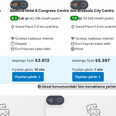
Favorilerime ekle
Favorilerime ekle
Otel
Otel
3 Yıldız
3 Yıldız
Paylaş
Paylaş
e
Bedford Hotel & Congress Centre
ibis Brussels City Centre
8,2
7,8
Çok iyi
(
42.296 misafir puanı
)
İyi
(
16.546 misafir puanı
)
Grand Place 0.4 km uzaklıkta
Grand Place 0.5 km uzaklık
Ücretsiz kablosuz internet
Ücretsiz kablosuz internet
Otopark
Evcil hayvan kabul edilir
Evcil hayvan kabul edilir
Klima
Fiyatları görün
Fiyatları görün
₺3.612
₺5.397
başlangıç fiyatı
başlangıç fiyatı
Fiyatları görün:
10 site
Fiyatları görün:
7 site
Fiyatları görün
Fiyatları görün
Brüksel konumundaki tüm konaklama yerleri
le
Favorilerime ekle
Paylaş