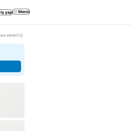
Menü
riş yap
sıl etkiler?