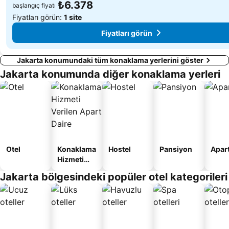
₺6.378
başlangıç fiyatı
Fiyatları görün:
1 site
Fiyatları görün
Jakarta konumundaki tüm konaklama yerlerini göster
Jakarta konumunda diğer konaklama yerleri
Otel
Konaklama
Hostel
Pansiyon
Apart
Hizmeti
Verilen
Jakarta bölgesindeki popüler otel kategorileri
Apart
Daire