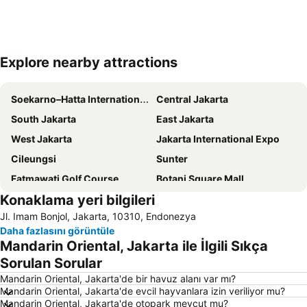
Explore nearby attractions
Haritayı genişlet
Soekarno–Hatta International Airport
Central Jakarta
South Jakarta
East Jakarta
West Jakarta
Jakarta International Expo
Cileungsi
Sunter
Fatmawati Golf Course
Botani Square Mall
Konaklama yeri bilgileri
Kota Kasablanka
Thamrin City
Jl. Imam Bonjol, Jakarta, 10310, Endonezya
Senayan City
Kemanggisan
Daha fazlasını görüntüle
Taman Impian Jaya Ancol
Royale Jakarta Golf Club
Mandarin Oriental, Jakarta ile İlgili Sıkça
Kuningan City
Gelora Bung Karno
Sorulan Sorular
Mall Blok M
North Jakarta
Mandarin Oriental, Jakarta'de bir havuz alanı var mı?
Mandarin Oriental, Jakarta'de evcil hayvanlara izin veriliyor mu?
Halim Perdanakusuma Airport
Baywalk Mall
Mandarin Oriental, Jakarta'de otopark mevcut mu?