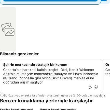
Bilmeniz gerekenler
Şehrin merkezinde stratejik bir konum
Or
Cakarta'nın hareketli kalbini keşfet. Otel, ikonik Welcome
Ge
Anıtı'nın muhteşem manzarasını sunuyor ve Plaza Indonesia
tas
ile Grand Indonesia gibi birinci sınıf alışveriş merkezlerine
doğrudan erişim sağlıyor.
Bu özet yapay zeka tarafından oluşturulmuştur ve %100 doğru olmayabilir.
Benzer konaklama yerleriyle karşılaştır
Seçilen konaklama yeri
Benzer konaklama yerleri