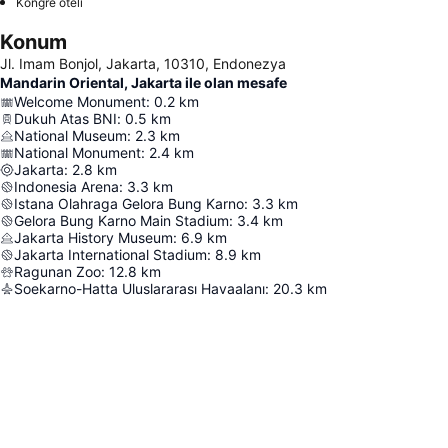
Kongre oteli
Konum
Jl. Imam Bonjol, Jakarta, 10310, Endonezya
Mandarin Oriental, Jakarta ile olan mesafe
Welcome Monument
:
0.2
km
Dukuh Atas BNI
:
0.5
km
National Museum
:
2.3
km
National Monument
:
2.4
km
Jakarta
:
2.8
km
Indonesia Arena
:
3.3
km
Istana Olahraga Gelora Bung Karno
:
3.3
km
Gelora Bung Karno Main Stadium
:
3.4
km
Jakarta History Museum
:
6.9
km
Jakarta International Stadium
:
8.9
km
Ragunan Zoo
:
12.8
km
Soekarno-Hatta Uluslararası Havaalanı
:
20.3
km