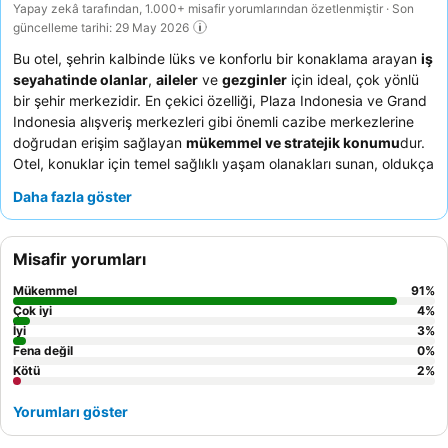
Yapay zekâ tarafından, 1.000+ misafir yorumlarından özetlenmiştir · Son
güncelleme tarihi: 29 May 2026
Bu otel, şehrin kalbinde lüks ve konforlu bir konaklama arayan
iş
seyahatinde olanlar
,
aileler
ve
gezginler
için ideal, çok yönlü
bir şehir merkezidir. En çekici özelliği, Plaza Indonesia ve Grand
Indonesia alışveriş merkezleri gibi önemli cazibe merkezlerine
doğrudan erişim sağlayan
mükemmel ve stratejik konumu
dur.
Otel, konuklar için temel sağlıklı yaşam olanakları sunan, oldukça
beğenilen bir
spor salonu ve sauna alanına
sahiptir. Olağanüstü
Daha fazla göster
personel ve çeşitli kahvaltı büfesi
sürekli olarak yüksek övgü
almakta, konuklar ekibin özenini ve kapsamlı mutfak
seçeneklerini vurgulamaktadır. Gerçekten unutulmaz bir
Misafir yorumları
deneyim için, şehir silüetinin
çarpıcı manzaraları
için yüksek bir
katta oda ayırtmayı düşünebilirsiniz.
Mükemmel
91
%
Çok iyi
4
%
İyi
3
%
Fena değil
0
%
Kötü
2
%
Yorumları göster