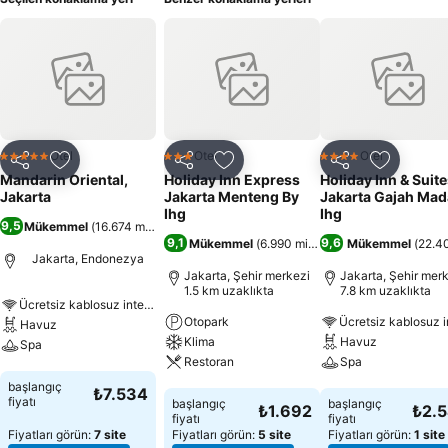
Otel
Otel
Otel
5 Yıldız
3 Yıldız
4 Yıldız
Paylaş
Favorilerime ekle
Paylaş
Favorilerime ekle
Paylaş
Favoriler
Mandarin Oriental,
Holiday Inn Express
Holiday Inn & Suit
Jakarta
Jakarta Menteng By
Jakarta Gajah Mad
Ihg
Ihg
9,5
Mükemmel
(
16.674 misafir puanı
)
9,1
9,6
Mükemmel
(
6.990 misafir puanı
Mükemmel
)
(
22.40
Jakarta, Endonezya
Jakarta, Şehir merkezi
Jakarta, Şehir mer
1.5 km uzaklıkta
7.8 km uzaklıkta
Ücretsiz kablosuz internet
Otopark
Havuz
Klima
Havuz
Spa
Restoran
Spa
Fiyatları görün
başlangıç
₺7.534
Fiyatları görün
Fiyatları görün
fiyatı
başlangıç
başlangıç
₺1.692
₺2.
fiyatı
fiyatı
Fiyatları görün:
7 site
Fiyatları görün:
5 site
Fiyatları görün:
1 site