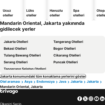
Ucuz
Lüks
Havuzlu
Spa
Otopa
oteller
oteller
oteller
otelleri
otell
Mandarin Oriental, Jakarta yakınında
gidilecek yerler
Jakarta Otelleri
Tangerang Otelleri
Bekasi Otelleri
Bogor Otelleri
Tulang Bawang Otelleri
Cikarang Otelleri
Serang Otelleri
Puncak Otelleri
Tangerang Selatan Otelleri
Jakarta konumundaki tüm konaklama yerlerini göster
Otel araması
Asya
Endonezya
Java
Jakarta
Jakarta
Mandarin Oriental, Jakarta
Facebook
Twitter
Insta
Yo
Ülkenizi Seçin