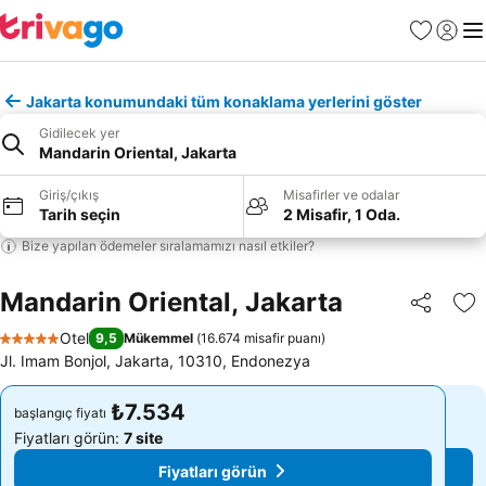
Favoriler
Giriş y
Me
Jakarta konumundaki tüm konaklama yerlerini göster
Gidilecek yer
Mandarin Oriental, Jakarta
Giriş/çıkış
Misafirler ve odalar
Tarih seçin
2 Misafir, 1 Oda.
Bize yapılan ödemeler sıralamamızı nasıl etkiler?
Mandarin Oriental, Jakarta
Paylaş
Fa
Otel
9,5
Mükemmel
(
16.674 misafir puanı
)
5 Yıldız
Jl. Imam Bonjol, Jakarta, 10310, Endonezya
₺7.534
₺7.534
başlangıç fiyatı
başlangıç fiyatı
Fiyatları görün:
7 site
Fiyatları görün:
7 site
Fiyatları görün
Fiyatları görün