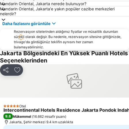
Mandarin Oriental, Jakarta nerede bulunuyor?
Margonda
Taman Safari Indonesia
Mandarin Oriental, Jakarta'e yakın popüler cazibe merkezleri
nelerdir?
Daha fazlasını görüntüle
Rezervasyon sitelerinden aldığımız fiyatlar ve müsaitlik durumları
sürekli olarak değişir. Bu nedenle, rezervasyon sitesine gittiğinizde,
trivago'da gördüğünüz teklifin aynısını her zaman
bulamayabilirsiniz.
Jakarta Bölgesindeki En Yüksek Puanlı Hotels
Seçeneklerinden
Paylaş
Favorilerime ekle
Otel
5 Yıldız
Intercontinental Hotels Residence Jakarta Pondok Indah
9,6
Mükemmel
(
16.662 misafir puanı
)
Jakarta, Şehir merkezi 9.4 km uzaklıkta