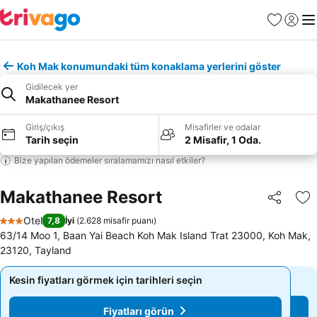
Favoriler
Giriş y
Me
Koh Mak konumundaki tüm konaklama yerlerini göster
Gidilecek yer
Makathanee Resort
Giriş/çıkış
Misafirler ve odalar
Tarih seçin
2 Misafir, 1 Oda.
Bize yapılan ödemeler sıralamamızı nasıl etkiler?
Makathanee Resort
Paylaş
Fa
Otel
7,8
İyi
(
2.628 misafir puanı
)
3 Yıldız
63/14 Moo 1, Baan Yai Beach Koh Mak Island Trat 23000, Koh Mak,
23120, Tayland
Kesin fiyatları görmek için tarihleri seçin
Kesin fiyatları görmek için tarihleri seçin
Fiyatları görün
Fiyatları görün