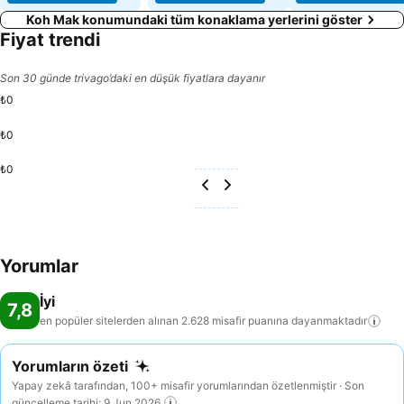
Koh Mak konumundaki tüm konaklama yerlerini göster
Fiyat trendi
Son 30 günde trivago’daki en düşük fiyatlara dayanır
₺0
₺0
₺0
Yorumlar
İyi
7,8
en popüler sitelerden alınan 2.628 misafir puanına
dayanmaktadır
Yorumların özeti
Yapay zekâ tarafından, 100+ misafir yorumlarından özetlenmiştir · Son
güncelleme tarihi: 9 Jun 2026