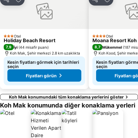
Paylaş
Favorilerime ekle
Paylaş
Favorilerime 
Otel
Otel
3 Yıldız
4 Yıldız
Holiday Beach Resort
Moana Resort Koh
7,9
8,7
İyi
(
44 misafir puanı
)
Mükemmel
(
187 misa
Koh Mak, Şehir merkezi 2.8 km uzaklıkta
Koh Kood, Şehir merke
Kesin fiyatları görmek için tarihleri
Kesin fiyatları görme
seçin
seçin
Fiyatları görün
Fiyatları g
Koh Mak konumundaki tüm konaklama yerlerini göster
Koh Mak konumunda diğer konaklama yerleri