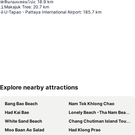
หินกองแหลมโปง
:
18.9
km
Makajuk Tree
:
20.7
km
U-Tapao - Pattaya International Airport
:
185.7
km
Explore nearby attractions
Haritayı genişlet
Bang Bao Beach
Nam Tok Khlong Chao
Had Kai Bae
Lonely Beach -Tha Nam Beach
White Sand Beach
Chang Chutiman Island Tours
Moo Baan Ao Salad
Had Klong Prao