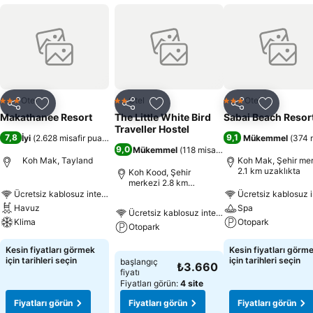
Otel
Otel
Otel
3 Yıldız
2 Yıldız
3 Yıldız
Paylaş
Favorilerime ekle
Paylaş
Favorilerime ekle
Paylaş
Favoriler
Makathanee Resort
The Little White Bird
Sabai Beach Resor
Traveller Hostel
7,8
9,1
İyi
(
2.628 misafir puanı
)
Mükemmel
(
374 m
9,0
Mükemmel
(
118 misafir puanı
)
Koh Mak, Tayland
Koh Mak, Şehir me
2.1 km uzaklıkta
Koh Kood, Şehir
merkezi 2.8 km
uzaklıkta
Ücretsiz kablosuz internet
Ücretsiz kablosuz i
Havuz
Spa
Ücretsiz kablosuz internet
Klima
Otopark
Otopark
Kesin fiyatları görmek
Kesin fiyatları görm
için tarihleri seçin
için tarihleri seçin
başlangıç
₺3.660
fiyatı
Fiyatları görün:
4 site
Fiyatları görün
Fiyatları görün
Fiyatları görün