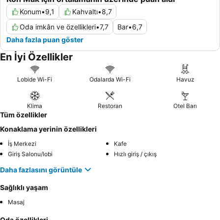
Konum
•
9,1
Kahvaltı
•
8,7
Oda imkân ve özellikleri
•
7,7
Bar
•
6,7
Daha fazla puan göster
En İyi Özellikler
Lobide Wi-Fi
Odalarda Wi-Fi
Havuz
Klima
Restoran
Otel Barı
Tüm özellikler
Konaklama yerinin özellikleri
İş Merkezi
Kafe
Giriş Salonu/lobi
Hızlı giriş / çıkış
Daha fazlasını görüntüle
Sağlıklı yaşam
Masaj
Oda özellikleri