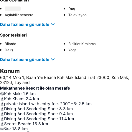
Duş
Açılabilir pencere
Televizyon
Daha fazlasını görüntüle
Spor tesisleri
Bilardo
Bisiklet Kiralama
Dalış
Yoga
Daha fazlasını görüntüle
Konum
63/14 Moo 1, Baan Yai Beach Koh Mak Island Trat 23000, Koh Mak,
23120, Tayland
Makathanee Resort ile olan mesafe
Koh Mak
:
1.6
km
Koh Kham
:
2.4
km
private island with entry fee. 200THB
:
2.5
km
Diving And Snorkeling Spot
:
8.3
km
Diving And Snorkeling Spot
:
9.4
km
Diving And Snorkeling Spot
:
11.4
km
Secret Beach
:
15.8
km
หิน
:
18.8
km