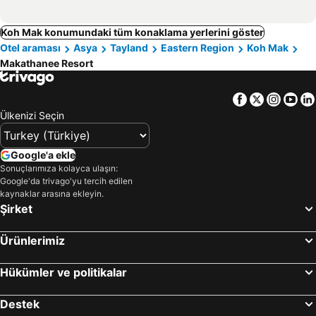
Koh Mak konumundaki tüm konaklama yerlerini göster
Otel araması
Asya
Tayland
Eastern Region
Koh Mak
Makathanee Resort
Facebook
Twitter
Insta
Yo
Ülkenizi Seçin
Google'a ekle
Sonuçlarımıza kolayca ulaşın:
Google'da trivago'yu tercih edilen
kaynaklar arasına ekleyin.
Şirket
Ürünlerimiz
Hükümler ve politikalar
Destek