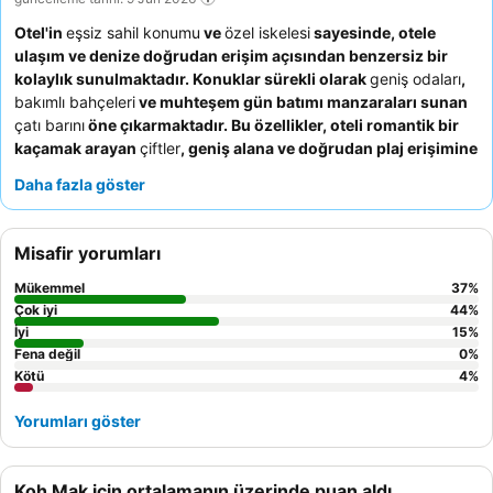
Otel'in
eşsiz sahil konumu
ve
özel iskelesi
sayesinde, otele
ulaşım ve denize doğrudan erişim açısından benzersiz bir
kolaylık sunulmaktadır. Konuklar sürekli olarak
geniş odaları
,
bakımlı bahçeleri
ve muhteşem gün batımı manzaraları sunan
çatı barını
öne çıkarmaktadır. Bu özellikler, oteli romantik bir
kaçamak arayan
çiftler
, geniş alana ve doğrudan plaj erişimine
ihtiyaç duyan
aileler
ve yerel olanaklara yakınlığı önemseyen
Daha fazla göster
tatil amaçlı seyahat edenler
için ideal bir seçim haline
getirmektedir. Konforlu konaklama birimleri ile yemek ve
alışverişe kolay erişimin birleşimi, adayı keşfetmek için
Misafir yorumları
rahatlatıcı ancak ilgi çekici bir ortam yaratmaktadır.
Konaklamanızı daha keyifli hale getirmek için konukların
Mükemmel
37
%
adanın plajlarında yaygın olarak bulunan
kum sineklerine
karşı
Çok iyi
44
%
hazırlıklı olmaları ve uygun kovucu spreyler kullanmaları
İyi
15
%
Fena değil
0
%
önerilir. Ayrıca, adanın diğer güzel noktalarını kolayca
Kötü
4
%
keşfetmek için otelden bir
scooter** kiralamayı düşünebilirsiniz.
Yorumları göster
Koh Mak için ortalamanın üzerinde puan aldı