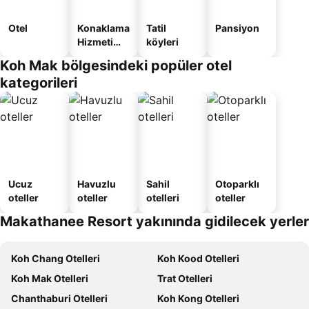
Otel
Konaklama
Tatil
Pansiyon
Hizmeti
köyleri
Verilen
Koh Mak bölgesindeki popüler otel
Apart
kategorileri
Daire
Ucuz
Havuzlu
Sahil
Otoparklı
oteller
oteller
otelleri
oteller
Makathanee Resort yakınında gidilecek yerler
Koh Chang Otelleri
Koh Kood Otelleri
Koh Mak Otelleri
Trat Otelleri
Chanthaburi Otelleri
Koh Kong Otelleri