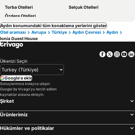
Torba Otelleri
Selçuk Otelleri
Özdere Otelleri
Aydın konumundaki tüm konaklama yerlerini göster
Otel araması
Avrupa
Türkiye
Aydın Çevresi
Aydın
Ionia Guest House
Facebook
Twitter
Insta
Yo
Ülkenizi Seçin
Google'a ekle
Sonuçlarımıza kolayca ulaşın:
Google'da trivago'yu tercih edilen
kaynaklar arasına ekleyin.
Şirket
Ürünlerimiz
Hükümler ve politikalar