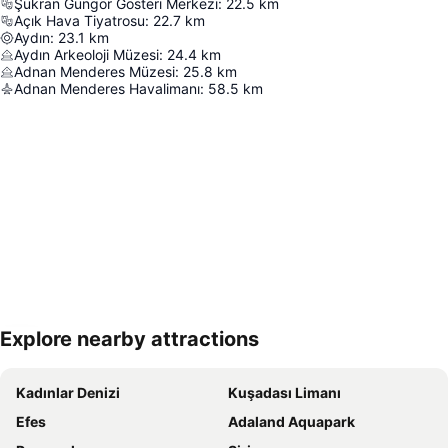
Şükran Güngör Gösteri Merkezi
:
22.5
km
Açık Hava Tiyatrosu
:
22.7
km
Aydın
:
23.1
km
Aydın Arkeoloji Müzesi
:
24.4
km
Adnan Menderes Müzesi
:
25.8
km
Adnan Menderes Havalimanı
:
58.5
km
Explore nearby attractions
Haritayı genişlet
Kadınlar Denizi
Kuşadası Limanı
Efes
Adaland Aquapark