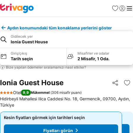
Favoriler
Giriş y
Me
Aydın konumundaki tüm konaklama yerlerini göster
Gidilecek yer
Ionia Guest House
Giriş/çıkış
Misafirler ve odalar
Tarih seçin
2 Misafir, 1 Oda.
Bize yapılan ödemeler sıralamamızı nasıl etkiler?
Ionia Guest House
Paylaş
Fa
Otel
9,9
Mükemmel
(
306 misafir puanı
)
4 Yıldız
Hidirbeyli Mahallesi Ilica Caddesi No. 18, Germencik, 09700, Aydın,
Türkiye
Kesin fiyatları görmek için tarihleri seçin
Kesin fiyatları görmek için tarihleri seçin
Fiyatları görün
Fiyatları görün