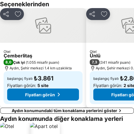
Seçeneklerinden
İsabey Camii
Tireliler Sitesi Plajı
Artemision
Priene
Paylaş
Favorilerime ekle
Paylaş
Favorilerime 
Herakleia
Otel
Otel
Çemberlitaş
Ünlü
8,0
7,3
Çok iyi
(
1.055 misafir puanı
)
(
341 misafir puanı
)
Aydın, Şehir merkezi 1.4 km uzaklıkta
Aydın, Şehir merkezi 0
₺3.861
₺2.
başlangıç fiyatı
başlangıç fiyatı
Fiyatları görün:
5 site
Fiyatları görün:
2 sit
Fiyatları görün
Fiyatları g
Aydın konumundaki tüm konaklama yerlerini göster
Aydın konumunda diğer konaklama yerleri