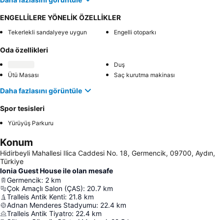
ENGELLİLERE YÖNELİK ÖZELLİKLER
Tekerlekli sandalyeye uygun
Engelli otoparkı
Oda özellikleri
Duş
Ütü Masası
Saç kurutma makinası
Daha fazlasını görüntüle
Spor tesisleri
Yürüyüş Parkuru
Konum
Hidirbeyli Mahallesi Ilica Caddesi No. 18, Germencik, 09700, Aydın,
Türkiye
Ionia Guest House ile olan mesafe
Germencik
:
2
km
Çok Amaçlı Salon (ÇAS)
:
20.7
km
Tralleis Antik Kenti
:
21.8
km
Adnan Menderes Stadyumu
:
22.4
km
Tralleis Antik Tiyatro
:
22.4
km