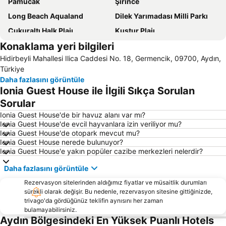
Pamucak
Şirince
Long Beach Aqualand
Dilek Yarımadası Milli Parkı
Çukuraltı Halk Plajı
Kuştur Plajı
Konaklama yeri bilgileri
Efes Müzesi
Uzun Plaj
Hidirbeyli Mahallesi Ilica Caddesi No. 18, Germencik, 09700, Aydın,
Kuşadası Limanı
Setur Kuşadası Marina
Türkiye
Bafa Gölü
Altın Plajı
Daha fazlasını görüntüle
Ionia Guest House ile İlgili Sıkça Sorulan
Kaleiçi Kuşadası
Güvercin Adası
Sorular
Aydın Otobüs Terminali
Karacasu
Ionia Guest House'de bir havuz alanı var mı?
Green Beach
Efes Arkeoloji Müzesi
Ionia Guest House'de evcil hayvanlara izin veriliyor mu?
Ionia Guest House'de otopark mevcut mu?
Palm Plajı
Özgürlük Heykeli
Ionia Guest House nerede bulunuyor?
Aydın Tren Garı
Atatürk Bulvarı
Ionia Guest House'e yakın popüler cazibe merkezleri nelerdir?
Claros
Sultanhisar Nysa International Culture and Art Festival
Daha fazlasını görüntüle
Orta Mahalle Halk Plajı
Çamlık Tren Garı
Rezervasyon sitelerinden aldığımız fiyatlar ve müsaitlik durumları
Söke Harikalar Diyarı
Söke Novoda
sürekli olarak değişir. Bu nedenle, rezervasyon sitesine gittiğinizde,
trivago'da gördüğünüz teklifin aynısını her zaman
Bayındır Tren Garı
Söke Tren Garı
bulamayabilirsiniz.
Aydın Bölgesindeki En Yüksek Puanlı Hotels
Meryemana The Virgin Mary's House
Milet