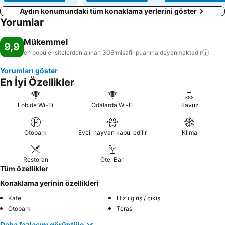
Aydın konumundaki tüm konaklama yerlerini göster
Yorumlar
Mükemmel
9,9
en popüler sitelerden alınan 306 misafir puanına
dayanmaktadır
Yorumları göster
En İyi Özellikler
Lobide Wi-Fi
Odalarda Wi-Fi
Havuz
Otopark
Evcil hayvan kabul edilir
Klima
Restoran
Otel Barı
Tüm özellikler
Konaklama yerinin özellikleri
Kafe
Hızlı giriş / çıkış
Otopark
Teras
Daha fazlasını görüntüle