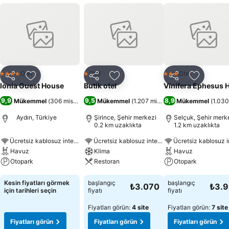
Otel
Otel
Otel
4 Yıldız
1 Yıldız
3 Yıldız
Paylaş
Favorilerime ekle
Paylaş
Favorilerime ekle
Paylaş
Favoriler
Ionia Guest House
Butik otel
Vinifera Ephesus H
9,9
9,5
8,9
Mükemmel
(
306 misafir puanı
Mükemmel
)
(
1.207 misafir puanı
Mükemmel
)
(
1.030
Aydın, Türkiye
Şirince, Şehir merkezi
Selçuk, Şehir merk
0.2 km uzaklıkta
1.2 km uzaklıkta
Ücretsiz kablosuz internet
Ücretsiz kablosuz internet
Havuz
Klima
Havuz
Otopark
Restoran
Otopark
Fiyatları görün
Fiyatları görün
Fiyatları görün
Kesin fiyatları görmek
başlangıç
başlangıç
₺3.070
₺3.
için tarihleri seçin
fiyatı
fiyatı
Fiyatları görün:
4 site
Fiyatları görün:
7 site
Fiyatları görün
Fiyatları görün
Fiyatları görün