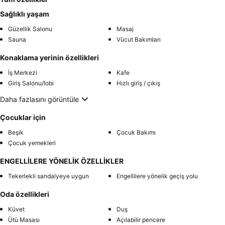
Sağlıklı yaşam
Güzellik Salonu
Masaj
Sauna
Vücut Bakımları
Konaklama yerinin özellikleri
İş Merkezi
Kafe
Giriş Salonu/lobi
Hızlı giriş / çıkış
Daha fazlasını görüntüle
Çocuklar için
Beşik
Çocuk Bakımı
Çocuk yemekleri
ENGELLİLERE YÖNELİK ÖZELLİKLER
Tekerlekli sandalyeye uygun
Engellilere yönelik geçiş yolu
Oda özellikleri
Küvet
Duş
Ütü Masası
Açılabilir pencere