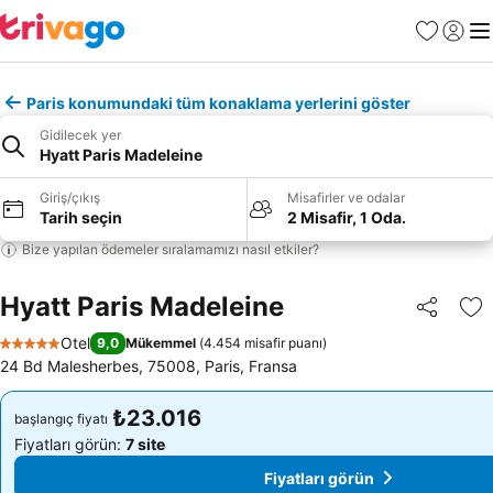
Favoriler
Giriş y
Me
Paris konumundaki tüm konaklama yerlerini göster
Gidilecek yer
Hyatt Paris Madeleine
Giriş/çıkış
Misafirler ve odalar
Tarih seçin
2 Misafir, 1 Oda.
Bize yapılan ödemeler sıralamamızı nasıl etkiler?
Hyatt Paris Madeleine
Paylaş
Fa
Otel
9,0
Mükemmel
(
4.454 misafir puanı
)
5 Yıldız
24 Bd Malesherbes, 75008, Paris, Fransa
₺23.016
₺23.016
başlangıç fiyatı
başlangıç fiyatı
Fiyatları görün:
7 site
Fiyatları görün:
7 site
Fiyatları görün
Fiyatları görün