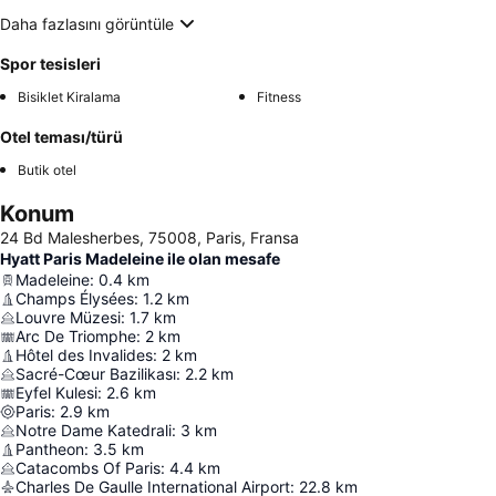
Daha fazlasını görüntüle
Spor tesisleri
Bisiklet Kiralama
Fitness
Otel teması/türü
Butik otel
Konum
24 Bd Malesherbes, 75008, Paris, Fransa
Hyatt Paris Madeleine ile olan mesafe
Madeleine
:
0.4
km
Champs Élysées
:
1.2
km
Louvre Müzesi
:
1.7
km
Arc De Triomphe
:
2
km
Hôtel des Invalides
:
2
km
Sacré-Cœur Bazilikası
:
2.2
km
Eyfel Kulesi
:
2.6
km
Paris
:
2.9
km
Notre Dame Katedrali
:
3
km
Pantheon
:
3.5
km
Catacombs Of Paris
:
4.4
km
Charles De Gaulle International Airport
:
22.8
km