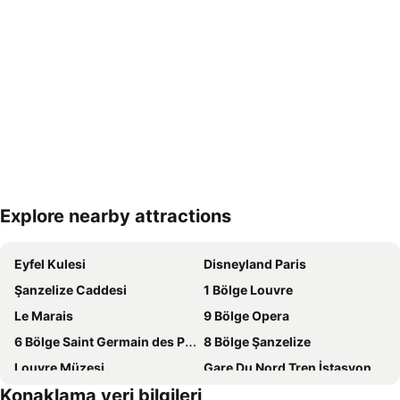
Explore nearby attractions
Haritayı genişlet
Eyfel Kulesi
Disneyland Paris
Şanzelize Caddesi
1 Bölge Louvre
Le Marais
9 Bölge Opera
6 Bölge Saint Germain des Pres
8 Bölge Şanzelize
Louvre Müzesi
Gare Du Nord Tren İstasyonu Paris
Konaklama yeri bilgileri
7 Bölge Invalides
Charles de Gaulle Havalimanı Paris