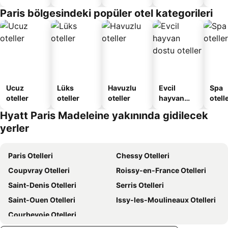
sunan
Verilen
Paris bölgesindeki popüler otel kategorileri
oteller
Apart
Daire
Ucuz
Lüks
Havuzlu
Evcil
Spa
oteller
oteller
oteller
hayvan
otelle
dostu
Hyatt Paris Madeleine yakınında gidilecek
oteller
yerler
Paris Otelleri
Chessy Otelleri
Coupvray Otelleri
Roissy-en-France Otelleri
Saint-Denis Otelleri
Serris Otelleri
Saint-Ouen Otelleri
Issy-les-Moulineaux Otelleri
Courbevoie Otelleri