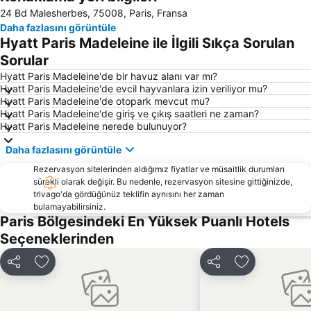
24 Bd Malesherbes, 75008, Paris, Fransa
5 Bölge Latin Meydanı
Concorde Meydanı
Daha fazlasını görüntüle
58 tour eiffel
4 Bölge Hotel de Ville
Hyatt Paris Madeleine ile İlgili Sıkça Sorulan
3 Bölge Temple
Montparnasse
Sorular
2 Bölge Sentier
11 Bölge Bastille
Hyatt Paris Madeleine'de bir havuz alanı var mı?
Hyatt Paris Madeleine'de evcil hayvanlara izin veriliyor mu?
Palais Garnier Opera National de Paris
15 Bölge Porte de Versailles
Hyatt Paris Madeleine'de otopark mevcut mu?
Hyatt Paris Madeleine'de giriş ve çıkış saatleri ne zaman?
Zafer Anıtı Paris
16 Bölge Trocadero
Hyatt Paris Madeleine nerede bulunuyor?
Paris Porte de Versailles Sergi Merkezi
Gare de Lyon Tren İstasyonu
Daha fazlasını görüntüle
Orly Havaalanı
Montmartre
Rezervasyon sitelerinden aldığımız fiyatlar ve müsaitlik durumları
18 Bölge Montmartre
13 Bölge Place d Italie
sürekli olarak değişir. Bu nedenle, rezervasyon sitesine gittiğinizde,
trivago'da gördüğünüz teklifin aynısını her zaman
St-Germain-des-Prés
Gare de l Est Tren İstasyonu
bulamayabilirsiniz.
14 Bölge Montparnasse
Champs-Élysées - Clemenceau Metro Station
Paris Bölgesindeki En Yüksek Puanlı Hotels
Seçeneklerinden
Les Halles
Charles de Gaulle - Étoile Metro Station
Stade de France Stadyumu
10 Bölge Republique
Paylaş
Favorilerime ekle
Paylaş
Favorilerime 
La Defense
La Vallée Outlet Shopping Village
Paris Kongre Sarayı
12 Bölge Bercy