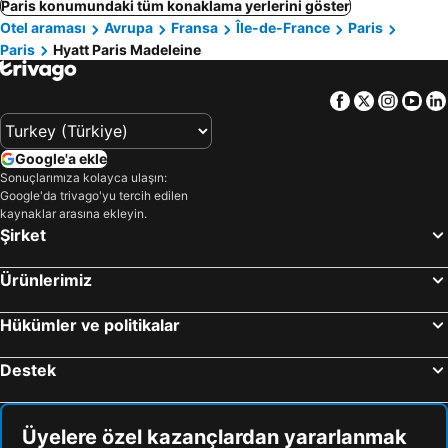
Paris konumundaki tüm konaklama yerlerini göster
Otel araması
Avrupa
Fransa
Île-de-France
Paris
Paris
Hyatt Paris Madeleine
Facebook
Twitter
Insta
Yo
Google'a ekle
Sonuçlarımıza kolayca ulaşın:
Google'da trivago'yu tercih edilen
kaynaklar arasına ekleyin.
Şirket
Ürünlerimiz
Hükümler ve politikalar
Destek
Üyelere özel kazançlardan yararlanmak