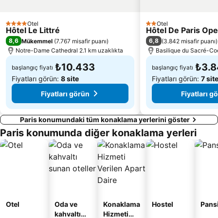
Quartier Latin
Ville Paris Oteli
Notre-Dame Cathedral
Louis Vuitton
Otel
Otel
4 Yıldız
2 Yıldız
Hôtel Le Littré
Hôtel De Paris Ope
17 Bölge Batignolles
Châtelet Metro Station
8,6
6,8
Mükemmel
(
7.767 misafir puanı
)
(
3.842 misafir puanı
)
Bercy
Montparnasse Tren İstasyonu
Notre-Dame Cathedral 2.1 km uzaklıkta
Basilique du Sacré-Co
₺10.433
₺3.
başlangıç fiyatı
başlangıç fiyatı
Fiyatları görün:
8 site
Fiyatları görün:
7 sit
Fiyatları görün
Fiyatları g
Paris konumundaki tüm konaklama yerlerini göster
Paris konumunda diğer konaklama yerleri
Otel
Oda ve
Konaklama
Hostel
Pans
kahvaltı
Hizmeti