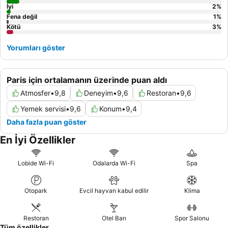
İyi
2
%
Fena değil
1
%
Kötü
3
%
Yorumları göster
Paris için ortalamanın üzerinde puan aldı
Atmosfer
•
9,8
Deneyim
•
9,6
Restoran
•
9,6
Yemek servisi
•
9,6
Konum
•
9,4
Daha fazla puan göster
En İyi Özellikler
Lobide Wi-Fi
Odalarda Wi-Fi
Spa
Otopark
Evcil hayvan kabul edilir
Klima
Restoran
Otel Barı
Spor Salonu
Tüm özellikler