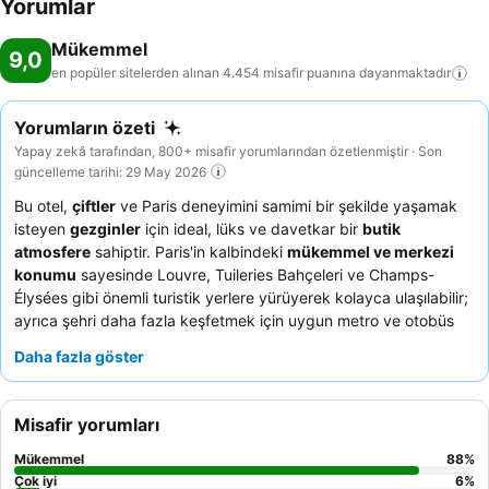
Yorumlar
Mükemmel
9,0
en popüler sitelerden alınan 4.454 misafir puanına
dayanmaktadır
Yorumların özeti
Yapay zekâ tarafından, 800+ misafir yorumlarından özetlenmiştir · Son
güncelleme tarihi: 29 May 2026
Bu otel,
çiftler
ve Paris deneyimini samimi bir şekilde yaşamak
isteyen
gezginler
için ideal, lüks ve davetkar bir
butik
atmosfere
sahiptir. Paris'in kalbindeki
mükemmel ve merkezi
konumu
sayesinde Louvre, Tuileries Bahçeleri ve Champs-
Élysées gibi önemli turistik yerlere yürüyerek kolayca ulaşılabilir;
ayrıca şehri daha fazla keşfetmek için uygun metro ve otobüs
bağlantıları da mevcuttur. Tesis, oldukça beğenilen bir
açık büfe
Daha fazla göster
kahvaltı
ve bünyesinde bir restoran sunarken, ücretsiz bir
happy hour ile de konuklarını ağırlamaktadır. Misafirler,
sıcakkanlı, özenli ve kişiselleştirilmiş yaklaşımlarını vurgulayarak
Misafir yorumları
istisnai personel ve hizmeti
sürekli olarak övmektedir.
Gerçekten dinlendirici bir konaklama için, daha sakin bir ortam
Mükemmel
88
%
sunan bahçe manzaralı bir oda talep etmeyi düşünebilirsiniz.
Çok iyi
6
%