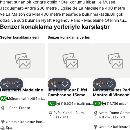
hizmet sunan bir kongre otelidir.Otel konumu itibari ile Musée
Jacquemart-André 200 metre , Eglise de La Madeleine 400 metre
ve La Maison du Miel 400 metre mesafede bulunmaktadır.Bir çok
odası ve suti bulunan Hyatt Regency Paris - Madeleine Otelinin tüm
Benzer konaklama yerleriyle karşılaştır
odalarında playstation,klima , minibar, oturma grubu,ısıtma, çalışma
masası ve güvenlik için küçük bir kasa bulunmaktadır.Ayrıca otelin
Seçilen konaklama yeri
Benzer konaklama yerleri
tüm odalarının banyosunda duş ve küvet bulunmaktadır.Televizyon
ve kablo yayını tüm odalarda kullanıcıların hizmetindedir.Otel
içerisinde yüksek hızdaki internet erişiminden ücretli bir şekilde
faydalanabilirsiniz.Hyatt Regency Paris - Madeleine Otelin de
konaklayan sigara kullanmayan ve engelli müşteriler için özel
odalarda mevcuttur.Otel müşterileri diledikleri zaman oda servisi ,
çamaşırhane servisi, çocuk bakım sevisi ve diğer servislerden de
faydalanabilirler. Otelde bilardo masalarıda mevcuttur.Arabalı
Otel
Otel
Otel
5 Yıldız
3 Yıldız
4 Yıldız
Paylaş
Favorilerime ekle
Paylaş
Favorilerime ekle
Paylaş
Favoriler
konuklar için ücretli otopark bulunmaktadır ve bagaj servisinden
Hyatt Paris Madeleine
ibis Paris Tour Eiffel
Novotel Suites Par
yararlanabilirler.Ayrıca otel içerisinde hamam,güzellik merkezi,spor
Cambronne 15ème
Montreuil Vincenn
9,0
Mükemmel
(
4.454 misafir puanı
)
salonları,toplantı odası ve barı-restoranı ile müşterilerine hizmet
7,5
7,6
İyi
(
15.534 misafir puanı
)
İyi
(
11.786 misafi
vermektedir.
Paris, Fransa
Eyfel Kulesi 1.3 km
Notre-Dame Cathe
uzaklıkta
4.8 km uzaklıkta
Ücretsiz kablosuz internet
Ücretsiz kablosuz i
Spa