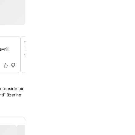
Mis gibi özel plaj erişimi
vrili,
Deniz kenarında kafa dinlemek için otelin özel plajına d
erişimin keyfini çıkarabilirsin.