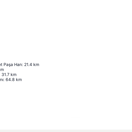
et Paşa Han
:
21.4
km
km
:
31.7
km
nı
:
64.8
km
Haritayı genişlet