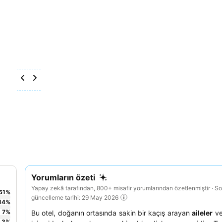
Yorumların özeti
Yapay zekâ tarafından, 800+ misafir yorumlarından özetlenmiştir · S
61
%
güncelleme tarihi: 29 May 2026
14
%
7
%
Bu otel, doğanın ortasında sakin bir kaçış arayan
aileler
v
3
%