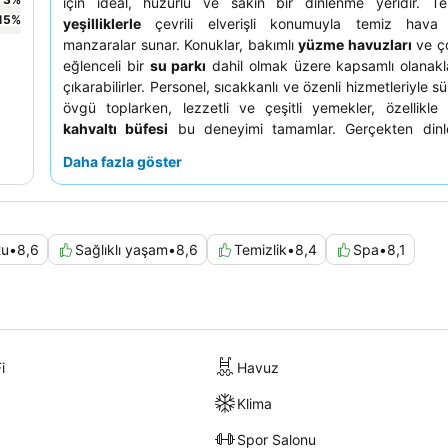
için ideal, huzurlu ve sakin bir dinlenme yeridir. T
15
%
yeşilliklerle
çevrili elverişli konumuyla temiz hava
manzaralar sunar. Konuklar, bakımlı
yüzme havuzları
ve ço
eğlenceli bir
su parkı
dahil olmak üzere kapsamlı olanakla
çıkarabilirler. Personel, sıcakkanlı ve özenli hizmetleriyle sü
övgü toplarken, lezzetli ve çeşitli yemekler, özellikl
kahvaltı büfesi
bu deneyimi tamamlar. Gerçekten dinlen
deneyim için, kendinizi huzurlu atmosfere tamamen
Daha fazla göster
amacıyla doğal manzaralı bir oda ayırtmayı düşünebilirsiniz
tu
•
8,6
Sağlıklı yaşam
•
8,6
Temizlik
•
8,4
Spa
•
8,1
i
Havuz
Klima
Spor Salonu