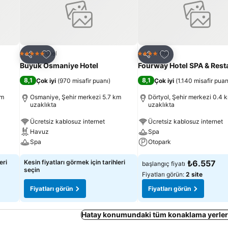
Favorilerime ekle
Favorilerime ekle
Otel
Otel
5 Yıldız
4 Yıldız
Paylaş
Paylaş
Buyuk Osmaniye Hotel
Fourway Hotel SPA & Rest
8,1
8,1
Çok iyi
(
970 misafir puanı
)
Çok iyi
(
1.140 misafir puan
km
Osmaniye, Şehir merkezi 5.7 km
Dörtyol, Şehir merkezi 0.4 
uzaklıkta
uzaklıkta
Ücretsiz kablosuz internet
Ücretsiz kablosuz internet
Havuz
Spa
Spa
Otopark
eri
Kesin fiyatları görmek için tarihleri
₺6.557
başlangıç fiyatı
seçin
Fiyatları görün:
2 site
Fiyatları görün
Fiyatları görün
Hatay konumundaki tüm konaklama yerleri