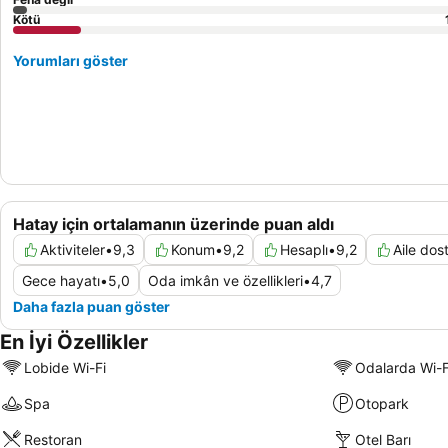
Kötü
Yorumları göster
Hatay için ortalamanın üzerinde puan aldı
Aktiviteler
•
9,3
Konum
•
9,2
Hesaplı
•
9,2
Aile dos
Gece hayatı
•
5,0
Oda imkân ve özellikleri
•
4,7
Daha fazla puan göster
En İyi Özellikler
Lobide Wi-Fi
Odalarda Wi-F
Spa
Otopark
Restoran
Otel Barı