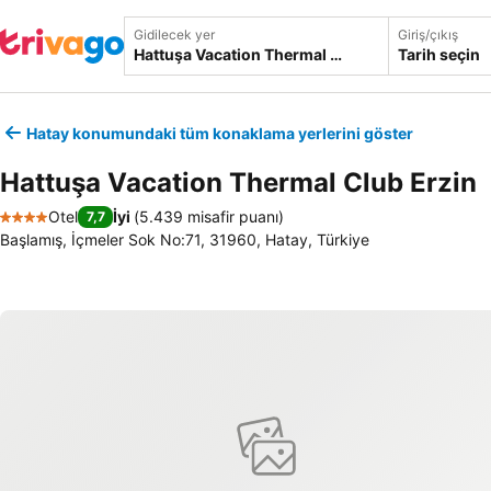
Gidilecek yer
Giriş/çıkış
Tarih seçin
Hatay konumundaki tüm konaklama yerlerini göster
Hattuşa Vacation Thermal Club Erzin
Otel
İyi
(
5.439 misafir puanı
)
7,7
4 Yıldız
Başlamış, İçmeler Sok No:71, 31960, Hatay, Türkiye