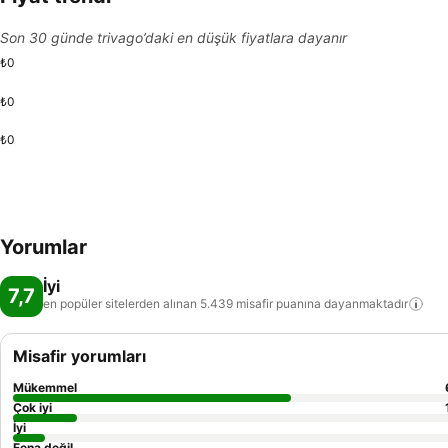
Son 30 günde trivago’daki en düşük fiyatlara dayanır
₺0
₺0
₺0
Yorumlar
İyi
7,7
en popüler sitelerden alınan 5.439 misafir puanına
dayanmaktadır
Misafir yorumları
Mükemmel
Çok iyi
İyi
Fena değil