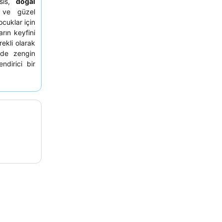
esis,
doğal
 ve güzel
cuklar için
rın keyfini
rekli olarak
e de zengin
dirici bir
 kaptırmak
.