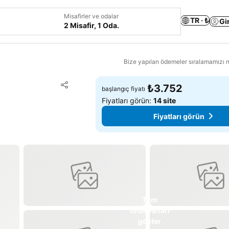
Misafirler ve odalar
TR · ₺
Gi
2 Misafir, 1 Oda.
Bize yapılan ödemeler sıralamamızı na
Favorilerime ekle
₺3.752
başlangıç fiyatı
Paylaş
Fiyatları görün:
14 site
Fiyatları görün