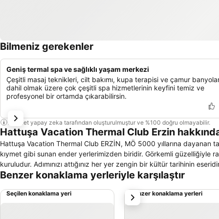
Bilmeniz gerekenler
Geniş termal spa ve sağlıklı yaşam merkezi
Çeşitli masaj teknikleri, cilt bakımı, kupa terapisi ve çamur banyolar
dahil olmak üzere çok çeşitli spa hizmetlerinin keyfini temiz ve
profesyonel bir ortamda çıkarabilirsin.
Bu özet yapay zeka tarafından oluşturulmuştur ve %100 doğru olmayabilir.
Hattuşa Vacation Thermal Club Erzin hakkınd
Hattuşa Vacation Thermal Club ERZİN, MÖ 5000 yıllarına dayanan tarihi geçmişiyle ve termal suyun mucizesini her alanda biz insanoğluna tepside bir
kıymet gibi sunan ender yerlerimizden biridir. Görkemli güzelliğiyle rahat etmenizi s
kuruludur. Adımınızı attığınız her yer zengin bir kültür tarihinin eseridir
Benzer konaklama yerleriyle karşılaştır
Seçilen konaklama yeri
Benzer konaklama yerleri
sonraki