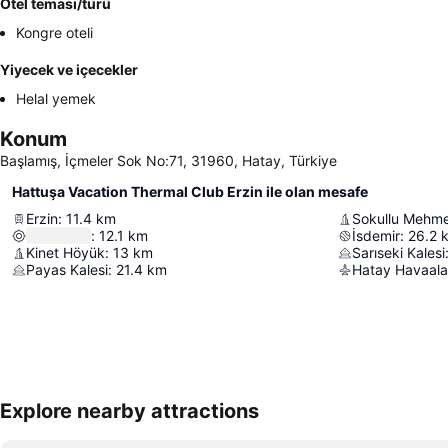
Otel teması/türü
Kongre oteli
Yiyecek ve içecekler
Helal yemek
Konum
Başlamış, İçmeler Sok No:71, 31960, Hatay, Türkiye
Hattuşa Vacation Thermal Club Erzin ile olan mesafe
Erzin
:
11.4
km
Sokullu Mehm
:
12.1
km
İsdemir
:
26.2
Kinet Höyük
:
13
km
Sarıseki Kalesi
Payas Kalesi
:
21.4
km
Hatay Havaala
Explore nearby attractions