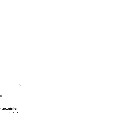
on
e
gezginler