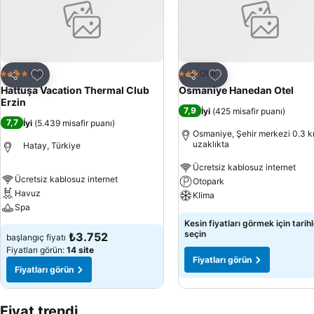
Favorilerime ekle
Favorilerime ekle
Otel
Otel
4 Yıldız
3 Yıldız
Paylaş
Paylaş
Hattuşa Vacation Thermal Club
Osmaniye Hanedan Otel
Erzin
7,9
İyi
(
425 misafir puanı
)
7,7
İyi
(
5.439 misafir puanı
)
Osmaniye, Şehir merkezi 0.3 
uzaklıkta
Hatay, Türkiye
Ücretsiz kablosuz internet
Ücretsiz kablosuz internet
Otopark
Havuz
Klima
Spa
Kesin fiyatları görmek için tarihl
seçin
₺3.752
başlangıç fiyatı
Fiyatları görün:
14 site
Fiyatları görün
Fiyatları görün
Fiyat trendi