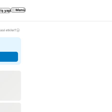
Menü
riş yap
sıl etkiler?