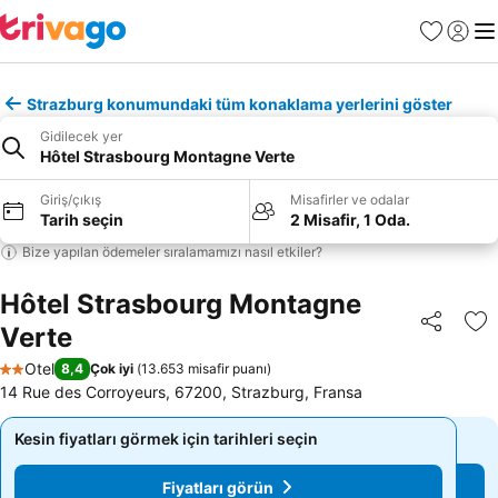
Favoriler
Giriş y
Me
Strazburg konumundaki tüm konaklama yerlerini göster
Gidilecek yer
Hôtel Strasbourg Montagne Verte
Giriş/çıkış
Misafirler ve odalar
Tarih seçin
2 Misafir, 1 Oda.
Bize yapılan ödemeler sıralamamızı nasıl etkiler?
Hôtel Strasbourg Montagne
Verte
Paylaş
Fa
Otel
8,4
Çok iyi
(
13.653 misafir puanı
)
2 Yıldız
14 Rue des Corroyeurs, 67200, Strazburg, Fransa
Kesin fiyatları görmek için tarihleri seçin
Kesin fiyatları görmek için tarihleri seçin
Fiyatları görün
Fiyatları görün