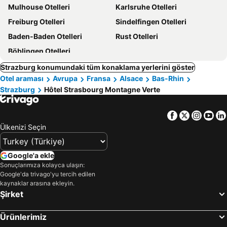
Mulhouse Otelleri
Karlsruhe Otelleri
Freiburg Otelleri
Sindelfingen Otelleri
Baden-Baden Otelleri
Rust Otelleri
Böblingen Otelleri
Strazburg konumundaki tüm konaklama yerlerini göster
Otel araması
Avrupa
Fransa
Alsace
Bas-Rhin
Strazburg
Hôtel Strasbourg Montagne Verte
Facebook
Twitter
Insta
Yo
Ülkenizi Seçin
Google'a ekle
Sonuçlarımıza kolayca ulaşın:
Google'da trivago'yu tercih edilen
kaynaklar arasına ekleyin.
Şirket
Ürünlerimiz