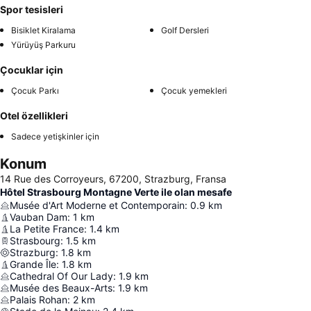
Spor tesisleri
Bisiklet Kiralama
Golf Dersleri
Yürüyüş Parkuru
Çocuklar için
Çocuk Parkı
Çocuk yemekleri
Otel özellikleri
Sadece yetişkinler için
Konum
14 Rue des Corroyeurs, 67200, Strazburg, Fransa
Hôtel Strasbourg Montagne Verte ile olan mesafe
Musée d'Art Moderne et Contemporain
:
0.9
km
Vauban Dam
:
1
km
La Petite France
:
1.4
km
Strasbourg
:
1.5
km
Strazburg
:
1.8
km
Grande Île
:
1.8
km
Cathedral Of Our Lady
:
1.9
km
Musée des Beaux-Arts
:
1.9
km
Palais Rohan
:
2
km