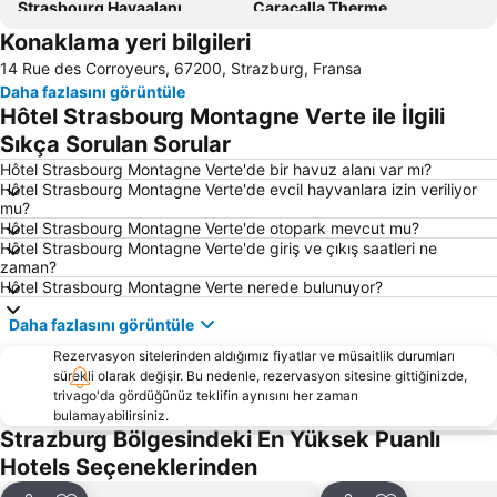
Strasbourg Havaalanı
Caracalla Therme
Konaklama yeri bilgileri
Place Kléber
Palais de l'Europe
14 Rue des Corroyeurs, 67200, Strazburg, Fransa
Augustaplatz
Station - Kléber
Daha fazlasını görüntüle
Robertsau - Wacken
Roman Antık Kalıntıları Baden Baden
Hôtel Strasbourg Montagne Verte ile İlgili
Karlsruhe/Baden-Baden Airport
Baden Baden Tren İstasyonu
Sıkça Sorulan Sorular
Casino Baden Baden
Bahnhof Rastatt
Hôtel Strasbourg Montagne Verte'de bir havuz alanı var mı?
Hôtel Strasbourg Montagne Verte'de evcil hayvanlara izin veriliyor
Place Gutenberg
Alsatian Museum
mu?
Hôtel Strasbourg Montagne Verte'de otopark mevcut mu?
Rheinpromenade Kehl
Kreuz
Hôtel Strasbourg Montagne Verte'de giriş ve çıkış saatleri ne
Mummelsee
Obertal mit Buhlbach
zaman?
Hôtel Strasbourg Montagne Verte nerede bulunuyor?
Trinkhalle Baden Baden
Visite à pied avec audio-guide
Daha fazlasını görüntüle
Bourse - Esplanade - Krutenau
Conseil des XV
Rezervasyon sitelerinden aldığımız fiyatlar ve müsaitlik durumları
Familienpark Funny-World
Restaurant Frankenbourg
sürekli olarak değişir. Bu nedenle, rezervasyon sitesine gittiğinizde,
trivago'da gördüğünüz teklifin aynısını her zaman
bulamayabilirsiniz.
Strazburg Bölgesindeki En Yüksek Puanlı
Hotels Seçeneklerinden