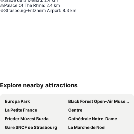
Stade de la Meinau
:
2.4
km
Palace Of The Rhine
:
2.4
km
Strasbourg-Entzheim Airport
:
8.3
km
Explore nearby attractions
Haritayı genişlet
Europa Park
Black Forest Open-Air Museum Vogtsbauernhof
La Petite France
Centre
Frieder Müzesi Burda
Cathédrale Notre-Dame
Gare SNCF de Strasbourg
Le Marche de Noel