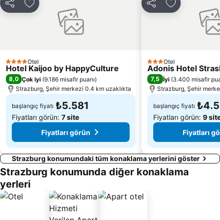
Paylaş
Favorilerime ekle
Paylaş
Favorilerime 
Otel
Otel
4 Yıldız
3 Yıldız
Hotel Kaijoo by HappyCulture
Adonis Hotel Stra
8,0
7,5
Çok iyi
(
9.186 misafir puanı
)
İyi
(
3.400 misafir pu
Strazburg, Şehir merkezi 0.4 km uzaklıkta
Strazburg, Şehir merke
₺5.581
₺4.
başlangıç fiyatı
başlangıç fiyatı
Fiyatları görün:
7 site
Fiyatları görün:
9 sit
Fiyatları görün
Fiyatları g
Strazburg konumundaki tüm konaklama yerlerini göster
Strazburg konumunda diğer konaklama
yerleri