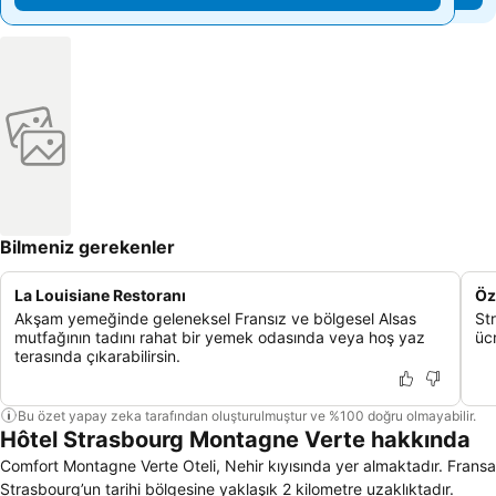
Bilmeniz gerekenler
La Louisiane Restoranı
Öz
Akşam yemeğinde geleneksel Fransız ve bölgesel Alsas
St
mutfağının tadını rahat bir yemek odasında veya hoş yaz
ücr
terasında çıkarabilirsin.
Bu özet yapay zeka tarafından oluşturulmuştur ve %100 doğru olmayabilir.
Hôtel Strasbourg Montagne Verte hakkında
Comfort Montagne Verte Oteli, Nehir kıyısında yer almaktadır. Fransa
Strasbourg’un tarihi bölgesine yaklaşık 2 kilometre uzaklıktadır.