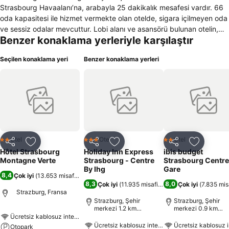
Strasbourg Havaalanı’na, arabayla 25 dakikalık mesafesi vardır. 66
oda kapasitesi ile hizmet vermekte olan otelde, sigara içilmeyen oda
ve sessiz odalar mevcuttur. Lobi alanı ve asansörü bulunan otelin,
Benzer konaklama yerleriyle karşılaştır
bagaj servisi, oda servisi, çamaşırhane servisi ve çocuk bakımı
hizmeti bulunmaktadır. Alışveriş yapma imkanı bulunan otelin teras
Seçilen konaklama yeri
Benzer konaklama yerleri
katı ve geniş bir bahçesi vardır. Emanet kasası olan otel, engellilere
uygundur. Otelbar, restoran, toplantı salonu ve ücretsiz olarak
hizmet veren otoparkı bulunmaktadır. Evcil hayvanların kabul edildiği
otel genelinde mevcut olan kablosuz internet ücretsiz olarak hizmet
vermektedir. Odalarında, makyaj aynası ve saç kurutma makinası
olan banyosu vardır. Uydu kanalları izlenebilen televizyon, çalışma
masası, faks ve direkt hatlı telefon bulunmaktadır. Golf sahası, tenis
kortu, koşu ve tekerlekli paten parkuru bulunan otelde, bowling,
Otel
Otel
Otel
2 Yıldız
3 Yıldız
2 Yıldız
Paylaş
Favorilerime ekle
Paylaş
Favorilerime ekle
Paylaş
Favoriler
masa tenisi, badminton, squash ve bilardo sporlarını yapma imkanı
Hôtel Strasbourg
Holiday Inn Express
ibis budget
vardır. Otelden bisiklet kiralamak mümkündür.
Montagne Verte
Strasbourg - Centre
Strasbourg Centre
By Ihg
Gare
8,4
Çok iyi
(
13.653 misafir puanı
)
8,3
8,0
Çok iyi
(
11.935 misafir puanı
)
Çok iyi
(
7.835 mis
Strazburg, Fransa
Strazburg, Şehir
Strazburg, Şehir
merkezi 1.2 km
merkezi 0.9 km
uzaklıkta
uzaklıkta
Ücretsiz kablosuz internet
Ücretsiz kablosuz internet
Ücretsiz kablosuz i
Otopark