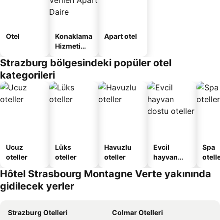
Otel
Konaklama
Apart otel
Hizmeti
Verilen
Strazburg bölgesindeki popüler otel
Apart
kategorileri
Daire
Ucuz
Lüks
Havuzlu
Evcil
Spa
oteller
oteller
oteller
hayvan
otelle
dostu
Hôtel Strasbourg Montagne Verte yakınında
oteller
gidilecek yerler
Strazburg Otelleri
Colmar Otelleri