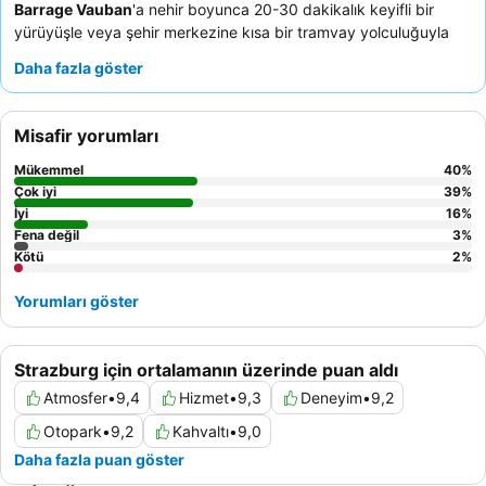
Barrage Vauban
'a nehir boyunca 20-30 dakikalık keyifli bir
yürüyüşle veya şehir merkezine kısa bir tramvay yolculuğuyla
ulaşılabilir. En cazip özelliği ise, bölgeyi arabayla keşfedenler için
Daha fazla göster
önemli bir avantaj olan geniş ve
ücretsiz özel otoparkıdır
.
Misafirler, olağanüstü personeli ve çok çeşitli taze ve yerel
ürünler sunan yüksek puanlı
açık büfe kahvaltıyı
sürekli olarak
Misafir yorumları
övmektedir. Daha geniş bir deneyim için, yakın zamanda
yenilenmiş odalardan birini talep etmeyi düşünebilirsiniz.
Mükemmel
40
%
Çok iyi
39
%
İyi
16
%
Fena değil
3
%
Kötü
2
%
Yorumları göster
Strazburg için ortalamanın üzerinde puan aldı
Atmosfer
•
9,4
Hizmet
•
9,3
Deneyim
•
9,2
Otopark
•
9,2
Kahvaltı
•
9,0
Daha fazla puan göster