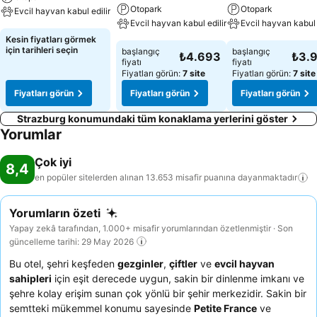
Otopark
Otopark
Evcil hayvan kabul edilir
Evcil hayvan kabul edilir
Evcil hayvan kabul 
Kesin fiyatları görmek
için tarihleri seçin
başlangıç
başlangıç
₺4.693
₺3.
fiyatı
fiyatı
Fiyatları görün:
7 site
Fiyatları görün:
7 site
Fiyatları görün
Fiyatları görün
Fiyatları görün
Strazburg konumundaki tüm konaklama yerlerini göster
Yorumlar
Çok iyi
8,4
en popüler sitelerden alınan 13.653 misafir puanına
dayanmaktadır
Yorumların özeti
Yapay zekâ tarafından, 1.000+ misafir yorumlarından özetlenmiştir · Son
güncelleme tarihi: 29 May 2026
Bu otel, şehri keşfeden
gezginler
,
çiftler
ve
evcil hayvan
sahipleri
için eşit derecede uygun, sakin bir dinlenme imkanı ve
şehre kolay erişim sunan çok yönlü bir şehir merkezidir. Sakin bir
semtteki mükemmel konumu sayesinde
Petite France
ve