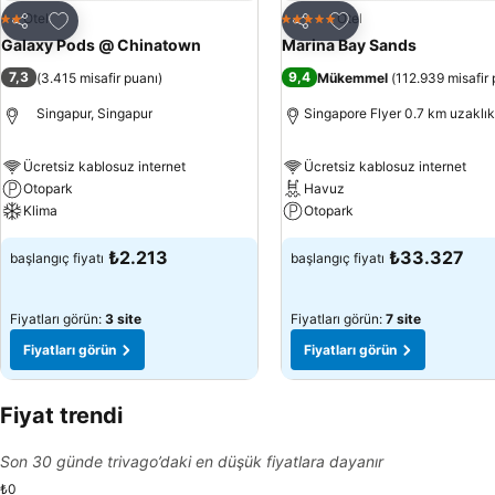
Favorilerime ekle
Favorilerime ekle
Otel
Otel
2 Yıldız
5 Yıldız
Paylaş
Paylaş
Galaxy Pods @ Chinatown
Marina Bay Sands
7,3
9,4
(
3.415 misafir puanı
)
Mükemmel
(
112.939 misafir 
Singapur, Singapur
Singapore Flyer 0.7 km uzaklık
Ücretsiz kablosuz internet
Ücretsiz kablosuz internet
Otopark
Havuz
Klima
Otopark
₺2.213
₺33.327
başlangıç fiyatı
başlangıç fiyatı
Fiyatları görün:
3 site
Fiyatları görün:
7 site
Fiyatları görün
Fiyatları görün
Fiyat trendi
Son 30 günde trivago’daki en düşük fiyatlara dayanır
₺0