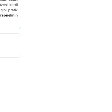
üvenli
kilitli
gibi pratik
sonelinin
övmektedir;
mlı mutfak
adır. Daha
niyle ortak