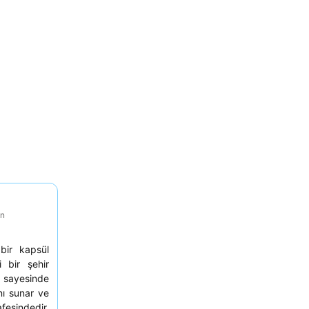
on
bir kapsül
i bir şehir
sayesinde
nı sunar ve
esindedir.