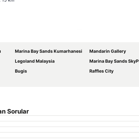
Haritayı genişlet
ı
Marina Bay Sands Kumarhanesi
Mandarin Gallery
Legoland Malaysia
Marina Bay Sands SkyP
Bugis
Raffles City
an Sorular