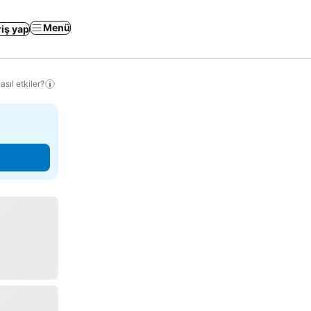
Menü
riş yap
sıl etkiler?