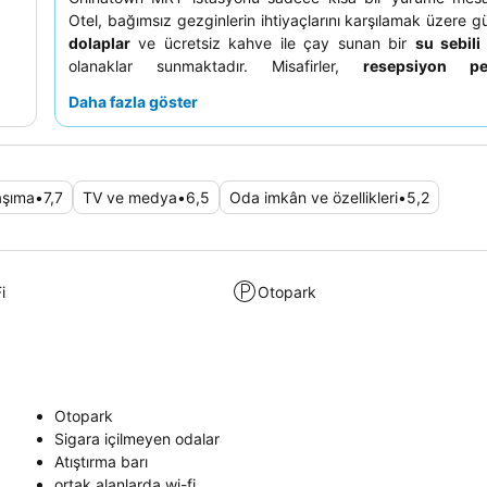
Otel, bağımsız gezginlerin ihtiyaçlarını karşılamak üzere g
dolaplar
ve ücretsiz kahve ile çay sunan bir
su sebili
olanaklar sunmaktadır. Misafirler,
resepsiyon per
yardımseverliğini ve sıcakkanlı tavırlarını sürekli olarak 
Daha fazla göster
kahvaltı seçenekleri yeterli olsa da, otel kapsa
deneyimlerinden ziyade temel olanaklara odaklanmakt
sakin bir konaklama için, potansiyel gürültü aktarımı nede
alanlardan uzakta bir kapsül talep etmeyi düşünebilirsiniz.
aşıma
•
7,7
TV ve medya
•
6,5
Oda imkân ve özellikleri
•
5,2
i
Otopark
Otopark
Sigara içilmeyen odalar
Atıştırma barı
ortak alanlarda wi-fi