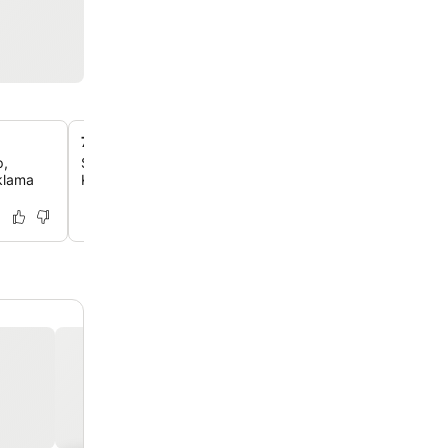
7/24 açık resepsiyon
p,
Sürekli görevli bir resepsiyonun avantajlarından faydalana
aklama
Konsiyerj hizmetleri, bagaj muhafazası ve her an hızlı ya