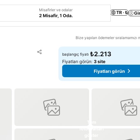
Misafirler ve odalar
TR · ₺
Gi
2 Misafir, 1 Oda.
Bize yapılan ödemeler sıralamamızı na
Favorilerime ekle
₺2.213
başlangıç fiyatı
Paylaş
Fiyatları görün:
3 site
Fiyatları görün