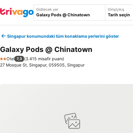
Gidilecek yer
Giriş/çıkış
Tarih seçin
Singapur konumundaki tüm konaklama yerlerini göster
Galaxy Pods @ Chinatown
Otel
(
3.415 misafir puanı
)
7,3
2 Yıldız
27 Mosque St, Singapur, 059505, Singapur