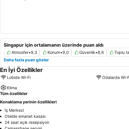
Singapur için ortalamanın üzerinde puan aldı
Atmosfer
•
9,3
Konum
•
9,0
Güvenlik
•
8,6
Toplu t
Daha fazla puan göster
En İyi Özellikler
Lobide Wi-Fi
Odalarda Wi-F
Klima
Tüm özellikler
Konaklama yerinin özellikleri
İş Merkezi
Otelde emanet kasası
24 saat açık resepsiyon
Çamaşırhane servisi