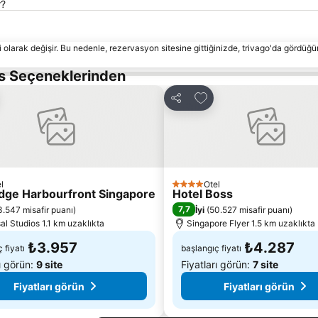
r?
 olarak değişir. Bu nedenle, rezervasyon sitesine gittiğinizde, trivago'da gördüğü
ls Seçeneklerinden
rilerime ekle
Favorilerime ekle
Paylaş
l
Otel
4 Yıldız
dge Harbourfront Singapore
Hotel Boss
7,7
3.547 misafir puanı
)
İyi
(
50.527 misafir puanı
)
al Studios 1.1 km uzaklıkta
Singapore Flyer 1.5 km uzaklıkta
₺3.957
₺4.287
 fiyatı
başlangıç fiyatı
rı görün:
9 site
Fiyatları görün:
7 site
Fiyatları görün
Fiyatları görün