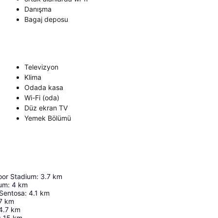
Danışma
Bagaj deposu
Televizyon
Klima
Odada kasa
Wi-Fi (oda)
Düz ekran TV
Yemek Bölümü
oor Stadium
:
3.7
km
ium
:
4
km
 Sentosa
:
4.1
km
7
km
4.7
km
:
15
km