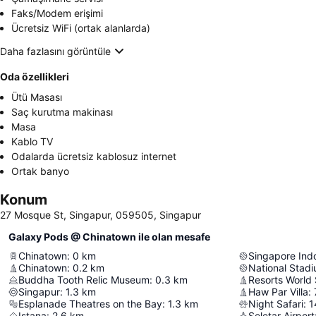
Faks/Modem erişimi
Ücretsiz WiFi (ortak alanlarda)
Daha fazlasını görüntüle
Oda özellikleri
Ütü Masası
Saç kurutma makinası
Masa
Kablo TV
Odalarda ücretsiz kablosuz internet
Ortak banyo
Konum
27 Mosque St, Singapur, 059505, Singapur
Galaxy Pods @ Chinatown ile olan mesafe
Chinatown
:
0
km
Singapore Ind
Chinatown
:
0.2
km
National Stad
Buddha Tooth Relic Museum
:
0.3
km
Resorts World
Singapur
:
1.3
km
Haw Par Villa
:
Esplanade Theatres on the Bay
:
1.3
km
Night Safari
:
1
Istana
:
2.6
km
Seletar Airport