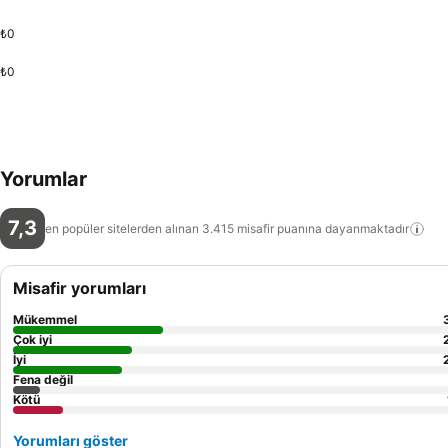
₺0
₺0
Yorumlar
7,3
en popüler sitelerden alınan 3.415 misafir puanına
dayanmaktadır
Misafir yorumları
Mükemmel
Çok iyi
İyi
Fena değil
Kötü
Yorumları göster