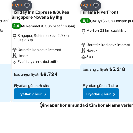
Favorilerime ekle
Favorilerime ekle
Otel
Otel
4 Yıldız
4 Yıldız
Paylaş
Paylaş
Holiday Inn Express & Suites
Furama RiverFront
Singapore Novena By Ihg
8,1
puanı
)
Çok iyi
(
27.060 misafir pu
8,9
Mükemmel
(
8.335 misafir puanı
)
ta
Merlion 2.1 km uzaklıkta
Singapur, Şehir merkezi 2.9 km
uzaklıkta
Ücretsiz kablosuz internet
Ücretsiz kablosuz internet
Havuz
Havuz
Spa
Evcil hayvan kabul edilir
₺5.218
başlangıç fiyatı
₺6.734
başlangıç fiyatı
Fiyatları görün:
6 site
Fiyatları görün:
7 site
Fiyatları görün
Fiyatları görün
Singapur konumundaki tüm konaklama yerleri