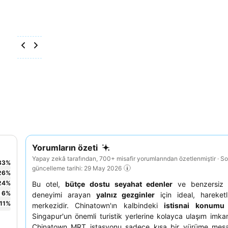
Yorumların özeti
Yapay zekâ tarafından, 700+ misafir yorumlarından özetlenmiştir · S
33
%
güncelleme tarihi: 29 May 2026
26
%
24
%
Bu otel,
bütçe dostu seyahat edenler
ve benzersiz 
6
%
deneyimi arayan
yalnız gezginler
için ideal, hareketl
11
%
merkezidir. Chinatown'ın kalbindeki
istisnai konumu
Singapur'un önemli turistik yerlerine kolayca ulaşım imka
Chinatown MRT istasyonu sadece kısa bir yürüme mesaf