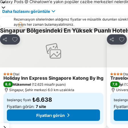
Galaxy Pods @ Chinatown'e yakın popüler cazibe merkezleri nelerdi
Daha fazlasını görüntüle
Rezervasyon sitelerinden aldığımız fiyatlar ve müsaitlik durumları sürekli
aynısını her zaman bulamayabilirsiniz.
Singapur Bölgesindeki En Yüksek Puanlı Hote
Favorilerime ekle
Favo
Paylaş
Paylaş
Otel
Ote
3 Yıldız
4 Yıldız
Holiday Inn Express Singapore Katong By Ihg
Travelo
8,6
7,8
Mükemmel
(
12.625 misafir puanı
)
İyi
(
1
Singapur, Şehir merkezi 6.0 km uzaklıkta
Univers
₺6.638
başlangıç fiyatı
başlangıç
Fiyatları görün:
7 site
Fiyatla
Fiyatları görün