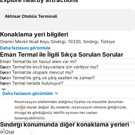
Explore nearby attractions
Haritayı genişlet
Akhisar Otobüs Terminali
Konaklama yeri bilgileri
Orenici Mevkii Ilicali Koyu Sindirgi, 10330, Sındırgı, Türkiye
Daha fazlasını görüntüle
Eman Termal ile İlgili Sıkça Sorulan Sorular
Eman Termal'de bir havuz alanı var mı?
Eman Termal'de evcil hayvanlara izin veriliyor mu?
Eman Termal'de otopark mevcut mu?
Eman Termal'de giriş ve çıkış saatleri ne zaman?
Eman Termal nerede bulunuyor?
Daha fazlasını görüntüle
Rezervasyon sitelerinden aldığımız fiyatlar ve müsaitlik durumları
sürekli olarak değişir. Bu nedenle, rezervasyon sitesine gittiğinizde,
trivago'da gördüğünüz teklifin aynısını her zaman
bulamayabilirsiniz.
Sındırgı konumunda diğer konaklama yerleri