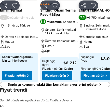
Otel
Otel
Otel
4 Yıldız
Paylaş
Favorilerime ekle
Paylaş
Favorilerime ekle
Paylaş
Favoriler
Eman Termal
Sindirgi Obam Termal
EMAN TERMAL HO
Resort&Spa
/
7,5
Değerlendirme yok
İyi
(
750 misafir p
8,8
Mükemmel
(
2.589 misafir puanı
)
Sındırgı, Türkiye
Sındırgı, Şehir mer
6.7 km uzaklıkta
Sındırgı, Şehir merkezi
11.7 km uzaklıkta
Ücretsiz kablosuz internet
Ücretsiz kablosuz internet
Havuz
Havuz
Havuz
Spa
Spa
Spa
Fiyatları görün
Fiyatları görün
Kesin fiyatları görmek
başlangıç
₺3.
Fiyatları görün
için tarihleri seçin
fiyatı
başlangıç
₺6.212
fiyatı
Fiyatları görün:
12 site
Fiyatları görün:
2 site
Fiyatları görün
Fiyatları görün
Fiyatları görün
Sındırgı konumundaki tüm konaklama yerlerini göster
Fiyat trendi
Son 30 günde trivago’daki en düşük fiyatlara dayanır
₺0