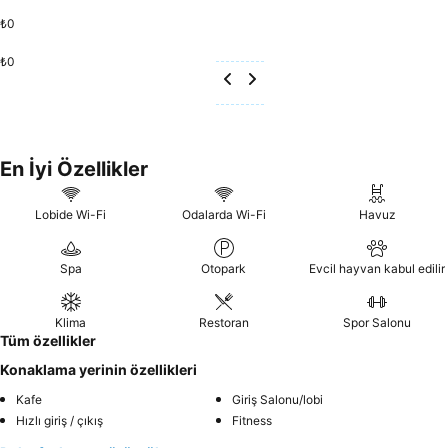
₺0
₺0
En İyi Özellikler
Lobide Wi-Fi
Odalarda Wi-Fi
Havuz
Spa
Otopark
Evcil hayvan kabul edilir
Klima
Restoran
Spor Salonu
Tüm özellikler
Konaklama yerinin özellikleri
Kafe
Giriş Salonu/lobi
Hızlı giriş / çıkış
Fitness