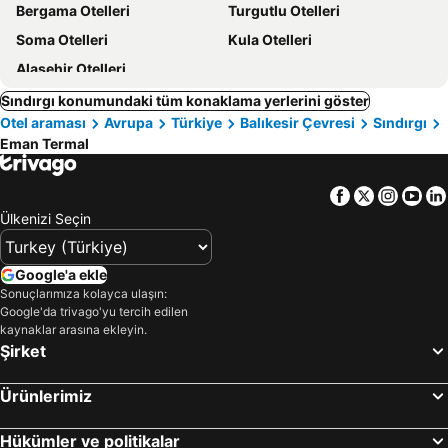
Bergama Otelleri
Turgutlu Otelleri
Soma Otelleri
Kula Otelleri
Alaşehir Otelleri
Sındırgı konumundaki tüm konaklama yerlerini göster
Otel araması
Avrupa
Türkiye
Balıkesir Çevresi
Sındırgı
Eman Termal
Facebook
Twitter
Insta
Yo
Ülkenizi Seçin
Google'a ekle
Sonuçlarımıza kolayca ulaşın:
Google'da trivago'yu tercih edilen
kaynaklar arasına ekleyin.
Şirket
Ürünlerimiz
Hükümler ve politikalar