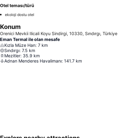
Otel teması/türü
ekoloji dostu otel
Konum
Orenici Mevkii Ilicali Koyu Sindirgi, 10330, Sındırgı, Türkiye
Eman Termal ile olan mesafe
Kızla Müze Han
:
7
km
Sındırgı
:
7.5
km
Mezitler
:
35.9
km
Adnan Menderes Havalimanı
:
141.7
km