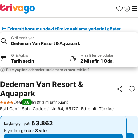
Favoriler
Giriş y
Me
Edremit konumundaki tüm konaklama yerlerini göster
Gidilecek yer
Dedeman Van Resort & Aquapark
Giriş/çıkış
Misafirler ve odalar
Tarih seçin
2 Misafir, 1 Oda.
Bize yapılan ödemeler sıralamamızı nasıl etkiler?
Dedeman Van Resort &
Aquapark
Paylaş
Fa
Otel
7,8
İyi
(
913 misafir puanı
)
4 Yıldız
Eski Cami, Sahil Caddesi No:94, 65170, Edremit, Türkiye
₺3.862
₺3.862
başlangıç fiyatı
başlangıç fiyatı
Fiyatları görün:
8 site
Fiyatları görün:
8 site