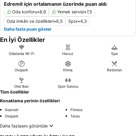
Edremit için ortalamanın üzerinde puan aldı
Oda konforu
•
8,6
Yemek servisi
•
7,5
Oda imkân ve özellikleri
•
6,5
Spor
•
4,3
Daha fazla puan göster
En İyi Özellikler
Odalarda Wi-Fi
Havuz
Spa
Otopark
Klima
Restoran
Otel Barı
Spor Salonu
Tüm özellikler
Konaklama yerinin özellikleri
Asansör
Fitness
Otopark
Teras
Daha fazlasını görüntüle