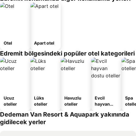
Otel
Apart otel
Edremit bölgesindeki popüler otel kategorileri
Ucuz
Lüks
Havuzlu
Evcil
Spa
oteller
oteller
oteller
hayvan
otelle
dostu
Dedeman Van Resort & Aquapark yakınında
oteller
gidilecek yerler