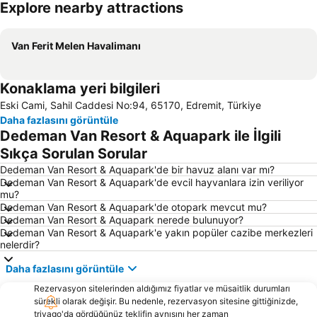
Explore nearby attractions
Haritayı genişlet
Van Ferit Melen Havalimanı
Konaklama yeri bilgileri
Eski Cami, Sahil Caddesi No:94, 65170, Edremit, Türkiye
Daha fazlasını görüntüle
Dedeman Van Resort & Aquapark ile İlgili
Sıkça Sorulan Sorular
Dedeman Van Resort & Aquapark'de bir havuz alanı var mı?
Dedeman Van Resort & Aquapark'de evcil hayvanlara izin veriliyor
mu?
Dedeman Van Resort & Aquapark'de otopark mevcut mu?
Dedeman Van Resort & Aquapark nerede bulunuyor?
Dedeman Van Resort & Aquapark'e yakın popüler cazibe merkezleri
nelerdir?
Daha fazlasını görüntüle
Rezervasyon sitelerinden aldığımız fiyatlar ve müsaitlik durumları
sürekli olarak değişir. Bu nedenle, rezervasyon sitesine gittiğinizde,
trivago'da gördüğünüz teklifin aynısını her zaman