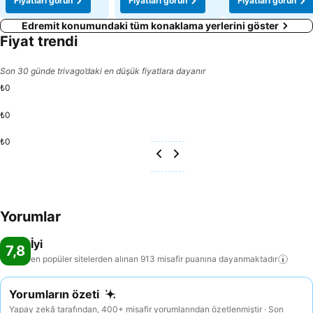
Fiyatları görün
Fiyatları görün
Fiyatları görün
Edremit konumundaki tüm konaklama yerlerini göster
Fiyat trendi
Son 30 günde trivago’daki en düşük fiyatlara dayanır
₺0
₺0
₺0
Yorumlar
İyi
7,8
en popüler sitelerden alınan 913 misafir puanına
dayanmaktadır
Yorumların özeti
Yapay zekâ tarafından, 400+ misafir yorumlarından özetlenmiştir · Son