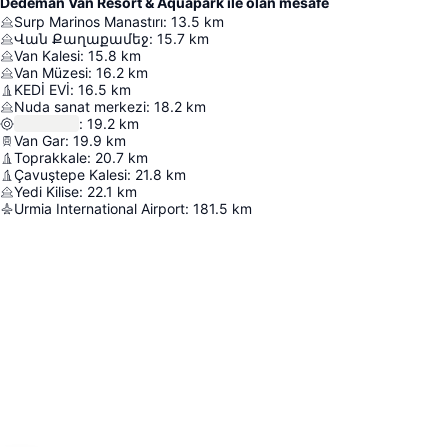
Dedeman Van Resort & Aquapark ile olan mesafe
Surp Marinos Manastırı
:
13.5
km
Վան Քաղաքամեջ
:
15.7
km
Van Kalesi
:
15.8
km
Van Müzesi
:
16.2
km
KEDİ EVİ
:
16.5
km
Nuda sanat merkezi
:
18.2
km
:
19.2
km
Van Gar
:
19.9
km
Toprakkale
:
20.7
km
Çavuştepe Kalesi
:
21.8
km
Yedi Kilise
:
22.1
km
Urmia International Airport
:
181.5
km