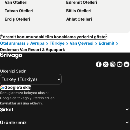
Van Otelleri
Edremit Otelleri
Tatvan Otelleri
Bitlis Otelleri
Erciş Otelleri
Ahlat Otelleri
Edremit konumundaki tüm konaklama yerlerini göster
Otel araması
Avrupa
Türkiye
Van Çevresi
Edremit
Dedeman Van Resort & Aquapark
Facebook
Twitter
Insta
Yo
Ülkenizi Seçin
Google'a ekle
Sonuçlarımıza kolayca ulaşın:
Google'da trivago'yu tercih edilen
kaynaklar arasına ekleyin.
Şirket
Ürünlerimiz