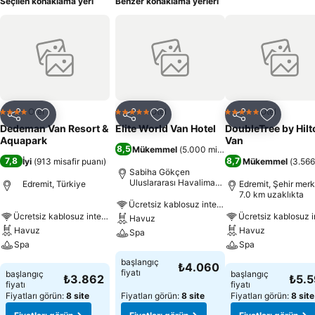
Seçilen konaklama yeri
Benzer konaklama yerleri
Otel
Otel
Otel
4 Yıldız
5 Yıldız
5 Yıldız
Paylaş
Favorilerime ekle
Paylaş
Favorilerime ekle
Paylaş
Favoriler
Dedeman Van Resort &
Elite World Van Hotel
DoubleTree by Hilt
Aquapark
Van
8,5
Mükemmel
(
5.000 misafir puanı
)
7,8
8,7
İyi
(
913 misafir puanı
)
Mükemmel
(
3.566
Sabiha Gökçen
Uluslararası Havalimanı
Edremit, Türkiye
Edremit, Şehir merk
1233.1 km uzaklıkta
7.0 km uzaklıkta
Ücretsiz kablosuz internet
Ücretsiz kablosuz internet
Havuz
Havuz
Havuz
Spa
Spa
Spa
Fiyatları görün
başlangıç
₺4.060
Fiyatları görün
Fiyatları görün
fiyatı
başlangıç
başlangıç
₺3.862
₺5.
fiyatı
fiyatı
Fiyatları görün:
8 site
Fiyatları görün:
8 site
Fiyatları görün:
8 site