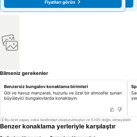
Fiyatları görün
Fiyatları görün
Bilmeniz gerekenler
Benzersiz bungalov konaklama birimleri
Sp
Göl ve havuz manzaralı, huzurlu ve özel bir atmosfer sunan
Sa
büyüleyici bungalovlarda konaklayın.
ye
Bu özet yapay zeka tarafından oluşturulmuştur ve %100 doğru olmayabilir.
Benzer konaklama yerleriyle karşılaştır