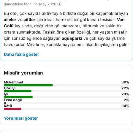
güncelleme tarihi: 29 May 2026
Bu otel, çok sayıda aktiviteyle birlikte doğal bir kaçamak arayan
aileler
ve
çiftler
için ideal, hareketli bir göl kenarı tesisidir.
Van
Gölü
kıyısında, doğrudan göl manzaralı, pitoresk ve sakin bir
ortam sunmaktadır. Tesisin öne çıkan özelliği, her yaştan misafir
için sonsuz eğlence sağlayan
aquaparkı
ve çok sayıda yüzme
havuzudur. Misafirler, konaklamayı önemli ölçüde iyileştiren güler
yüzlü ve yardımsever tavırlarıyla
olağanüstü personel ve
Daha fazla göster
hizmeti
sürekli olarak övmektedir. Gerçekten rahatlatıcı bir
deneyim için, çekici göl manzarası ve sakin bir atmosfer sunan
bir
bungalow
rezervasyonu yapmayı düşünebilirsiniz.
Misafir yorumları
Mükemmel
39
%
Çok iyi
22
%
İyi
23
%
Fena değil
2
%
Kötü
14
%
Yorumları göster