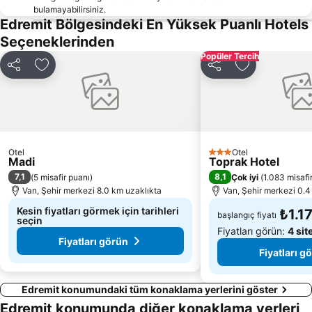
bulamayabilirsiniz.
Edremit Bölgesindeki En Yüksek Puanlı Hotels
Seçeneklerinden
Popüler Tercih
Paylaş
Favorilerime ekle
Paylaş
Favorilerime 
Otel
Otel
3 Yıldız
Madi
Toprak Hotel
7,1
8,1
(
5 misafir puanı
)
Çok iyi
(
1.083 misafi
Van, Şehir merkezi 8.0 km uzaklıkta
Van, Şehir merkezi 0.4
Kesin fiyatları görmek için tarihleri
₺1.1
başlangıç fiyatı
seçin
Fiyatları görün:
4 sit
Fiyatları görün
Fiyatları g
Edremit konumundaki tüm konaklama yerlerini göster
Edremit konumunda diğer konaklama yerleri