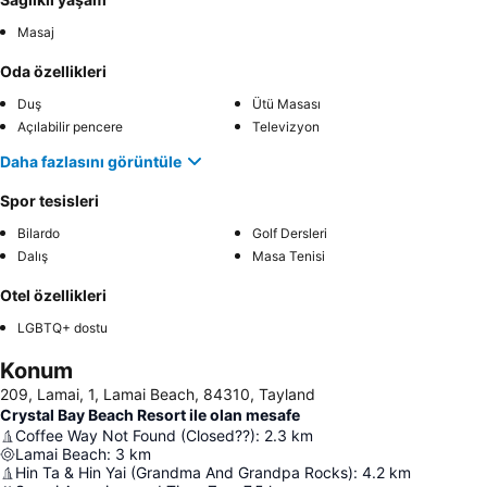
Masaj
Oda özellikleri
Duş
Ütü Masası
Açılabilir pencere
Televizyon
Daha fazlasını görüntüle
Spor tesisleri
Bilardo
Golf Dersleri
Dalış
Masa Tenisi
Otel özellikleri
LGBTQ+ dostu
Konum
209, Lamai, 1, Lamai Beach, 84310, Tayland
Crystal Bay Beach Resort ile olan mesafe
Coffee Way Not Found (Closed??)
:
2.3
km
Lamai Beach
:
3
km
Hin Ta & Hin Yai (Grandma And Grandpa Rocks)
:
4.2
km