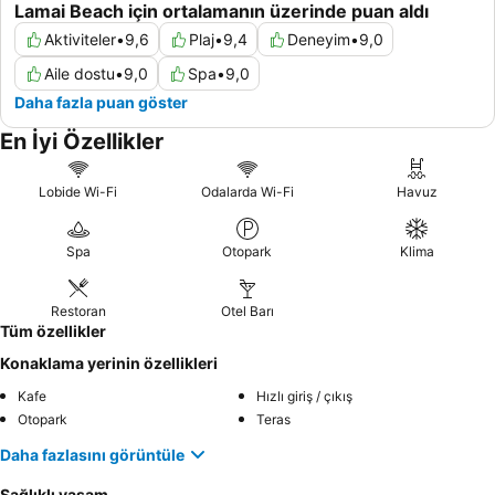
Lamai Beach için ortalamanın üzerinde puan aldı
Aktiviteler
•
9,6
Plaj
•
9,4
Deneyim
•
9,0
Aile dostu
•
9,0
Spa
•
9,0
Daha fazla puan göster
En İyi Özellikler
Lobide Wi-Fi
Odalarda Wi-Fi
Havuz
Spa
Otopark
Klima
Restoran
Otel Barı
Tüm özellikler
Konaklama yerinin özellikleri
Kafe
Hızlı giriş / çıkış
Otopark
Teras
Daha fazlasını görüntüle
Sağlıklı yaşam