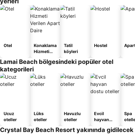
yerleri
Otel
Konaklama
Tatil
Hostel
Apart
Hizmeti
köyleri
Verilen
Lamai Beach bölgesindeki popüler otel
Apart
kategorileri
Daire
Ucuz
Lüks
Havuzlu
Evcil
Spa
oteller
oteller
oteller
hayvan
otelle
dostu
Crystal Bay Beach Resort yakınında gidilecek
oteller