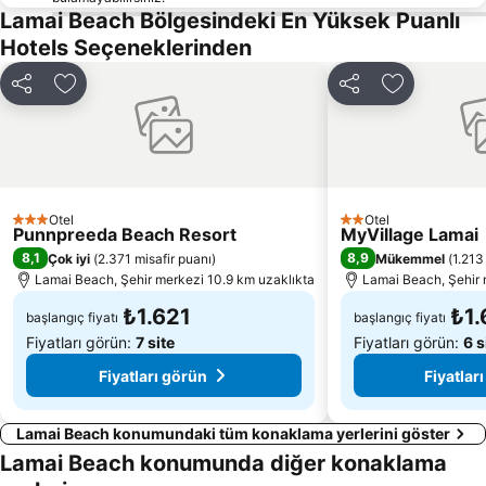
Lamai Beach Bölgesindeki En Yüksek Puanlı
Hotels Seçeneklerinden
Paylaş
Favorilerime ekle
Paylaş
Favorilerim
Otel
Otel
3 Yıldız
2 Yıldız
Punnpreeda Beach Resort
MyVillage Lamai
8,1
8,9
Çok iyi
(
2.371 misafir puanı
)
Mükemmel
(
1.213
Lamai Beach, Şehir merkezi 10.9 km uzaklıkta
Lamai Beach, Şehir 
₺1.621
₺1.
başlangıç fiyatı
başlangıç fiyatı
Fiyatları görün:
7 site
Fiyatları görün:
6 s
Fiyatları görün
Fiyatlar
Lamai Beach konumundaki tüm konaklama yerlerini göster
Lamai Beach konumunda diğer konaklama