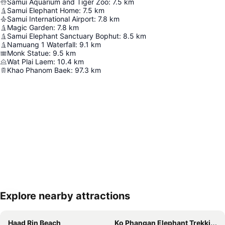
Samui Aquarium and Tiger Zoo
:
7.5
km
Samui Elephant Home
:
7.5
km
Samui International Airport
:
7.8
km
Magic Garden
:
7.8
km
Samui Elephant Sanctuary Bophut
:
8.5
km
Namuang 1 Waterfall
:
9.1
km
Monk Statue
:
9.5
km
Wat Plai Laem
:
10.4
km
Khao Phanom Baek
:
97.3
km
Explore nearby attractions
Haritayı genişlet
Haad Rin Beach
Ko Phangan Elephant Trekking