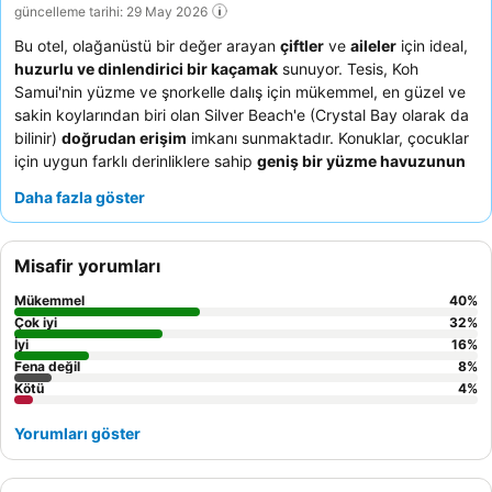
güncelleme tarihi: 29 May 2026
Bu otel, olağanüstü bir değer arayan
çiftler
ve
aileler
için ideal,
huzurlu ve dinlendirici bir kaçamak
sunuyor. Tesis, Koh
Samui'nin yüzme ve şnorkelle dalış için mükemmel, en güzel ve
sakin koylarından biri olan Silver Beach'e (Crystal Bay olarak da
bilinir)
doğrudan erişim
imkanı sunmaktadır. Konuklar, çocuklar
için uygun farklı derinliklere sahip
geniş bir yüzme havuzunun
yanı sıra, tesis bünyesindeki masajlar ve plajdaki canlı ateş
Daha fazla göster
gösterisi gibi olanakların keyfini çıkarabilirler. Konuklar,
cana
yakın ve yardımsever personeli
ve tesis bünyesindeki
restoranda sunulan
çeşitli ve lezzetli Tayland mutfağını
, cömert
Misafir yorumları
kahvaltı porsiyonlarıyla sürekli olarak övmektedir. Gerçekten
sakin bir deneyim için,
deniz manzaralı
ve özel balkonlu bir oda
Mükemmel
40
%
rezervasyonu yapmayı düşünebilirsiniz.
Çok iyi
32
%
İyi
16
%
Fena değil
8
%
Kötü
4
%
Yorumları göster