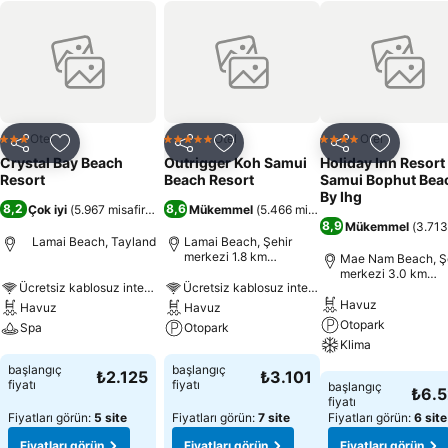
Otel
Otel
Otel
3 Yıldız
5 Yıldız
4 Yıldız
Paylaş
Favorilerime ekle
Paylaş
Favorilerime ekle
Paylaş
Favoriler
Crystal Bay Beach
Outrigger Koh Samui
Holiday Inn Resort
Resort
Beach Resort
Samui Bophut Bea
By Ihg
8,2
8,6
Çok iyi
(
5.967 misafir puanı
)
Mükemmel
(
5.466 misafir puanı
)
8,9
Mükemmel
(
3.713
Lamai Beach, Tayland
Lamai Beach, Şehir
merkezi 1.8 km
Mae Nam Beach, Ş
uzaklıkta
merkezi 3.0 km
Ücretsiz kablosuz internet
Ücretsiz kablosuz internet
uzaklıkta
Havuz
Havuz
Havuz
Otopark
Spa
Otopark
Klima
Fiyatları görün
Fiyatları görün
başlangıç
başlangıç
₺2.125
₺3.101
Fiyatları görün
fiyatı
fiyatı
başlangıç
₺6.
fiyatı
Fiyatları görün:
5 site
Fiyatları görün:
7 site
Fiyatları görün:
6 site
Fiyatları görün
Fiyatları görün
Fiyatları görün