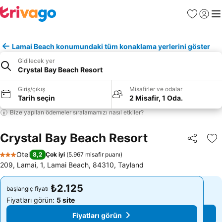
Favoriler
Giriş y
Me
Lamai Beach konumundaki tüm konaklama yerlerini göster
Gidilecek yer
Crystal Bay Beach Resort
Giriş/çıkış
Misafirler ve odalar
Tarih seçin
2 Misafir, 1 Oda.
Bize yapılan ödemeler sıralamamızı nasıl etkiler?
Crystal Bay Beach Resort
Paylaş
Fa
Otel
8,2
Çok iyi
(
5.967 misafir puanı
)
3 Yıldız
209, Lamai, 1, Lamai Beach, 84310, Tayland
₺2.125
₺2.125
başlangıç fiyatı
başlangıç fiyatı
Fiyatları görün:
5 site
Fiyatları görün:
5 site
Fiyatları görün
Fiyatları görün