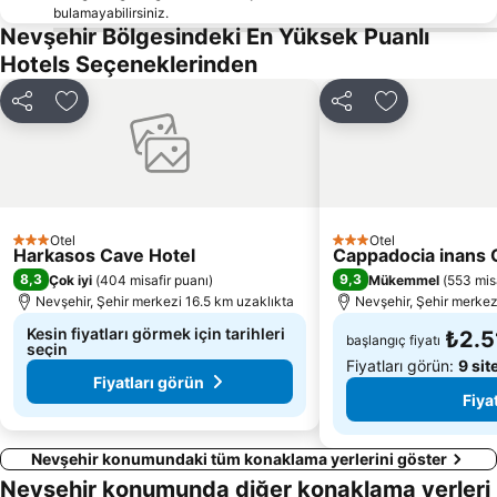
bulamayabilirsiniz.
Nevşehir Bölgesindeki En Yüksek Puanlı
Hotels Seçeneklerinden
Paylaş
Favorilerime ekle
Paylaş
Favorilerime 
Otel
Otel
3 Yıldız
3 Yıldız
Harkasos Cave Hotel
Cappadocia inans 
8,3
9,3
Çok iyi
(
404 misafir puanı
)
Mükemmel
(
553 mis
Nevşehir, Şehir merkezi 16.5 km uzaklıkta
Nevşehir, Şehir merkez
Kesin fiyatları görmek için tarihleri
₺2.5
başlangıç fiyatı
seçin
Fiyatları görün:
9 sit
Fiyatları görün
Fiya
Nevşehir konumundaki tüm konaklama yerlerini göster
Nevşehir konumunda diğer konaklama yerleri