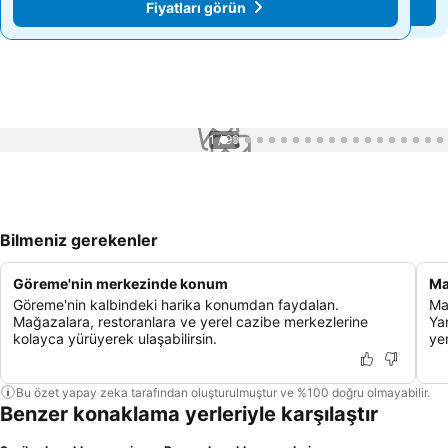
Fiyatları görün
Fiyatları görün
1 / 99
Bilmeniz gerekenler
Göreme'nin merkezinde konum
Ma
Göreme'nin kalbindeki harika konumdan faydalan.
Ma
Mağazalara, restoranlara ve yerel cazibe merkezlerine
Ya
kolayca yürüyerek ulaşabilirsin.
ye
Bu özet yapay zeka tarafından oluşturulmuştur ve %100 doğru olmayabilir.
Benzer konaklama yerleriyle karşılaştır