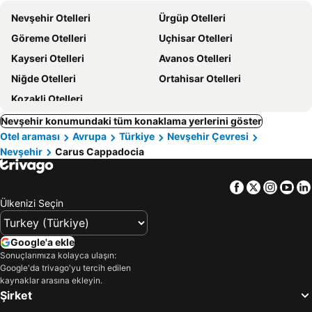
Nevşehir Otelleri
Ürgüp Otelleri
Göreme Otelleri
Uçhisar Otelleri
Kayseri Otelleri
Avanos Otelleri
Niğde Otelleri
Ortahisar Otelleri
Kozakli Otelleri
Nevşehir konumundaki tüm konaklama yerlerini göster
Otel araması
Avrupa
Türkiye
Nevşehir Çevresi
Nevşehir
Carus Cappadocia
Facebook
Twitter
Insta
Yo
Ülkenizi Seçin
Google'a ekle
Sonuçlarımıza kolayca ulaşın:
Google'da trivago'yu tercih edilen
kaynaklar arasına ekleyin.
Şirket