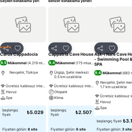
Seçilen konaklama yeri
Benzer konaklama yerleri
Otel
Otel
Otel
4 Yıldız
Paylaş
Favorilerime ekle
Paylaş
Favorilerime ekle
Paylaş
Favoriler
Carus Cappadocia
Cappatria Cave House
Aşk-ı Nare Cave Ho
- Swimming Pool 
9,5
9,4
Mükemmel
(
4.219 misafir puanı
Mükemmel
)
(
175 misafir puanı
)
SPA
Nevşehir, Türkiye
Ürgüp, Şehir merkezi
9,4
Mükemmel
(
683 m
0.5 km uzaklıkta
Nevşehir, Şehir me
Ücretsiz kablosuz internet
Ücretsiz kablosuz internet
1.7 km uzaklıkta
Havuz
Otopark
Spa
Klima
Havuz
Spa
Fiyatları görün
Fiyatları görün
başlangıç
başlangıç
₺5.029
₺2.507
fiyatı
fiyatı
Fiyatları görün
₺3.
başlangıç fiyatı
Fiyatları görün:
8 site
Fiyatları görün:
6 site
Fiyatları görün:
3 site