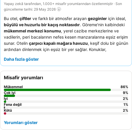
Yapay zekâ tarafından, 1.000+ misafir yorumlarından özetlenmiştir · Son
güncelleme tarihi: 29 May 2026
Bu otel,
çiftler
ve farklı bir atmosfer arayan
gezginler
için ideal,
büyülü ve huzurlu bir kaçış noktasıdır
. Göreme'nin kalbindeki
mükemmel merkezi konumu
, yerel cazibe merkezlerine ve
vadilerin, peri bacalarının nefes kesen manzaralarına eşsiz erişim
sunar. Otelin
çarpıcı kapalı mağara havuzu
, keşif dolu bir günün
ardından dinlenmek için eşsiz bir yer sağlar. Konuklar,
olağanüstü personel ve hizmeti
ile Türk lezzetleri ve sipariş
Daha fazla göster
üzerine hazırlanan yumurtalar içeren zengin, lezzetli
kahvaltı
büfesini
sürekli olarak övmektedir. Küçük bir tavsiye olarak,
sıcak hava balonlarının en iyi manzarasını görmek için yüksek
Misafir yorumları
katlarda bir oda ayırtmayı düşünebilirsiniz.
Mükemmel
86
%
Çok iyi
9
%
İyi
2
%
Fena değil
1
%
Kötü
2
%
Yorumları göster