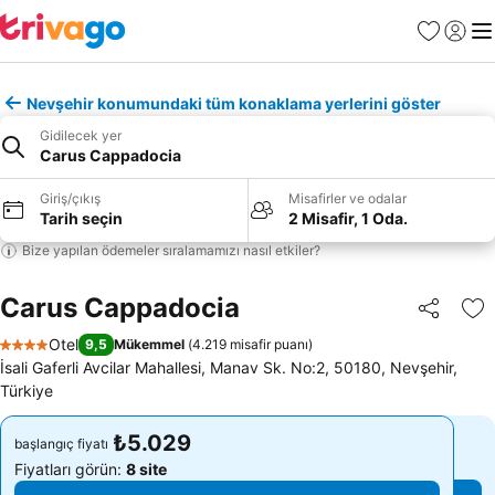
Favoriler
Giriş y
Me
Nevşehir konumundaki tüm konaklama yerlerini göster
Gidilecek yer
Carus Cappadocia
Giriş/çıkış
Misafirler ve odalar
Tarih seçin
2 Misafir, 1 Oda.
Bize yapılan ödemeler sıralamamızı nasıl etkiler?
Carus Cappadocia
Paylaş
Fa
Otel
9,5
Mükemmel
(
4.219 misafir puanı
)
4 Yıldız
İsali Gaferli Avcilar Mahallesi, Manav Sk. No:2, 50180, Nevşehir,
Türkiye
₺5.029
₺5.029
başlangıç fiyatı
başlangıç fiyatı
Fiyatları görün:
8 site
Fiyatları görün:
8 site