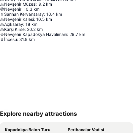
Nevşehir Müzesi
:
9.2
km
Nevşehir
:
10.3
km
Sarıhan Kervansaray
:
10.4
km
Nevşehir Kalesi
:
10.5
km
Açıksaray
:
18
km
Karşı Kilise
:
20.2
km
Nevşehir Kapadokya Havalimanı
:
29.7
km
İncesu
:
31.9
km
Explore nearby attractions
Haritayı genişlet
Kapadokya Balon Turu
Peribacalar Vadisi