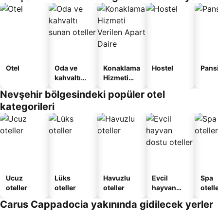
Otel
Oda ve
Konaklama
Hostel
Pans
kahvaltı
Hizmeti
sunan
Verilen
Nevşehir bölgesindeki popüler otel
oteller
Apart
kategorileri
Daire
Ucuz
Lüks
Havuzlu
Evcil
Spa
oteller
oteller
oteller
hayvan
otelle
dostu
Carus Cappadocia yakınında gidilecek yerler
oteller