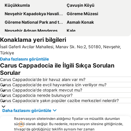
Küçükkumla
Çavuşin Köyü
Nevşehir Kapadokya Havalimanı
Göreme Müzesi
Göreme National Park and the Rock Sites of Cappadocia
Asmalı Konak
Nevşehir Adnan Menderes Otobüs Terminali
Kale
Konaklama yeri bilgileri
Caller History Urgup
Zelve Ören Yeri
İsali Gaferli Avcilar Mahallesi, Manav Sk. No:2, 50180, Nevşehir,
Nevşehir Gazi Stadyumu
Özkonak Yeralti Sehri
Türkiye
Saruhan Caravansaray
Derinkuyu
Daha fazlasını görüntüle
Carus Cappadocia ile İlgili Sıkça Sorulan
Soganli
Yeşilhisar Tren Garı
Sorular
Carus Cappadocia'de bir havuz alanı var mı?
Carus Cappadocia'de evcil hayvanlara izin veriliyor mu?
Carus Cappadocia'de otopark mevcut mu?
Carus Cappadocia nerede bulunuyor?
Carus Cappadocia'e yakın popüler cazibe merkezleri nelerdir?
Daha fazlasını görüntüle
Rezervasyon sitelerinden aldığımız fiyatlar ve müsaitlik durumları
sürekli olarak değişir. Bu nedenle, rezervasyon sitesine gittiğinizde,
trivago'da gördüğünüz teklifin aynısını her zaman