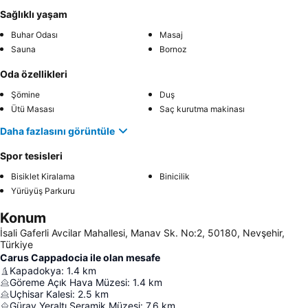
Sağlıklı yaşam
Buhar Odası
Masaj
Sauna
Bornoz
Oda özellikleri
Şömine
Duş
Ütü Masası
Saç kurutma makinası
Daha fazlasını görüntüle
Spor tesisleri
Bisiklet Kiralama
Binicilik
Yürüyüş Parkuru
Konum
İsali Gaferli Avcilar Mahallesi, Manav Sk. No:2, 50180, Nevşehir,
Türkiye
Carus Cappadocia ile olan mesafe
Kapadokya
:
1.4
km
Göreme Açık Hava Müzesi
:
1.4
km
Uçhisar Kalesi
:
2.5
km
Güray Yeraltı Seramik Müzesi
:
7.6
km