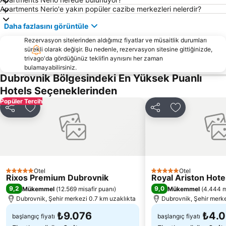
Apartments Nerio'e yakın popüler cazibe merkezleri nelerdir?
Daha fazlasını görüntüle
Rezervasyon sitelerinden aldığımız fiyatlar ve müsaitlik durumları
sürekli olarak değişir. Bu nedenle, rezervasyon sitesine gittiğinizde,
trivago'da gördüğünüz teklifin aynısını her zaman
bulamayabilirsiniz.
Dubrovnik Bölgesindeki En Yüksek Puanlı
Hotels Seçeneklerinden
Popüler Tercih
Paylaş
Favorilerime ekle
Paylaş
Favorilerime 
Otel
Otel
5 Yıldız
5 Yıldız
Rixos Premium Dubrovnik
Royal Ariston Hote
9,2
9,0
Mükemmel
(
12.569 misafir puanı
)
Mükemmel
(
4.444 m
Dubrovnik, Şehir merkezi 0.7 km uzaklıkta
Dubrovnik, Şehir merke
₺9.076
₺4.0
başlangıç fiyatı
başlangıç fiyatı