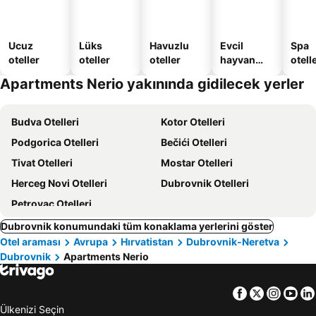
Ucuz
Lüks
Havuzlu
Evcil
Spa
oteller
oteller
oteller
hayvan
otelle
dostu
Apartments Nerio yakınında gidilecek yerler
oteller
Budva Otelleri
Kotor Otelleri
Podgorica Otelleri
Bečići Otelleri
Tivat Otelleri
Mostar Otelleri
Herceg Novi Otelleri
Dubrovnik Otelleri
Petrovac Otelleri
Dubrovnik konumundaki tüm konaklama yerlerini göster
Otel araması
Avrupa
Hırvatistan
Dubrovnik-Neretva
Dubrovnik
Apartments Nerio
Facebook
Twitter
Insta
Yo
Ülkenizi Seçin