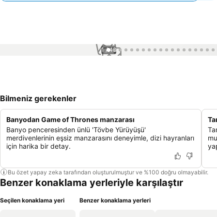
1 / 48
Bilmeniz gerekenler
Banyodan Game of Thrones manzarası
Ta
Banyo penceresinden ünlü 'Tövbe Yürüyüşü'
Ta
merdivenlerinin eşsiz manzarasını deneyimle, dizi hayranları
mut
için harika bir detay.
ya
Bu özet yapay zeka tarafından oluşturulmuştur ve %100 doğru olmayabilir.
Benzer konaklama yerleriyle karşılaştır
Seçilen konaklama yeri
Benzer konaklama yerleri