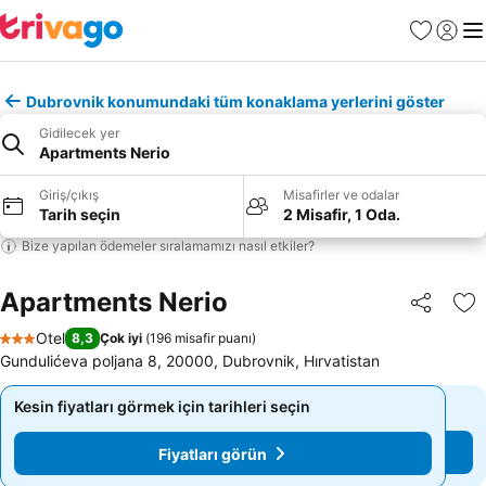
Favoriler
Giriş y
Me
Dubrovnik konumundaki tüm konaklama yerlerini göster
Gidilecek yer
Apartments Nerio
Giriş/çıkış
Misafirler ve odalar
Tarih seçin
2 Misafir, 1 Oda.
Bize yapılan ödemeler sıralamamızı nasıl etkiler?
Apartments Nerio
Paylaş
Fa
Otel
8,3
Çok iyi
(
196 misafir puanı
)
3 Yıldız
Gundulićeva poljana 8, 20000, Dubrovnik, Hırvatistan
Kesin fiyatları görmek için tarihleri seçin
Kesin fiyatları görmek için tarihleri seçin
Fiyatları görün
Fiyatları görün