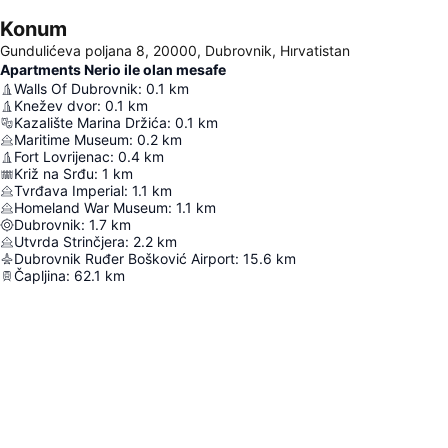
Konum
Gundulićeva poljana 8, 20000, Dubrovnik, Hırvatistan
Apartments Nerio ile olan mesafe
Walls Of Dubrovnik
:
0.1
km
Knežev dvor
:
0.1
km
Kazalište Marina Držića
:
0.1
km
Maritime Museum
:
0.2
km
Fort Lovrijenac
:
0.4
km
Križ na Srđu
:
1
km
Tvrđava Imperial
:
1.1
km
Homeland War Museum
:
1.1
km
Dubrovnik
:
1.7
km
Utvrda Strinčjera
:
2.2
km
Dubrovnik Ruđer Bošković Airport
:
15.6
km
Čapljina
:
62.1
km