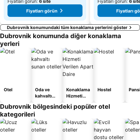
Fiyatları görün:
6 site
Fiyatları görün:
6 sit
Fiyatları görün
Fiyatları g
Dubrovnik konumundaki tüm konaklama yerlerini göster
Dubrovnik konumunda diğer konaklama
yerleri
Otel
Oda ve
Konaklama
Hostel
Pans
kahvaltı
Hizmeti
sunan
Verilen
Dubrovnik bölgesindeki popüler otel
oteller
Apart
kategorileri
Daire