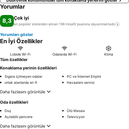
Dubrovnik konumundaki tüm konaklama yerlerini göster
Yorumlar
Çok iyi
8,3
en popüler sitelerden alınan 196 misafir puanına
dayanmaktadır
Yorumları göster
En İyi Özellikler
Lobide Wi-Fi
Odalarda Wi-Fi
Klima
Tüm özellikler
Konaklama yerinin özellikleri
Sigara içilmeyen odalar
PC ve İnternet Erişimi
ortak alanlarda wi-fi
Havaalanı servisi
Daha fazlasını görüntüle
Oda özellikleri
Duş
Ütü Masası
Açılabilir pencere
Televizyon
Daha fazlasını görüntüle