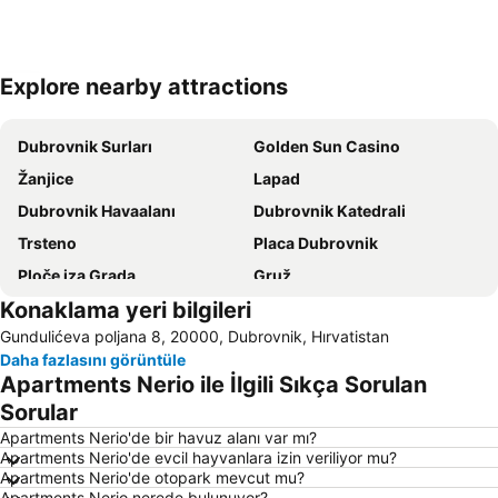
Explore nearby attractions
Haritayı genişlet
Dubrovnik Surları
Golden Sun Casino
Žanjice
Lapad
Dubrovnik Havaalanı
Dubrovnik Katedrali
Trsteno
Placa Dubrovnik
Ploče iza Grada
Gruž
Konaklama yeri bilgileri
Komolac
Čajkovica
Gundulićeva poljana 8, 20000, Dubrovnik, Hırvatistan
Plaža Kupari
Blatna plaža
Daha fazlasını görüntüle
Corovica
Petrovacka Obala
Apartments Nerio ile İlgili Sıkça Sorulan
Dominikanski samostan
Pile - Kono
Sorular
Lapad Stadyumu
Zaton
Apartments Nerio'de bir havuz alanı var mı?
Apartments Nerio'de evcil hayvanlara izin veriliyor mu?
Praznik Mimoze
Apartments Nerio'de otopark mevcut mu?
Apartments Nerio nerede bulunuyor?