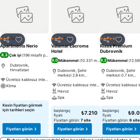
Otel
Otel
Otel
3 Yıldız
4 Yıldız
5 Yıldız
Paylaş
Favorilerime ekle
Paylaş
Favorilerime ekle
Paylaş
Favoriler
Apartments Nerio
Valamar Lacroma
Rixos Premium
Hotel
Dubrovnik
8,3
Çok iyi
(
196 misafir puanı
)
9,0
9,2
Mükemmel
(
10.331 misafir puanı
Mükemmel
)
(
12.56
Dubrovnik,
Hırvatistan
Dubrovnik, Şehir
Dubrovnik, Şehir
merkezi 2.8 km
merkezi 0.7 km
Ücretsiz kablosuz internet
uzaklıkta
uzaklıkta
Ücretsiz kablosuz internet
Klima
Havuz
Havuz
Fiyatları görün
Spa
Spa
Kesin fiyatları görmek
Fiyatları görün
Fiyatları görün
için tarihleri seçin
başlangıç
başlangıç
₺7.210
₺9.
fiyatı
fiyatı
Fiyatları görün:
7 site
Fiyatları görün:
6 site
Fiyatları görün
Fiyatları görün
Fiyatları görün