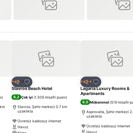
Favorilerime ekle
Favorilerime ekle
Otel
Otel
3 Yıldız
4 Yıldız
Paylaş
Paylaş
Stavros Beach Hotel
Lagaria Luxury Rooms &
Apartments
8,2
nı
)
Çok iyi
(
1.309 misafir puanı
)
9,0
Mükemmel
(
519 misafir p
 km
Stavros, Şehir merkezi 0.7 km
uzaklıkta
Asprovalta, Şehir merkezi 2
uzaklıkta
Ücretsiz kablosuz internet
Ücretsiz kablosuz internet
Havuz
Havuz
Klima