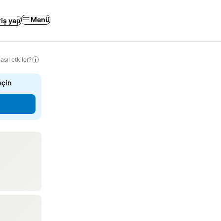
Menü
riş yap
sıl etkiler?
eçin