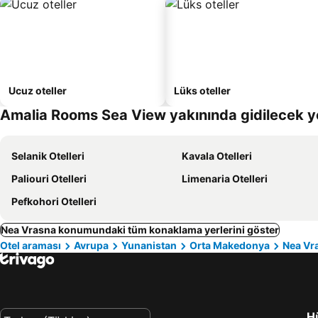
Ucuz oteller
Lüks oteller
Amalia Rooms Sea View yakınında gidilecek y
Selanik Otelleri
Kavala Otelleri
Paliouri Otelleri
Limenaria Otelleri
Pefkohori Otelleri
Nea Vrasna konumundaki tüm konaklama yerlerini göster
Otel araması
Avrupa
Yunanistan
Orta Makedonya
Nea Vr
Hü