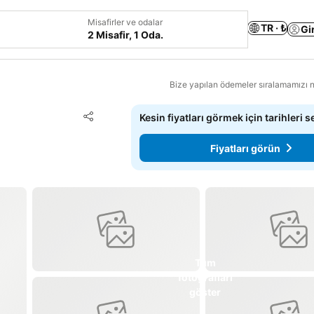
Misafirler ve odalar
TR · ₺
Gi
2 Misafir, 1 Oda.
Bize yapılan ödemeler sıralamamızı na
Favorilerime ekle
Kesin fiyatları görmek için tarihleri s
Paylaş
Fiyatları görün