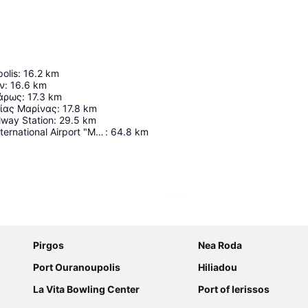
olis
:
16.2
km
ν
:
16.6
km
άρως
:
17.3
km
γίας Μαρίνας
:
17.8
km
lway Station
:
29.5
km
Thessaloniki International Airport "Macedonia"
:
64.8
km
Haritayı genişlet
Pirgos
Nea Roda
Port Ouranoupolis
Hiliadou
La Vita Bowling Center
Port of Ierissos