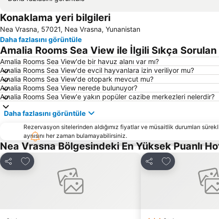
Konaklama yeri bilgileri
Nea Vrasna, 57021, Nea Vrasna, Yunanistan
Daha fazlasını görüntüle
Amalia Rooms Sea View ile İlgili Sıkça Sorulan
Amalia Rooms Sea View'de bir havuz alanı var mı?
Amalia Rooms Sea View'de evcil hayvanlara izin veriliyor mu?
Amalia Rooms Sea View'de otopark mevcut mu?
Amalia Rooms Sea View nerede bulunuyor?
Amalia Rooms Sea View'e yakın popüler cazibe merkezleri nelerdir?
Daha fazlasını görüntüle
Rezervasyon sitelerinden aldığımız fiyatlar ve müsaitlik durumları sürekli
aynısını her zaman bulamayabilirsiniz.
Nea Vrasna Bölgesindeki En Yüksek Puanlı Ho
Favorilerime ekle
Favorilerime ek
Paylaş
Paylaş