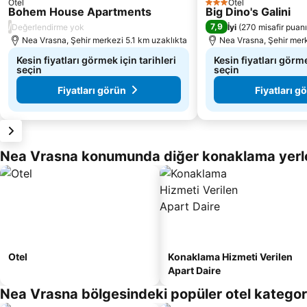
Otel
Otel
3 Yıldız
Bohem House Apartments
Big Dino's Galini
/
7,9
Değerlendirme yok
İyi
(
270 misafir puanı
Nea Vrasna, Şehir merkezi 5.1 km uzaklıkta
Nea Vrasna, Şehir merk
Kesin fiyatları görmek için tarihleri
Kesin fiyatları görme
seçin
seçin
Fiyatları görün
Fiyatları g
Nea Vrasna konumunda diğer konaklama yerle
Otel
Konaklama Hizmeti Verilen
Apart Daire
Nea Vrasna bölgesindeki popüler otel kategori