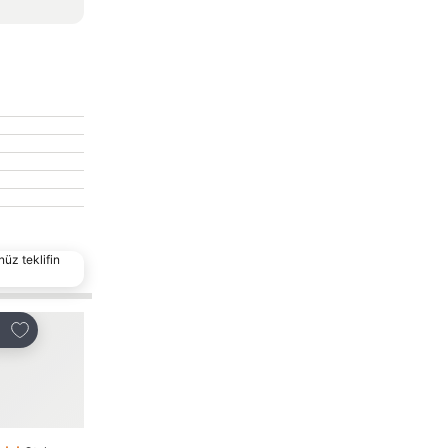
nüz teklifin
Favorilerime ekle
Favorilerime ekle
laş
Paylaş