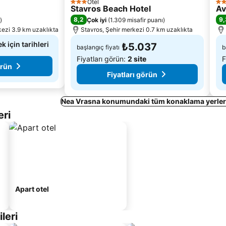
Otel
3 Yıldız
4 Y
Stavros Beach Hotel
Av
8,2
9,
)
Çok iyi
(
1.309 misafir puanı
)
ezi 3.9 km uzaklıkta
Stavros, Şehir merkezi 0.7 km uzaklıkta
k için tarihleri
₺5.037
başlangıç fiyatı
b
Fiyatları görün:
2 site
F
örün
Fiyatları görün
Nea Vrasna konumundaki tüm konaklama yerleri
ri
Apart otel
leri