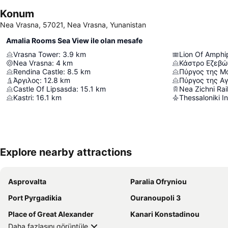
Konum
Nea Vrasna, 57021, Nea Vrasna, Yunanistan
Amalia Rooms Sea View ile olan mesafe
Vrasna Tower
:
3.9
km
Lion Of Amphip
Nea Vrasna
:
4
km
Κάστρο Εζεβώ
Rendina Castle
:
8.5
km
Πύργος της Μ
Άργιλος
:
12.8
km
Πύργος της Α
Castle Of Lipsasda
:
15.1
km
Nea Zichni Rai
Kastri
:
16.1
km
Explore nearby attractions
Asprovalta
Paralia Ofryniou
Port Pyrgadikia
Ouranoupoli 3
Place of Great Alexander
Kanari Konstadinou
Daha fazlasını görüntüle