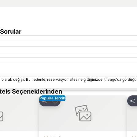
 Sorular
 olarak değişir. Bu nedenle, rezervasyon sitesine gittiğinizde, trivago'da gördüğü
tels Seçeneklerinden
Popüler Tercih
le
Favorilerime ekle
Paylaş
Pay