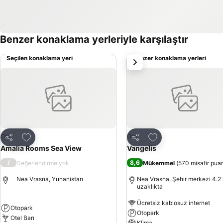
Benzer konaklama yerleriyle karşılaştır
Seçilen konaklama yeri
Benzer konaklama yerleri
sonraki
Favorilerime ekle
Favorilerime ekle
Otel
Otel
Paylaş
Paylaş
Amalia Rooms Sea View
Vangelis
/
8,6
Değerlendirme yok
Mükemmel
(
570 misafir pua
Nea Vrasna, Yunanistan
Nea Vrasna, Şehir merkezi 4.2
uzaklıkta
Ücretsiz kablosuz internet
Otopark
Otopark
Otel Barı
Klima