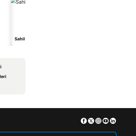
Sahil otelleri
Otoparklı oteller
i
eri
Facebook
Twitter
Instagram
Youtube
Linkedin