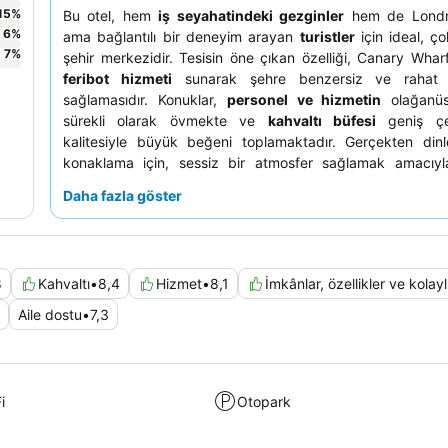
15
%
Bu otel, hem
iş seyahatindeki gezginler
hem de Londra
6
%
ama bağlantılı bir deneyim arayan
turistler
için ideal, ço
7
%
şehir merkezidir. Tesisin öne çıkan özelliği, Canary Wharf
feribot hizmeti
sunarak şehre benzersiz ve rahat b
sağlamasıdır. Konuklar,
personel ve hizmetin
olağanüs
sürekli olarak övmekte ve
kahvaltı büfesi
geniş çeşi
kalitesiyle büyük beğeni toplamaktadır. Gerçekten dinle
konaklama için, sessiz bir atmosfer sağlamak amacıy
bakan bir oda talep etmeyi düşünebilirsiniz.
Daha fazla göster
8
Kahvaltı
•
8,4
Hizmet
•
8,1
İmkânlar, özellikler ve kolayl
Aile dostu
•
7,3
i
Otopark