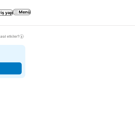
Menü
riş yap
sıl etkiler?