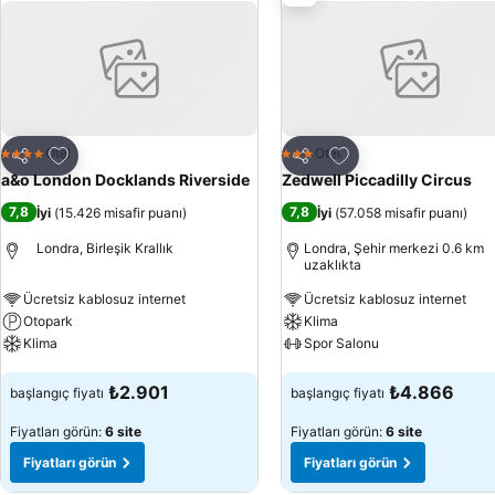
saç kurutma makinası bulunmaktadır.
Favorilerime ekle
Favorilerime ekle
Otel
Otel
4 Yıldız
3 Yıldız
Paylaş
Paylaş
a&o London Docklands Riverside
Zedwell Piccadilly Circus
7,8
7,8
İyi
(
15.426 misafir puanı
)
İyi
(
57.058 misafir puanı
)
Londra, Birleşik Krallık
Londra, Şehir merkezi 0.6 km
uzaklıkta
Ücretsiz kablosuz internet
Ücretsiz kablosuz internet
Otopark
Klima
Klima
Spor Salonu
Fiyatları görün
Fiyatları görün
₺2.901
₺4.866
başlangıç fiyatı
başlangıç fiyatı
Fiyatları görün:
6 site
Fiyatları görün:
6 site
Fiyatları görün
Fiyatları görün