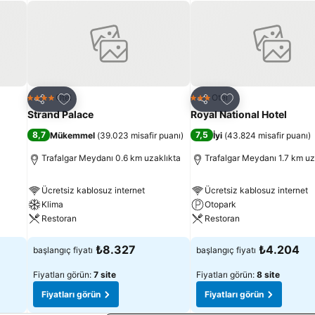
Favorilerime ekle
Favorilerime ekle
Otel
Otel
4 Yıldız
3 Yıldız
Paylaş
Paylaş
Strand Palace
Royal National Hotel
8,7
7,5
Mükemmel
(
39.023 misafir puanı
)
İyi
(
43.824 misafir puanı
)
Trafalgar Meydanı 0.6 km uzaklıkta
Trafalgar Meydanı 1.7 km uz
Ücretsiz kablosuz internet
Ücretsiz kablosuz internet
Klima
Otopark
Restoran
Restoran
Fiyatları görün
Fiyatları görün
₺8.327
₺4.204
başlangıç fiyatı
başlangıç fiyatı
Fiyatları görün:
7 site
Fiyatları görün:
8 site
Fiyatları görün
Fiyatları görün