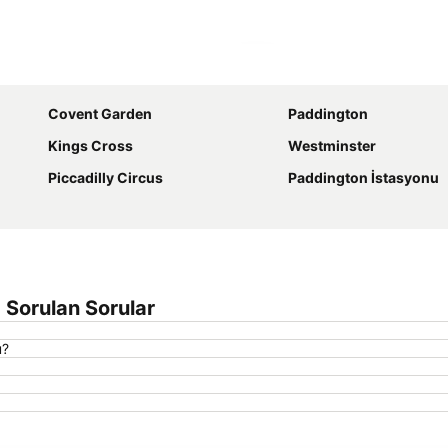
Haritayı genişlet
Covent Garden
Paddington
Kings Cross
Westminster
Piccadilly Circus
Paddington İstasyonu
a Sorulan Sorular
u?