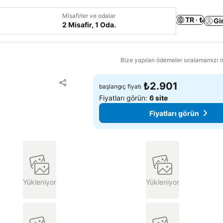
Misafirler ve odalar
TR · ₺
Gi
2 Misafir, 1 Oda.
Bize yapılan ödemeler sıralamamızı na
Favorilerime ekle
₺2.901
başlangıç fiyatı
Paylaş
Fiyatları görün:
6 site
Fiyatları görün
Yükleniyor
Yükleniyor