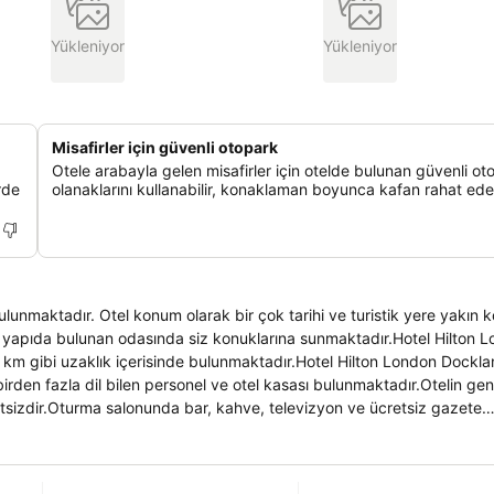
Yükleniyor
Yükleniyor
Misafirler için güvenli otopark
Otele arabayla gelen misafirler için otelde bulunan güvenli ot
rde
olanaklarını kullanabilir, konaklaman boyunca kafan rahat edeb
ulunmaktadır. Otel konum olarak bir çok tarihi ve turistik yere yakın
n yapıda bulunan odasında siz konuklarına sunmaktadır.Hotel Hilton 
8 km gibi uzaklık içerisinde bulunmaktadır.Hotel Hilton London Dockl
rden fazla dil bilen personel ve otel kasası bulunmaktadır.Otelin gen
etsizdir.Oturma salonunda bar, kahve, televizyon ve ücretsiz gazete
lanları ve odaları klimalıdır. Uyandırma hizmeti verilmektedir.Güzelli
r.Hotel Hilton London Docklands Riverside odalarında sunulan imkanla
sası, klima, uydu kanalları izlenebilen televizyon ile donatılmıştır.Ban