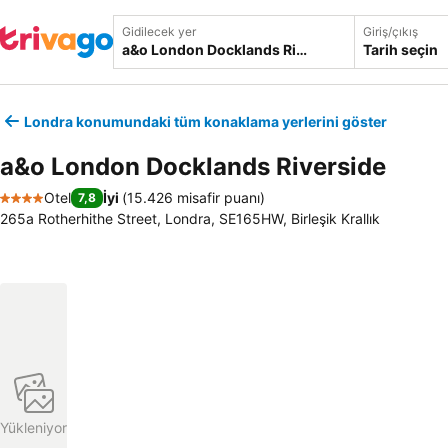
Gidilecek yer
Giriş/çıkış
Tarih seçin
Londra konumundaki tüm konaklama yerlerini göster
a&o London Docklands Riverside
Otel
İyi
(
15.426 misafir puanı
)
7,8
4 Yıldız
265a Rotherhithe Street, Londra, SE165HW, Birleşik Krallık
Yükleniyor