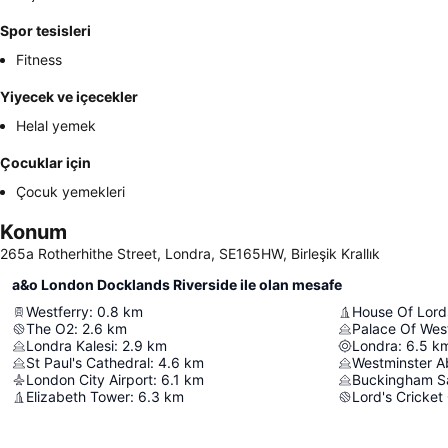
Spor tesisleri
Fitness
Yiyecek ve içecekler
Helal yemek
Çocuklar için
Çocuk yemekleri
Konum
265a Rotherhithe Street, Londra, SE165HW, Birleşik Krallık
a&o London Docklands Riverside ile olan mesafe
Westferry
:
0.8
km
House Of Lord
The O2
:
2.6
km
Palace Of Wes
Londra Kalesi
:
2.9
km
Londra
:
6.5
k
St Paul's Cathedral
:
4.6
km
Westminster 
London City Airport
:
6.1
km
Buckingham S
Elizabeth Tower
:
6.3
km
Lord's Cricket