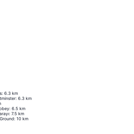
s
:
6.3
km
tminster
:
6.3
km
m
Abbey
:
6.5
km
arayı
:
7.5
km
 Ground
:
10
km