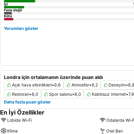
İyi
Fena değil
Kötü
Yorumları göster
Londra için ortalamanın üzerinde puan aldı
Açık hava etkinlikleri
•
9,6
Atmosfer
•
9,2
Deneyim
•
8,
Restoran
•
8,0
Spor salonu
•
8,0
Kablosuz internet
•
7,9
Daha fazla puan göster
En İyi Özellikler
Lobide Wi-Fi
Odalarda Wi-F
Klima
Otel Barı