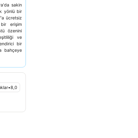
'da sakin
k yönlü bir
'a ücretsiz
ir erişim
tü özenini
tliliği ve
ndirici bir
la bahçeye
ıklar
•
8,0