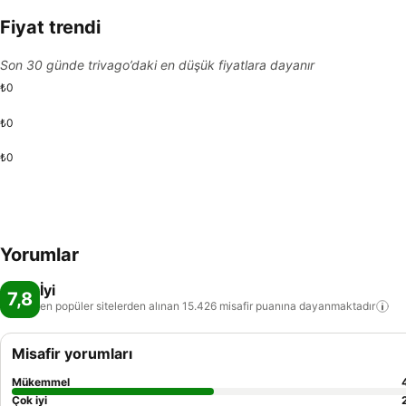
Fiyat trendi
Son 30 günde trivago’daki en düşük fiyatlara dayanır
₺0
₺0
₺0
Yorumlar
İyi
7,8
en popüler sitelerden alınan 15.426 misafir puanına
dayanmaktadır
Misafir yorumları
Mükemmel
Çok iyi