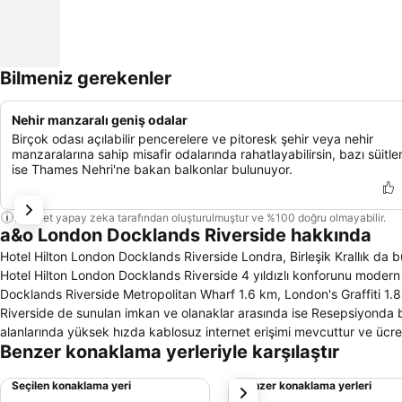
Bilmeniz gerekenler
Nehir manzaralı geniş odalar
Birçok odası açılabilir pencerelere ve pitoresk şehir veya nehir
manzaralarına sahip misafir odalarında rahatlayabilirsin, bazı süitle
ise Thames Nehri'ne bakan balkonlar bulunuyor.
Bu özet yapay zeka tarafından oluşturulmuştur ve %100 doğru olmayabilir.
a&o London Docklands Riverside hakkında
Hotel Hilton London Docklands Riverside Londra, Birleşik Krallık da b
Hotel Hilton London Docklands Riverside 4 yıldızlı konforunu moder
Docklands Riverside Metropolitan Wharf 1.6 km, London's Graffiti 1.
Riverside de sunulan imkan ve olanaklar arasında ise Resepsiyonda bi
alanlarında yüksek hızda kablosuz internet erişimi mevcuttur ve ücr
Benzer konaklama yerleriyle karşılaştır
bulunmaktadır. Otelde açık büfe kahvaltı imkanı vardır.Tesisin genel a
bulunmaktadır. Araç kiralama ve tur danışma hizmetleri verilmektedi
Seçilen konaklama yeri
Benzer konaklama yerleri
sonraki
hizmetler ise açılabilir pencereli odalarında, oturma grubu, çalışma ma