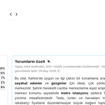
Yorumların özeti
Yapay zekâ tarafından, 200+ misafir yorumlarından özetlenmiştir · S
60
%
güncelleme tarihi: 29 May 2026
23
%
7
%
Bu otel, Kahire'de uygun ve ilgi çekici bir konaklama a
2
%
seyahat edenler
ve
gezginler
için ideal, çok yönlü
8
%
merkezidir. Şehrin hareketli cazibe merkezlerine eşsiz eriş
merkezi konumu sayesinde
metro istasyonu
sadece 5 
yürüme mesafesindedir. Tesis, turları ve havaalanı tra
rekabetçi fiyatlarla düzenlemesiyle büyük beğeni top