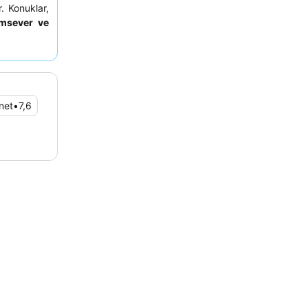
. Konuklar,
ımsever ve
onfor için,
an bir oda
net
•
7,6