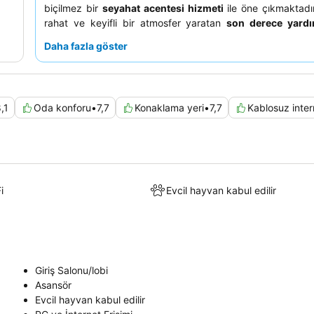
biçilmez bir
seyahat acentesi hizmeti
ile öne çıkmaktadır
rahat ve keyifli bir atmosfer yaratan
son derece yard
güler yüzlü personeli
sürekli olarak övmektedir. En iyi k
Daha fazla göster
sokak gürültüsünü en aza indirmek amacıyla bahçeye bak
talep etmeyi düşünebilirsiniz.
,1
Oda konforu
•
7,7
Konaklama yeri
•
7,7
Kablosuz inter
i
Evcil hayvan kabul edilir
Giriş Salonu/lobi
Asansör
Evcil hayvan kabul edilir