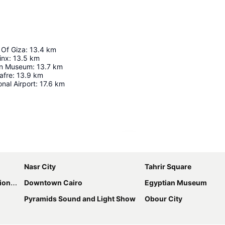
 Of Giza
:
13.4
km
inx
:
13.5
km
an Museum
:
13.7
km
afre
:
13.9
km
onal Airport
:
17.6
km
Haritayı genişlet
Nasr City
Tahrir Square
(CICC)
Downtown Cairo
Egyptian Museum
Pyramids Sound and Light Show
Obour City