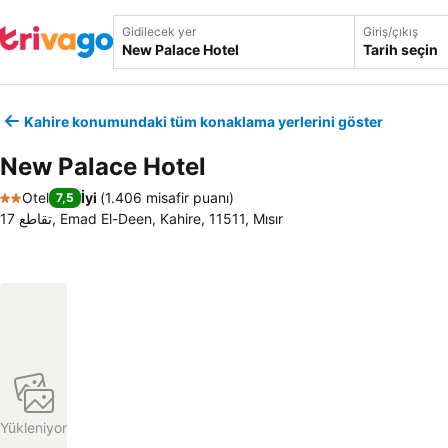
Gidilecek yer
Giriş/çıkış
Tarih seçin
Kahire konumundaki tüm konaklama yerlerini göster
New Palace Hotel
Otel
İyi
(
1.406 misafir puanı
)
7,5
2 Yıldız
17 تقاطع, Emad El-Deen, Kahire, 11511, Mısır
Yükleniyor