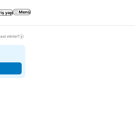
Menü
riş yap
sıl etkiler?