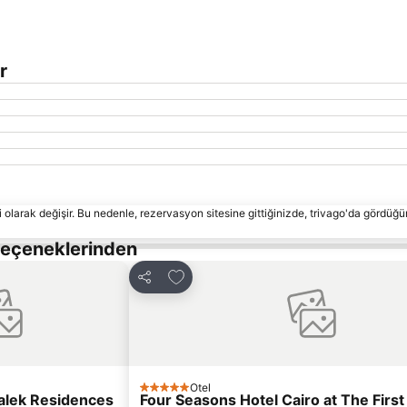
r
 olarak değişir. Bu nedenle, rezervasyon sitesine gittiğinizde, trivago'da gördüğü
Seçeneklerinden
ekle
Favorilerime ekle
Paylaş
Otel
5 Yıldız
alek Residences
Four Seasons Hotel Cairo at The Firs