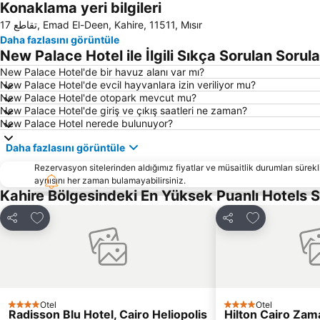
Konaklama yeri bilgileri
17 تقاطع, Emad El-Deen, Kahire, 11511, Mısır
Daha fazlasını görüntüle
New Palace Hotel ile İlgili Sıkça Sorulan Sorula
New Palace Hotel'de bir havuz alanı var mı?
New Palace Hotel'de evcil hayvanlara izin veriliyor mu?
New Palace Hotel'de otopark mevcut mu?
New Palace Hotel'de giriş ve çıkış saatleri ne zaman?
New Palace Hotel nerede bulunuyor?
Daha fazlasını görüntüle
Rezervasyon sitelerinden aldığımız fiyatlar ve müsaitlik durumları sürekli
aynısını her zaman bulamayabilirsiniz.
Kahire Bölgesindeki En Yüksek Puanlı Hotels 
Favorilerime ekle
Favorilerime 
Paylaş
Paylaş
Otel
Otel
4 Yıldız
4 Yıldız
Radisson Blu Hotel, Cairo Heliopolis
Hilton Cairo Zam