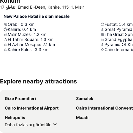
Konum
17 تقاطع, Emad El-Deen, Kahire, 11511, Mısır
New Palace Hotel ile olan mesafe
Orabi
:
0.3
km
Fustat
:
5.4
km
Kahire
:
0.4
km
Great Pyramid
Mısır Müzesi
:
1.2
km
The Great Sph
El Tahrir Square
:
1.3
km
Grand Egypti
El Azhar Mosque
:
2.1
km
Pyramid Of Kh
Kahire Kalesi
:
3.3
km
Cairo Internati
Explore nearby attractions
Gize Piramitleri
Zamalek
Cairo International Airport
Cairo International Convention & Exhibition centre 
Heliopolis
Maadi
Daha fazlasını görüntüle