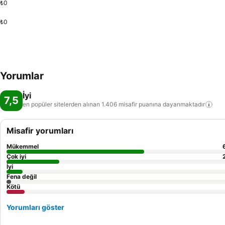
₺0
₺0
Yorumlar
İyi
7,5
en popüler sitelerden alınan 1.406 misafir puanına
dayanmaktadır
Misafir yorumları
Mükemmel
Çok iyi
İyi
Fena değil
Kötü
Yorumları göster