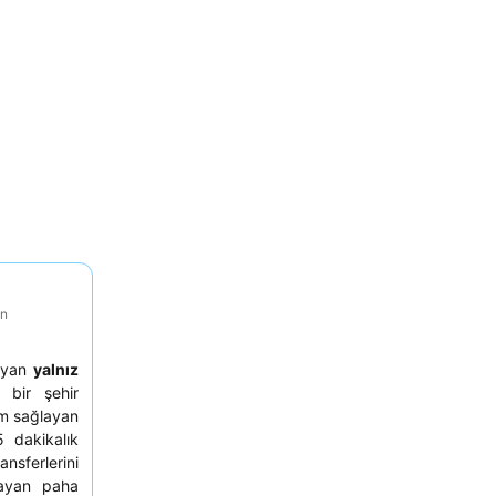
on
rayan
yalnız
 bir şehir
im sağlayan
dakikalık
nsferlerini
layan paha