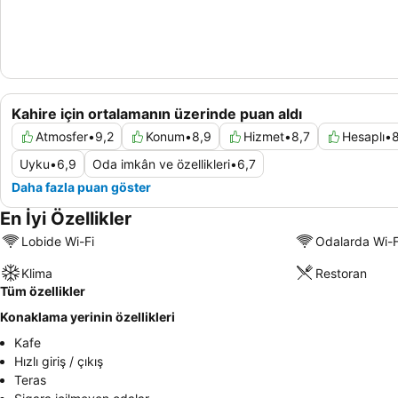
Kahire için ortalamanın üzerinde puan aldı
Atmosfer
•
9,2
Konum
•
8,9
Hizmet
•
8,7
Hesaplı
•
8
Uyku
•
6,9
Oda imkân ve özellikleri
•
6,7
Daha fazla puan göster
En İyi Özellikler
Lobide Wi-Fi
Odalarda Wi-F
Klima
Restoran
Tüm özellikler
Konaklama yerinin özellikleri
Kafe
Hızlı giriş / çıkış
Teras