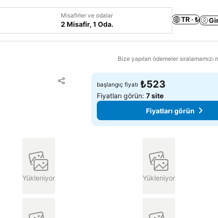
Misafirler ve odalar
TR · ₺
Gi
2 Misafir, 1 Oda.
Bize yapılan ödemeler sıralamamızı na
Favorilerime ekle
₺523
başlangıç fiyatı
Paylaş
Fiyatları görün:
7 site
Fiyatları görün
Yükleniyor
Yükleniyor