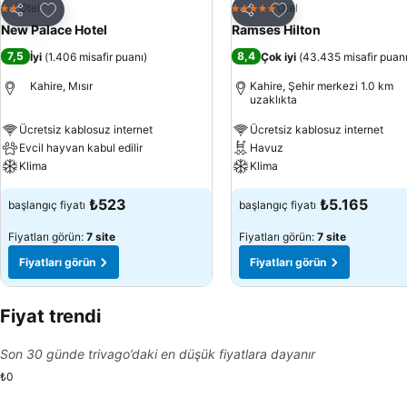
Favorilerime ekle
Favorilerime ekle
Otel
Otel
2 Yıldız
5 Yıldız
Paylaş
Paylaş
New Palace Hotel
Ramses Hilton
7,5
8,4
İyi
(
1.406 misafir puanı
)
Çok iyi
(
43.435 misafir puan
Kahire, Mısır
Kahire, Şehir merkezi 1.0 km
uzaklıkta
Ücretsiz kablosuz internet
Ücretsiz kablosuz internet
Evcil hayvan kabul edilir
Havuz
Klima
Klima
₺523
₺5.165
başlangıç fiyatı
başlangıç fiyatı
Fiyatları görün:
7 site
Fiyatları görün:
7 site
Fiyatları görün
Fiyatları görün
Fiyat trendi
Son 30 günde trivago’daki en düşük fiyatlara dayanır
₺0