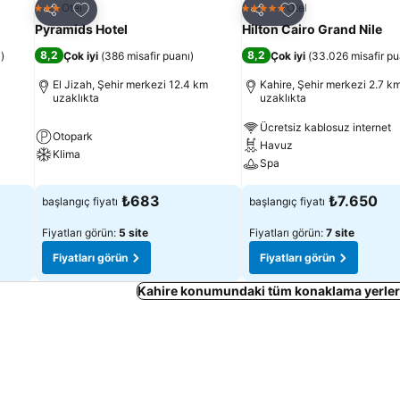
Favorilerime ekle
Favorilerime ekle
Otel
Otel
3 Yıldız
5 Yıldız
Paylaş
Paylaş
Pyramids Hotel
Hilton Cairo Grand Nile
8,2
8,2
ı
)
Çok iyi
(
386 misafir puanı
)
Çok iyi
(
33.026 misafir pu
El Jizah, Şehir merkezi 12.4 km
Kahire, Şehir merkezi 2.7 k
uzaklıkta
uzaklıkta
Ücretsiz kablosuz internet
Otopark
Havuz
Klima
Spa
₺683
₺7.650
başlangıç fiyatı
başlangıç fiyatı
Fiyatları görün:
5 site
Fiyatları görün:
7 site
Fiyatları görün
Fiyatları görün
Kahire konumundaki tüm konaklama yerleri