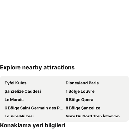
Explore nearby attractions
Haritayı genişlet
Eyfel Kulesi
Disneyland Paris
Şanzelize Caddesi
1 Bölge Louvre
Le Marais
9 Bölge Opera
6 Bölge Saint Germain des Pres
8 Bölge Şanzelize
Louvre Müzesi
Gare Du Nord Tren İstasyonu Paris
Konaklama yeri bilgileri
7 Bölge Invalides
Charles de Gaulle Havalimanı Paris