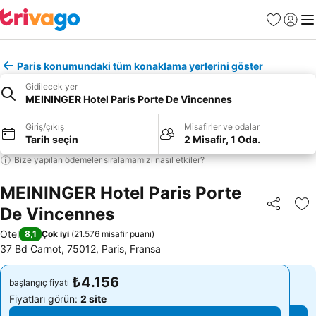
Favoriler
Giriş y
Me
Paris konumundaki tüm konaklama yerlerini göster
Gidilecek yer
MEININGER Hotel Paris Porte De Vincennes
Giriş/çıkış
Misafirler ve odalar
Tarih seçin
2 Misafir, 1 Oda.
Bize yapılan ödemeler sıralamamızı nasıl etkiler?
MEININGER Hotel Paris Porte
De Vincennes
Paylaş
Fa
Otel
8,1
Çok iyi
(
21.576 misafir puanı
)
37 Bd Carnot, 75012, Paris, Fransa
₺4.156
₺4.156
başlangıç fiyatı
başlangıç fiyatı
Fiyatları görün:
2 site
Fiyatları görün:
2 site