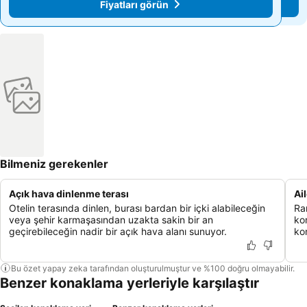
Fiyatları görün
Fiyatları görün
Bilmeniz gerekenler
Açık hava dinlenme terası
Ai
Otelin terasında dinlen, burası bardan bir içki alabileceğin
Ra
veya şehir karmaşasından uzakta sakin bir an
ko
geçirebileceğin nadir bir açık hava alanı sunuyor.
ko
Bu özet yapay zeka tarafından oluşturulmuştur ve %100 doğru olmayabilir.
Benzer konaklama yerleriyle karşılaştır