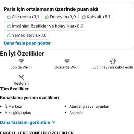
Paris için ortalamanın üzerinde puan aldı
Aile dostu
•
9,1
Deneyim
•
9,0
Kahvaltı
•
8,1
İmkânlar, özellikler ve kolaylıklar
•
8,0
Yemek servisi
•
7,6
Daha fazla puan göster
En İyi Özellikler
Lobide Wi-Fi
Odalarda Wi-Fi
Evcil hayvan kabul edilir
Restoran
Tüm özellikler
Konaklama yerinin özellikleri
İş Merkezi
Atari/Bilgisayar oyunları
Hızlı giriş / çıkış
Asansör
Daha fazlasını görüntüle
ENGELLİLERE YÖNELİK ÖZELLİKLER