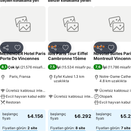
Seçilen konaklama yeri
Benzer konaklama yerleri
Otel
Otel
Otel
3 Yıldız
4 Yıldız
Paylaş
Favorilerime ekle
Paylaş
Favorilerime ekle
Paylaş
Favoriler
MEININGER Hotel Paris
ibis Paris Tour Eiffel
Novotel Suites Par
Porte De Vincennes
Cambronne 15ème
Montreuil Vincenn
8,1
7,5
7,6
Çok iyi
(
21.576 misafir puanı
)
İyi
(
15.534 misafir puanı
)
İyi
(
11.786 misafi
Paris, Fransa
Eyfel Kulesi 1.3 km
Notre-Dame Cathe
uzaklıkta
4.8 km uzaklıkta
Ücretsiz kablosuz internet
Ücretsiz kablosuz i
Evcil hayvan kabul edilir
Ücretsiz kablosuz internet
Otopark
Restoran
Evcil hayvan kabul 
başlangıç
başlangıç
başlangıç
₺4.156
₺6.292
₺5.
fiyatı
fiyatı
fiyatı
Fiyatları görün:
2 site
Fiyatları görün:
8 site
Fiyatları görün:
7 site