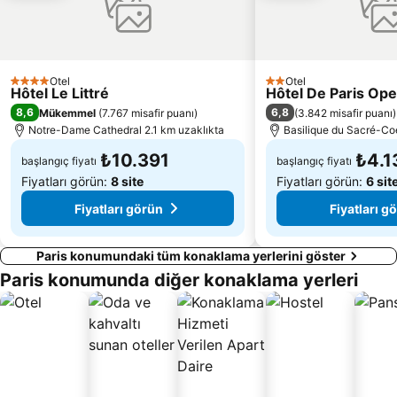
Quartier Latin
Ville Paris Oteli
Notre-Dame Cathedral
Louis Vuitton
17 Bölge Batignolles
Châtelet Metro Station
Bercy
Montparnasse Tren İstasyonu
Otel
Otel
4 Yıldız
2 Yıldız
Hôtel Le Littré
Hôtel De Paris Ope
8,6
6,8
Mükemmel
(
7.767 misafir puanı
)
(
3.842 misafir puanı
)
Notre-Dame Cathedral 2.1 km uzaklıkta
Basilique du Sacré-Co
₺10.391
₺4.1
başlangıç fiyatı
başlangıç fiyatı
Fiyatları görün:
8 site
Fiyatları görün:
6 sit
Fiyatları görün
Fiyatları g
Paris konumundaki tüm konaklama yerlerini göster
Paris konumunda diğer konaklama yerleri