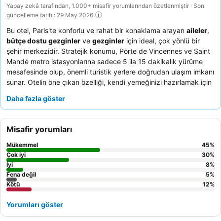
Yapay zekâ tarafından, 1.000+ misafir yorumlarından özetlenmiştir · Son
güncelleme tarihi: 29 May 2026
Bu otel, Paris'te konforlu ve rahat bir konaklama arayan
aileler
,
bütçe dostu gezginler
ve
gezginler
için ideal, çok yönlü bir
şehir merkezidir. Stratejik konumu, Porte de Vincennes ve Saint
Mandé metro istasyonlarına sadece 5 ila 15 dakikalık yürüme
mesafesinde olup, önemli turistik yerlere doğrudan ulaşım imkanı
sunar. Otelin öne çıkan özelliği, kendi yemeğinizi hazırlamak için
mükemmel olan ve harika bir değer sunan
tam donanımlı
Daha fazla göster
misafir mutfağıdır
. Misafirler, son derece güler yüzlü ve
profesyonel personeli sürekli olarak övmekte ve kahvaltı büfesi,
kapsamlı ve çeşitli seçenekleriyle yüksek puan almaktadır. Daha
Misafir yorumları
sakin bir deneyim için, bahçeye bakan bir oda talep etmeyi
düşünebilirsiniz.
Mükemmel
45
%
Çok iyi
30
%
İyi
8
%
Fena değil
5
%
Kötü
12
%
Yorumları göster