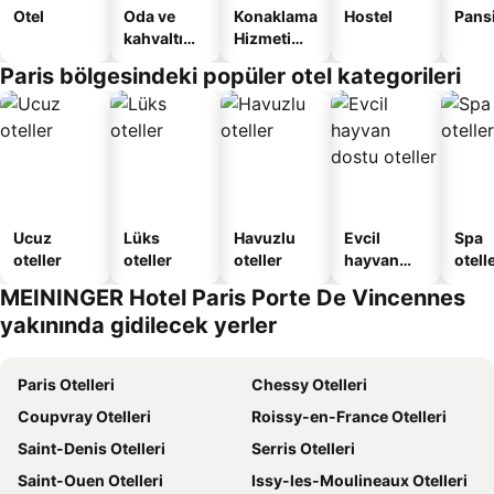
Otel
Oda ve
Konaklama
Hostel
Pans
kahvaltı
Hizmeti
sunan
Verilen
Paris bölgesindeki popüler otel kategorileri
oteller
Apart
Daire
Ucuz
Lüks
Havuzlu
Evcil
Spa
oteller
oteller
oteller
hayvan
otelle
dostu
MEININGER Hotel Paris Porte De Vincennes
oteller
yakınında gidilecek yerler
Paris Otelleri
Chessy Otelleri
Coupvray Otelleri
Roissy-en-France Otelleri
Saint-Denis Otelleri
Serris Otelleri
Saint-Ouen Otelleri
Issy-les-Moulineaux Otelleri