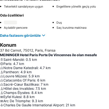
Tekerlekli sandalyeye uygun
Engellilere yönelik geçiş yolu
Oda özellikleri
Duş
Açılabilir pencere
Saç kurutma makinası
Daha fazlasını görüntüle
Konum
37 Bd Carnot, 75012, Paris, Fransa
MEININGER Hotel Paris Porte De Vincennes ile olan mesafe
Saint-Mandé
:
0.5
km
Paris
:
4.7
km
Notre Dame Katedrali
:
4.7
km
Pantheon
:
4.9
km
Louvre Müzesi
:
5.9
km
Catacombs Of Paris
:
6
km
Sacré-Cœur Bazilikası
:
7
km
Hôtel des Invalides
:
7.5
km
Champs Élysées
:
8.4
km
Eyfel Kulesi
:
8.8
km
Arc De Triomphe
:
9.3
km
Charles De Gaulle International Airport
:
21
km