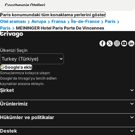
Courbevoie Otelleri
Paris konumundaki tüm konaklama yerlerini göster
Otel araması
Avrupa
Fransa
Île-de-France
Paris
Paris
MEININGER Hotel Paris Porte De Vincennes
Facebook
Twitter
Insta
Yo
Ülkenizi Seçin
Google'a ekle
Sonuçlarımıza kolayca ulaşın:
Google'da trivago'yu tercih edilen
kaynaklar arasına ekleyin.
Şirket
Ürünlerimiz
Hükümler ve politikalar
Destek