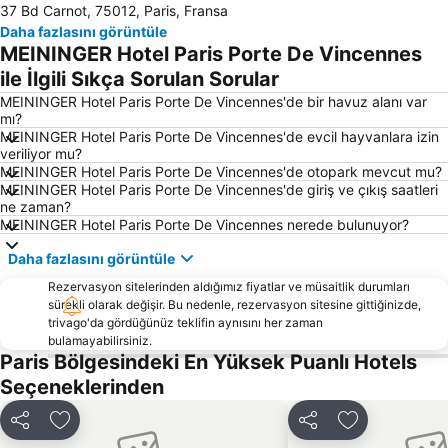
37 Bd Carnot, 75012, Paris, Fransa
5 Bölge Latin Meydanı
Concorde Meydanı
Daha fazlasını görüntüle
58 tour eiffel
4 Bölge Hotel de Ville
MEININGER Hotel Paris Porte De Vincennes
3 Bölge Temple
Montparnasse
ile İlgili Sıkça Sorulan Sorular
2 Bölge Sentier
11 Bölge Bastille
MEININGER Hotel Paris Porte De Vincennes'de bir havuz alanı var
mı?
Palais Garnier Opera National de Paris
15 Bölge Porte de Versailles
MEININGER Hotel Paris Porte De Vincennes'de evcil hayvanlara izin
veriliyor mu?
Zafer Anıtı Paris
Paris Porte de Versailles Sergi Merkezi
MEININGER Hotel Paris Porte De Vincennes'de otopark mevcut mu?
16 Bölge Trocadero
Gare de Lyon Tren İstasyonu
MEININGER Hotel Paris Porte De Vincennes'de giriş ve çıkış saatleri
ne zaman?
Orly Havaalanı
Montmartre
MEININGER Hotel Paris Porte De Vincennes nerede bulunuyor?
18 Bölge Montmartre
13 Bölge Place d Italie
Daha fazlasını görüntüle
St-Germain-des-Prés
Gare de l Est Tren İstasyonu
Rezervasyon sitelerinden aldığımız fiyatlar ve müsaitlik durumları
14 Bölge Montparnasse
Les Halles
sürekli olarak değişir. Bu nedenle, rezervasyon sitesine gittiğinizde,
trivago'da gördüğünüz teklifin aynısını her zaman
Champs-Élysées - Clemenceau Metro Station
Charles de Gaulle - Étoile Metro Station
bulamayabilirsiniz.
Paris Bölgesindeki En Yüksek Puanlı Hotels
Stade de France Stadyumu
10 Bölge Republique
Seçeneklerinden
La Defense
La Vallée Outlet Shopping Village
12 Bölge Bercy
Paris Kongre Sarayı
Paylaş
Favorilerime ekle
Paylaş
Favorilerime 