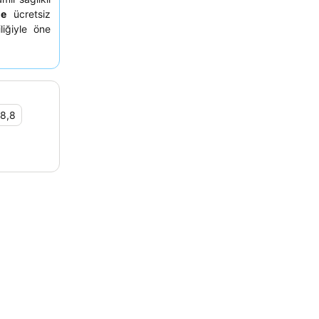
ne
ücretsiz
iliğiyle öne
ikte, güler
. Gerçekten
sunan üst
8,8