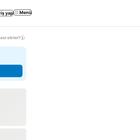
Menü
riş yap
sıl etkiler?