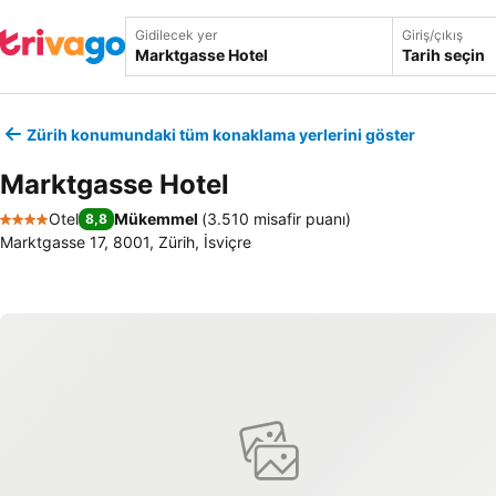
Gidilecek yer
Giriş/çıkış
Tarih seçin
Zürih konumundaki tüm konaklama yerlerini göster
Marktgasse Hotel
Otel
Mükemmel
(
3.510 misafir puanı
)
8,8
4 Yıldız
Marktgasse 17, 8001, Zürih, İsviçre