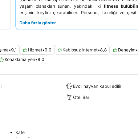
yaşam olanakları sunan, yakındaki iki
fitness kulübü
erişimin keyfini çıkarabilirler. Personel, tazeliği ve çeşitl
çıkan kahvaltı büfesi ve mükemmel barista kahvesiyle birl
Daha fazla göster
yüzlülüğü ve profesyonelliğiyle sürekli övgü almaktadır
ayrıcalıklı bir deneyim için,
panoramik şehir manzarası
katlardaki odalardan birini ayırtmayı düşünebilirsiniz.
aşıma
•
9,1
Hizmet
•
9,0
Kablosuz internet
•
8,8
Deneyim
•
Konaklama yeri
•
8,0
i
Evcil hayvan kabul edilir
Otel Barı
Kafe