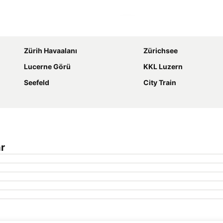
Haritayı genişlet
Zürih Havaalanı
Zürichsee
Lucerne Görü
KKL Luzern
Seefeld
City Train
ar