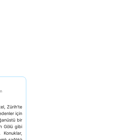
on
l, Zürih'te
edenler için
ğanüstü bir
h Gölü gibi
 Konuklar,
lı sağlıklı