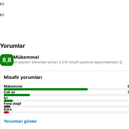
₺0
₺0
Yorumlar
Mükemmel
8,8
en popüler sitelerden alınan 3.510 misafir puanına
dayanmaktadır
Misafir yorumları
Mükemmel
Çok iyi
İyi
Fena değil
Kötü
Yorumları göster