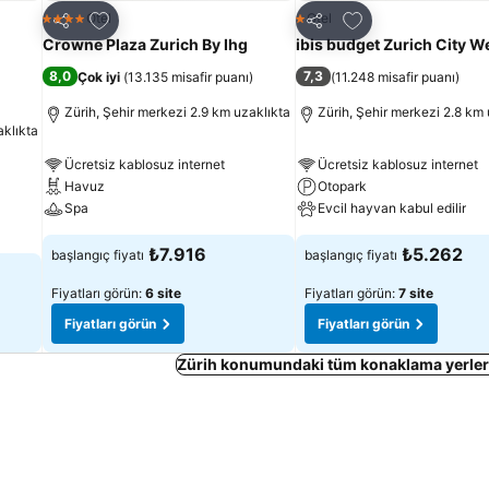
Favorilerime ekle
Favorilerime ekle
Otel
Otel
4 Yıldız
1 Yıldız
Paylaş
Paylaş
Crowne Plaza Zurich By Ihg
ibis budget Zurich City W
8,0
7,3
Çok iyi
(
13.135 misafir puanı
)
(
11.248 misafir puanı
)
Zürih, Şehir merkezi 2.9 km uzaklıkta
Zürih, Şehir merkezi 2.8 km 
aklıkta
Ücretsiz kablosuz internet
Ücretsiz kablosuz internet
Havuz
Otopark
Spa
Evcil hayvan kabul edilir
₺7.916
₺5.262
başlangıç fiyatı
başlangıç fiyatı
Fiyatları görün:
6 site
Fiyatları görün:
7 site
Fiyatları görün
Fiyatları görün
Zürih konumundaki tüm konaklama yerleri