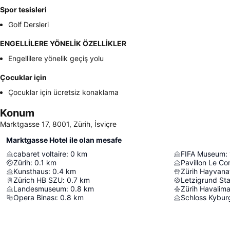
Spor tesisleri
Golf Dersleri
ENGELLİLERE YÖNELİK ÖZELLİKLER
Engellilere yönelik geçiş yolu
Çocuklar için
Çocuklar için ücretsiz konaklama
Konum
Marktgasse 17, 8001, Zürih, İsviçre
Marktgasse Hotel ile olan mesafe
cabaret voltaire
:
0
km
FIFA Museum
:
Zürih
:
0.1
km
Pavillon Le Co
Kunsthaus
:
0.4
km
Zürih Hayvana
Zürich HB SZU
:
0.7
km
Letzigrund S
Landesmuseum
:
0.8
km
Zürih Havalima
Opera Binası
:
0.8
km
Schloss Kybur