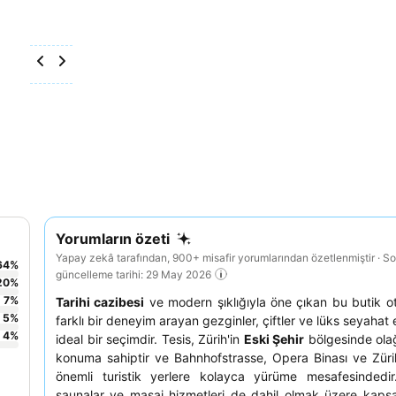
Yorumların özeti
Yapay zekâ tarafından, 900+ misafir yorumlarından özetlenmiştir · S
64
%
güncelleme tarihi: 29 May 2026
20
%
7
%
Tarihi cazibesi
ve modern şıklığıyla öne çıkan bu butik ote
5
%
farklı bir deneyim arayan gezginler, çiftler ve lüks seyahat 
4
%
ideal bir seçimdir. Tesis, Zürih'in
Eski Şehir
bölgesinde ola
konuma sahiptir ve Bahnhofstrasse, Opera Binası ve Züri
önemli turistik yerlere kolayca yürüme mesafesindedir.
saunalar ve masaj hizmetleri de dahil olmak üzere kapsam