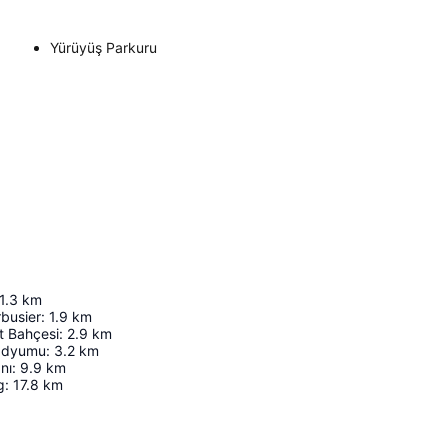
Yürüyüş Parkuru
1.3
km
rbusier
:
1.9
km
t Bahçesi
:
2.9
km
tadyumu
:
3.2
km
nı
:
9.9
km
g
:
17.8
km