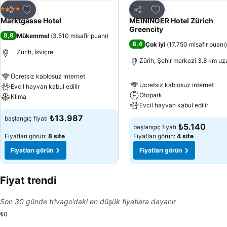
Favorilerime ekle
Favorilerime ekle
Otel
Otel
4 Yıldız
Paylaş
Paylaş
Marktgasse Hotel
MEININGER Hotel Zürich
Greencity
8,8
Mükemmel
(
3.510 misafir puanı
)
8,4
Çok iyi
(
17.750 misafir puanı
)
Zürih, İsviçre
Zürih, Şehir merkezi 3.8 km uz
Ücretsiz kablosuz internet
Ücretsiz kablosuz internet
Evcil hayvan kabul edilir
Otopark
Klima
Evcil hayvan kabul edilir
₺13.987
başlangıç fiyatı
₺5.140
başlangıç fiyatı
Fiyatları görün:
8 site
Fiyatları görün:
4 site
Fiyatları görün
Fiyatları görün
Fiyat trendi
Son 30 günde trivago’daki en düşük fiyatlara dayanır
₺0