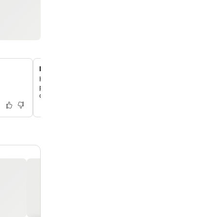
Eşsiz, kişiye özel tasarlanmış odalar
Her biri farklı bir düzene ve kişiliğe sahip, yüksek kalitel
parçaları ve konforlu Schramm yataklarla donatılmış 39 a
döşenmiş odayı keşfet.