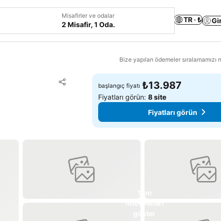
Misafirler ve odalar
TR · ₺
Gi
2 Misafir, 1 Oda.
Bize yapılan ödemeler sıralamamızı na
Favorilerime ekle
₺13.987
başlangıç fiyatı
Paylaş
Fiyatları görün:
8 site
Fiyatları görün