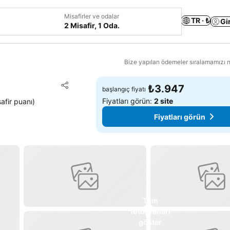
Misafirler ve odalar
TR · ₺
Gi
2 Misafir, 1 Oda.
Bize yapılan ödemeler sıralamamızı na
Favorilerime ekle
₺3.947
başlangıç fiyatı
Paylaş
Fiyatları görün:
2 site
afir puanı
)
Fiyatları görün