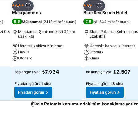
Favorilerime ekle
Favorilerime ekle
Otel
Otel
4 Yıldız
3 Yıldız
Paylaş
Paylaş
Makryammos
Blue Sea Beach Hotel
8,6
7,6
nı
)
Mükemmel
(
2.118 misafir puanı
)
İyi
(
634 misafir puanı
)
zi 0.8
Makriamos, Şehir merkezi 0.1 km
Skala Potamia, Şehir merke
uzaklıkta
uzaklıkta
Ücretsiz kablosuz internet
Ücretsiz kablosuz internet
Havuz
Otopark
Otopark
Klima
Fiyatları görün
Fiyatları görün
₺7.934
₺2.507
başlangıç fiyatı
başlangıç fiyatı
Fiyatları görün:
1 site
Fiyatları görün:
8 site
Fiyatları görün
Fiyatları görün
Skala Potamia konumundaki tüm konaklama yerleri