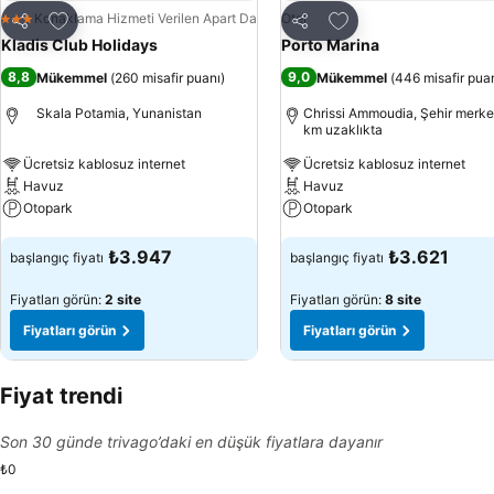
Favorilerime ekle
Favorilerime ekle
Konaklama Hizmeti Verilen Apart Daire
Otel
3 Yıldız
Paylaş
Paylaş
Kladis Club Holidays
Porto Marina
8,8
9,0
Mükemmel
(
260 misafir puanı
)
Mükemmel
(
446 misafir pua
Skala Potamia, Yunanistan
Chrissi Ammoudia, Şehir merke
km uzaklıkta
Ücretsiz kablosuz internet
Ücretsiz kablosuz internet
Havuz
Havuz
Otopark
Otopark
Fiyatları görün
Fiyatları görün
₺3.947
₺3.621
başlangıç fiyatı
başlangıç fiyatı
Fiyatları görün:
2 site
Fiyatları görün:
8 site
Fiyatları görün
Fiyatları görün
Fiyat trendi
Son 30 günde trivago’daki en düşük fiyatlara dayanır
₺0