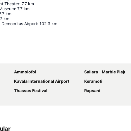
nt Theater
:
7.7
km
 Museum
:
7.7
km
7.7
km
.2
km
 Democritus Airport
:
102.3
km
Haritayı genişlet
Ammolofoi
Saliara - Marble Plajı
Kavala International Airport
Keramoti
Thassos Festival
Rapsani
ular