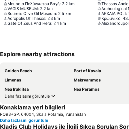
Μουσείο Πολύγνωτου Βαγή
:
2.2
km
Thassos Ancie
VAGIS MUSEUM
:
2.2
km
Archeological
Sotirelis Olive Oil Museum
:
2.5
km
ARXAIA POLI
:
Acropolis Of Thasos
:
7.3
km
Κρωμνικό
:
43
Gate Of Zeus And Hera
:
7.4
km
Alexandroupoli
Explore nearby attractions
Golden Beach
Port of Kavala
Limenas
Makryammos
Nea Iraklitsa
Nea Peramos
Daha fazlasını görüntüle
Konaklama yeri bilgileri
PQ93+GP, 64004, Skala Potamia, Yunanistan
Daha fazlasını görüntüle
Kladis Club Holidays ile İlgili Sıkça Sorulan Sor