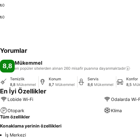
₺0
₺0
Yorumlar
Mükemmel
8,8
en popüler sitelerden alınan 260 misafir puanına
dayanmaktadır
Temizlik
Konum
Servis
Konfor
8,8
Mükemmel
8,7
Mükemmel
8,6
Mükemmel
8,5
Mü
En İyi Özellikler
Lobide Wi-Fi
Odalarda Wi-F
Otopark
Klima
Tüm özellikler
Konaklama yerinin özellikleri
İş Merkezi