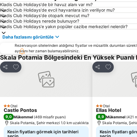
Kladis Club Holidays'de bir havuz alanı var mı?
Kladis Club Holidays'de evcil hayvanlara izin veriliyor mu?
Kladis Club Holidays'de otopark mevcut mu?
Kladis Club Holidays nerede bulunuyor?
Kladis Club Holidays'e yakın popüler cazibe merkezleri nelerdir?
Daha fazlasını görüntüle
Rezervasyon sitelerinden aldığımız fiyatlar ve müsaitlik durumları sürekli
aynısını her zaman bulamayabilirsiniz.
Skala Potamia Bölgesindeki En Yüksek Puanlı
Favorilerime ekle
Favorilerime 
Paylaş
Paylaş
Otel
Otel
2 Yıldız
2 Yıldız
Castle Pontos
Ellas Hotel
9,0
8,9
Mükemmel
(
469 misafir puanı
)
Mükemmel
(
421 m
Skala Potamia, Şehir merkezi 1.0 km uzaklıkta
Skala Potamia, Şehi
Kesin fiyatları görmek için tarihleri
Kesin fiyatları gör
seçin
seçin