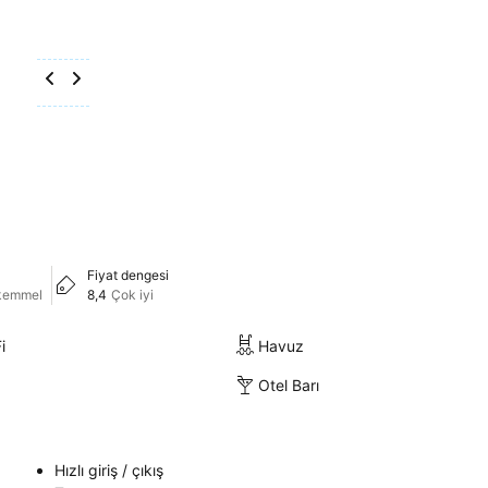
Fiyat dengesi
kemmel
8,4
Çok iyi
i
Havuz
Otel Barı
Hızlı giriş / çıkış