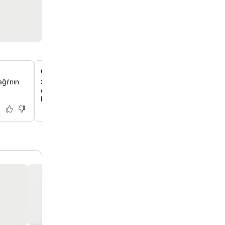
Golden Beach'e birkaç adım
ğı'nın
Sadece 150 metre uzaklıktaki ünlü Chryssi Akti Plajı'na 
erişimin keyfini çıkarabilirsin. Burada iyi düzenlenmiş bir 
kristal berraklığında sular seni bekliyor.