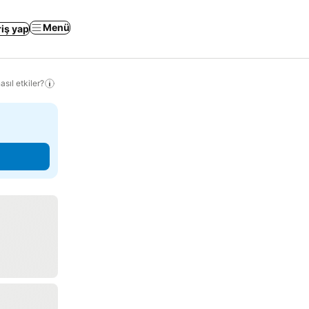
Menü
riş yap
sıl etkiler?