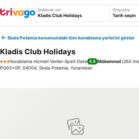
Gidilecek yer
Giriş/çıkış
Tarih seçin
Skala Potamia konumundaki tüm konaklama yerlerini göster
Kladis Club Holidays
Konaklama Hizmeti Verilen Apart Daire
Mükemmel
(
260 mis
8,8
3 Yıldız
PQ93+GP, 64004, Skala Potamia, Yunanistan