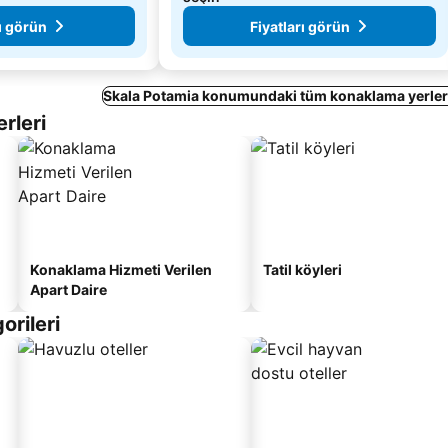
ı görün
Fiyatları görün
Skala Potamia konumundaki tüm konaklama yerleri
rleri
Konaklama Hizmeti Verilen
Tatil köyleri
Apart Daire
orileri