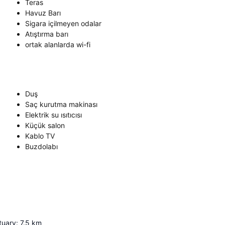
Teras
Havuz Barı
Sigara içilmeyen odalar
Atıştırma barı
ortak alanlarda wi-fi
Duş
Saç kurutma makinası
Elektrik su ısıtıcısı
Küçük salon
Kablo TV
Buzdolabı
tuary
:
7.5
km