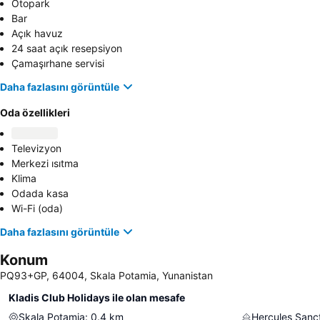
Otopark
Bar
Açık havuz
24 saat açık resepsiyon
Çamaşırhane servisi
Daha fazlasını görüntüle
Oda özellikleri
Televizyon
Merkezi ısıtma
Klima
Odada kasa
Wi-Fi (oda)
Daha fazlasını görüntüle
Konum
PQ93+GP, 64004, Skala Potamia, Yunanistan
Kladis Club Holidays ile olan mesafe
Skala Potamia
:
0.4
km
Hercules Sanc