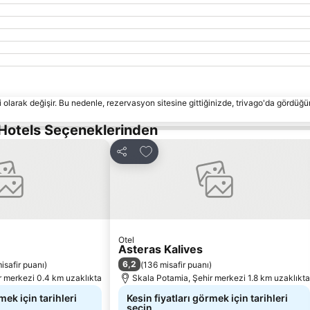
 olarak değişir. Bu nedenle, rezervasyon sitesine gittiğinizde, trivago'da gördüğü
 Hotels Seçeneklerinden
ekle
Favorilerime ekle
Paylaş
Otel
Asteras Kalives
6,2
isafir puanı
)
(
136 misafir puanı
)
r merkezi 0.4 km uzaklıkta
Skala Potamia, Şehir merkezi 1.8 km uzaklıkta
mek için tarihleri
Kesin fiyatları görmek için tarihleri
seçin