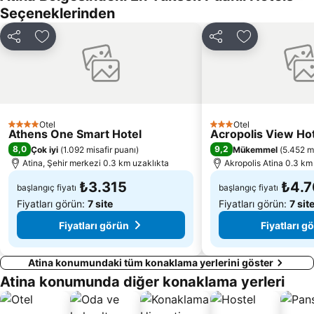
Seçeneklerinden
Atina Tren İstasyonu
Arts Center of Athens
Metropolitan EXPO
Egaleo
Paylaş
Favorilerime ekle
Paylaş
Favorilerime 
Plateia Karitsi
Cyprus Gift & Souvenir Expo
Balkan Wars 1912-1913
Kerameikos
Ampelokipoi
Nea Smyrni Square
Municipal Theater of Pireus
Yabanaki
Otel
Otel
4 Yıldız
3 Yıldız
Athens One Smart Hotel
Salamina
Ulusal Arkeoloji Müzesi Atina
Acropolis View Ho
8,0
9,2
Çok iyi
(
1.092 misafir puanı
)
Mükemmel
(
5.452 mi
Parthenon
Megalos Peripatos sti Dionysiou Areopagitou
Atina, Şehir merkezi 0.3 km uzaklıkta
Akropolis Atina 0.3 km
₺3.315
₺4.7
başlangıç fiyatı
başlangıç fiyatı
Fiyatları görün:
7 site
Fiyatları görün:
7 sit
Fiyatları görün
Fiyatları g
Atina konumundaki tüm konaklama yerlerini göster
Atina konumunda diğer konaklama yerleri