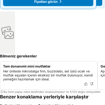
Fiyatları görün
Fiyatları görün
Bilmeniz gerekenler
Tam donanımlı mini mutfaklar
Ge
Her ünitede mikrodalga fırın, buzdolabı, set üstü ocak ve
Ap
mutfak eşyaları içeren eksiksiz bir mutfak bulunuyor, kendi
içi
yemeğini hazırlamak için ideal.
Bu özet yapay zeka tarafından oluşturulmuştur ve %100 doğru olmayabilir.
Benzer konaklama yerleriyle karşılaştır