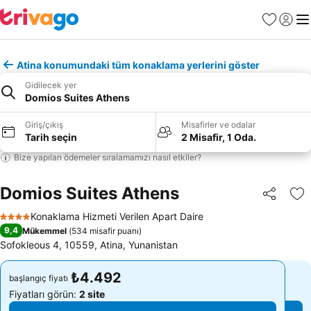
Favoriler
Giriş y
Me
Atina konumundaki tüm konaklama yerlerini göster
Gidilecek yer
Domios Suites Athens
Giriş/çıkış
Misafirler ve odalar
Tarih seçin
2 Misafir, 1 Oda.
Bize yapılan ödemeler sıralamamızı nasıl etkiler?
Domios Suites Athens
Paylaş
Fa
Konaklama Hizmeti Verilen Apart Daire
4 Yıldız
9,4
Mükemmel
(
534 misafir puanı
)
Sofokleous 4, 10559, Atina, Yunanistan
₺4.492
₺4.492
başlangıç fiyatı
başlangıç fiyatı
Fiyatları görün:
2 site
Fiyatları görün:
2 site