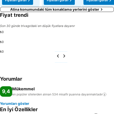
Fiyatları görün
Fiyatları görün
Fiyatları görün
Atina konumundaki tüm konaklama yerlerini göster
Fiyat trendi
Son 30 günde trivago’daki en düşük fiyatlara dayanır
₺0
₺0
₺0
Yorumlar
Mükemmel
9,4
en popüler sitelerden alınan 534 misafir puanına
dayanmaktadır
Yorumları göster
En İyi Özellikler