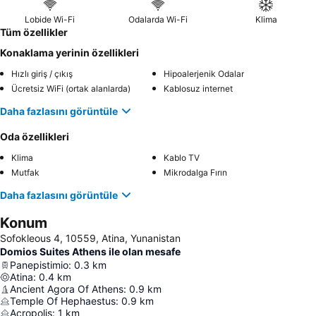
Lobide Wi-Fi
Odalarda Wi-Fi
Klima
Tüm özellikler
Konaklama yerinin özellikleri
Hızlı giriş / çıkış
Hipoalerjenik Odalar
Ücretsiz WiFi (ortak alanlarda)
Kablosuz internet
Daha fazlasını görüntüle
Oda özellikleri
Klima
Kablo TV
Mutfak
Mikrodalga Fırın
Daha fazlasını görüntüle
Konum
Sofokleous 4, 10559, Atina, Yunanistan
Domios Suites Athens ile olan mesafe
Panepistimio
:
0.3
km
Atina
:
0.4
km
Ancient Agora Of Athens
:
0.9
km
Temple Of Hephaestus
:
0.9
km
Acropolis
:
1
km