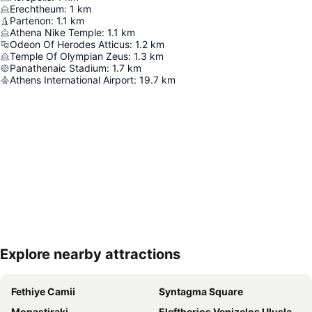
Erechtheum
:
1
km
Partenon
:
1.1
km
Athena Nike Temple
:
1.1
km
Odeon Of Herodes Atticus
:
1.2
km
Temple Of Olympian Zeus
:
1.3
km
Panathenaic Stadium
:
1.7
km
Athens International Airport
:
19.7
km
Explore nearby attractions
Haritayı genişlet
Fethiye Camii
Syntagma Square
Monastiraki
Eleftherios Venizelos Uluslararası Havaalanı