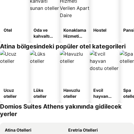
Otel
Oda ve
Konaklama
Hostel
Pans
kahvaltı
Hizmeti
sunan
Verilen
Atina bölgesindeki popüler otel kategorileri
oteller
Apart
Daire
Ucuz
Lüks
Havuzlu
Evcil
Spa
oteller
oteller
oteller
hayvan
otelle
dostu
Domios Suites Athens yakınında gidilecek
oteller
yerler
Atina Otelleri
Eretria Otelleri