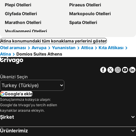
Plepi Otelleri
Piraeus Otelleri
Glyfada Otelleri
Markopoulo Otelleri
Marathon Otelleri
Spata Otelleri
Vouliagmeni Otelleri
Atina konumundaki tüm konaklama yerlerini göster
Otel araması
Avrupa
Yunanistan
Attica
Kıta Attikası
Atina
Domios Suites Athens
Facebook
Twitter
Insta
Yo
Ülkenizi Seçin
Google'a ekle
Sonuçlarımıza kolayca ulaşın:
Google'da trivago'yu tercih edilen
kaynaklar arasına ekleyin.
Şirket
Ürünlerimiz