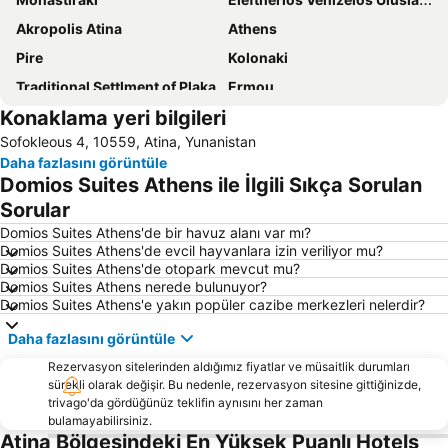
Akropolis Atina
Athens
Pire
Kolonaki
Traditional Settlment of Plaka
Ermou
Konaklama yeri bilgileri
Koukaki
Acropolis Müzesi
Sofokleous 4, 10559, Atina, Yunanistan
Psirri
Vouliagmeni Beach
Daha fazlasını görüntüle
Regency Casino Mont Parnes
Athens Metro
Domios Suites Athens ile İlgili Sıkça Sorulan
Nea Makri
OAKA Olimpik Merkez Atina Spiros Louis
Sorular
Omonia
Megaron Atina Kongre Merkezi
Domios Suites Athens'de bir havuz alanı var mı?
Domios Suites Athens'de evcil hayvanlara izin veriliyor mu?
Christmas at Syntagma Square
Marina Glyfadas
Domios Suites Athens'de otopark mevcut mu?
Domios Suites Athens nerede bulunuyor?
Nea Peramos
Marina Zea Pasalimani
Domios Suites Athens'e yakın popüler cazibe merkezleri nelerdir?
Kallithea
Astir
Daha fazlasını görüntüle
City sightseeing of Athens
Kavouri Beach
Rezervasyon sitelerinden aldığımız fiyatlar ve müsaitlik durumları
Art-Athina
Square of Kolonaki
sürekli olarak değişir. Bu nedenle, rezervasyon sitesine gittiğinizde,
trivago'da gördüğünüz teklifin aynısını her zaman
Nea Smyrni
Rafina Port
bulamayabilirsiniz.
Island of Dreams
Neo Iraklio Attikis
Atina Bölgesindeki En Yüksek Puanlı Hotels