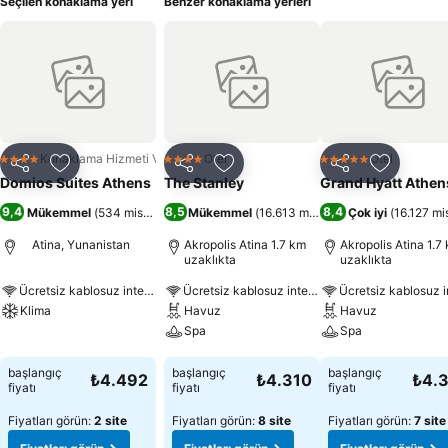
Seçilen konaklama yeri
Benzer konaklama yerleri
Konaklama Hizmeti Verilen Apart Daire
Otel
Otel
4 Yıldız
4 Yıldız
5 Yıldız
Paylaş
Favorilerime ekle
Paylaş
Favorilerime ekle
Paylaş
Favoriler
Domios Suites Athens
The Stanley
Grand Hyatt Athen
9,4
8,5
8,4
Mükemmel
(
534 misafir puanı
Mükemmel
)
(
16.613 misafir puanı
Çok iyi
)
(
16.127 mi
Atina, Yunanistan
Akropolis Atina 1.7 km
Akropolis Atina 1.7
uzaklıkta
uzaklıkta
Ücretsiz kablosuz internet
Ücretsiz kablosuz internet
Klima
Havuz
Havuz
Spa
Spa
Fiyatları görün
Fiyatları görün
Fiyatları görün
başlangıç
başlangıç
başlangıç
₺4.492
₺4.310
₺4.
fiyatı
fiyatı
fiyatı
Fiyatları görün:
2 site
Fiyatları görün:
8 site
Fiyatları görün:
7 site