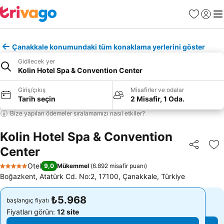
Favoriler
Giriş y
Me
Çanakkale konumundaki tüm konaklama yerlerini göster
Gidilecek yer
Kolin Hotel Spa & Convention Center
Giriş/çıkış
Misafirler ve odalar
Tarih seçin
2 Misafir, 1 Oda.
Bize yapılan ödemeler sıralamamızı nasıl etkiler?
Kolin Hotel Spa & Convention
Center
Paylaş
Fa
Otel
9,0
Mükemmel
(
6.892 misafir puanı
)
5 Yıldız
Boğazkent, Atatürk Cd. No:2, 17100, Çanakkale, Türkiye
₺5.968
₺5.968
başlangıç fiyatı
başlangıç fiyatı
Fiyatları görün:
12 site
Fiyatları görün:
12 site