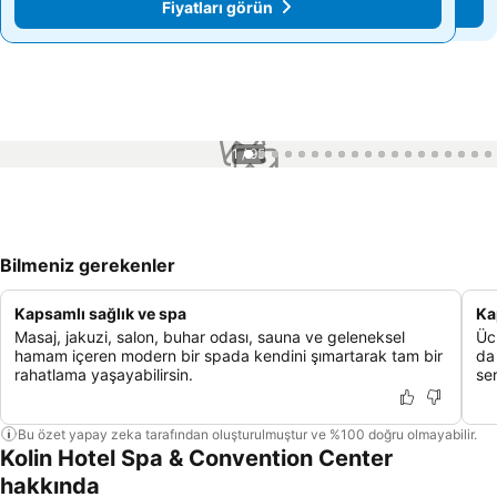
Fiyatları görün
Fiyatları görün
1 / 95
Bilmeniz gerekenler
Kapsamlı sağlık ve spa
Ka
Masaj, jakuzi, salon, buhar odası, sauna ve geleneksel
Üc
hamam içeren modern bir spada kendini şımartarak tam bir
da
rahatlama yaşayabilirsin.
ser
Bu özet yapay zeka tarafından oluşturulmuştur ve %100 doğru olmayabilir.
Kolin Hotel Spa & Convention Center
hakkında