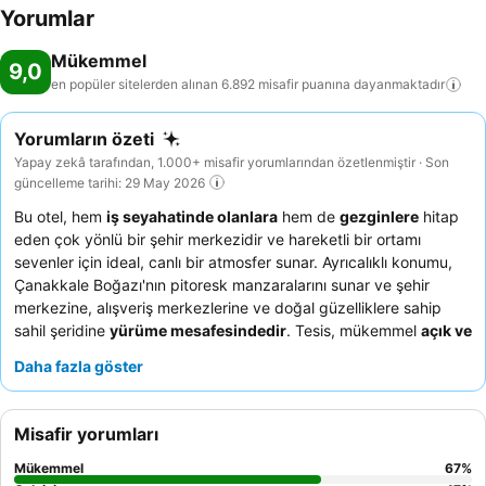
Yorumlar
Mükemmel
9,0
en popüler sitelerden alınan 6.892 misafir puanına
dayanmaktadır
Yorumların özeti
Yapay zekâ tarafından, 1.000+ misafir yorumlarından özetlenmiştir · Son
güncelleme tarihi: 29 May 2026
Bu otel, hem
iş seyahatinde olanlara
hem de
gezginlere
hitap
eden çok yönlü bir şehir merkezidir ve hareketli bir ortamı
sevenler için ideal, canlı bir atmosfer sunar. Ayrıcalıklı konumu,
Çanakkale Boğazı'nın pitoresk manzaralarını sunar ve şehir
merkezine, alışveriş merkezlerine ve doğal güzelliklere sahip
sahil şeridine
yürüme mesafesindedir
. Tesis, mükemmel
açık ve
kapalı yüzme havuzları
ve sauna, buhar odası ve hamam içeren
Daha fazla göster
sakin bir
spa alanı
dahil olmak üzere etkileyici bir dizi olanağa
sahiptir. Konuklar, sıcakkanlı, profesyonel ve özenli personeli
sürekli olarak övmekte ve
kahvaltı büfesi
geniş çeşitliliğiyle
Misafir yorumları
"olağanüstü" olarak tanımlanan bir özelliktir. En iyi deneyim için,
modern ve lüks bir konaklama için yakın zamanda yenilenmiş bir
Mükemmel
67
%