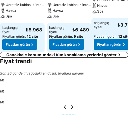
Ücretsiz kablosuz internet
Ücretsiz kablosuz internet
Havuz
Havuz
Havuz
Spa
Spa
Spa
başlangıç
₺3.
fiyatı
başlangıç
başlangıç
₺5.968
₺6.489
fiyatı
fiyatı
Fiyatları görün:
12 site
Fiyatları görün:
9 site
Fiyatları görün:
12 sit
Fiyatları görün
Fiyatları görün
Fiyatları görün
Çanakkale konumundaki tüm konaklama yerlerini göster
Fiyat trendi
Son 30 günde trivago’daki en düşük fiyatlara dayanır
₺0
₺0
₺0