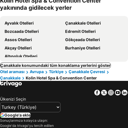
Kolin Hotel Spa & Convention Center
oteller
yakınında gidilecek yerler
Ayvalık Otelleri
Çanakkale Otelleri
Bozcaada Otelleri
Edremit Otelleri
Assos Otelleri
Gökçeada Otelleri
Akçay Otelleri
Burhaniye Otelleri
Altınoluk Otelleri
Çanakkale konumundaki tüm konaklama yerlerini göster
Otel araması
Avrupa
Türkiye
Çanakkale Çevresi
Çanakkale
Kolin Hotel Spa & Convention Center
Facebook
Twitter
Insta
Yo
Ülkenizi Seçin
Google'a ekle
Sonuçlarımıza kolayca ulaşın:
Google'da trivago'yu tercih edilen