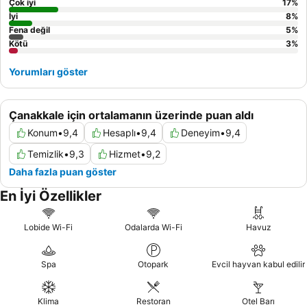
oda rezervasyonu yapmayı düşünebilirsiniz.
Çok iyi
17
%
İyi
8
%
Fena değil
5
%
Kötü
3
%
Yorumları göster
Çanakkale için ortalamanın üzerinde puan aldı
Konum
•
9,4
Hesaplı
•
9,4
Deneyim
•
9,4
Temizlik
•
9,3
Hizmet
•
9,2
Daha fazla puan göster
En İyi Özellikler
Lobide Wi-Fi
Odalarda Wi-Fi
Havuz
Spa
Otopark
Evcil hayvan kabul edilir
Klima
Restoran
Otel Barı