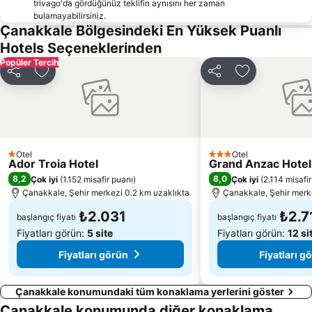
trivago'da gördüğünüz teklifin aynısını her zaman
bulamayabilirsiniz.
Çanakkale Bölgesindeki En Yüksek Puanlı
Hotels Seçeneklerinden
Popüler Tercih
Paylaş
Favorilerime ekle
Paylaş
Favorilerime 
Otel
Otel
1 Yıldız
3 Yıldız
Ador Troia Hotel
Grand Anzac Hotel
8,2
8,0
Çok iyi
(
1.152 misafir puanı
)
Çok iyi
(
2.114 misafi
Çanakkale, Şehir merkezi 0.2 km uzaklıkta
Çanakkale, Şehir merk
₺2.031
₺2.7
başlangıç fiyatı
başlangıç fiyatı
Fiyatları görün:
5 site
Fiyatları görün:
12 si
Fiyatları görün
Fiyatları g
Çanakkale konumundaki tüm konaklama yerlerini göster
Çanakkale konumunda diğer konaklama