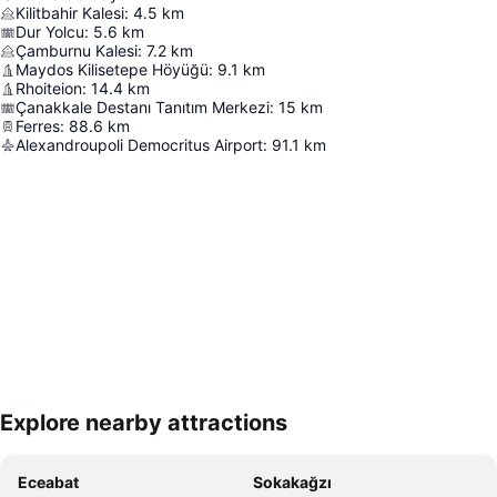
Kilitbahir Kalesi
:
4.5
km
Dur Yolcu
:
5.6
km
Çamburnu Kalesi
:
7.2
km
Maydos Kilisetepe Höyüğü
:
9.1
km
Rhoiteion
:
14.4
km
Çanakkale Destanı Tanıtım Merkezi
:
15
km
Ferres
:
88.6
km
Alexandroupoli Democritus Airport
:
91.1
km
Explore nearby attractions
Haritayı genişlet
Eceabat
Sokakağzı