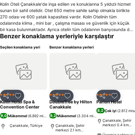
Kolin Oteli Çanakkale'de inşa edilen ve konuklarına 5 yıldızlı hizmet
sunan bir sahil otelidir. Otel 650 metre sahile sahip olmakla birlikte
270 odası ve 600 yatak kapasitesi vardır. Kolin Otelinin tüm
odalarında klima , mini bar , çalışma masası ve güvenlik için küçük
bir kasa bulunmaktadır. Ayrıca otelin tüm odalarının banyosunda duş
Benzer konaklama yerleriyle karşılaştır
ve küvet bulunmaktadır.Televizyon ve kablo yayını tüm odalarda
kullanıcıların hizmetindedir.24 saat açık resepsiyon ve 24 saat açık
Seçilen konaklama yeri
Benzer konaklama yerleri
oda servisi ile hizmet vermekte olan Kolin Otelinin içerisinde
restoran,bar,danışma ve lobi de bulunmaktadır. Otel konuklarına
voleybol, bilardo, tenis ve jimnastik olanaklarını da sunmaktadır.Otel
müşterileri diledikleri zaman oda servisi , çamaşırhane servisi, çocuk
bakım sevisi ve diğer servislerden de faydalanabilirler. Otel
içerisinde güzellik merkezi,açık-kapalı yüzme havuzları, televizyon
salonu,teras ve toplantı odası da bulunmaktadır.Sigara içmeyen
müşteriler için sigara kullanıma kapalı odalar tahsis edilmektedir.
Otel
Otel
Otel
5 Yıldız
5 Yıldız
5 Yıldız
Paylaş
Favorilerime ekle
Paylaş
Favorilerime ekle
Paylaş
Favoriler
Ayrıca otel bünyesinde engelli konuklar içinde özel odalar
Kolin Hotel Spa &
DoubleTree by Hilton
Parion Hotel
bulunmaktadır.Kablosuz internet erişimi otelin ortak alanlarında
Convention Center
Canakkale
8,2
Çok iyi
(
2.812 misa
konukların hizmetine sunulmuştur.
9,0
9,2
Mükemmel
(
6.892 misafir puanı
Mükemmel
)
(
3.304 misafir puanı
)
Çanakkale, Şehir
merkezi 0.4 km
Çanakkale, Türkiye
Çanakkale, Şehir
uzaklıkta
merkezi 2.1 km
uzaklıkta
Ücretsiz kablosuz i