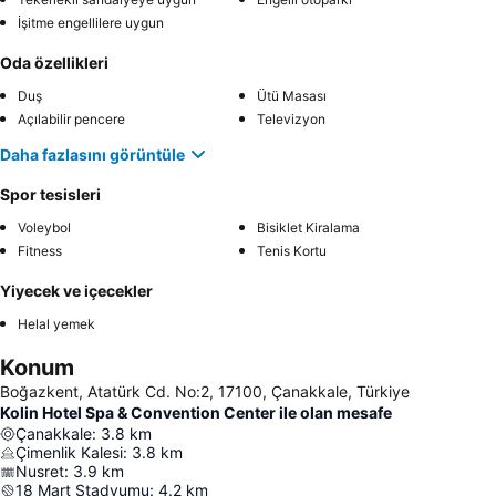
İşitme engellilere uygun
Oda özellikleri
Duş
Ütü Masası
Açılabilir pencere
Televizyon
Daha fazlasını görüntüle
Spor tesisleri
Voleybol
Bisiklet Kiralama
Fitness
Tenis Kortu
Yiyecek ve içecekler
Helal yemek
Konum
Boğazkent, Atatürk Cd. No:2, 17100, Çanakkale, Türkiye
Kolin Hotel Spa & Convention Center ile olan mesafe
Çanakkale
:
3.8
km
Çimenlik Kalesi
:
3.8
km
Nusret
:
3.9
km
18 Mart Stadyumu
:
4.2
km