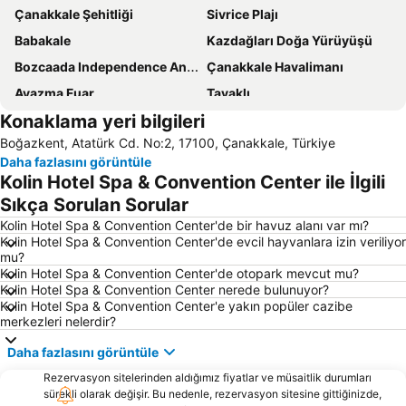
Çanakkale Şehitliği
Sivrice Plajı
Babakale
Kazdağları Doğa Yürüyüşü
Bozcaada Independence Anniversary Celebration
Çanakkale Havalimanı
Ayazma Fuar
Tavaklı
Konaklama yeri bilgileri
Anzak Koyu
Çanakkale Otobüs Terminali
Boğazkent, Atatürk Cd. No:2, 17100, Çanakkale, Türkiye
Saat Kulesi
Troy
Daha fazlasını görüntüle
Çanakkale Port
Cardak Traditional Oil Wrestling
Kolin Hotel Spa & Convention Center ile İlgili
18 Mart Stadyumu
Sıkça Sorulan Sorular
Kolin Hotel Spa & Convention Center'de bir havuz alanı var mı?
Kolin Hotel Spa & Convention Center'de evcil hayvanlara izin veriliyor
mu?
Kolin Hotel Spa & Convention Center'de otopark mevcut mu?
Kolin Hotel Spa & Convention Center nerede bulunuyor?
Kolin Hotel Spa & Convention Center'e yakın popüler cazibe
merkezleri nelerdir?
Daha fazlasını görüntüle
Rezervasyon sitelerinden aldığımız fiyatlar ve müsaitlik durumları
sürekli olarak değişir. Bu nedenle, rezervasyon sitesine gittiğinizde,