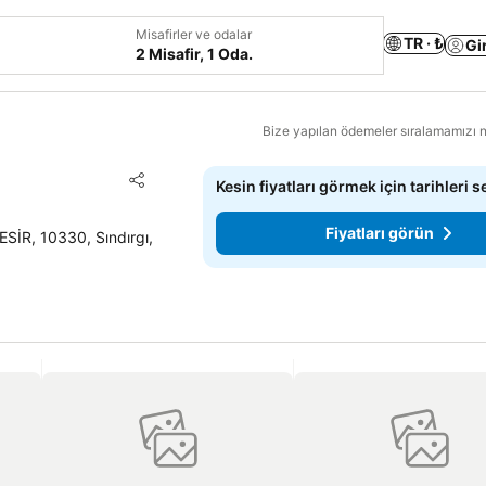
Misafirler ve odalar
TR · ₺
Gi
2 Misafir, 1 Oda.
Bize yapılan ödemeler sıralamamızı na
Favorilerime ekle
Kesin fiyatları görmek için tarihleri s
Paylaş
Fiyatları görün
R, 10330, Sındırgı,