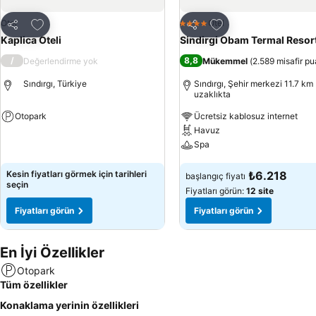
Favorilerime ekle
Favorilerime ekle
Otel
Otel
4 Yıldız
Paylaş
Paylaş
Kaplica Oteli
Sindirgi Obam Termal Reso
/
8,8
Değerlendirme yok
Mükemmel
(
2.589 misafir pu
Sındırgı, Türkiye
Sındırgı, Şehir merkezi 11.7 km
uzaklıkta
Otopark
Ücretsiz kablosuz internet
Havuz
Fiyatları görün
Spa
Fiyatları görün
Kesin fiyatları görmek için tarihleri
₺6.218
başlangıç fiyatı
seçin
Fiyatları görün:
12 site
Fiyatları görün
Fiyatları görün
En İyi Özellikler
Otopark
Tüm özellikler
Konaklama yerinin özellikleri