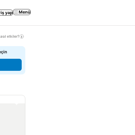
Menü
riş yap
sıl etkiler?
eçin