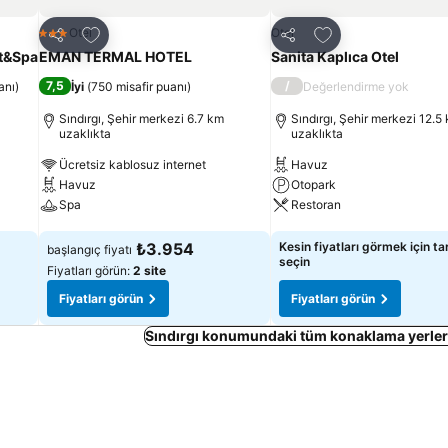
Favorilerime ekle
Favorilerime ekle
Otel
Otel
3 Yıldız
Paylaş
Paylaş
rt&Spa
EMAN TERMAL HOTEL
Sanita Kaplıca Otel
7,5
/
anı
)
İyi
(
750 misafir puanı
)
Değerlendirme yok
Sındırgı, Şehir merkezi 6.7 km
Sındırgı, Şehir merkezi 12.5
uzaklıkta
uzaklıkta
Ücretsiz kablosuz internet
Havuz
Havuz
Otopark
Spa
Restoran
Fiyatları görün
Fiyatları görün
₺3.954
Kesin fiyatları görmek için tar
başlangıç fiyatı
seçin
Fiyatları görün:
2 site
Fiyatları görün
Fiyatları görün
Sındırgı konumundaki tüm konaklama yerler