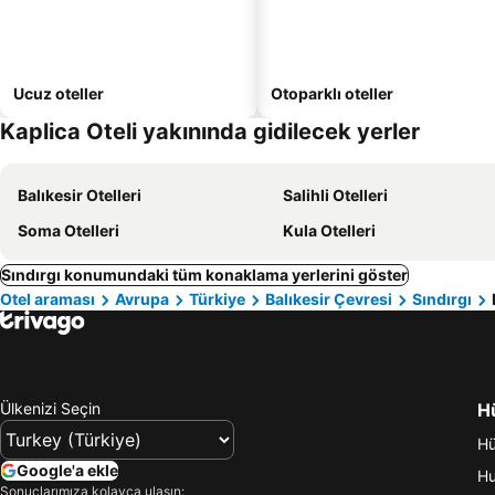
Ucuz oteller
Otoparklı oteller
Kaplica Oteli yakınında gidilecek yerler
Balıkesir Otelleri
Salihli Otelleri
Soma Otelleri
Kula Otelleri
Sındırgı konumundaki tüm konaklama yerlerini göster
Otel araması
Avrupa
Türkiye
Balıkesir Çevresi
Sındırgı
Ülkenizi Seçin
Hü
Hü
Google'a ekle
Hu
Sonuçlarımıza kolayca ulaşın: