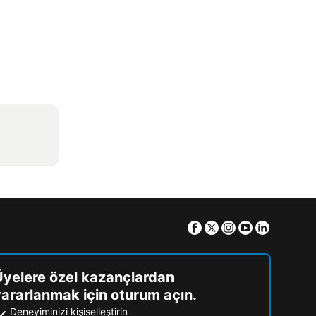
Facebook
Twitter
Instagram
Youtube
Linkedin
Üyelere özel kazançlardan
ararlanmak için oturum açın.
Deneyiminizi kişiselleştirin