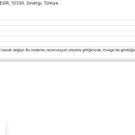
Haritayı genişlet
R, 10330, Sındırgı, Türkiye
 olarak değişir. Bu nedenle, rezervasyon sitesine gittiğinizde, trivago'da gördüğü