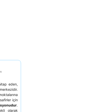
on
itap eden,
merkezidir.
noktalarına
afirler için
tasyonudur
.
kli olarak