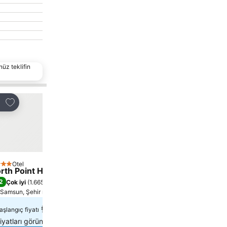
nüz teklifin
Favorilerime ekle
Favorilerime ekle
laş
Paylaş
Otel
Otel
ıldız
rth Point Hotel
North Beach Boutique 
2
8,0
Çok iyi
(
1.665 misafir puanı
)
Çok iyi
(
508 misafir puanı
)
Samsun, Şehir merkezi 0.3 km uzaklıkta
Samsun, Şehir merkezi 9.1 k
₺3.556
₺3.111
aşlangıç fiyatı
başlangıç fiyatı
iyatları görün:
11 site
Fiyatları görün:
11 site