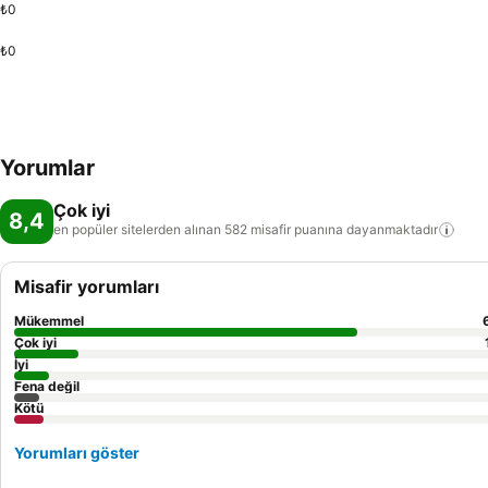
₺0
₺0
Yorumlar
Çok iyi
8,4
en popüler sitelerden alınan 582 misafir puanına
dayanmaktadır
Misafir yorumları
Mükemmel
Çok iyi
İyi
Fena değil
Kötü
Yorumları göster