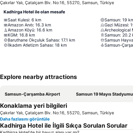
Çakırlar Yalı, Çatalçam Blv. No:16, 55270, Samsun, Türkiye
Kadhirga Hotel ile olan mesafe
Saat Kulesi
:
6
km
Samsun
:
19
k
Amazon Anıtı
:
16.3
km
Gazi Müzesi
:
1
Amazon Köyü
:
16.6
km
Archeological
KGM
:
16.8
km
Samsun
:
20.2
Baruthane Okçuluk Sahası
:
17.1
km
Samsun Hayva
İlkadım Atletizm Sahası
:
18
km
Samsun-Çarşa
Explore nearby attractions
Samsun-Çarşamba Airport
Samsun 19 Mayıs Stadyumu
Konaklama yeri bilgileri
Çakırlar Yalı, Çatalçam Blv. No:16, 55270, Samsun, Türkiye
Daha fazlasını görüntüle
Kadhirga Hotel ile İlgili Sıkça Sorulan Sorular
Kadhirga Hotel'de bir havuz alanı var mı?