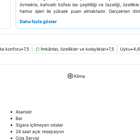
övmekte, kahvaltı büfesi ise çeşitliliği ve tazeliği, özellikle
hamur işleri ile yüksek puan almaktadır. Gerçekten dinle
deneyim için misafirlerin, oldukça beğenilen
konforlu yata
Daha fazla göster
odaları tercih etmeleri önerilir.
a konforu
•
7,5
İmkânlar, özellikler ve kolaylıklar
•
7,5
Uyku
•
4,6
Klima
Asansör
Bar
Sigara içilmeyen odalar
24 saat açık resepsiyon
Oda Servisi