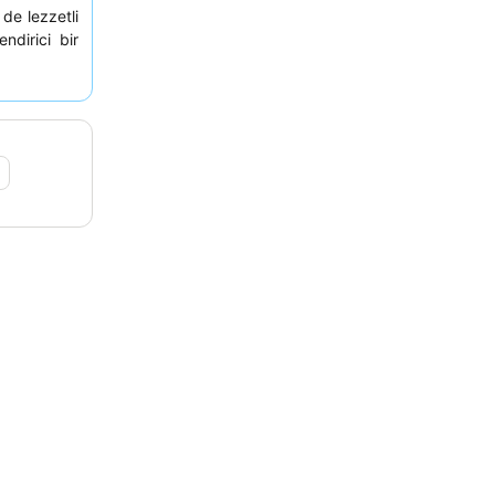
 de lezzetli
ndirici bir
klara
sahip