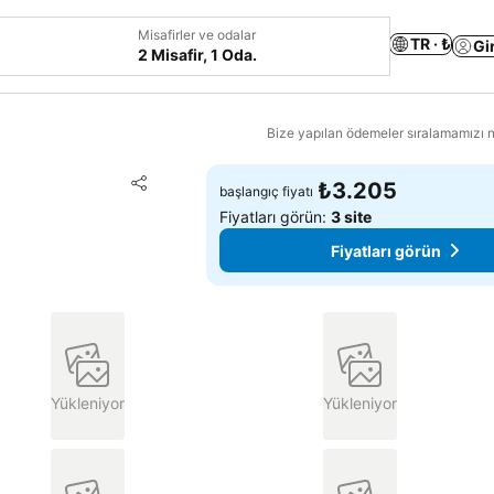
Misafirler ve odalar
TR · ₺
Gi
2 Misafir, 1 Oda.
Bize yapılan ödemeler sıralamamızı na
Favorilerime ekle
₺3.205
başlangıç fiyatı
Paylaş
Fiyatları görün:
3 site
Fiyatları görün
Yükleniyor
Yükleniyor