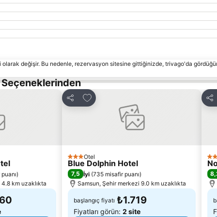
 olarak değişir. Bu nedenle, rezervasyon sitesine gittiğinizde, trivago'da gördüğü
s Seçeneklerinden
le
Favorilerime ekle
Paylaş
Pay
Otel
3 Yıldız
4 Y
tel
Blue Dolphin Hotel
No
7,5
8,
r puanı
)
İyi
(
735 misafir puanı
)
 4.8 km uzaklıkta
Samsun, Şehir merkezi 9.0 km uzaklıkta
260
₺1.719
başlangıç fiyatı
b
e
Fiyatları görün:
2 site
F