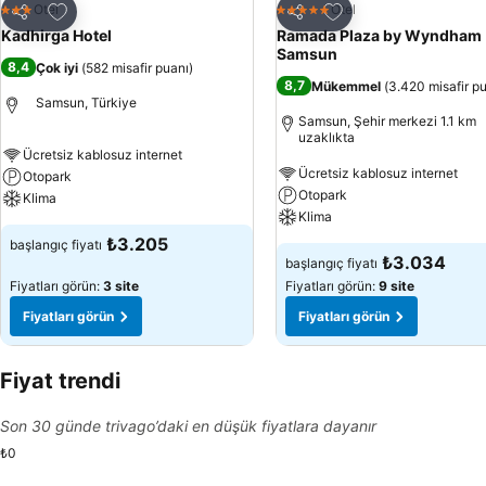
Favorilerime ekle
Favorilerime ekle
Otel
Otel
3 Yıldız
5 Yıldız
Paylaş
Paylaş
Kadhirga Hotel
Ramada Plaza by Wyndham
Samsun
8,4
Çok iyi
(
582 misafir puanı
)
8,7
Mükemmel
(
3.420 misafir p
Samsun, Türkiye
Samsun, Şehir merkezi 1.1 km
uzaklıkta
Ücretsiz kablosuz internet
Ücretsiz kablosuz internet
Otopark
Otopark
Klima
Klima
₺3.205
başlangıç fiyatı
₺3.034
başlangıç fiyatı
Fiyatları görün:
3 site
Fiyatları görün:
9 site
Fiyatları görün
Fiyatları görün
Fiyat trendi
Son 30 günde trivago’daki en düşük fiyatlara dayanır
₺0