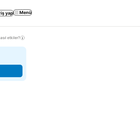
Menü
riş yap
sıl etkiler?