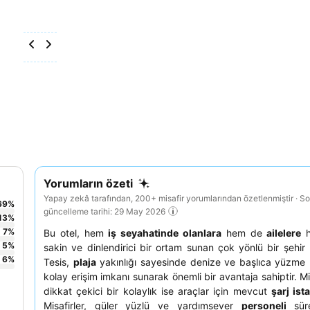
Yorumların özeti
Yapay zekâ tarafından, 200+ misafir yorumlarından özetlenmiştir · S
69
%
güncelleme tarihi: 29 May 2026
13
%
7
%
Bu otel, hem
iş seyahatinde olanlara
hem de
ailelere
h
5
%
sakin ve dinlendirici bir ortam sunan çok yönlü bir şehir 
6
%
Tesis,
plaja
yakınlığı sayesinde denize ve başlıca yüzme 
kolay erişim imkanı sunarak önemli bir avantaja sahiptir. Mis
dikkat çekici bir kolaylık ise araçlar için mevcut
şarj is
Misafirler, güler yüzlü ve yardımsever
personeli
süre