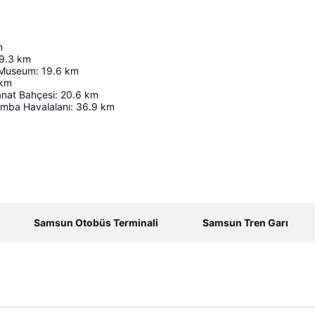
m
9.3
km
 Museum
:
19.6
km
km
nat Bahçesi
:
20.6
km
mba Havalalanı
:
36.9
km
Haritayı genişlet
Samsun Otobüs Terminali
Samsun Tren Garı