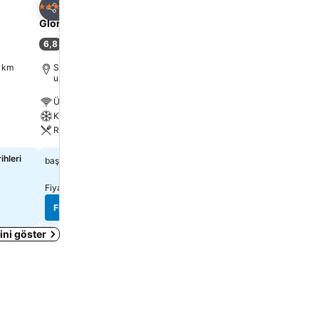
Favorilerime ekle
Favorilerime ek
Otel
Otel
3 Yıldız
3 Yıldız
Paylaş
Paylaş
Gloria Tibi Hotel
Pereira Samsun Hotel
6,8
9,0
(
1.389 misafir puanı
)
Mükemmel
(
1.550 misa
4 km
Samsun, Şehir merkezi 0.1 km
Samsun, Şehir merkezi 1
uzaklıkta
uzaklıkta
Ücretsiz kablosuz internet
Ücretsiz kablosuz intern
Klima
Otopark
Restoran
Klima
ihleri
₺2.056
₺2.981
başlangıç fiyatı
başlangıç fiyatı
Fiyatları görün:
7 site
Fiyatları görün:
11 site
Fiyatları görün
Fiyatları görün
ni göster