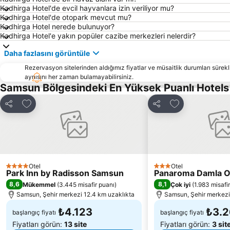
Kadhirga Hotel'de evcil hayvanlara izin veriliyor mu?
Kadhirga Hotel'de otopark mevcut mu?
Kadhirga Hotel nerede bulunuyor?
Kadhirga Hotel'e yakın popüler cazibe merkezleri nelerdir?
Daha fazlasını görüntüle
Rezervasyon sitelerinden aldığımız fiyatlar ve müsaitlik durumları sürekli
aynısını her zaman bulamayabilirsiniz.
Samsun Bölgesindeki En Yüksek Puanlı Hotel
Favorilerime ekle
Favorilerime ek
Paylaş
Paylaş
Otel
Otel
4 Yıldız
3 Yıldız
Park Inn by Radisson Samsun
Panaroma Damla O
8,6
8,1
Mükemmel
(
3.445 misafir puanı
)
Çok iyi
(
1.983 misafi
Samsun, Şehir merkezi 12.4 km uzaklıkta
Samsun, Şehir merkezi
₺4.123
₺3.
başlangıç fiyatı
başlangıç fiyatı
Fiyatları görün:
13 site
Fiyatları görün:
3 sit