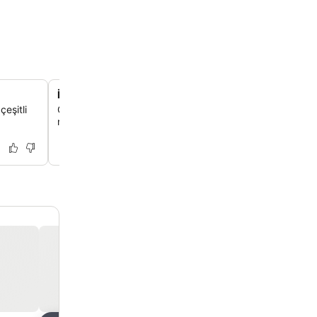
İyi donanımlı 24 saat açık fitness merkezi
eşitli
Otelin modern ve günün her saati açık fitness olanakları
rutinini istediğin zaman sürdürebilirsin.