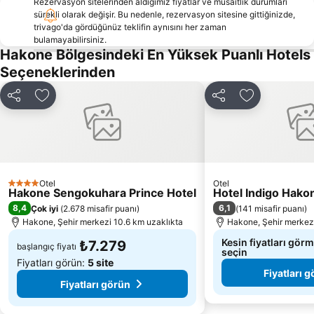
Rezervasyon sitelerinden aldığımız fiyatlar ve müsaitlik durumları
sürekli olarak değişir. Bu nedenle, rezervasyon sitesine gittiğinizde,
trivago'da gördüğünüz teklifin aynısını her zaman
bulamayabilirsiniz.
Hakone Bölgesindeki En Yüksek Puanlı Hotels
Seçeneklerinden
Paylaş
Favorilerime ekle
Paylaş
Favorilerime
Otel
Otel
4 Yıldız
Hakone Sengokuhara Prince Hotel
Hotel Indigo Hako
8,4
6,1
Çok iyi
(
2.678 misafir puanı
)
(
141 misafir puanı
)
Hakone, Şehir merkezi 10.6 km uzaklıkta
Hakone, Şehir merkezi
Kesin fiyatları görm
₺7.279
başlangıç fiyatı
seçin
Fiyatları görün:
5 site
Fiyatları 
Fiyatları görün