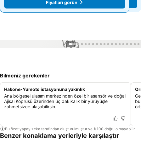
Fiyatları görün
Fiyatları görün
1 / 94
Bilmeniz gerekenler
Hakone-Yumoto istasyonuna yakınlık
Or
Ana bölgesel ulaşım merkezinden özel bir asansör ve doğal
Gen
Ajisai Köprüsü üzerinden üç dakikalık bir yürüyüşle
bu
zahmetsizce ulaşabilirsin.
ört
Bu özet yapay zeka tarafından oluşturulmuştur ve %100 doğru olmayabilir.
Benzer konaklama yerleriyle karşılaştır