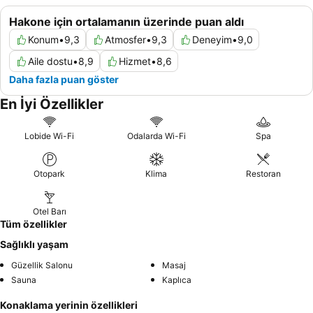
Hakone için ortalamanın üzerinde puan aldı
Konum
•
9,3
Atmosfer
•
9,3
Deneyim
•
9,0
Aile dostu
•
8,9
Hizmet
•
8,6
Daha fazla puan göster
En İyi Özellikler
Lobide Wi-Fi
Odalarda Wi-Fi
Spa
Otopark
Klima
Restoran
Otel Barı
Tüm özellikler
Sağlıklı yaşam
Güzellik Salonu
Masaj
Sauna
Kaplıca
Konaklama yerinin özellikleri