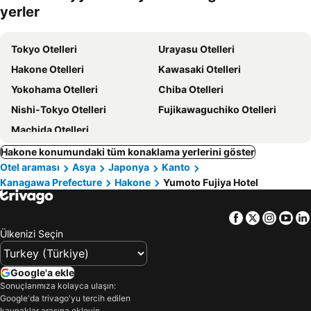
yerler
Tokyo Otelleri
Urayasu Otelleri
Hakone Otelleri
Kawasaki Otelleri
Yokohama Otelleri
Chiba Otelleri
Nishi-Tokyo Otelleri
Fujikawaguchiko Otelleri
Machida Otelleri
Hakone konumundaki tüm konaklama yerlerini göster
Otel araması
Asya
Japonya
Kanto
Kanagawa Prefecture
Hakone
Yumoto Fujiya Hotel
Facebook
Twitter
Insta
Yo
Ülkenizi Seçin
Google'a ekle
Sonuçlarımıza kolayca ulaşın:
Google'da trivago'yu tercih edilen
kaynaklar arasına ekleyin.