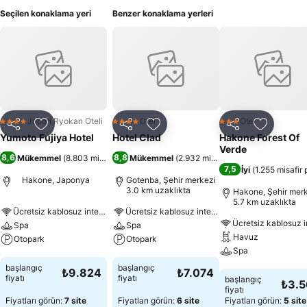
Seçilen konaklama yeri
Benzer konaklama yerleri
Japon Ryokan Oteli
Otel
Otel
4 Yıldız
4 Yıldız
3 Yıldız
Paylaş
Favorilerime ekle
Paylaş
Favorilerime ekle
Paylaş
Favoriler
Yumoto Fujiya Hotel
Hotel Clad
Hakone Forest Of
Verde
8,6
8,8
Mükemmel
(
8.803 misafir puanı
Mükemmel
)
(
2.932 misafir puanı
)
7,5
İyi
(
1.255 misafir
Hakone, Japonya
Gotenba, Şehir merkezi
3.0 km uzaklıkta
Hakone, Şehir mer
5.7 km uzaklıkta
Ücretsiz kablosuz internet
Ücretsiz kablosuz internet
Spa
Spa
Havuz
Otopark
Otopark
Spa
Fiyatları görün
Fiyatları görün
başlangıç
başlangıç
₺9.824
₺7.074
Fiyatları görün
fiyatı
fiyatı
başlangıç
₺3.
fiyatı
Fiyatları görün:
7 site
Fiyatları görün:
6 site
Fiyatları görün:
5 site