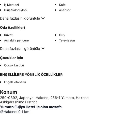
İş Merkezi
Kafe
Giriş Salonu/lobi
Asansör
Daha fazlasını görüntüle
Oda özellikleri
Küvet
Duş
Açılabilir pencere
Televizyon
Daha fazlasını görüntüle
Çocuklar için
Çocuk kulübü
ENGELLİLERE YÖNELİK ÖZELLİKLER
Engelli otoparkı
Konum
250-0392, Japonya, Hakone, 256-1 Yumoto, Hakone,
Ashigarashimo District
Yumoto Fujiya Hotel ile olan mesafe
Hakone
:
0.1
km