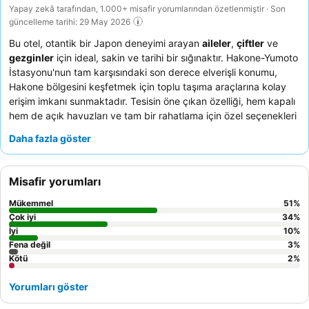
Yapay zekâ tarafından, 1.000+ misafir yorumlarından özetlenmiştir · Son
güncelleme tarihi: 29 May 2026
Bu otel, otantik bir Japon deneyimi arayan
aileler
,
çiftler
ve
gezginler
için ideal, sakin ve tarihi bir sığınaktır. Hakone-Yumoto
İstasyonu'nun tam karşısındaki son derece elverişli konumu,
Hakone bölgesini keşfetmek için toplu taşıma araçlarına kolay
erişim imkanı sunmaktadır. Tesisin öne çıkan özelliği, hem kapalı
hem de açık havuzları ve tam bir rahatlama için özel seçenekleri
bulunan dingin
onsen spa
'sıdır. Konuklar, personelin olağanüstü
Daha fazla göster
samimiyetini ve çok çeşitli Japon ve Batı yemekleri sunan zengin
kahvaltı büfesini sürekli olarak övmektedir. Gerçekten unutulmaz
bir konaklama için nehir, dağ veya kiraz çiçeği manzaralı bir oda
Misafir yorumları
rezervasyonu yapmayı düşünebilirsiniz.
Mükemmel
51
%
Çok iyi
34
%
İyi
10
%
Fena değil
3
%
Kötü
2
%
Yorumları göster