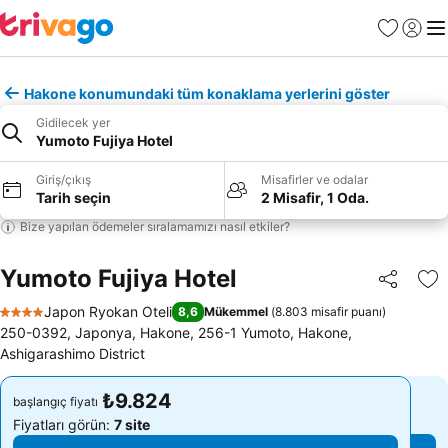
Favoriler
Giriş y
Me
Hakone konumundaki tüm konaklama yerlerini göster
Gidilecek yer
Yumoto Fujiya Hotel
Giriş/çıkış
Misafirler ve odalar
Tarih seçin
2 Misafir, 1 Oda.
Bize yapılan ödemeler sıralamamızı nasıl etkiler?
Yumoto Fujiya Hotel
Paylaş
Fa
Japon Ryokan Oteli
8,6
Mükemmel
(
8.803 misafir puanı
)
4 Yıldız
250-0392, Japonya, Hakone, 256-1 Yumoto, Hakone,
Ashigarashimo District
₺9.824
₺9.824
başlangıç fiyatı
başlangıç fiyatı
Fiyatları görün:
7 site
Fiyatları görün:
7 site