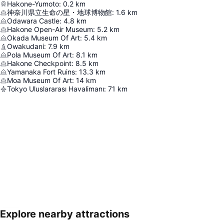
Hakone-Yumoto
:
0.2
km
神奈川県立生命の星・地球博物館
:
1.6
km
Odawara Castle
:
4.8
km
Hakone Open-Air Museum
:
5.2
km
Okada Museum Of Art
:
5.4
km
Owakudani
:
7.9
km
Pola Museum Of Art
:
8.1
km
Hakone Checkpoint
:
8.5
km
Yamanaka Fort Ruins
:
13.3
km
Moa Museum Of Art
:
14
km
Tokyo Uluslararası Havalimanı
:
71
km
Explore nearby attractions
Haritayı genişlet