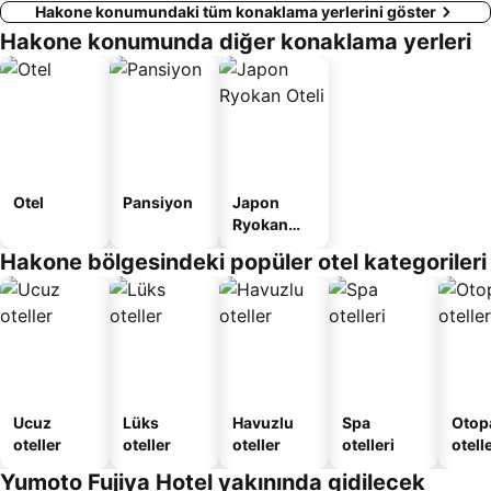
Hakone konumundaki tüm konaklama yerlerini göster
Hakone konumunda diğer konaklama yerleri
Otel
Pansiyon
Japon
Ryokan
Oteli
Hakone bölgesindeki popüler otel kategorileri
Ucuz
Lüks
Havuzlu
Spa
Otopa
oteller
oteller
oteller
otelleri
otell
Yumoto Fujiya Hotel yakınında gidilecek