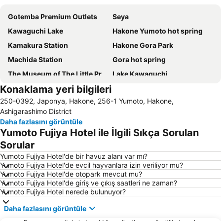
Gotemba Premium Outlets
Seya
Kawaguchi Lake
Hakone Yumoto hot spring
Kamakura Station
Hakone Gora Park
Machida Station
Gora hot spring
The Museum of The Little Prince
Lake Kawaguchi
Konaklama yeri bilgileri
Atami Sun Beach
Hadano Station
250-0392, Japonya, Hakone, 256-1 Yumoto, Hakone,
Mount Fuji
Fuji-Q Highland
Ashigarashimo District
Ofuna Station
Sagami Lake Resort Pleasure Forest
Daha fazlasını görüntüle
Yumoto Fujiya Hotel ile İlgili Sıkça Sorulan
Sorular
Yumoto Fujiya Hotel'de bir havuz alanı var mı?
Yumoto Fujiya Hotel'de evcil hayvanlara izin veriliyor mu?
Yumoto Fujiya Hotel'de otopark mevcut mu?
Yumoto Fujiya Hotel'de giriş ve çıkış saatleri ne zaman?
Yumoto Fujiya Hotel nerede bulunuyor?
Daha fazlasını görüntüle