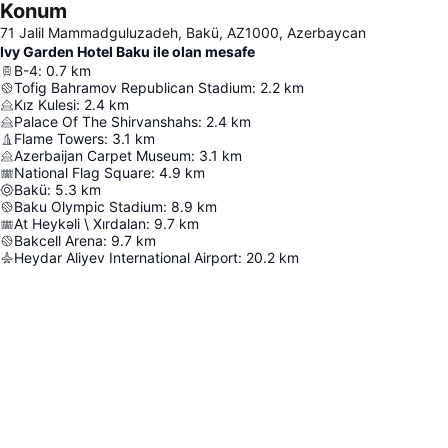
Konum
71 Jalil Mammadguluzadeh, Bakü, AZ1000, Azerbaycan
Ivy Garden Hotel Baku ile olan mesafe
B-4
:
0.7
km
Tofig Bahramov Republican Stadium
:
2.2
km
Kız Kulesi
:
2.4
km
Palace Of The Shirvanshahs
:
2.4
km
Flame Towers
:
3.1
km
Azerbaijan Carpet Museum
:
3.1
km
National Flag Square
:
4.9
km
Bakü
:
5.3
km
Baku Olympic Stadium
:
8.9
km
At Heykəli \ Xırdalan
:
9.7
km
Bakcell Arena
:
9.7
km
Heydar Aliyev International Airport
:
20.2
km