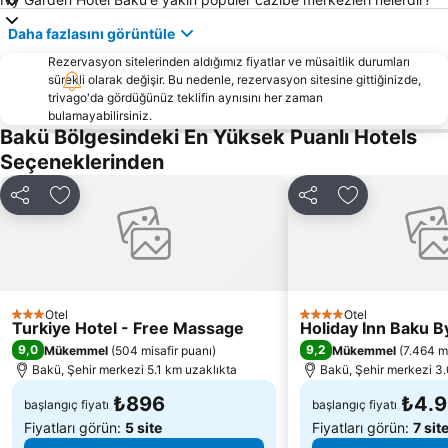
Daha fazlasını görüntüle
Rezervasyon sitelerinden aldığımız fiyatlar ve müsaitlik durumları
sürekli olarak değişir. Bu nedenle, rezervasyon sitesine gittiğinizde,
trivago'da gördüğünüz teklifin aynısını her zaman
bulamayabilirsiniz.
Bakü Bölgesindeki En Yüksek Puanlı Hotels
Seçeneklerinden
Paylaş
Favorilerime ekle
Paylaş
Favorilerime 
Otel
Otel
3 Yıldız
4 Yıldız
Turkiye Hotel - Free Massage
Holiday Inn Baku B
9,0
9,2
Mükemmel
(
504 misafir puanı
)
Mükemmel
(
7.464 mi
Bakü, Şehir merkezi 5.1 km uzaklıkta
Bakü, Şehir merkezi 3.
₺896
₺4.
başlangıç fiyatı
başlangıç fiyatı
Fiyatları görün:
5 site
Fiyatları görün:
7 sit