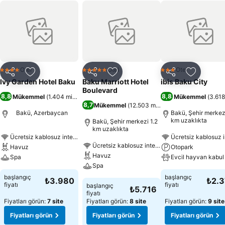
Otel
Otel
Otel
4 Yıldız
5 Yıldız
3 Yıldız
Paylaş
Favorilerime ekle
Paylaş
Favorilerime ekle
Paylaş
Favoriler
Ivy Garden Hotel Baku
Baku Marriott Hotel
ibis Baku City
Boulevard
8,8
8,8
Mükemmel
(
1.404 misafir puanı
)
Mükemmel
(
3.618
8,7
Mükemmel
(
12.503 misafir puanı
)
Bakü, Azerbaycan
Bakü, Şehir merkezi
km uzaklıkta
Bakü, Şehir merkezi 1.2
km uzaklıkta
Ücretsiz kablosuz internet
Ücretsiz kablosuz i
Ücretsiz kablosuz internet
Havuz
Otopark
Havuz
Spa
Evcil hayvan kabul 
Spa
başlangıç
başlangıç
₺3.980
₺2.
fiyatı
fiyatı
başlangıç
₺5.716
fiyatı
Fiyatları görün:
7 site
Fiyatları görün:
8 site
Fiyatları görün:
9 site
Fiyatları görün
Fiyatları görün
Fiyatları görün