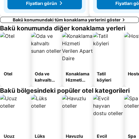
Fiyatları görün
Fiyatları g
Bakü konumundaki tüm konaklama yerlerini göster
Bakü konumunda diğer konaklama yerleri
Otel
Oda ve
Konaklama
Tatil
Host
kahvaltı
Hizmeti
köyleri
sunan
Verilen
Bakü bölgesindeki popüler otel kategorileri
oteller
Apart
Daire
Ucuz
Lüks
Havuzlu
Evcil
Spa