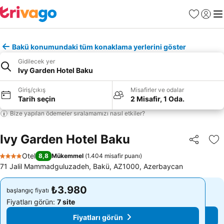
Favoriler
Giriş y
Me
Bakü konumundaki tüm konaklama yerlerini göster
Gidilecek yer
Ivy Garden Hotel Baku
Giriş/çıkış
Misafirler ve odalar
Tarih seçin
2 Misafir, 1 Oda.
Bize yapılan ödemeler sıralamamızı nasıl etkiler?
Ivy Garden Hotel Baku
Paylaş
Fa
Otel
8,8
Mükemmel
(
1.404 misafir puanı
)
4 Yıldız
71 Jalil Mammadguluzadeh, Bakü, AZ1000, Azerbaycan
₺3.980
₺3.980
başlangıç fiyatı
başlangıç fiyatı
Fiyatları görün:
7 site
Fiyatları görün:
7 site
Fiyatları görün
Fiyatları görün