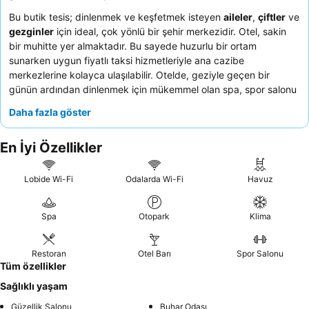
Bu butik tesis; dinlenmek ve keşfetmek isteyen
aileler
,
çiftler
ve
gezginler
için ideal, çok yönlü bir şehir merkezidir. Otel, sakin
bir muhitte yer almaktadır. Bu sayede huzurlu bir ortam
sunarken uygun fiyatlı taksi hizmetleriyle ana cazibe
merkezlerine kolayca ulaşılabilir. Otelde, geziyle geçen bir
günün ardından dinlenmek için mükemmel olan spa, spor salonu
ve yüzme havuzu gibi harika
sağlıklı yaşam olanakları
Daha fazla göster
bulunmaktadır. Konuklar, güler yüzlü ve yardımsever personeli
sürekli olarak övmektedir. Ayrıca zengin seçeneklere ve
En İyi Özellikler
olağanüstü bir
omlet istasyonuna
sahip kahvaltı, otelin öne
çıkan özelliklerindendir. Daha sakin bir deneyim için konuklar
bahçe manzaralı bir oda talep edebilirler.
Lobide Wi-Fi
Odalarda Wi-Fi
Havuz
Spa
Otopark
Klima
Restoran
Otel Barı
Spor Salonu
Tüm özellikler
Sağlıklı yaşam
Güzellik Salonu
Buhar Odası