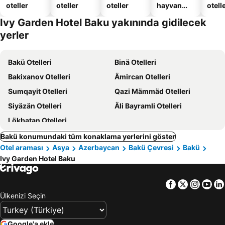
oteller
oteller
oteller
hayvan
otelle
dostu
Ivy Garden Hotel Baku yakınında gidilecek
oteller
yerler
Bakü Otelleri
Binä Otelleri
Bakixanov Otelleri
Ämircan Otelleri
Sumqayit Otelleri
Qazi Mämmäd Otelleri
Siyäzän Otelleri
Äli Bayramli Otelleri
Lökbatan Otelleri
Bakü konumundaki tüm konaklama yerlerini göster
Otel araması
Asya
Azerbaycan
Bakü Çevresi
Bakü
Ivy Garden Hotel Baku
Facebook
Twitter
Insta
Yo
Ülkenizi Seçin
Google'a ekle