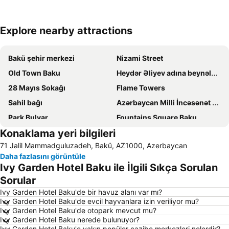
Explore nearby attractions
Haritayı genişlet
Bakü şehir merkezi
Nizami Street
Old Town Baku
Heydər Əliyev adına beynəlxalq hava limanı
28 Mayıs Sokağı
Flame Towers
Sahil bağı
Azərbaycan Milli İncəsənət Muzeyi
Park Bulvar
Fountains Square Baku
Konaklama yeri bilgileri
Neftçilər Prospekti
Baku Olympic Stadium
71 Jalil Mammadguluzadeh, Bakü, AZ1000, Azerbaycan
Heydər Əliyev prospekti
Baku Boulevard
Daha fazlasını görüntüle
Azerbaijan State Museum of Art Rustam Mustafayev
Azadliq Square
Ivy Garden Hotel Baku ile İlgili Sıkça Sorulan
Baku Expo Centre
Axundov adına Azərbaycan Dövlət Akademik Opera və Balet Teatrı
Sorular
Baku railway station
Baku International Sea Trade Port
Ivy Garden Hotel Baku'de bir havuz alanı var mı?
Ivy Garden Hotel Baku'de evcil hayvanlara izin veriliyor mu?
Tofiq Bahramov Stadium
Palace of the Shirvanshahs
Ivy Garden Hotel Baku'de otopark mevcut mu?
Ivy Garden Hotel Baku nerede bulunuyor?
Kiçik Venesiya
Ivy Garden Hotel Baku'e yakın popüler cazibe merkezleri nelerdir?