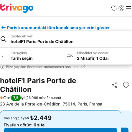
Favoriler
Giriş y
Me
Paris konumundaki tüm konaklama yerlerini göster
Gidilecek yer
hotelF1 Paris Porte de Châtillon
Giriş/çıkış
Misafirler ve odalar
Tarih seçin
2 Misafir, 1 Oda.
Bize yapılan ödemeler sıralamamızı nasıl etkiler?
hotelF1 Paris Porte de
Châtillon
Paylaş
Fa
Otel
7,5
İyi
(
26.066 misafir puanı
)
1 Yıldız
23 Ave de la Porte-de-Châtillon, 75014, Paris, Fransa
₺2.449
₺2.449
başlangıç fiyatı
başlangıç fiyatı
Fiyatları görün:
6 site
Fiyatları görün:
6 site