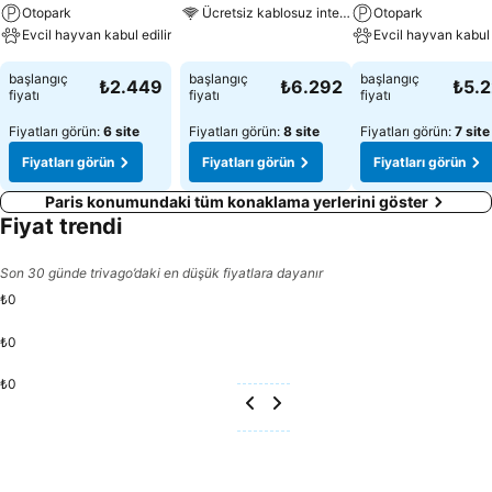
Otopark
Ücretsiz kablosuz internet
Otopark
Evcil hayvan kabul edilir
Evcil hayvan kabul 
başlangıç
başlangıç
başlangıç
₺2.449
₺6.292
₺5.
fiyatı
fiyatı
fiyatı
Fiyatları görün:
6 site
Fiyatları görün:
8 site
Fiyatları görün:
7 site
Fiyatları görün
Fiyatları görün
Fiyatları görün
Paris konumundaki tüm konaklama yerlerini göster
Fiyat trendi
Son 30 günde trivago’daki en düşük fiyatlara dayanır
₺0
₺0
₺0