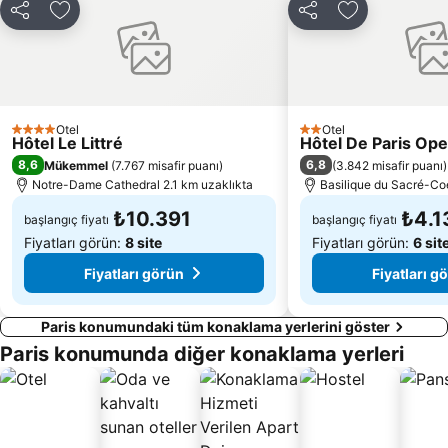
Stade de France Stadyumu
10 Bölge Republique
Paylaş
Favorilerime ekle
Paylaş
Favorilerime 
La Defense
La Vallée Outlet Shopping Village
12 Bölge Bercy
Paris Kongre Sarayı
Quartier Latin
Ville Paris Oteli
Notre-Dame Cathedral
Louis Vuitton
Otel
Otel
4 Yıldız
2 Yıldız
Hôtel Le Littré
Hôtel De Paris Ope
17 Bölge Batignolles
Châtelet Metro Station
8,6
6,8
Mükemmel
(
7.767 misafir puanı
)
(
3.842 misafir puanı
)
Bercy
Montparnasse Tren İstasyonu
Notre-Dame Cathedral 2.1 km uzaklıkta
Basilique du Sacré-Co
₺10.391
₺4.1
başlangıç fiyatı
başlangıç fiyatı
Fiyatları görün:
8 site
Fiyatları görün:
6 sit
Fiyatları görün
Fiyatları g
Paris konumundaki tüm konaklama yerlerini göster
Paris konumunda diğer konaklama yerleri