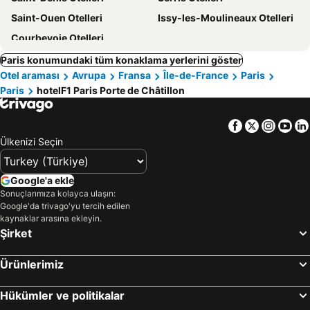
Saint-Ouen Otelleri
Issy-les-Moulineaux Otelleri
Courbevoie Otelleri
Paris konumundaki tüm konaklama yerlerini göster
Otel araması
Avrupa
Fransa
Île-de-France
Paris
Paris
hotelF1 Paris Porte de Châtillon
Facebook
Twitter
Insta
Yo
Ülkenizi Seçin
Google'a ekle
Sonuçlarımıza kolayca ulaşın:
Google'da trivago'yu tercih edilen
kaynaklar arasına ekleyin.
Şirket
Ürünlerimiz
Hükümler ve politikalar