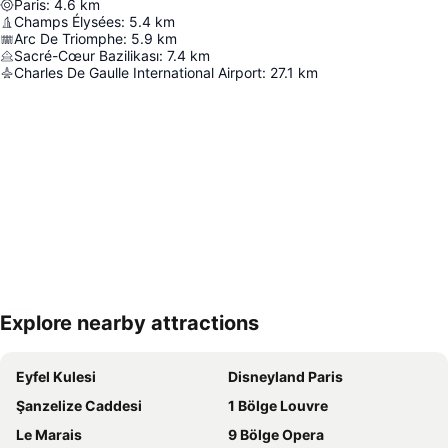
Paris
:
4.6
km
Champs Élysées
:
5.4
km
Arc De Triomphe
:
5.9
km
Sacré-Cœur Bazilikası
:
7.4
km
Charles De Gaulle International Airport
:
27.1
km
Explore nearby attractions
Haritayı genişlet
Eyfel Kulesi
Disneyland Paris
Şanzelize Caddesi
1 Bölge Louvre
Le Marais
9 Bölge Opera