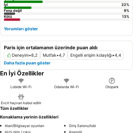
İyi
22
%
Fena değil
9
%
Kötü
13
%
Yorumları göster
Paris için ortalamanın üzerinde puan aldı
Deneyim
•
8,2
Mutfak
•
4,7
Engelli erişim kolaylığı
•
4,4
Daha fazla puan göster
En İyi Özellikler
Lobide Wi-Fi
Odalarda Wi-Fi
Otopark
Evcil hayvan kabul edilir
Tüm özellikler
Konaklama yerinin özellikleri
Atari/Bilgisayar oyunları
Giriş Salonu/lobi
Hızlı giriş / çıkış
Asansör