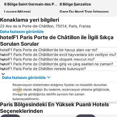
6 Bölge Saint Germain des Pres
8 Bölge Şanzelize
Louvre Müzesi
Gare Du Nord Tren İstasyonu Paris
Konaklama yeri bilgileri
7 Bölge Invalides
Charles de Gaulle Havalimanı Paris
23 Ave de la Porte-de-Châtillon, 75014, Paris, Fransa
5 Bölge Latin Meydanı
Concorde Meydanı
Daha fazlasını görüntüle
58 tour eiffel
4 Bölge Hotel de Ville
hotelF1 Paris Porte de Châtillon ile İlgili Sıkça
3 Bölge Temple
Montparnasse
Sorulan Sorular
2 Bölge Sentier
11 Bölge Bastille
hotelF1 Paris Porte de Châtillon'de bir havuz alanı var mı?
hotelF1 Paris Porte de Châtillon'de evcil hayvanlara izin veriliyor mu?
Palais Garnier Opera National de Paris
15 Bölge Porte de Versailles
hotelF1 Paris Porte de Châtillon'de otopark mevcut mu?
hotelF1 Paris Porte de Châtillon'de giriş ve çıkış saatleri ne zaman?
Zafer Anıtı Paris
Paris Porte de Versailles Sergi Merkezi
hotelF1 Paris Porte de Châtillon nerede bulunuyor?
16 Bölge Trocadero
Gare de Lyon Tren İstasyonu
Daha fazlasını görüntüle
Orly Havaalanı
Montmartre
Rezervasyon sitelerinden aldığımız fiyatlar ve müsaitlik durumları
18 Bölge Montmartre
13 Bölge Place d Italie
sürekli olarak değişir. Bu nedenle, rezervasyon sitesine gittiğinizde,
trivago'da gördüğünüz teklifin aynısını her zaman
St-Germain-des-Prés
Gare de l Est Tren İstasyonu
bulamayabilirsiniz.
14 Bölge Montparnasse
Les Halles
Paris Bölgesindeki En Yüksek Puanlı Hotels
Seçeneklerinden
Champs-Élysées - Clemenceau Metro Station
Charles de Gaulle - Étoile Metro Station