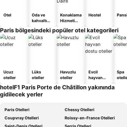
Otel
Oda ve
Konaklama
Hostel
Pans
kahvaltı
Hizmeti
sunan
Verilen
Paris bölgesindeki popüler otel kategorileri
oteller
Apart
Daire
Ucuz
Lüks
Havuzlu
Evcil
Spa
oteller
oteller
oteller
hayvan
otelle
dostu
hotelF1 Paris Porte de Châtillon yakınında
oteller
gidilecek yerler
Paris Otelleri
Chessy Otelleri
Coupvray Otelleri
Roissy-en-France Otelleri
Saint-Denis Otelleri
Serris Otelleri