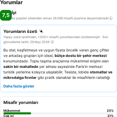
Yorumlar
İyi
7,5
en popüler sitelerden alınan 26.066 misafir puanına
dayanmaktadır
Yorumların özeti
Yapay zekâ tarafından, 1.000+ misafir yorumlarından özetlenmiştir · Son
güncelleme tarihi: 29 May 2026
Bu otel, keşfetmeye ve uygun fiyata öncelik veren genç çiftler
ve arkadaş grupları için ideal,
bütçe dostu bir şehir merkezi
konumundadır. Toplu taşıma araçlarına mükemmel erişimi olan
sakin bir mahallede
yer alması sayesinde Paris'in merkezi
turistik yerlerine kolayca ulaşılabilir. Tesiste, lobide
otomatlar ve
mikrodalga fırınlar
gibi pratik olanaklar ile misafirlerin rahatlığı
için çamaşır makinesi ve kurutucu bulunmaktadır. Misafirler,
son
Daha fazla göster
derece yardımsever ve güler yüzlü resepsiyon ekibini
sürekli
olarak övmekte ve özellikle kahve seçenekleri olmak üzere taze,
düzenli olarak yenilenen kahvaltı ürünlerini takdir etmektedir.
Misafir yorumları
Daha sakin bir deneyim için misafirler, bahçeye bakan bir oda
talep etmeyi düşünebilirler.
Mükemmel
25
%
Çok iyi
31
%