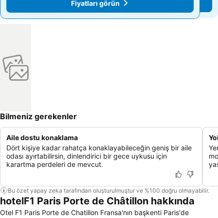
Fiyatları görün
Fiyatları görün
Bilmeniz gerekenler
Aile dostu konaklama
Yo
Dört kişiye kadar rahatça konaklayabileceğin geniş bir aile
Yen
odası ayırtabilirsin, dinlendirici bir gece uykusu için
mo
karartma perdeleri de mevcut.
yaş
Bu özet yapay zeka tarafından oluşturulmuştur ve %100 doğru olmayabilir.
hotelF1 Paris Porte de Châtillon hakkında
Otel F1 Paris Porte de Chatillon Fransa'nın başkenti Paris'de