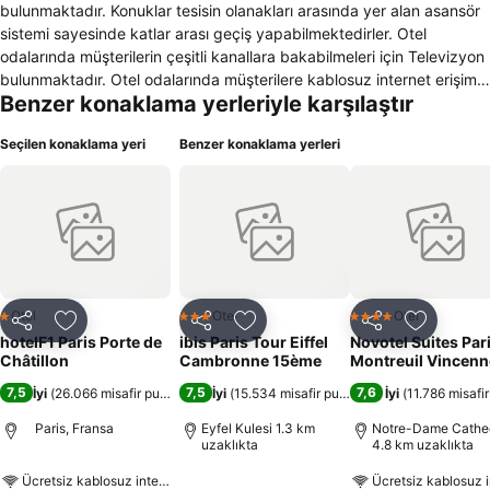
bulunmaktadır. Konuklar tesisin olanakları arasında yer alan asansör
sistemi sayesinde katlar arası geçiş yapabilmektedirler. Otel
odalarında müşterilerin çeşitli kanallara bakabilmeleri için Televizyon
bulunmaktadır. Otel odalarında müşterilere kablosuz internet erişim
Benzer konaklama yerleriyle karşılaştır
olanağı sağlamaktadır. Evcil hayvan müşterinin istemesi üzerine
otele girebilir. Otel müşterilerine çeşitli gazete, dergi okumaları ve
Seçilen konaklama yeri
Benzer konaklama yerleri
çeşitli içecek içmeleri için lobisinde ağırlamaktadır. Otelde aracı olan
müşteriler için otopark mevcuttur. Otel F1 Paris Porte de sigara
içmeyen müşteriler için özel odalar bulunmaktadır. Otelin
özelliklerinden biri de engelli konuklar için dizayn edilmiş oda ve
ulaşım olanaklarıdır. Komplekste hızlı checkin/checkot
bulunmaktadır. Otele gelen müşterilere kredi kart ile ödeme
seçeneği sunulmaktadır. Otelin odaları merkezi ısıtma sistemi ile
donatılmıştır.
Otel
Otel
Otel
1 Yıldız
3 Yıldız
4 Yıldız
Paylaş
Favorilerime ekle
Paylaş
Favorilerime ekle
Paylaş
Favoriler
hotelF1 Paris Porte de
ibis Paris Tour Eiffel
Novotel Suites Par
Châtillon
Cambronne 15ème
Montreuil Vincenn
7,5
7,5
7,6
İyi
(
26.066 misafir puanı
)
İyi
(
15.534 misafir puanı
)
İyi
(
11.786 misafi
Paris, Fransa
Eyfel Kulesi 1.3 km
Notre-Dame Cathe
uzaklıkta
4.8 km uzaklıkta
Ücretsiz kablosuz internet
Ücretsiz kablosuz i