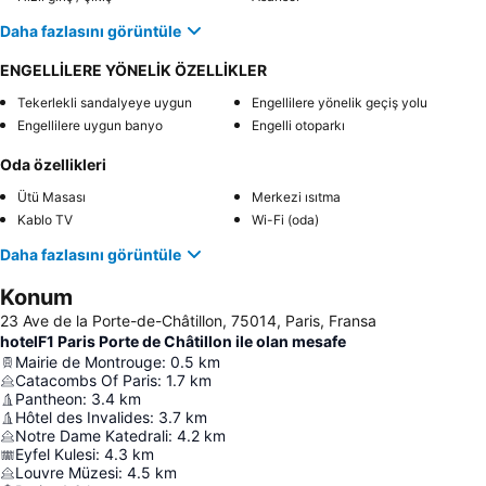
Daha fazlasını görüntüle
ENGELLİLERE YÖNELİK ÖZELLİKLER
Tekerlekli sandalyeye uygun
Engellilere yönelik geçiş yolu
Engellilere uygun banyo
Engelli otoparkı
Oda özellikleri
Ütü Masası
Merkezi ısıtma
Kablo TV
Wi-Fi (oda)
Daha fazlasını görüntüle
Konum
23 Ave de la Porte-de-Châtillon, 75014, Paris, Fransa
hotelF1 Paris Porte de Châtillon ile olan mesafe
Mairie de Montrouge
:
0.5
km
Catacombs Of Paris
:
1.7
km
Pantheon
:
3.4
km
Hôtel des Invalides
:
3.7
km
Notre Dame Katedrali
:
4.2
km
Eyfel Kulesi
:
4.3
km
Louvre Müzesi
:
4.5
km