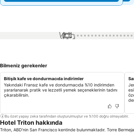
1 / 93
Bilmeniz gerekenler
Bitişik kafe ve dondurmacıda indirimler
Sa
Yakındaki Fransız kafe ve dondurmacıda %10 indirimden
Jer
yararlanarak pratik ve lezzetli yemek seçeneklerinin tadını
esi
çıkarabilirsin.
öz
de
Bu özet yapay zeka tarafından oluşturulmuştur ve %100 doğru olmayabilir.
Hotel Triton hakkında
Triton, ABD'nin San Francisco kentinde bulunmaktadır. Torre Bermeja