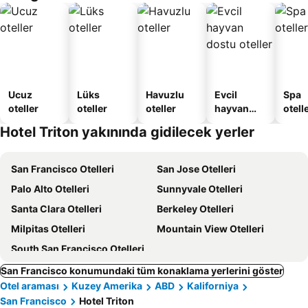
Ucuz
Lüks
Havuzlu
Evcil
Spa
oteller
oteller
oteller
hayvan
otelle
dostu
Hotel Triton yakınında gidilecek yerler
oteller
San Francisco Otelleri
San Jose Otelleri
Palo Alto Otelleri
Sunnyvale Otelleri
Santa Clara Otelleri
Berkeley Otelleri
Milpitas Otelleri
Mountain View Otelleri
South San Francisco Otelleri
San Francisco konumundaki tüm konaklama yerlerini göster
Otel araması
Kuzey Amerika
ABD
Kaliforniya
San Francisco
Hotel Triton