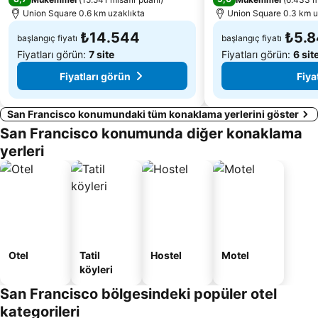
Union Square 0.6 km uzaklıkta
Union Square 0.3 km u
₺14.544
₺5.
başlangıç fiyatı
başlangıç fiyatı
Fiyatları görün:
7 site
Fiyatları görün:
6 sit
Fiyatları görün
Fiya
San Francisco konumundaki tüm konaklama yerlerini göster
San Francisco konumunda diğer konaklama
yerleri
Otel
Tatil
Hostel
Motel
köyleri
San Francisco bölgesindeki popüler otel
kategorileri