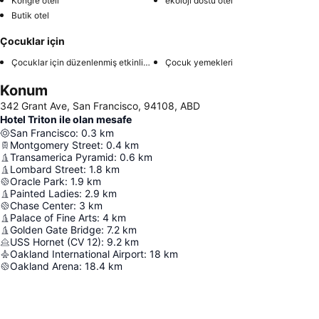
Kongre oteli
ekoloji dostu otel
Butik otel
Çocuklar için
Çocuklar için düzenlenmiş etkinlikler
Çocuk yemekleri
Konum
342 Grant Ave, San Francisco, 94108, ABD
Hotel Triton ile olan mesafe
San Francisco
:
0.3
km
Montgomery Street
:
0.4
km
Transamerica Pyramid
:
0.6
km
Lombard Street
:
1.8
km
Oracle Park
:
1.9
km
Painted Ladies
:
2.9
km
Chase Center
:
3
km
Palace of Fine Arts
:
4
km
Golden Gate Bridge
:
7.2
km
USS Hornet (CV 12)
:
9.2
km
Oakland International Airport
:
18
km
Oakland Arena
:
18.4
km