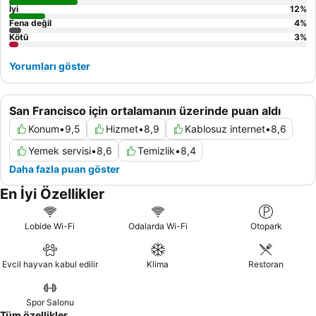
İyi
12
%
Fena değil
4
%
Kötü
3
%
Yorumları göster
San Francisco için ortalamanın üzerinde puan aldı
Konum
•
9,5
Hizmet
•
8,9
Kablosuz internet
•
8,6
Yemek servisi
•
8,6
Temizlik
•
8,4
Daha fazla puan göster
En İyi Özellikler
Lobide Wi-Fi
Odalarda Wi-Fi
Otopark
Evcil hayvan kabul edilir
Klima
Restoran
Spor Salonu
Tüm özellikler