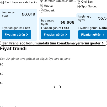
Ücretsiz kablosuz internet
Otel Barı
Evcil hayvan kabul edilir
Havuz
Spor Salonu
Otopark
Fiyatları görün
başlangıç
₺6.819
Fiyatları görün
fiyatı
başlangıç
₺5.
Fiyatları görün
fiyatı
başlangıç
₺6.668
fiyatı
Fiyatları görün:
5 site
Fiyatları görün:
1 site
Fiyatları görün:
5 site
Fiyatları görün
Fiyatları görün
Fiyatları görün
San Francisco konumundaki tüm konaklama yerlerini göster
Fiyat trendi
Son 30 günde trivago’daki en düşük fiyatlara dayanır
₺0
₺0
₺0