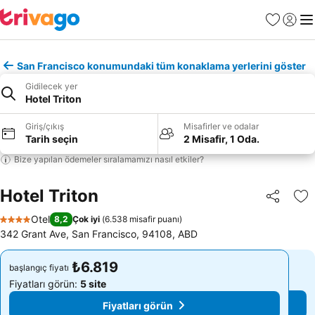
Favoriler
Giriş y
Me
San Francisco konumundaki tüm konaklama yerlerini göster
Gidilecek yer
Hotel Triton
Giriş/çıkış
Misafirler ve odalar
Tarih seçin
2 Misafir, 1 Oda.
Bize yapılan ödemeler sıralamamızı nasıl etkiler?
Hotel Triton
Paylaş
Fa
Otel
8,2
Çok iyi
(
6.538 misafir puanı
)
4 Yıldız
342 Grant Ave, San Francisco, 94108, ABD
₺6.819
₺6.819
başlangıç fiyatı
başlangıç fiyatı
Fiyatları görün:
5 site
Fiyatları görün:
5 site
Fiyatları görün
Fiyatları görün