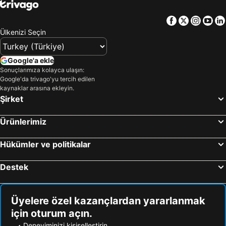
Facebook
Twitter
Insta
Yo
Ülkenizi Seçin
Google'a ekle
Sonuçlarımıza kolayca ulaşın:
Google'da trivago'yu tercih edilen
kaynaklar arasına ekleyin.
Şirket
Ürünlerimiz
Hükümler ve politikalar
Destek
Üyelere özel kazançlardan yararlanmak
için oturum açın.
Deneyiminizi kişiselleştirin