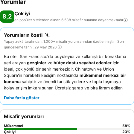
Yorumlar
Çok iyi
8,2
en popüler sitelerden alınan 6.538 misafir puanına
dayanmaktadır
Yorumların özeti
Yapay zekâ tarafından, 1.000+ misafir yorumlarından özetlenmiştir · Son
güncelleme tarihi: 29 May 2026
Bu otel, San Francisco'da büyüleyici ve kullanışlı bir konaklama
yeri arayan
gezginler
ve
bütçe dostu seyahat edenler
için
ideal, çok yönlü bir şehir merkezidir. Chinatown ve Union
Square'in hareketli kesişim noktasında
mükemmel merkezi bir
konuma
sahiptir ve önemli turistik yerlere ve toplu taşımaya
kolay erişim imkanı sunar. Ücretsiz şarap ve bira ikram edilen
günlük
happy hour
, konaklamaya önemli bir değer katan,
Daha fazla göster
sürekli övgü alan bir ayrıcalıktır. Misafirler, olağanüstü
samimiyetleri ve özenleri için
otel ekibini
sürekli olarak
övmektedir. Daha sakin bir deneyim için bahçeye bakan bir oda
Misafir yorumları
talep etmeyi düşünebilirsiniz.
Mükemmel
58
%
Çok iyi
23
%