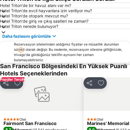
AD:TECH SAN FRANCISCO
Transamerica Pyramid
Hotel Triton'de bir havuz alanı var mı?
Hotel Triton'de evcil hayvanlara izin veriliyor mu?
Metreon Shopping Center
Lombard Street
Hotel Triton'de otopark mevcut mu?
Yosemite National Park - Day Trip from San Francisco
Aquatic Park
Hotel Triton'de giriş ve çıkış saatleri ne zaman?
Hotel Triton nerede bulunuyor?
Pacific Heights
Highway 1
Daha fazlasını görüntüle
Ocean View
Jack London Square
Rezervasyon sitelerinden aldığımız fiyatlar ve müsaitlik durumları
Buchanan Field Airport
Stanford Shopping Center
sürekli olarak değişir. Bu nedenle, rezervasyon sitesine gittiğinizde,
trivago'da gördüğünüz teklifin aynısını her zaman
bulamayabilirsiniz.
San Francisco Bölgesindeki En Yüksek Puanlı
Hotels Seçeneklerinden
Popüler Tercih
Paylaş
Favorilerime ekle
Paylaş
Favorilerime 
Otel
Otel
5 Yıldız
3 Yıldız
Fairmont San Francisco
Marines' Memorial
8,7
9,0
Mükemmel
(
15.541 misafir puanı
)
Mükemmel
(
6.433 m