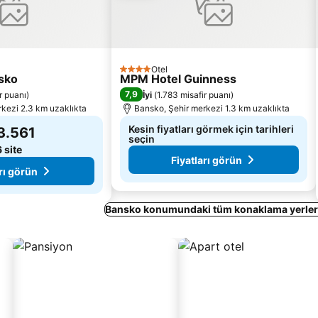
Otel
4 Yıldız
sko
MPM Hotel Guinness
7,9
r puanı
)
İyi
(
1.783 misafir puanı
)
kezi 2.3 km uzaklıkta
Bansko, Şehir merkezi 1.3 km uzaklıkta
Kesin fiyatları görmek için tarihleri
3.561
seçin
6 site
Fiyatları görün
rı görün
Bansko konumundaki tüm konaklama yerleri