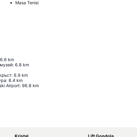
Masa Tenisi
6.6
km
 музей
:
6.8
km
кръст
:
6.9
km
ура
:
8.4
km
ski Airport
:
96.8
km
Haritayı genişlet
Kristal
Lift Gondola