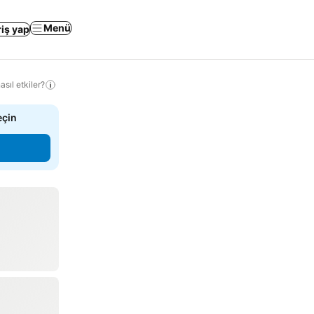
Menü
riş yap
sıl etkiler?
eçin