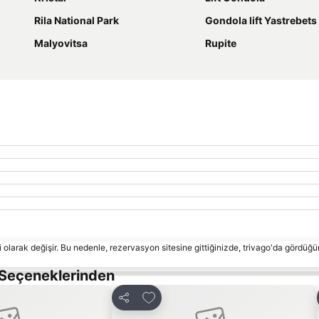
Rila National Park
Gondola lift Yastrebets
Malyovitsa
Rupite
 olarak değişir. Bu nedenle, rezervasyon sitesine gittiğinizde, trivago'da gördüğü
 Seçeneklerinden
e ekle
Favorilerime ekle
Paylaş