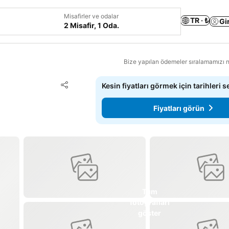
Misafirler ve odalar
TR · ₺
Gi
2 Misafir, 1 Oda.
Bize yapılan ödemeler sıralamamızı na
Favorilerime ekle
Kesin fiyatları görmek için tarihleri s
Paylaş
Fiyatları görün