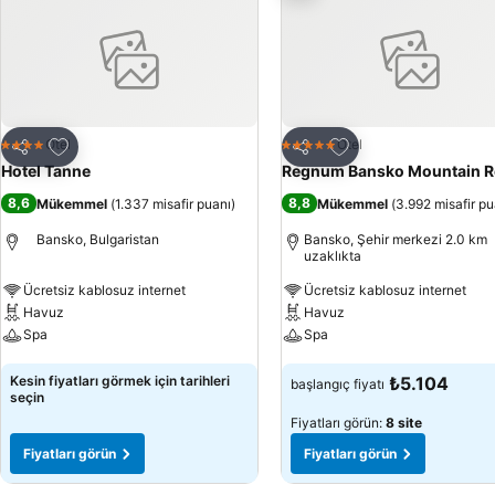
Favorilerime ekle
Favorilerime ekle
Otel
Otel
4 Yıldız
5 Yıldız
Paylaş
Paylaş
Hotel Tanne
Regnum Bansko Mountain R
8,6
8,8
Mükemmel
(
1.337 misafir puanı
)
Mükemmel
(
3.992 misafir pu
Bansko, Bulgaristan
Bansko, Şehir merkezi 2.0 km
uzaklıkta
Ücretsiz kablosuz internet
Ücretsiz kablosuz internet
Havuz
Havuz
Spa
Spa
Fiyatları görün
Fiyatları görün
Kesin fiyatları görmek için tarihleri
₺5.104
başlangıç fiyatı
seçin
Fiyatları görün:
8 site
Fiyatları görün
Fiyatları görün