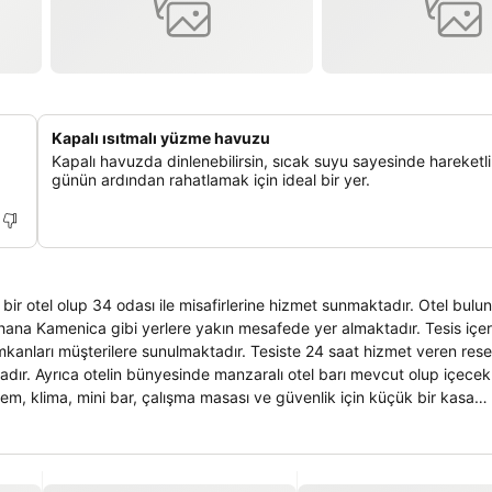
Kapalı ısıtmalı yüzme havuzu
Kapalı havuzda dinlenebilirsin, sıcak suyu sayesinde hareketli
günün ardından rahatlamak için ideal bir yer.
ı bir otel olup 34 odası ile misafirlerine hizmet sunmaktadır. Otel bu
hana Kamenica gibi yerlere yakın mesafede yer almaktadır. Tesis içe
r imkanları müşterilere sunulmaktadır. Tesiste 24 saat hizmet veren res
dır. Ayrıca otelin bünyesinde manzaralı otel barı mevcut olup içecek s
m, klima, mini bar, çalışma masası ve güvenlik için küçük bir kasa
levizyon da odalarda kullanıcıların hizmetindedir. Otel içerisinde yer
kapalı yüzme havuzu, hamam, masaj yaptırma imkanı, playstation, sau
visi vardır.