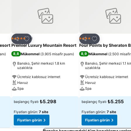
Favorilerime ekle
Favorilerime ekle
Otel
Otel
5 Yıldız
4 Yıldız
Paylaş
Paylaş
esort
Premier Luxury Mountain Resort
Four Points by Sheraton 
8,8
8,9
anı
)
Mükemmel
(
3.905 misafir puanı
)
Mükemmel
(
2.500 misafir
Bansko, Şehir merkezi 1.8 km
Bansko, Şehir merkezi 1.1 k
uzaklıkta
uzaklıkta
Ücretsiz kablosuz internet
Ücretsiz kablosuz internet
Havuz
Havuz
Spa
Spa
Fiyatları görün
Fiyatları görün
₺5.298
₺5.255
başlangıç fiyatı
başlangıç fiyatı
Fiyatları görün:
7 site
Fiyatları görün:
7 site
Fiyatları görün
Fiyatları görün
Bansko konumundaki tüm konaklama yerleri