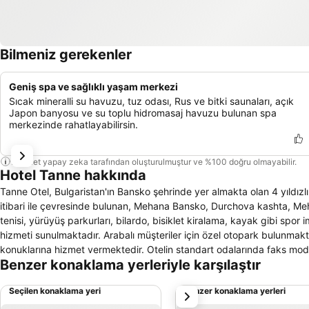
Bilmeniz gerekenler
Geniş spa ve sağlıklı yaşam merkezi
Sıcak mineralli su havuzu, tuz odası, Rus ve bitki saunaları, açık
Japon banyosu ve su toplu hidromasaj havuzu bulunan spa
merkezinde rahatlayabilirsin.
Bu özet yapay zeka tarafından oluşturulmuştur ve %100 doğru olmayabilir.
Hotel Tanne hakkında
Tanne Otel, Bulgaristan'ın Bansko şehrinde yer almakta olan 4 yıldızl
itibari ile çevresinde bulunan, Mehana Bansko, Durchova kashta, Me
tenisi, yürüyüş parkurları, bilardo, bisiklet kiralama, kayak gibi spo
hizmeti sunulmaktadır. Arabalı müşteriler için özel otopark bulunmakta
konuklarına hizmet vermektedir. Otelin standart odalarında faks mode
Benzer konaklama yerleriyle karşılaştır
bulunmaktadır. Ayrıca otelin odalarında duşlu banyo bulunmaktadır. Te
balkonlu veya teraslı olabilmektedir. Tesiste diskotek/gece klubü, 
Seçilen konaklama yeri
Benzer konaklama yerleri
sonraki
yer almaktadır. Otel içerisinde yer alan kafede sıcak-soğuk içecek ser