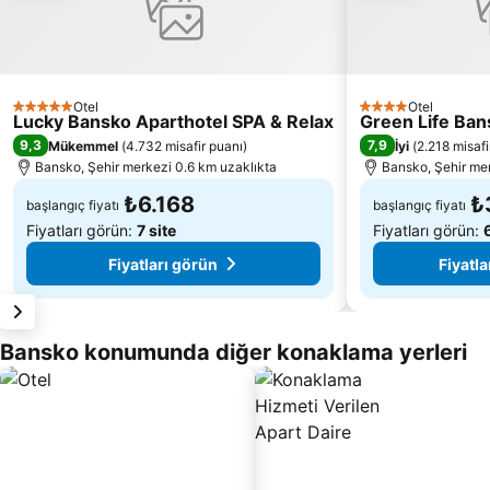
Otel
Otel
5 Yıldız
4 Yıldız
Lucky Bansko Aparthotel SPA & Relax
Green Life Ban
9,3
7,9
Mükemmel
(
4.732 misafir puanı
)
İyi
(
2.218 misafi
Bansko, Şehir merkezi 0.6 km uzaklıkta
Bansko, Şehir mer
₺6.168
₺
başlangıç fiyatı
başlangıç fiyatı
Fiyatları görün:
7 site
Fiyatları görün:
Fiyatları görün
Fiyatla
Bansko konumunda diğer konaklama yerleri