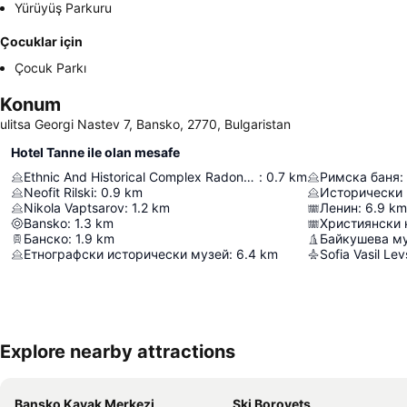
Yürüyüş Parkuru
Çocuklar için
Çocuk Parkı
Konum
ulitsa Georgi Nastev 7, Bansko, 2770, Bulgaristan
Hotel Tanne ile olan mesafe
Ethnic And Historical Complex Radonova House
:
0.7
km
Римска баня
:
Neofit Rilski
:
0.9
km
Исторически
Nikola Vaptsarov
:
1.2
km
Ленин
:
6.9
km
Bansko
:
1.3
km
Християнски 
Банско
:
1.9
km
Байкушева м
Етнографски исторически музей
:
6.4
km
Sofia Vasil Lev
Explore nearby attractions
Bansko Kayak Merkezi
Ski Borovets