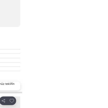
nüz teklifin
Favorilerime ekle
Favorilerime ekl
Paylaş
Paylaş