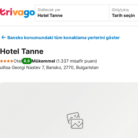
Gidilecek yer
Giriş/çıkış
Tarih seçin
Bansko konumundaki tüm konaklama yerlerini göster
Hotel Tanne
Otel
Mükemmel
(
1.337 misafir puanı
)
8,6
4 Yıldız
ulitsa Georgi Nastev 7, Bansko, 2770, Bulgaristan