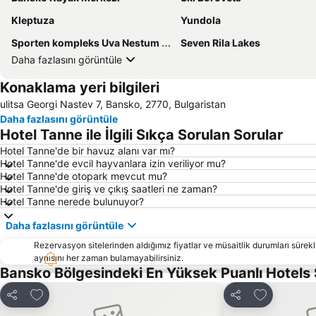
Kleptuza
Yundola
Sporten kompleks Uva Nestum Sport
Seven Rila Lakes
Daha fazlasını görüntüle
Konaklama yeri bilgileri
ulitsa Georgi Nastev 7, Bansko, 2770, Bulgaristan
Daha fazlasını görüntüle
Hotel Tanne ile İlgili Sıkça Sorulan Sorular
Hotel Tanne'de bir havuz alanı var mı?
Hotel Tanne'de evcil hayvanlara izin veriliyor mu?
Hotel Tanne'de otopark mevcut mu?
Hotel Tanne'de giriş ve çıkış saatleri ne zaman?
Hotel Tanne nerede bulunuyor?
Daha fazlasını görüntüle
Rezervasyon sitelerinden aldığımız fiyatlar ve müsaitlik durumları sürekli
aynısını her zaman bulamayabilirsiniz.
Bansko Bölgesindeki En Yüksek Puanlı Hotels
Favorilerime ekle
Favorilerim
Paylaş
Paylaş