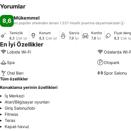
Yorumlar
Mükemmel
8,6
en popüler sitelerden alınan 1.337 misafir puanına
dayanmaktadır
Temizlik
Konum
Servis
Konfor
Fiyat deng
8,3
Çok iyi
8,3
Çok iyi
7,9
İyi
7,8
İyi
8,3
Çok iy
En İyi Özellikler
Lobide Wi-Fi
Odalarda Wi-F
Spa
Otopark
Otel Barı
Spor Salonu
Tüm özellikler
Konaklama yerinin özellikleri
İş Merkezi
Atari/Bilgisayar oyunları
Giriş Salonu/lobi
Fitness
Teras
Kapalı havuz