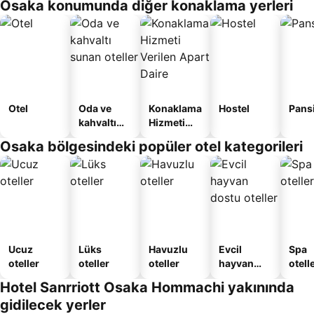
Osaka konumunda diğer konaklama yerleri
Otel
Oda ve
Konaklama
Hostel
Pans
kahvaltı
Hizmeti
sunan
Verilen
Osaka bölgesindeki popüler otel kategorileri
oteller
Apart
Daire
Ucuz
Lüks
Havuzlu
Evcil
Spa
oteller
oteller
oteller
hayvan
otelle
dostu
Hotel Sanrriott Osaka Hommachi yakınında
oteller
gidilecek yerler