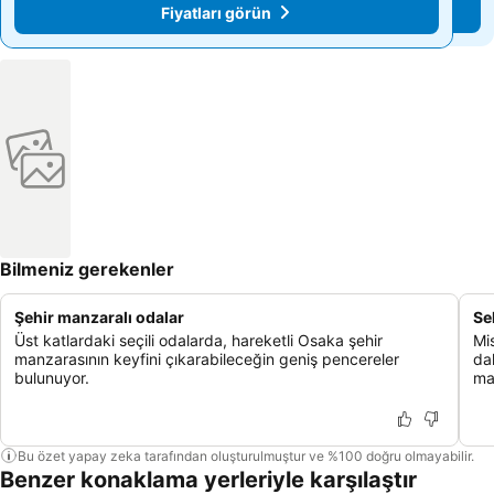
Fiyatları görün
Fiyatları görün
Bilmeniz gerekenler
Şehir manzaralı odalar
Se
Üst katlardaki seçili odalarda, hareketli Osaka şehir
Mis
manzarasının keyfini çıkarabileceğin geniş pencereler
da
bulunuyor.
mal
Bu özet yapay zeka tarafından oluşturulmuştur ve %100 doğru olmayabilir.
Benzer konaklama yerleriyle karşılaştır