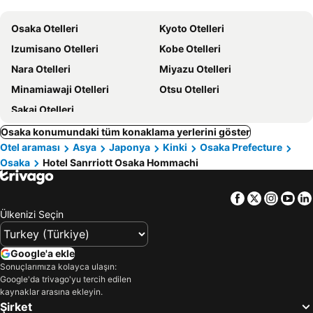
Osaka Otelleri
Kyoto Otelleri
Izumisano Otelleri
Kobe Otelleri
Nara Otelleri
Miyazu Otelleri
Minamiawaji Otelleri
Otsu Otelleri
Sakai Otelleri
Osaka konumundaki tüm konaklama yerlerini göster
Otel araması
Asya
Japonya
Kinki
Osaka Prefecture
Osaka
Hotel Sanrriott Osaka Hommachi
Facebook
Twitter
Insta
Yo
Ülkenizi Seçin
Google'a ekle
Sonuçlarımıza kolayca ulaşın:
Google'da trivago'yu tercih edilen
kaynaklar arasına ekleyin.
Şirket