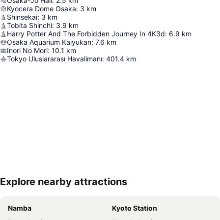
Osaka-Jō Hall
:
2.5
km
Kyocera Dome Osaka
:
3
km
Shinsekai
:
3
km
Tobita Shinchi
:
3.9
km
Harry Potter And The Forbidden Journey In 4K3d
:
6.9
km
Osaka Aquarium Kaiyukan
:
7.6
km
Inori No Mori
:
10.1
km
Tokyo Uluslararası Havalimanı
:
401.4
km
Explore nearby attractions
Haritayı genişlet
Namba
Kyoto Station