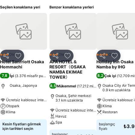
Seçilen konaklama yeri
Benzer konaklama yerleri
Otel
Otel
Otel
3 Yıldız
3 Yıldız
4 Yıldız
Paylaş
Favorilerime ekle
Paylaş
Favorilerime ekle
Paylaş
Favoriler
Hotel Sanrriott Osaka
APA HOTEL＆
Holiday Inn Osaka
Hommachi
RESORT〈OSAKA
Namba by IHG
NAMBA EKIMAE
7,8
8,2
İyi
(
3.376 misafir puanı
)
Çok iyi
(
12.709 mis
TOWER〉
Osaka, Japonya
Osaka City Air Ter
8,5
Mükemmel
(
17.212 misafir puanı
)
0.9 km uzaklıkta
Osaka, Şehir merkezi
Ücretsiz kablosuz internet
Ücretsiz kablosuz i
3.1 km uzaklıkta
Otopark
Klima
Ücretsiz kablosuz internet
Klima
Restoran
Havuz
Spa
Kesin fiyatları görmek
başlangıç
₺3.
için tarihleri seçin
fiyatı
başlangıç