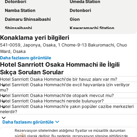
Dotonbori
Umeda Station
Namba Station
Dotonbori
Daimaru Shinsaibashi
Gion
Shinsaibashi
Kawaramachi Station
Konaklama yeri bilgileri
Universal Studios Japan
Osaka Station
541-0059, Japonya, Osaka, 1 Chome-9-13 Bakuromachi, Chuo
Gion-Shijo Station
International Airport Kansai
Ward, Osaka
Shinosaka Station
Osaka City Air Terminal
Daha fazlasını görüntüle
Hotel Sanrriott Osaka Hommachi ile İlgili
Osaka jo
Shinsaibashi Station
Sıkça Sorulan Sorular
Tennoji
Higashiyama
Hotel Sanrriott Osaka Hommachi'de bir havuz alanı var mı?
Kita
Shin umeda City
Hotel Sanrriott Osaka Hommachi'de evcil hayvanlara izin veriliyor
mu?
International Airport Osaka
Arashiyama bamboo forest
Hotel Sanrriott Osaka Hommachi'de otopark mevcut mu?
Nipponbashi Denden Town
Osakako Station
Hotel Sanrriott Osaka Hommachi nerede bulunuyor?
Hotel Sanrriott Osaka Hommachi'e yakın popüler cazibe merkezleri
Fushimi Inari taisha Shrine
Chuo Osaka
nelerdir?
Arima Onsen
Nara Park
Daha fazlasını görüntüle
Namba City
Karasuma Station
Rezervasyon sitelerinden aldığımız fiyatlar ve müsaitlik durumları
Osaka Castle
Shinsekai
sürekli olarak değişir. Bu nedenle, rezervasyon sitesine gittiğinizde,