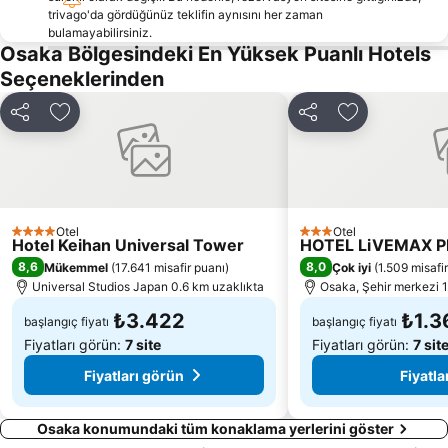
trivago'da gördüğünüz teklifin aynısını her zaman
Shijo Station
Yamashina
bulamayabilirsiniz.
Kyoto International Conference Center
Yodoyabashi Station
Osaka Bölgesindeki En Yüksek Puanlı Hotels
Seçeneklerinden
Shimogyo
Nakagyo
Gion Corner
Karasuma Oike Station
Paylaş
Favorilerime ekle
Paylaş
Favorilerime 
Arashiyama
Nipponbashi Station
Osaka caste
Naniwa
Whity Umeda
Konohana
Kobe Sannomiya Station
Nishiki Market
Otel
Otel
4 Yıldız
3 Yıldız
Hotel Keihan Universal Tower
HOTEL LiVEMAX 
8,6
8,0
Mükemmel
(
17.641 misafir puanı
)
Çok iyi
(
1.509 misafi
Universal Studios Japan 0.6 km uzaklıkta
Osaka, Şehir merkezi 1
₺3.422
₺1.3
başlangıç fiyatı
başlangıç fiyatı
Fiyatları görün:
7 site
Fiyatları görün:
7 sit
Fiyatları görün
Fiyatla
Osaka konumundaki tüm konaklama yerlerini göster