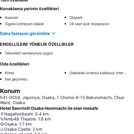
Konaklama yerinin özellikleri
Asansör
Otopark
Sigara içilmeyen odalar
24 saat açık resepsiyon
Daha fazlasını görüntüle
ENGELLİLERE YÖNELİK ÖZELLİKLER
Tekerlekli sandalyeye uygun
Oda özellikleri
Klima
Odalarda ücretsiz kablosuz internet
Ses geçirmez
Konum
541-0059, Japonya, Osaka, 1 Chome-9-13 Bakuromachi, Chuo
Ward, Osaka
Hotel Sanrriott Osaka Hommachi ile olan mesafe
Nagahoribashi
:
0.4
km
Nmb48 Theatre
:
1.6
km
Osaka
:
1.7
km
Osaka Castle
:
2
km