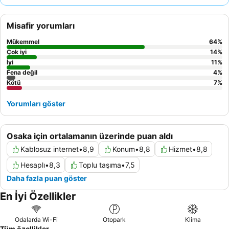
yataklı bir oda talep etmeyi düşünebilirsiniz.
Misafir yorumları
Mükemmel
64
%
Çok iyi
14
%
İyi
11
%
Fena değil
4
%
Kötü
7
%
Yorumları göster
Osaka için ortalamanın üzerinde puan aldı
Kablosuz internet
•
8,9
Konum
•
8,8
Hizmet
•
8,8
Hesaplı
•
8,3
Toplu taşıma
•
7,5
Daha fazla puan göster
En İyi Özellikler
Odalarda Wi-Fi
Otopark
Klima
Tüm özellikler