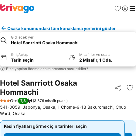
Favoriler
Giriş y
Me
Osaka konumundaki tüm konaklama yerlerini göster
Gidilecek yer
Hotel Sanrriott Osaka Hommachi
Giriş/çıkış
Misafirler ve odalar
Tarih seçin
2 Misafir, 1 Oda.
Bize yapılan ödemeler sıralamamızı nasıl etkiler?
Hotel Sanrriott Osaka
Hommachi
Paylaş
Fa
Otel
7,8
İyi
(
3.376 misafir puanı
)
3 Yıldız
541-0059, Japonya, Osaka, 1 Chome-9-13 Bakuromachi, Chuo
Ward, Osaka
Kesin fiyatları görmek için tarihleri seçin
Kesin fiyatları görmek için tarihleri seçin