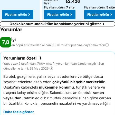
₺2.426
fiyatı
Fiyatları görün:
7 site
Fiyatları görün:
5 site
Fiyatları görün
Fiyatları görün
Fiyatları görün
Osaka konumundaki tüm konaklama yerlerini göster
Yorumlar
İyi
7,8
en popüler sitelerden alınan 3.376 misafir puanına
dayanmaktadır
Yorumların özeti
Yapay zekâ tarafından, 700+ misafir yorumlarından özetlenmiştir · Son
güncelleme tarihi: 29 May 2026
Bu otel, gezginlere, yalnız seyahat edenlere ve bütçe dostu
seyahat edenlere hitap eden
çok yönlü bir şehir merkezidir
.
Osaka'nın kalbindeki
mükemmel konumu
, turistik yerlere ve
ulaşıma kolay erişim sağlar. Salonda sunulan ücretsiz
ramen
veya udon
, tatmin edici bir mutfak deneyimi sunan göze çarpan
bir özelliktir. Konuklar, personelin nezaketini ve yardımseverliğini
vurgulayarak
istisnai personel ve hizmeti
sürekli olarak
Daha fazla göster
övmektedir. Daha konforlu bir konaklama için, daha yumuşak