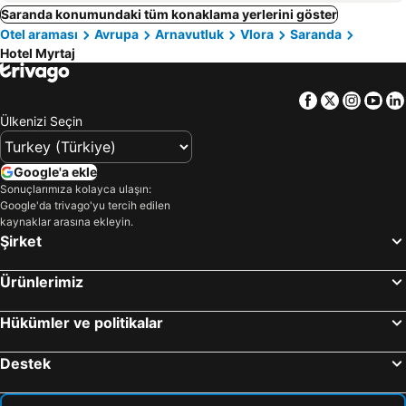
Saranda konumundaki tüm konaklama yerlerini göster
Otel araması
Avrupa
Arnavutluk
Vlora
Saranda
Hotel Myrtaj
Facebook
Twitter
Insta
Yo
Ülkenizi Seçin
Google'a ekle
Sonuçlarımıza kolayca ulaşın:
Google'da trivago'yu tercih edilen
kaynaklar arasına ekleyin.
Şirket
Ürünlerimiz
Hükümler ve politikalar
Destek