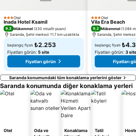
Otel
Otel
3 Yıldız
3 Yıldız
Inada Hotel Ksamil
Vila Era Beach
9,2
9,2
Mükemmel
(
330 misafir puanı
)
Mükemmel
(
1.084 mi
Saranda, Şehir merkezi 11.7 km uzaklıkta
Saranda, Şehir merkezi
₺2.253
₺4.
başlangıç fiyatı
başlangıç fiyatı
Fiyatları görün:
5 site
Fiyatları görün:
3 sit
Fiyatları görün
Fiyatları g
Saranda konumundaki tüm konaklama yerlerini göster
Saranda konumunda diğer konaklama yerleri
Otel
Oda ve
Konaklama
Tatil
Host