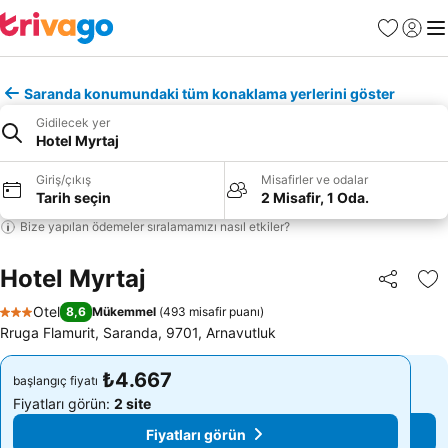
Favoriler
Giriş y
Me
Saranda konumundaki tüm konaklama yerlerini göster
Gidilecek yer
Hotel Myrtaj
Giriş/çıkış
Misafirler ve odalar
Tarih seçin
2 Misafir, 1 Oda.
Bize yapılan ödemeler sıralamamızı nasıl etkiler?
Hotel Myrtaj
Paylaş
Fa
Otel
8,6
Mükemmel
(
493 misafir puanı
)
3 Yıldız
Rruga Flamurit, Saranda, 9701, Arnavutluk
₺4.667
₺4.667
başlangıç fiyatı
başlangıç fiyatı
Fiyatları görün:
2 site
Fiyatları görün:
2 site
Fiyatları görün
Fiyatları görün