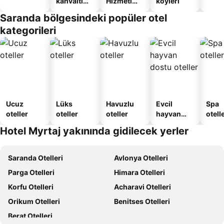
kahvaltı
Hizmeti
köyleri
sunan
Verilen
Saranda bölgesindeki popüler otel
oteller
Apart
kategorileri
Daire
Ucuz
Lüks
Havuzlu
Evcil
Spa
oteller
oteller
oteller
hayvan
otelle
dostu
Hotel Myrtaj yakınında gidilecek yerler
oteller
Saranda Otelleri
Avlonya Otelleri
Parga Otelleri
Himara Otelleri
Korfu Otelleri
Acharavi Otelleri
Orikum Otelleri
Benitses Otelleri
Berat Otelleri