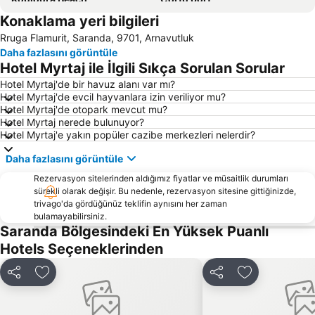
Konaklama yeri bilgileri
Anemomilos
Waterpark & Sport Center ''Hydropolis''
Rruga Flamurit, Saranda, 9701, Arnavutluk
Mon Repos
Butrint National Park
Daha fazlasını görüntüle
Plazhi i Borshit
Kapodistrias Museum
Hotel Myrtaj ile İlgili Sıkça Sorulan Sorular
Porto Palermo
Roman baths
Hotel Myrtaj'de bir havuz alanı var mı?
Hotel Myrtaj'de evcil hayvanlara izin veriliyor mu?
Avlaki
Palea Perithia
Hotel Myrtaj'de otopark mevcut mu?
Kontokali
Ethniko Stadio Kerkyras
Hotel Myrtaj nerede bulunuyor?
Hotel Myrtaj'e yakın popüler cazibe merkezleri nelerdir?
Aqualand Corfu
Traditional Settlement of Kamitsani
Daha fazlasını görüntüle
Igoumenitsa
Paralies Kassiopis
Rezervasyon sitelerinden aldığımız fiyatlar ve müsaitlik durumları
Butrint
Acharavi
sürekli olarak değişir. Bu nedenle, rezervasyon sitesine gittiğinizde,
Nisaki
Kalaja e Borshit
trivago'da gördüğünüz teklifin aynısını her zaman
bulamayabilirsiniz.
Kommeno
Sidari
Saranda Bölgesindeki En Yüksek Puanlı
Saint Michael & Saint George Palace
Ionian Academy
Hotels Seçeneklerinden
Achillion
Traditional Settlement of Kastellani Mesis
Paylaş
Favorilerime ekle
Paylaş
Favorilerime 