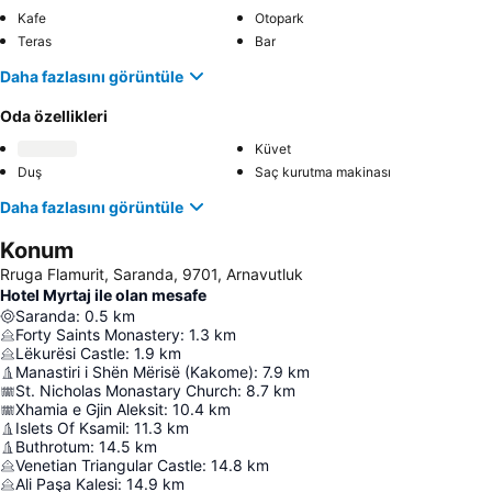
Kafe
Otopark
Teras
Bar
Daha fazlasını görüntüle
Oda özellikleri
Küvet
Duş
Saç kurutma makinası
Daha fazlasını görüntüle
Konum
Rruga Flamurit, Saranda, 9701, Arnavutluk
Hotel Myrtaj ile olan mesafe
Saranda
:
0.5
km
Forty Saints Monastery
:
1.3
km
Lëkurësi Castle
:
1.9
km
Manastiri i Shën Mërisë (Kakome)
:
7.9
km
St. Nicholas Monastary Church
:
8.7
km
Xhamia e Gjin Aleksit
:
10.4
km
Islets Of Ksamil
:
11.3
km
Buthrotum
:
14.5
km
Venetian Triangular Castle
:
14.8
km
Ali Paşa Kalesi
:
14.9
km