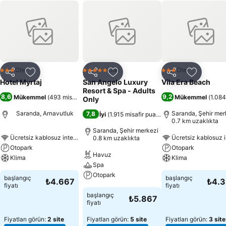
Otel
Otel
Otel
3 Yıldız
5 Yıldız
3 Yıldız
Paylaş
Favorilerime ekle
Paylaş
Favorilerime ekle
Paylaş
Favoriler
Hotel Myrtaj
San Angelo Luxury
Vila Era Beach
Resort & Spa - Adults
8,6
9,2
Mükemmel
(
493 misafir puanı
)
Mükemmel
(
1.084
Only
Saranda, Arnavutluk
Saranda, Şehir mer
7,8
İyi
(
1.915 misafir puanı
)
0.7 km uzaklıkta
Saranda, Şehir merkezi
Ücretsiz kablosuz internet
Ücretsiz kablosuz i
0.8 km uzaklıkta
Otopark
Otopark
Havuz
Klima
Klima
Spa
Otopark
başlangıç
başlangıç
₺4.667
₺4.
fiyatı
fiyatı
başlangıç
₺5.867
fiyatı
Fiyatları görün:
2 site
Fiyatları görün:
5 site
Fiyatları görün:
3 site