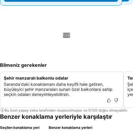
1 / 0
Bilmeniz gerekenler
Şehir manzaralı balkonlu odalar
Te
Saranda'daki konaklamanı daha keyifli hale getiren,
Şeh
büyüleyici şehir manzaraları sunan özel balkonlara sahip
içe
seçkin odaları deneyimleyebilirsin.
yer
Bu özet yapay zeka tarafından oluşturulmuştur ve %100 doğru olmayabilir.
Benzer konaklama yerleriyle karşılaştır
Seçilen konaklama yeri
Benzer konaklama yerleri