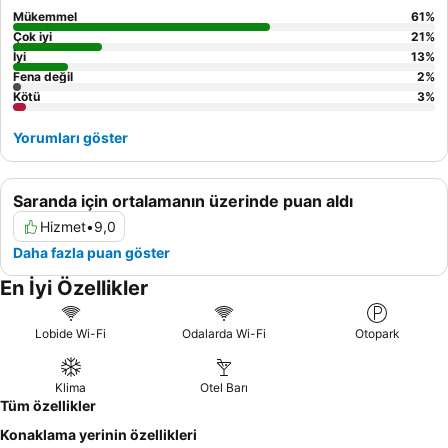
Mükemmel
61
%
Çok iyi
21
%
İyi
13
%
Fena değil
2
%
Kötü
3
%
Yorumları göster
Saranda için ortalamanın üzerinde puan aldı
Hizmet
•
9,0
Daha fazla puan göster
En İyi Özellikler
Lobide Wi-Fi
Odalarda Wi-Fi
Otopark
Klima
Otel Barı
Tüm özellikler
Konaklama yerinin özellikleri