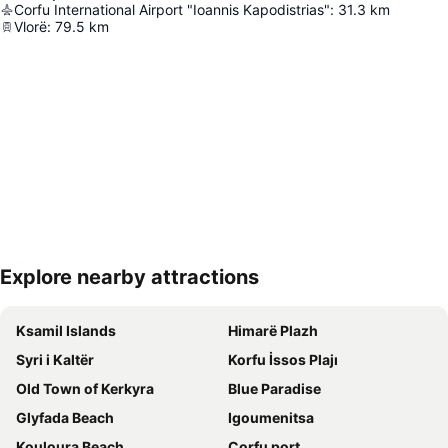
Corfu International Airport "Ioannis Kapodistrias"
:
31.3
km
Vlorë
:
79.5
km
Explore nearby attractions
Haritayı genişlet
Ksamil Islands
Himarë Plazh
Syri i Kaltër
Korfu İssos Plajı
Old Town of Kerkyra
Blue Paradise
Glyfada Beach
Igoumenitsa
Kouloura Beach
Corfu port