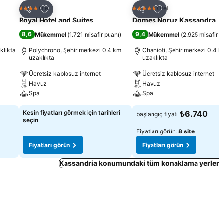
Favorilerime ekle
Favorilerime ekle
Otel
Otel
4 Yıldız
5 Yıldız
Paylaş
Paylaş
Royal Hotel and Suites
Domes Noruz Kassandra
8,6
9,4
Mükemmel
(
1.721 misafir puanı
)
Mükemmel
(
2.925 misafir
klıkta
Polychrono, Şehir merkezi 0.4 km
Chanioti, Şehir merkezi 0.4
uzaklıkta
uzaklıkta
Ücretsiz kablosuz internet
Ücretsiz kablosuz internet
Havuz
Havuz
Spa
Spa
Kesin fiyatları görmek için tarihleri
₺6.740
başlangıç fiyatı
seçin
Fiyatları görün:
8 site
Fiyatları görün
Fiyatları görün
Kassandria konumundaki tüm konaklama yerleri