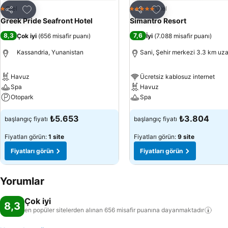
Favorilerime ekle
Favorilerime ekle
Otel
Otel
1 Yıldız
5 Yıldız
Paylaş
Paylaş
Greek Pride Seafront Hotel
Simantro Resort
8,3
7,6
Çok iyi
(
656 misafir puanı
)
İyi
(
7.088 misafir puanı
)
Kassandria, Yunanistan
Sani, Şehir merkezi 3.3 km uza
Havuz
Ücretsiz kablosuz internet
Spa
Havuz
Otopark
Spa
₺5.653
₺3.804
başlangıç fiyatı
başlangıç fiyatı
Fiyatları görün:
1 site
Fiyatları görün:
9 site
Fiyatları görün
Fiyatları görün
Yorumlar
Çok iyi
8,3
en popüler sitelerden alınan 656 misafir puanına
dayanmaktadır