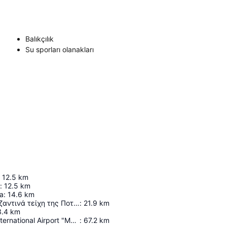
Balıkçılık
Su sporları olanakları
12.5
km
:
12.5
km
a
:
14.6
km
Αρχαία και Βυζαντινά τείχη της Ποτίδαιας
:
21.9
km
3.4
km
Thessaloniki International Airport "Macedonia"
:
67.2
km