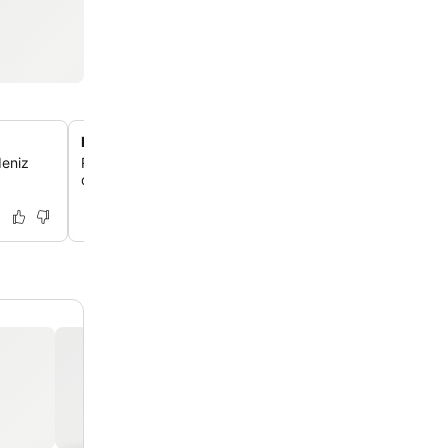
Rahatlatıcı havuz alanı
deniz
Rahatlamak için mükemmel olan konforlu şezlonglar ve ş
donatılmış güzel bahçe havuzu alanında dinlenebilirsin.