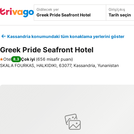
Gidilecek yer
Giriş/çıkış
Tarih seçin
Kassandria konumundaki tüm konaklama yerlerini göster
Greek Pride Seafront Hotel
Otel
Çok iyi
(
656 misafir puanı
)
8,3
1 Yıldız
SKALA FOURKAS, HALKIDIKI, 63077, Kassandria, Yunanistan