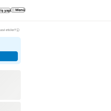
Menü
riş yap
sıl etkiler?