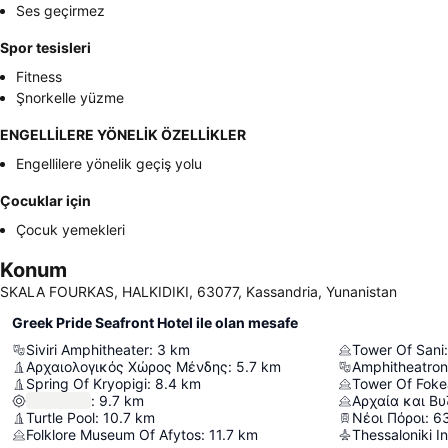
Ses geçirmez
Spor tesisleri
Fitness
Şnorkelle yüzme
ENGELLİLERE YÖNELİK ÖZELLİKLER
Engellilere yönelik geçiş yolu
Çocuklar için
Çocuk yemekleri
Konum
SKALA FOURKAS, HALKIDIKI, 63077, Kassandria, Yunanistan
Greek Pride Seafront Hotel ile olan mesafe
Siviri Amphitheater
:
3
km
Tower Of Sani
:
Αρχαιολογικός Χώρος Μένδης
:
5.7
km
Amphitheatron
Spring Of Kryopigi
:
8.4
km
Tower Of Foke
:
9.7
km
Turtle Pool
:
10.7
km
Νέοι Πόροι
:
6
Folklore Museum Of Afytos
:
11.7
km