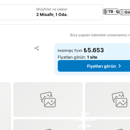
Misafirler ve odalar
TR · ₺
Gi
2 Misafir, 1 Oda.
Bize yapılan ödemeler sıralamamızı na
Favorilerime ekle
₺5.653
başlangıç fiyatı
Paylaş
Fiyatları görün:
1 site
Fiyatları görün