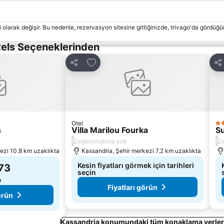
 olarak değişir. Bu nedenle, rezervasyon sitesine gittiğinizde, trivago'da gördüğü
tels Seçeneklerinden
le
Favorilerime ekle
Paylaş
Pa
Otel
3 Y
s
Villa Marilou Fourka
S
/
/
Değerlendirme yok
D
ezi 10.8 km uzaklıkta
Kassandria, Şehir merkezi 7.2 km uzaklıkta
Kesin fiyatları görmek için tarihleri
73
seçin
e
Fiyatları görün
örün
Kassandria konumundaki tüm konaklama yerleri