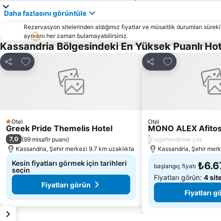
Daha fazlasını görüntüle
Rezervasyon sitelerinden aldığımız fiyatlar ve müsaitlik durumları sürekli
aynısını her zaman bulamayabilirsiniz.
Kassandria Bölgesindeki En Yüksek Puanlı Ho
Favorilerime ekle
Favorilerime ek
Paylaş
Paylaş
Otel
Otel
1 Yıldız
Greek Pride Themelis Hotel
MONO ALEX Afito
7,0
/
(
99 misafir puanı
)
Değerlendirme yok
Kassandria, Şehir merkezi 9.7 km uzaklıkta
Kassandria, Şehir merk
Kesin fiyatları görmek için tarihleri
₺6.6
başlangıç fiyatı
seçin
Fiyatları görün:
4 sit
Fiyatları görün
Fiyatları g