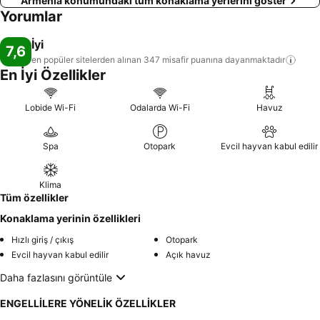
Armenia konumundaki tüm konaklama yerlerini göster
Yorumlar
İyi
7,6
en popüler sitelerden alınan 347 misafir puanına
dayanmaktadır
En İyi Özellikler
Lobide Wi-Fi
Odalarda Wi-Fi
Havuz
Spa
Otopark
Evcil hayvan kabul edilir
Klima
Tüm özellikler
Konaklama yerinin özellikleri
Hızlı giriş / çıkış
Otopark
Evcil hayvan kabul edilir
Açık havuz
Daha fazlasını görüntüle
ENGELLİLERE YÖNELİK ÖZELLİKLER