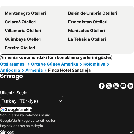
Montenegro Otelleri
Belén de Umbría Otelleri
Calarcá Otelleri
Ermenistan Otelleri
Villamaría Otelleri
Manizales Otelleri
Quimbaya Otelleri
La Tebaida Otelleri
Pereira Otelleri
Armenia konumundaki tüm konaklama yerlerini göster
Otel araması
Orta ve Güney Amerika
Kolombiya
Antioquia
Armenia
Finca Hotel Santaleja
Facebook
Twitter
Insta
Yo
Ülkenizi Seçin
Google'a ekle
Sonuçlarımıza kolayca ulaşın:
Google'da trivago'yu tercih edilen
kaynaklar arasına ekleyin.
Şirket