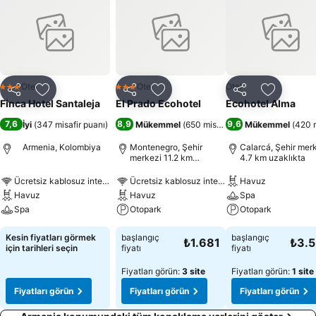
Otel
Otel
Otel
3 Yıldız
3 Yıldız
Paylaş
Favorilerime ekle
Paylaş
Favorilerime ekle
Paylaş
Favoriler
Finca Hotel Santaleja
El Prado Ecohotel
Ecohotel Alma
7,6
8,9
9,6
İyi
(
347 misafir puanı
)
Mükemmel
(
650 misafir puanı
Mükemmel
)
(
420 m
Armenia, Kolombiya
Montenegro, Şehir
Calarcá, Şehir mer
merkezi 11.2 km
4.7 km uzaklıkta
uzaklıkta
Ücretsiz kablosuz internet
Ücretsiz kablosuz internet
Havuz
Havuz
Havuz
Spa
Spa
Otopark
Otopark
Kesin fiyatları görmek
başlangıç
başlangıç
₺1.681
₺3.
için tarihleri seçin
fiyatı
fiyatı
Fiyatları görün:
3 site
Fiyatları görün:
1 site
Fiyatları görün
Fiyatları görün
Fiyatları görün