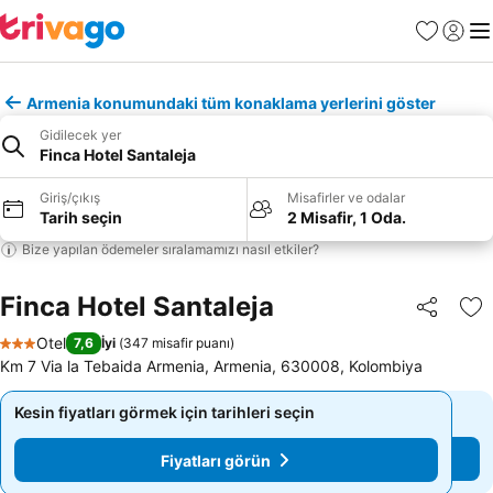
Favoriler
Giriş y
Me
Armenia konumundaki tüm konaklama yerlerini göster
Gidilecek yer
Finca Hotel Santaleja
Giriş/çıkış
Misafirler ve odalar
Tarih seçin
2 Misafir, 1 Oda.
Bize yapılan ödemeler sıralamamızı nasıl etkiler?
Finca Hotel Santaleja
Paylaş
Fa
Otel
7,6
İyi
(
347 misafir puanı
)
3 Yıldız
Km 7 Via la Tebaida Armenia, Armenia, 630008, Kolombiya
Kesin fiyatları görmek için tarihleri seçin
Kesin fiyatları görmek için tarihleri seçin
Fiyatları görün
Fiyatları görün