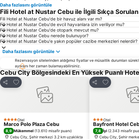
Daha fazlasını görüntüle
Fili Hotel at Nustar Cebu ile İlgili Sıkça Sorula
Fili Hotel at Nustar Cebu'de bir havuz alanı var mı?
Fili Hotel at Nustar Cebu'de evcil hayvanlara izin veriliyor mu?
Fili Hotel at Nustar Cebu'de otopark mevcut mu?
Fili Hotel at Nustar Cebu nerede bulunuyor?
Fili Hotel at Nustar Cebu'e yakın popüler cazibe merkezleri nelerdir?
Daha fazlasını görüntüle
Rezervasyon sitelerinden aldığımız fiyatlar ve müsaitlik durumları sürekli
aynısını her zaman bulamayabilirsiniz.
Cebu City Bölgesindeki En Yüksek Puanlı Hot
Favorilerime ekle
Favorilerime ek
Paylaş
Paylaş
Otel
Otel
4 Yıldız
3 Yıldız
Marco Polo Plaza Cebu
Bayfront Hotel Ceb
8,9
7,8
Mükemmel
(
13.610 misafir puanı
)
İyi
(
2.343 misafir pu
Cebu City, Şehir merkezi 3.2 km uzaklıkta
Cebu City, Şehir merke