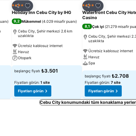
Favorilerime ekle
Favorilerime ekle
Otel
Otel
4 Yıldız
4 Yıldız
Paylaş
Paylaş
Holiday Inn Cebu City by IHG
Waterfront Cebu City Hote
Casino
9,2
puanı
)
Mükemmel
(
4.029 misafir puanı
)
8,1
Çok iyi
(
21.279 misafir pua
m
Cebu City, Şehir merkezi 2.6 km
uzaklıkta
Cebu City, Şehir merkezi 2.
uzaklıkta
Ücretsiz kablosuz internet
Ücretsiz kablosuz internet
Havuz
Havuz
Otopark
Spa
₺3.501
başlangıç fiyatı
₺2.708
başlangıç fiyatı
Fiyatları görün:
1 site
Fiyatları görün:
7 site
Fiyatları görün
Fiyatları görün
Cebu City konumundaki tüm konaklama yerleri