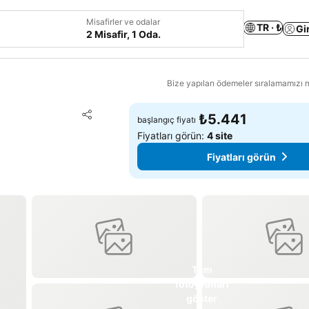
Misafirler ve odalar
TR · ₺
Gi
2 Misafir, 1 Oda.
Bize yapılan ödemeler sıralamamızı na
Favorilerime ekle
₺5.441
başlangıç fiyatı
Paylaş
Fiyatları görün:
4 site
Fiyatları görün