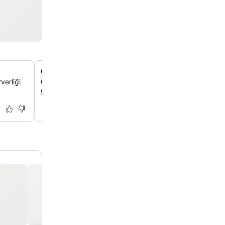
Okyanus manzaralı sonsuzluk havuzu
verliği
Okyanusun ve çevredeki deniz manzarasının nefes kes
görüntülerini sunan açık sonsuzluk havuzunda rahatlayabi