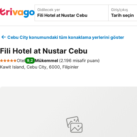
Gidilecek yer
Giriş/çıkış
Tarih seçin
Cebu City konumundaki tüm konaklama yerlerini göster
Fili Hotel at Nustar Cebu
Otel
Mükemmel
(
2.196 misafir puanı
)
9,2
5 Yıldız
Kawit Island, Cebu City, 6000, Filipinler