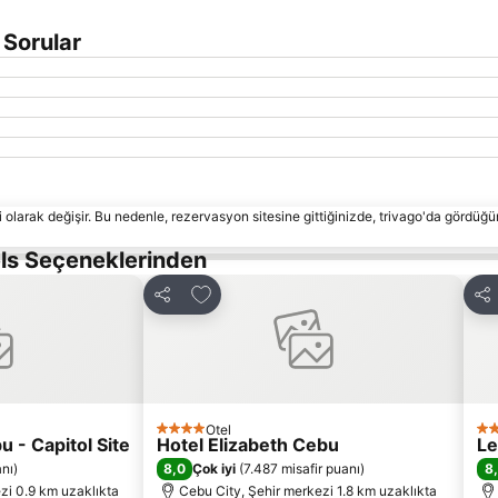
n Sorular
 olarak değişir. Bu nedenle, rezervasyon sitesine gittiğinizde, trivago'da gördüğü
els Seçeneklerinden
le
Favorilerime ekle
Paylaş
Pay
Otel
4 Yıldız
4 Y
u - Capitol Site
Hotel Elizabeth Cebu
Le
8,0
8
anı
)
Çok iyi
(
7.487 misafir puanı
)
zi 0.9 km uzaklıkta
Cebu City, Şehir merkezi 1.8 km uzaklıkta