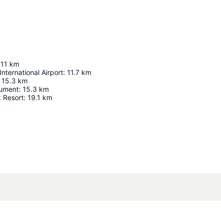
11
km
ternational Airport
:
11.7
km
15.3
km
ument
:
15.3
km
 Resort
:
19.1
km
Haritayı genişlet