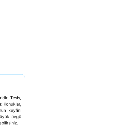
dir. Tesis,
. Konuklar,
un keyfini
büyük övgü
ilirsiniz.