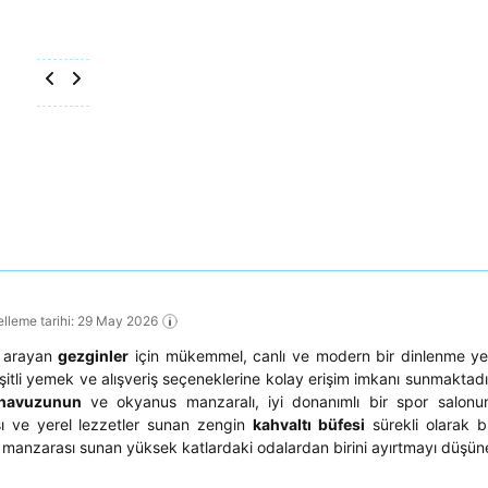
elleme tarihi: 29 May 2026
m arayan
gezginler
için mükemmel, canlı ve modern bir dinlenme yeri
itli yemek ve alışveriş seçeneklerine kolay erişim imkanı sunmaktadır
havuzunun
ve okyanus manzaralı, iyi donanımlı bir spor salonun
ası ve yerel lezzetler sunan zengin
kahvaltı büfesi
sürekli olarak 
 manzarası sunan yüksek katlardaki odalardan birini ayırtmayı düşüneb