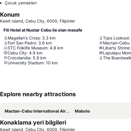
Çocuk yemekleri
Konum
Kawit Island, Cebu City, 6000, Filipinler
Fili Hotel at Nustar Cebu ile olan mesafe
Magellan's Cross
:
3.3
km
Tops Lookout
:
Fort San Pedro
:
3.6
km
Mactan–Cebu In
STC Folklife Museum
:
4.8
km
Liberty Shrine
:
Cebu City
:
4.9
km
Lapulapu Mon
Crocolandia
:
5.9
km
The Boardwalk
University Stadium
:
10
km
Explore nearby attractions
Mactan-Cebu International Airport
Mabolo
Konaklama yeri bilgileri
Kawit Island, Cebu City, 6000, Filipinler