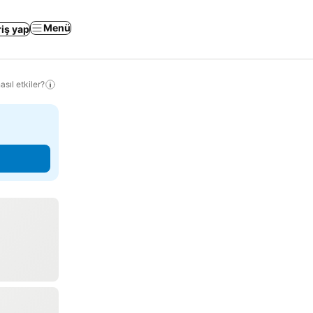
Menü
riş yap
sıl etkiler?