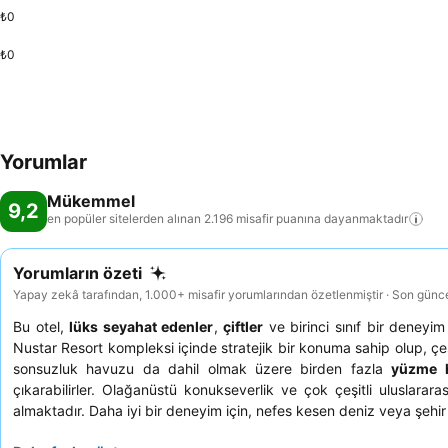
₺0
₺0
Yorumlar
Mükemmel
9,2
en popüler sitelerden alınan 2.196 misafir puanına
dayanmaktadır
Yorumların özeti
Yapay zekâ tarafından, 1.000+ misafir yorumlarından özetlenmiştir · Son günc
Bu otel,
lüks seyahat edenler
,
çiftler
ve birinci sınıf bir deneyi
Nustar Resort kompleksi içinde stratejik bir konuma sahip olup, çeş
sonsuzluk havuzu da dahil olmak üzere birden fazla
yüzme 
çıkarabilirler. Olağanüstü konukseverlik ve çok çeşitli uluslarar
almaktadır. Daha iyi bir deneyim için, nefes kesen deniz veya şehir