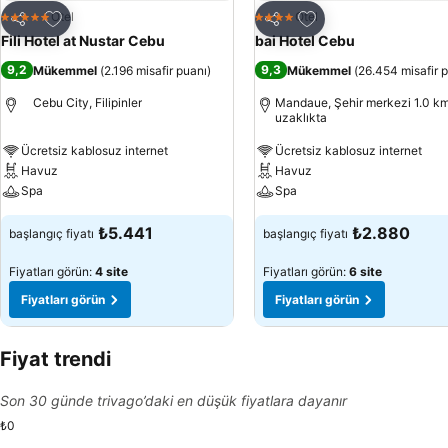
Favorilerime ekle
Favorilerime ekle
Otel
Otel
5 Yıldız
4 Yıldız
Paylaş
Paylaş
Fili Hotel at Nustar Cebu
bai Hotel Cebu
9,2
9,3
Mükemmel
(
2.196 misafir puanı
)
Mükemmel
(
26.454 misafir 
Cebu City, Filipinler
Mandaue, Şehir merkezi 1.0 k
uzaklıkta
Ücretsiz kablosuz internet
Ücretsiz kablosuz internet
Havuz
Havuz
Spa
Spa
₺5.441
₺2.880
başlangıç fiyatı
başlangıç fiyatı
Fiyatları görün:
4 site
Fiyatları görün:
6 site
Fiyatları görün
Fiyatları görün
Fiyat trendi
Son 30 günde trivago’daki en düşük fiyatlara dayanır
₺0