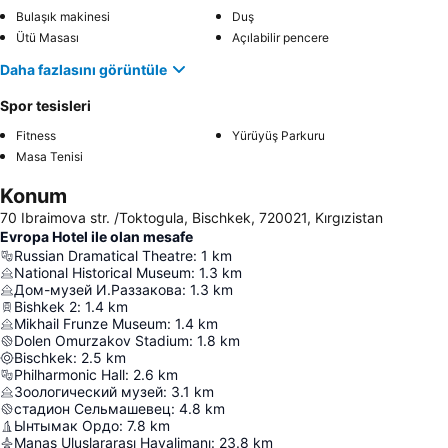
Bulaşık makinesi
Duş
Ütü Masası
Açılabilir pencere
Daha fazlasını görüntüle
Spor tesisleri
Fitness
Yürüyüş Parkuru
Masa Tenisi
Konum
70 Ibraimova str. /Toktogula, Bischkek, 720021, Kırgızistan
Evropa Hotel ile olan mesafe
Russian Dramatical Theatre
:
1
km
National Historical Museum
:
1.3
km
Дом-музей И.Раззакова
:
1.3
km
Bishkek 2
:
1.4
km
Mikhail Frunze Museum
:
1.4
km
Dolen Omurzakov Stadium
:
1.8
km
Bischkek
:
2.5
km
Philharmonic Hall
:
2.6
km
Зоологический музей
:
3.1
km
стадион Сельмашевец
:
4.8
km
Ынтымак Ордо
:
7.8
km
Manas Uluslararası Havalimanı
:
23.8
km