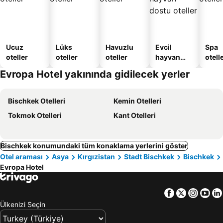
Ucuz
Lüks
Havuzlu
Evcil
Spa
oteller
oteller
oteller
hayvan
otelle
dostu
Evropa Hotel yakınında gidilecek yerler
oteller
Bischkek Otelleri
Kemin Otelleri
Tokmok Otelleri
Kant Otelleri
Bischkek konumundaki tüm konaklama yerlerini göster
Otel araması
Asya
Kırgızistan
Stadt Bischkek
Bischkek
Evropa Hotel
Facebook
Twitter
Insta
Yo
Ülkenizi Seçin