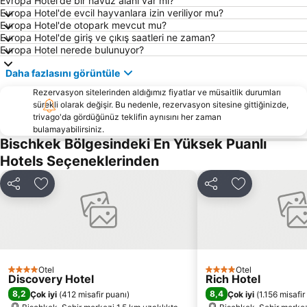
Evropa Hotel'de bir havuz alanı var mı?
Evropa Hotel'de evcil hayvanlara izin veriliyor mu?
Evropa Hotel'de otopark mevcut mu?
Evropa Hotel'de giriş ve çıkış saatleri ne zaman?
Evropa Hotel nerede bulunuyor?
Daha fazlasını görüntüle
Rezervasyon sitelerinden aldığımız fiyatlar ve müsaitlik durumları
sürekli olarak değişir. Bu nedenle, rezervasyon sitesine gittiğinizde,
trivago'da gördüğünüz teklifin aynısını her zaman
bulamayabilirsiniz.
Bischkek Bölgesindeki En Yüksek Puanlı
Hotels Seçeneklerinden
Paylaş
Favorilerime ekle
Paylaş
Favorilerime 
Otel
Otel
4 Yıldız
4 Yıldız
Discovery Hotel
Rich Hotel
8,2
8,4
Çok iyi
(
412 misafir puanı
)
Çok iyi
(
1.156 misafir