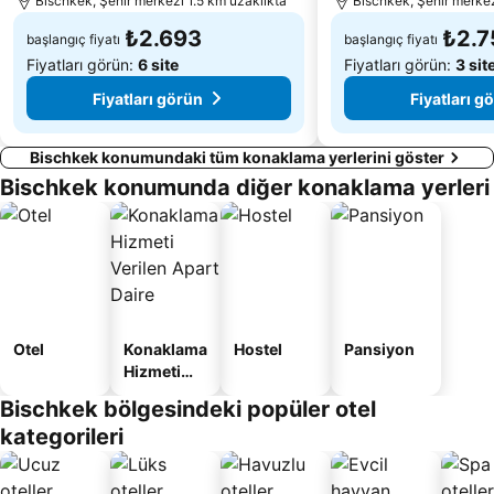
Bischkek, Şehir merkezi 1.5 km uzaklıkta
Bischkek, Şehir merkez
₺2.693
₺2.7
başlangıç fiyatı
başlangıç fiyatı
Fiyatları görün:
6 site
Fiyatları görün:
3 sit
Fiyatları görün
Fiyatları g
Bischkek konumundaki tüm konaklama yerlerini göster
Bischkek konumunda diğer konaklama yerleri
Otel
Konaklama
Hostel
Pansiyon
Hizmeti
Verilen
Bischkek bölgesindeki popüler otel
Apart
kategorileri
Daire