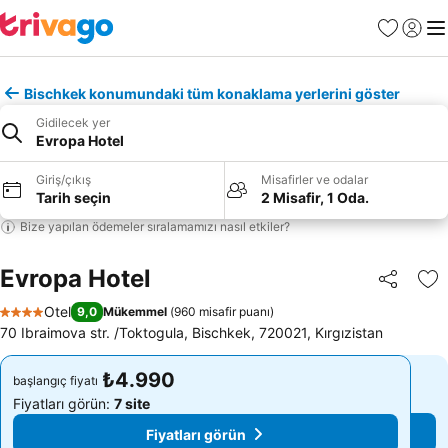
Favoriler
Giriş y
Me
Bischkek konumundaki tüm konaklama yerlerini göster
Gidilecek yer
Evropa Hotel
Giriş/çıkış
Misafirler ve odalar
Tarih seçin
2 Misafir, 1 Oda.
Bize yapılan ödemeler sıralamamızı nasıl etkiler?
Evropa Hotel
Paylaş
Fa
Otel
9,0
Mükemmel
(
960 misafir puanı
)
4 Yıldız
70 Ibraimova str. /Toktogula, Bischkek, 720021, Kırgızistan
₺4.990
₺4.990
başlangıç fiyatı
başlangıç fiyatı
Fiyatları görün:
7 site
Fiyatları görün:
7 site
Fiyatları görün
Fiyatları görün