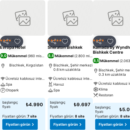
Otel
Otel
Otel
4 Yıldız
5 Yıldız
4 Yıldız
Paylaş
Favorilerime ekle
Paylaş
Favorilerime ekle
Paylaş
Favoriler
Evropa Hotel
Sheraton Bishkek
Ramada by Wynd
Bishkek Centre
9,0
8,8
Mükemmel
(
960 misafir puanı
Mükemmel
)
(
2.800 misafir puanı
)
8,5
Mükemmel
(
2.063
Bischkek, Kırgızistan
Bischkek, Şehir merkezi
0.6 km uzaklıkta
Bischkek, Şehir me
0.3 km uzaklıkta
Ücretsiz kablosuz internet
Ücretsiz kablosuz internet
Spa
Havuz
Klima
Otopark
Spa
Restoran
Fiyatları görün
Fiyatları görün
başlangıç
başlangıç
₺4.990
₺9.697
Fiyatları görün
fiyatı
fiyatı
başlangıç
₺5.
fiyatı
Fiyatları görün:
7 site
Fiyatları görün:
8 site
Fiyatları görün:
8 site
Fiyatları görün
Fiyatları görün
Fiyatları görün