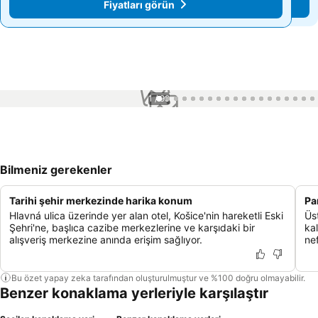
Fiyatları görün
Fiyatları görün
1 / 99
Bilmeniz gerekenler
Tarihi şehir merkezinde harika konum
Pa
Hlavná ulica üzerinde yer alan otel, Košice'nin hareketli Eski
Üs
Şehri'ne, başlıca cazibe merkezlerine ve karşıdaki bir
kal
alışveriş merkezine anında erişim sağlıyor.
ne
Bu özet yapay zeka tarafından oluşturulmuştur ve %100 doğru olmayabilir.
Benzer konaklama yerleriyle karşılaştır