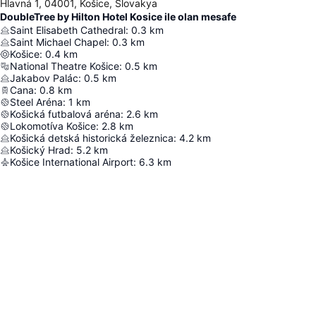
Hlavná 1, 04001, Košice, Slovakya
DoubleTree by Hilton Hotel Kosice ile olan mesafe
Saint Elisabeth Cathedral
:
0.3
km
Saint Michael Chapel
:
0.3
km
Košice
:
0.4
km
National Theatre Košice
:
0.5
km
Jakabov Palác
:
0.5
km
Cana
:
0.8
km
Steel Aréna
:
1
km
Košická futbalová aréna
:
2.6
km
Lokomotíva Košice
:
2.8
km
Košická detská historická železnica
:
4.2
km
Košický Hrad
:
5.2
km
Košice International Airport
:
6.3
km