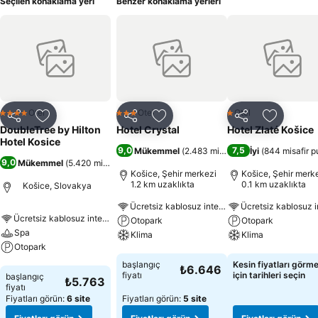
Seçilen konaklama yeri
Benzer konaklama yerleri
Otel
Otel
Otel
4 Yıldız
3 Yıldız
1 Yıldız
Paylaş
Favorilerime ekle
Paylaş
Favorilerime ekle
Paylaş
Favoriler
DoubleTree by Hilton
Hotel Crystal
Hotel Zlaté Košice
Hotel Kosice
9,0
7,5
Mükemmel
(
2.483 misafir puanı
İyi
)
(
844 misafir p
9,0
Mükemmel
(
5.420 misafir puanı
)
Košice, Şehir merkezi
Košice, Şehir merk
1.2 km uzaklıkta
0.1 km uzaklıkta
Košice, Slovakya
Ücretsiz kablosuz internet
Ücretsiz kablosuz internet
Otopark
Otopark
Spa
Klima
Klima
Otopark
Fiyatları görün
Fiyatları görün
başlangıç
Kesin fiyatları görm
₺6.646
Fiyatları görün
fiyatı
için tarihleri seçin
başlangıç
₺5.763
fiyatı
Fiyatları görün:
6 site
Fiyatları görün:
5 site