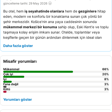
güncelleme tarihi: 29 May 2026
Bu otel, hem
iş seyahatinde olanlara
hem de
gezginlere
hitap
eden, modern ve konforlu bir konaklama sunan çok yönlü bir
şehir merkezidir. Košice'nin ana yaya caddesinin sonunda
mükemmel merkezi bir konuma
sahip olup, Eski Kent'e ve toplu
taşımaya kolay erişim imkanı sunar. Otelde, toplantılar veya
keşiflerle geçen bir günün ardından dinlenmek için ideal olan
jakuzi ve Fin saunası içeren, oldukça beğenilen bir
sağlıklı
Daha fazla göster
yaşam alanı
bulunmaktadır. Konuklar,
profesyonel ve güler
yüzlü personeli
ve
çeşitli ve lezzetli kahvaltı
seçeneklerini
sürekli olarak övmektedir. Daha sakin bir deneyim için, otoparka
Misafir yorumları
bakan bir oda talep etmeyi düşünebilirsiniz.
Mükemmel
66
%
Çok iyi
20
%
İyi
8
%
Fena değil
3
%
Kötü
3
%
Yorumları göster