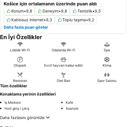
Košice için ortalamanın üzerinde puan aldı
Konum
•
9,8
Deneyim
•
9,8
Temizlik
•
9,5
Kablosuz internet
•
9,3
Toplu taşıma
•
9,2
Daha fazla puan göster
En İyi Özellikler
Lobide Wi-Fi
Odalarda Wi-Fi
Spa
Otopark
Evcil hayvan kabul edilir
Klima
Restoran
Otel Barı
Spor Salonu
Tüm özellikler
Konaklama yerinin özellikleri
İş Merkezi
Kafe
Hızlı giriş / çıkış
Asansör
Daha fazlasını görüntüle