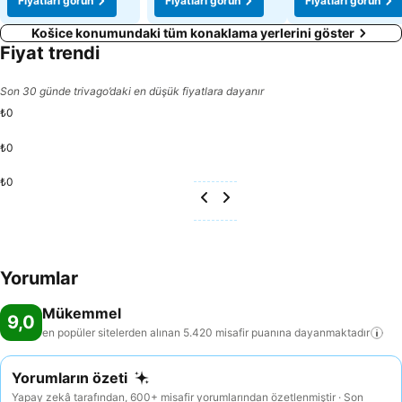
Fiyatları görün
Fiyatları görün
Fiyatları görün
Košice konumundaki tüm konaklama yerlerini göster
Fiyat trendi
Son 30 günde trivago’daki en düşük fiyatlara dayanır
₺0
₺0
₺0
Yorumlar
Mükemmel
9,0
en popüler sitelerden alınan 5.420 misafir puanına
dayanmaktadır
Yorumların özeti
Yapay zekâ tarafından, 600+ misafir yorumlarından özetlenmiştir · Son