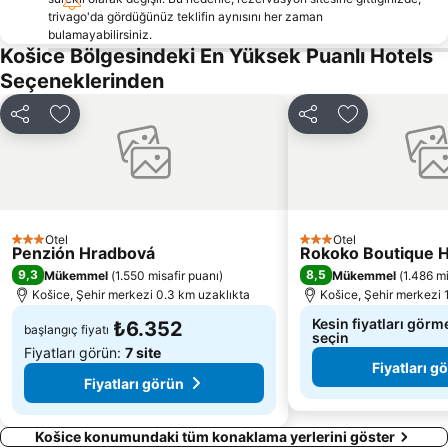
trivago'da gördüğünüz teklifin aynısını her zaman
bulamayabilirsiniz.
Košice Bölgesindeki En Yüksek Puanlı Hotels
Seçeneklerinden
Paylaş
Favorilerime ekle
Paylaş
Favorilerime 
Otel
Otel
3 Yıldız
3 Yıldız
Penzión Hradbová
Rokoko Boutique H
9,3
8,5
Mükemmel
(
1.550 misafir puanı
)
Mükemmel
(
1.486 mi
Košice, Şehir merkezi 0.3 km uzaklıkta
Košice, Şehir merkezi 
Kesin fiyatları görme
₺6.352
başlangıç fiyatı
seçin
Fiyatları görün:
7 site
Fiyatları g
Fiyatları görün
Košice konumundaki tüm konaklama yerlerini göster