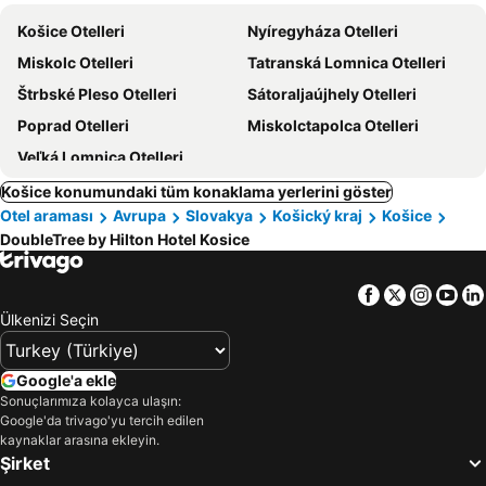
Košice Otelleri
Nyíregyháza Otelleri
Miskolc Otelleri
Tatranská Lomnica Otelleri
Štrbské Pleso Otelleri
Sátoraljaújhely Otelleri
Poprad Otelleri
Miskolctapolca Otelleri
Veľká Lomnica Otelleri
Košice konumundaki tüm konaklama yerlerini göster
Otel araması
Avrupa
Slovakya
Košický kraj
Košice
DoubleTree by Hilton Hotel Kosice
Facebook
Twitter
Insta
Yo
Ülkenizi Seçin
Google'a ekle
Sonuçlarımıza kolayca ulaşın:
Google'da trivago'yu tercih edilen
kaynaklar arasına ekleyin.
Şirket