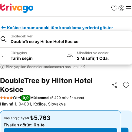
Favoriler
Giriş y
Me
Košice konumundaki tüm konaklama yerlerini göster
Gidilecek yer
DoubleTree by Hilton Hotel Kosice
Giriş/çıkış
Misafirler ve odalar
Tarih seçin
2 Misafir, 1 Oda.
Bize yapılan ödemeler sıralamamızı nasıl etkiler?
DoubleTree by Hilton Hotel
Kosice
Paylaş
Fa
Otel
9,0
Mükemmel
(
5.420 misafir puanı
)
4 Yıldız
Hlavná 1, 04001, Košice, Slovakya
₺5.763
₺5.763
başlangıç fiyatı
başlangıç fiyatı
Fiyatları görün:
6 site
Fiyatları görün:
6 site