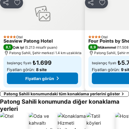
Paylaş
Favorilerime ekle
Paylaş
Favorilerime
Otel
Otel
4 Yıldız
4 Yıldız
Seaview Patong Hotel
Four Points by S
8,1
8,9
Çok iyi
(
5.213 misafir puanı
)
Mükemmel
(
11.508
Patong Sahili, Şehir merkezi 1.4 km uzaklıkta
Patong Sahili, Şehir 
₺1.699
₺5.
başlangıç fiyatı
başlangıç fiyatı
Fiyatları görün:
8 site
Fiyatları görün:
9 si
Fiyatları görün
Patong Sahili konumundaki tüm konaklama yerlerini göster
Patong Sahili konumunda diğer konaklama
yerleri