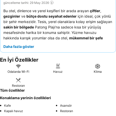
güncelleme tarihi: 29 May 2026
Bu otel, dinlence ve yerel keşifleri bir arada arayan
çiftler
,
gezginler
ve
bütçe dostu seyahat edenler
için ideal, çok yönlü
bir şehir merkezidir. Tesis, yerel olanaklara kolay erişim sağlayan
sakin bir bölgede
Patong Plajı'na sadece kısa bir yürüyüş
mesafesinde harika bir konuma sahiptir. Yüzme havuzu
hakkında karışık yorumlar olsa da otel,
mükemmel bir şefe
sahip restoranı
ve harika kahvaltı seçenekleriyle öne çıkıyor.
Daha fazla göster
Misafirler, konforlu bir konaklama sağlamak için ellerinden
gelenin en iyisini yapan
cana yakın ve yardımsever personeli
En İyi Özellikler
sürekli olarak övüyor. Daha sakin bir deneyim için bahçeye
bakan bir oda talep etmeyi düşünebilirsiniz.
Odalarda Wi-Fi
Havuz
Klima
Restoran
Tüm özellikler
Konaklama yerinin özellikleri
Kafe
Asansör
Kapalı havuz
Restoran