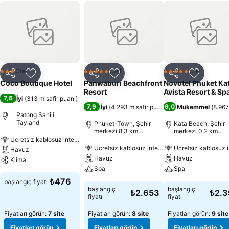
Otel
Otel
Otel
3 Yıldız
5 Yıldız
5 Yıldız
Paylaş
Favorilerime ekle
Paylaş
Favorilerime ekle
Paylaş
Favoriler
Coco Boutique Hotel
Panwaburi Beachfront
Novotel Phuket Ka
Resort
Avista Resort & Sp
7,6
İyi
(
313 misafir puanı
)
7,9
9,0
İyi
(
4.293 misafir puanı
)
Mükemmel
(
8.967
Patong Sahili,
Tayland
Phuket-Town, Şehir
Kata Beach, Şehir
merkezi 8.3 km
merkezi 0.2 km
uzaklıkta
uzaklıkta
Ücretsiz kablosuz internet
Ücretsiz kablosuz internet
Ücretsiz kablosuz i
Havuz
Havuz
Havuz
Klima
Spa
Spa
₺476
başlangıç fiyatı
başlangıç
başlangıç
₺2.653
₺2.
fiyatı
fiyatı
Fiyatları görün:
7 site
Fiyatları görün:
8 site
Fiyatları görün:
9 site
Fiyatları görün
Fiyatları görün
Fiyatları görün