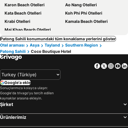
Karon Beach Otelleri
Ao Nang Otelleri
Kata Beach Otelleri
Koh Phi Phi Otelleri
Krabi Otelleri
Kamala Beach Otelleri
Mai Khao Beach Otelleri
Patong Sahili konumundaki tüm konaklama yerlerini göster
Otel araması
Asya
Tayland
Southern Region
Patong Sahili
Coco Boutique Hotel
Facebook
Twitter
Insta
Yo
Google'a ekle
Sonuçlarımıza kolayca ulaşın:
Google'da trivago'yu tercih edilen
kaynaklar arasına ekleyin.
Şirket
Ürünlerimiz