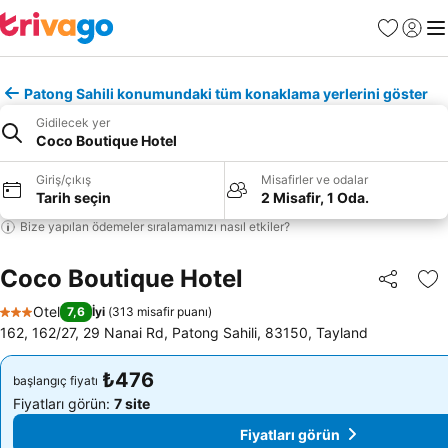
Favoriler
Giriş y
Me
Patong Sahili konumundaki tüm konaklama yerlerini göster
Gidilecek yer
Coco Boutique Hotel
Giriş/çıkış
Misafirler ve odalar
Tarih seçin
2 Misafir, 1 Oda.
Bize yapılan ödemeler sıralamamızı nasıl etkiler?
Coco Boutique Hotel
Paylaş
Fa
Otel
7,6
İyi
(
313 misafir puanı
)
3 Yıldız
162, 162/27, 29 Nanai Rd, Patong Sahili, 83150, Tayland
₺476
₺476
başlangıç fiyatı
başlangıç fiyatı
Fiyatları görün:
7 site
Fiyatları görün:
7 site
Fiyatları görün
Fiyatları görün