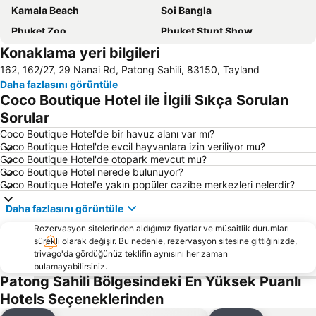
Kamala Beach
Soi Bangla
Phuket Zoo
Phuket Stunt Show
Konaklama yeri bilgileri
Ko Yao Noi
Ko Hong
162, 162/27, 29 Nanai Rd, Patong Sahili, 83150, Tayland
Jungceylon
Phuket Sea Shell Museum
Daha fazlasını görüntüle
Khao Phing Kan - James Bond Island
Freedom Beach
Coco Boutique Hotel ile İlgili Sıkça Sorulan
Surin Beach
Phuket Aquarium
Sorular
Central Festival Phuket
Maithon Island
Coco Boutique Hotel'de bir havuz alanı var mı?
Coco Boutique Hotel'de evcil hayvanlara izin veriliyor mu?
Nai Harn Beach
Koh Racha Yai
Coco Boutique Hotel'de otopark mevcut mu?
Coco Boutique Hotel nerede bulunuyor?
Phuket FantaSea
Thalang Road
Coco Boutique Hotel'e yakın popüler cazibe merkezleri nelerdir?
Safari Elephant Club
Phuket Bangtao Riding Club
Daha fazlasını görüntüle
Inselrundfahrt Ko Yao Yai
Wat Chalong
Rezervasyon sitelerinden aldığımız fiyatlar ve müsaitlik durumları
Phuket Big Buddha
Mai Khao Beach
sürekli olarak değişir. Bu nedenle, rezervasyon sitesine gittiğinizde,
trivago'da gördüğünüz teklifin aynısını her zaman
Ko Khai
Had Ko Hong
bulamayabilirsiniz.
Mamma Mia
Jungle Bungy Jump
Patong Sahili Bölgesindeki En Yüksek Puanlı
Hotels Seçeneklerinden
Phuket Butterfly Garden
Nai Thon Beach