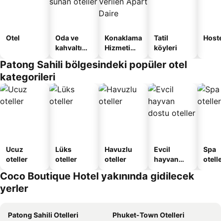
Otel
Oda ve
Konaklama
Tatil
Host
kahvaltı
Hizmeti
köyleri
sunan
Verilen
Patong Sahili bölgesindeki popüler otel
oteller
Apart
kategorileri
Daire
Ucuz
Lüks
Havuzlu
Evcil
Spa
oteller
oteller
oteller
hayvan
otelle
dostu
Coco Boutique Hotel yakınında gidilecek
oteller
yerler
Patong Sahili Otelleri
Phuket-Town Otelleri