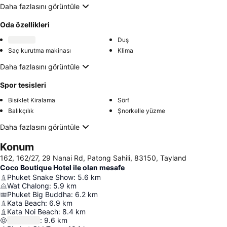
Daha fazlasını görüntüle
Oda özellikleri
Duş
Saç kurutma makinası
Klima
Daha fazlasını görüntüle
Spor tesisleri
Bisiklet Kiralama
Sörf
Balıkçılık
Şnorkelle yüzme
Daha fazlasını görüntüle
Konum
162, 162/27, 29 Nanai Rd, Patong Sahili, 83150, Tayland
Coco Boutique Hotel ile olan mesafe
Phuket Snake Show
:
5.6
km
Wat Chalong
:
5.9
km
Phuket Big Buddha
:
6.2
km
Kata Beach
:
6.9
km
Kata Noi Beach
:
8.4
km
:
9.6
km