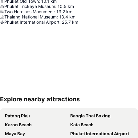
Phuket Old Town
:
10.1
km
Phuket Trickeye Museum
:
10.5
km
Two Heroines Monument
:
13.2
km
Thalang National Museum
:
13.4
km
Phuket International Airport
:
25.7
km
Explore nearby attractions
Haritayı genişlet
Patong Plajı
Bangla Thai Boxing
Karon Beach
Kata Beach
Maya Bay
Phuket International Airport