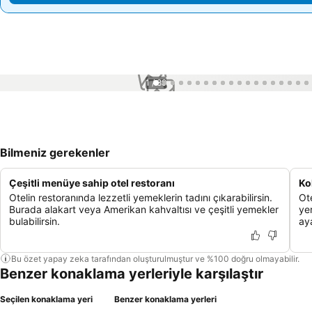
1 / 89
Bilmeniz gerekenler
Çeşitli menüye sahip otel restoranı
Ko
Otelin restoranında lezzetli yemeklerin tadını çıkarabilirsin.
Ote
Burada alakart veya Amerikan kahvaltısı ve çeşitli yemekler
yer
bulabilirsin.
aya
Bu özet yapay zeka tarafından oluşturulmuştur ve %100 doğru olmayabilir.
Benzer konaklama yerleriyle karşılaştır
Seçilen konaklama yeri
Benzer konaklama yerleri