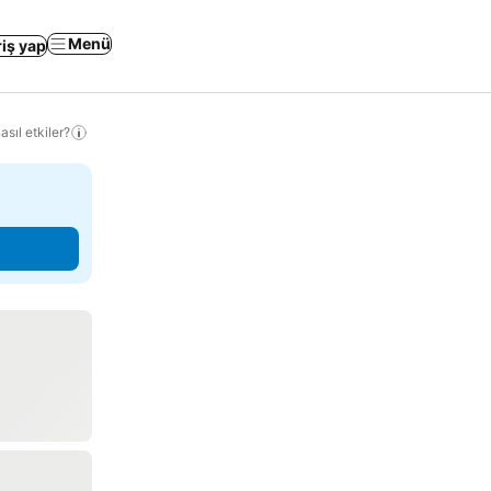
Menü
riş yap
sıl etkiler?