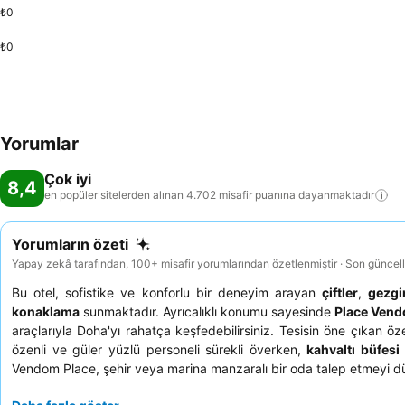
₺0
₺0
Yorumlar
Çok iyi
8,4
en popüler sitelerden alınan 4.702 misafir puanına
dayanmaktadır
Yorumların özeti
Yapay zekâ tarafından, 100+ misafir yorumlarından özetlenmiştir · Son güncel
Bu otel, sofistike ve konforlu bir deneyim arayan
çiftler
,
gezgi
konaklama
sunmaktadır. Ayrıcalıklı konumu sayesinde
Place Vend
araçlarıyla Doha'yı rahatça keşfedebilirsiniz. Tesisin öne çıkan ö
özenli ve güler yüzlü personeli sürekli överken,
kahvaltı büfesi
Vendom Place, şehir veya marina manzaralı bir oda talep etmeyi düş