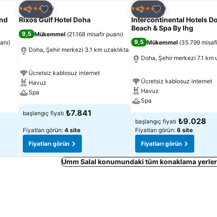
Favorilerime ekle
Favorilerime ekle
Otel
Otel
5 Yıldız
5 Yıldız
Paylaş
Paylaş
and
Rixos Gulf Hotel Doha
Intercontinental Hotels D
Beach & Spa By Ihg
9,5
Mükemmel
(
21.168 misafir puanı
)
9,5
uanı
)
Mükemmel
(
35.799 misafi
Doha, Şehir merkezi 3.1 km uzaklıkta
Doha, Şehir merkezi 7.1 km 
Ücretsiz kablosuz internet
Ücretsiz kablosuz internet
Havuz
Havuz
Spa
Spa
₺7.841
başlangıç fiyatı
₺9.028
başlangıç fiyatı
Fiyatları görün:
4 site
Fiyatları görün:
6 site
Fiyatları görün
Fiyatları görün
Umm Salal konumundaki tüm konaklama yerleri