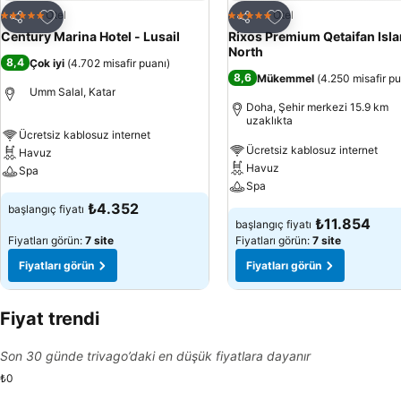
Favorilerime ekle
Favorilerime ekle
Otel
Otel
5 Yıldız
5 Yıldız
Paylaş
Paylaş
Century Marina Hotel - Lusail
Rixos Premium Qetaifan Isl
North
8,4
Çok iyi
(
4.702 misafir puanı
)
8,6
Mükemmel
(
4.250 misafir p
Umm Salal, Katar
Doha, Şehir merkezi 15.9 km
uzaklıkta
Ücretsiz kablosuz internet
Ücretsiz kablosuz internet
Havuz
Havuz
Spa
Spa
₺4.352
başlangıç fiyatı
₺11.854
başlangıç fiyatı
Fiyatları görün:
7 site
Fiyatları görün:
7 site
Fiyatları görün
Fiyatları görün
Fiyat trendi
Son 30 günde trivago’daki en düşük fiyatlara dayanır
₺0