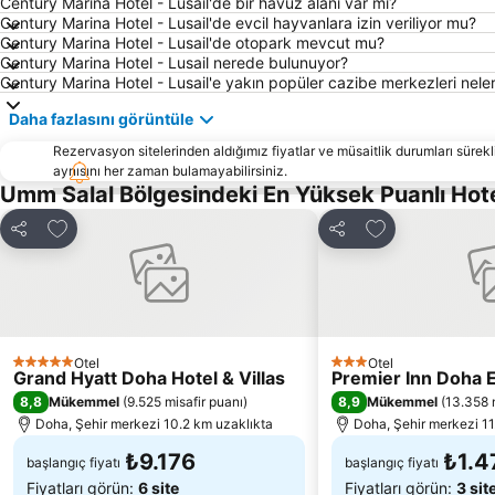
Century Marina Hotel - Lusail'de bir havuz alanı var mı?
Century Marina Hotel - Lusail'de evcil hayvanlara izin veriliyor mu?
Century Marina Hotel - Lusail'de otopark mevcut mu?
Century Marina Hotel - Lusail nerede bulunuyor?
Century Marina Hotel - Lusail'e yakın popüler cazibe merkezleri neler
Daha fazlasını görüntüle
Rezervasyon sitelerinden aldığımız fiyatlar ve müsaitlik durumları sürekli
aynısını her zaman bulamayabilirsiniz.
Umm Salal Bölgesindeki En Yüksek Puanlı Hot
Favorilerime ekle
Favorilerime ek
Paylaş
Paylaş
Otel
Otel
5 Yıldız
3 Yıldız
Grand Hyatt Doha Hotel & Villas
Premier Inn Doha E
8,8
8,9
Mükemmel
(
9.525 misafir puanı
)
Mükemmel
(
13.358 
Doha, Şehir merkezi 10.2 km uzaklıkta
Doha, Şehir merkezi 11
₺9.176
₺1.4
başlangıç fiyatı
başlangıç fiyatı
Fiyatları görün:
6 site
Fiyatları görün:
3 sit