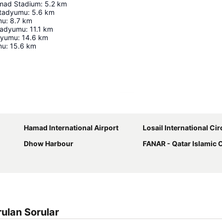
amad Stadium
:
5.2
km
tadyumu
:
5.6
km
mu
:
8.7
km
Stadyumu
:
11.1
km
dyumu
:
14.6
km
mu
:
15.6
km
Haritayı genişlet
Hamad International Airport
Losail International Cir
Dhow Harbour
FANAR - Qatar Islamic Cultur
orulan Sorular