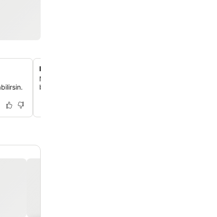
Rahatlatıcı spa ve sağlıklı yaşam olanakları
Masaj hizmetleri, güzellik salonu, buhar odası ve saunas
ilirsin.
bünyesindeki spada rahatlatıcı bir deneyim yaşayabilirsi