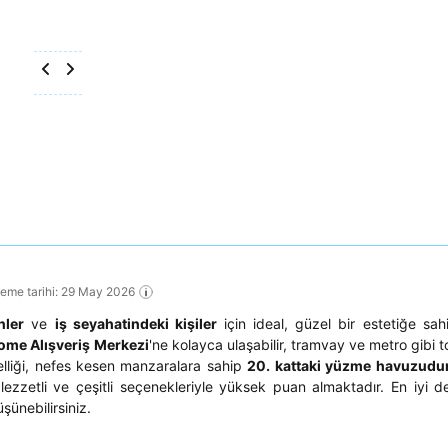
leme tarihi: 29 May 2026
nler
ve
iş seyahatindeki kişiler
için ideal, güzel bir estetiğe sa
ome Alışveriş Merkezi
'ne kolayca ulaşabilir, tramvay ve metro gibi 
zelliği, nefes kesen manzaralara sahip
20. kattaki yüzme havuzudu
lezzetli ve çeşitli seçenekleriyle yüksek puan almaktadır. En iyi d
ünebilirsiniz.