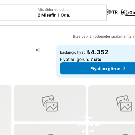
Misafirler ve odalar
TR · ₺
Gi
2 Misafir, 1 Oda.
Bize yapılan ödemeler sıralamamızı na
Favorilerime ekle
₺4.352
başlangıç fiyatı
Paylaş
Fiyatları görün:
7 site
Fiyatları görün