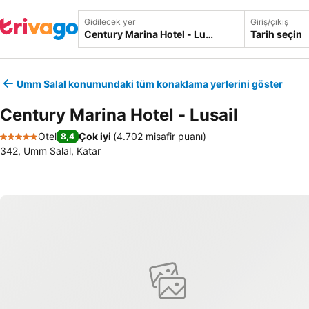
Gidilecek yer
Giriş/çıkış
Tarih seçin
Umm Salal konumundaki tüm konaklama yerlerini göster
Century Marina Hotel - Lusail
Otel
Çok iyi
(
4.702 misafir puanı
)
8,4
5 Yıldız
342, Umm Salal, Katar