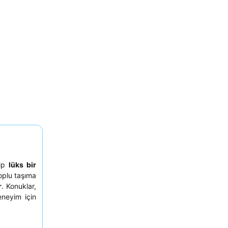
hip
lüks bir
toplu taşıma
r
. Konuklar,
eneyim için