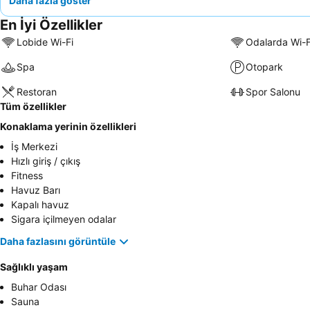
Daha fazla göster
En İyi Özellikler
Lobide Wi-Fi
Odalarda Wi-F
Spa
Otopark
Restoran
Spor Salonu
Tüm özellikler
Konaklama yerinin özellikleri
İş Merkezi
Hızlı giriş / çıkış
Fitness
Havuz Barı
Kapalı havuz
Sigara içilmeyen odalar
Daha fazlasını görüntüle
Sağlıklı yaşam
Buhar Odası
Sauna