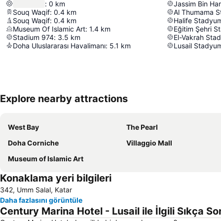
:
0
km
Jassim Bin H
Souq Waqif
:
0.4
km
Al Thumama S
Souq Waqif
:
0.4
km
Halife Stadyu
Museum Of Islamic Art
:
1.4
km
Eğitim Şehri 
Stadium 974
:
3.5
km
El-Vakrah Sta
Doha Uluslararası Havalimanı
:
5.1
km
Lusail Stadyu
Explore nearby attractions
West Bay
The Pearl
Doha Corniche
Villaggio Mall
Museum of Islamic Art
Konaklama yeri bilgileri
342, Umm Salal, Katar
Daha fazlasını görüntüle
Century Marina Hotel - Lusail ile İlgili Sıkça S