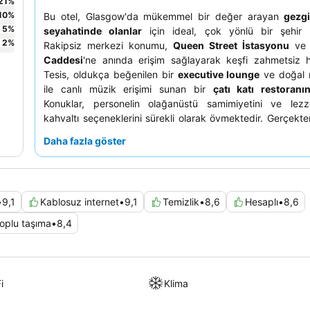
21
%
10
%
Bu otel, Glasgow'da mükemmel bir değer arayan
gezgi
5
%
seyahatinde olanlar
için ideal, çok yönlü bir şehir m
2
%
Rakipsiz merkezi konumu,
Queen Street İstasyonu
v
Caddesi
'ne anında erişim sağlayarak keşfi zahmetsiz ha
Tesis, oldukça beğenilen bir
executive lounge
ve doğal 
ile canlı müzik erişimi sunan bir
çatı katı restoranı
Konuklar, personelin olağanüstü samimiyetini ve lezzet
kahvaltı seçeneklerini sürekli olarak övmektedir. Gerçekten
bir deneyim için, panoramik şehir manzarasının keyfin
Daha fazla göster
üzere üst katlarda bir oda ayırtmayı düşünebilirsiniz.
•
9,1
Kablosuz internet
•
9,1
Temizlik
•
8,6
Hesaplı
•
8,6
oplu taşıma
•
8,4
i
Klima