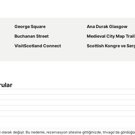
Haritayı genişlet
George Square
Ana Durak Glasgow
Buchanan Street
Medieval City Map Trail
VisitScotland Connect
Scottish Kongre ve Serg
rular
 olarak değişir. Bu nedenle, rezervasyon sitesine gittiğinizde, trivago'da gördüğü