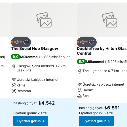
Favorilerime ekle
Favorilerime ekle
Otel
Otel
4 Yıldız
4 Yıldız
Paylaş
Paylaş
The Social Hub Glasgow
DoubleTree by Hilton Gla
Central
9,0
anı
)
Mükemmel
(
11.835 misafir puanı
)
8,7
Mükemmel
(
15.225 misafi
kta
Glasgow, Şehir merkezi 0.7 km
uzaklıkta
The Lighthouse 0.7 km uzak
Ücretsiz kablosuz internet
Ücretsiz kablosuz internet
Klima
Havuz
Restoran
Spa
₺4.542
başlangıç fiyatı
₺6.591
başlangıç fiyatı
Fiyatları görün:
7 site
Fiyatları görün:
5 site
Fiyatları görün
Fiyatları görün