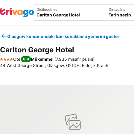
Gidilecek yer
Giriş/çıkış
Tarih seçin
Glasgow konumundaki tüm konaklama yerlerini göster
Carlton George Hotel
Otel
Mükemmel
(
7.935 misafir puanı
)
8,8
4 Yıldız
44 West George Street, Glasgow, G21DH, Birleşik Krallık