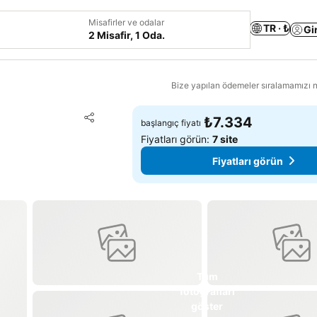
Misafirler ve odalar
TR · ₺
Gi
2 Misafir, 1 Oda.
Bize yapılan ödemeler sıralamamızı na
Favorilerime ekle
₺7.334
başlangıç fiyatı
Paylaş
Fiyatları görün:
7 site
Fiyatları görün