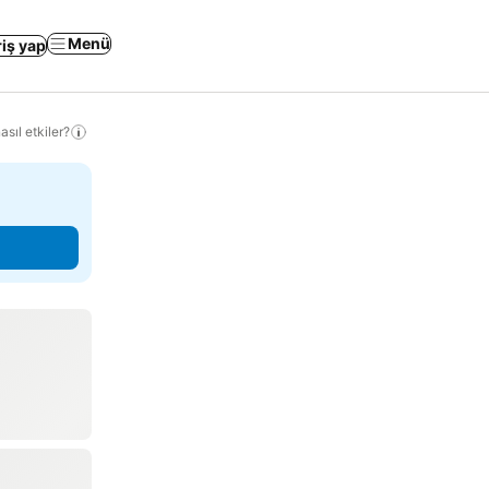
Menü
riş yap
sıl etkiler?