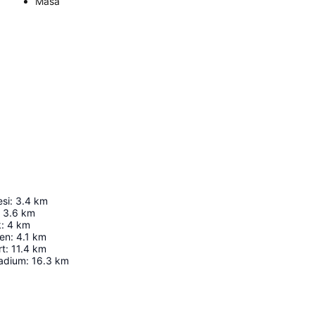
Masa
esi
:
3.4
km
3.6
km
k
:
4
km
en
:
4.1
km
rt
:
11.4
km
adium
:
16.3
km