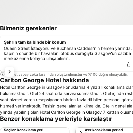
Bilmeniz gerekenler
Şehrin tam kalbinde bir konum
Queen Street İstasyonu ve Buchanan Caddesi'nin hemen yanında,
kapının önünde bir havaalanı otobüs durağıyla Glasgow'un cazibe
merkezlerine kolayca ulaşabilirsin.
Bu özet yapay zeka tarafından oluşturulmuştur ve %100 doğru olmayabilir.
Carlton George Hotel hakkında
Hotel Carlton George in Glasgov konuklarına 4 yıldızlı konaklama ol
bulunmaktadır. Otel 24 saat oda servisi sunmaktadır. Otel içinde res
saat hizmet veren resepsiyonda birden fazla dil bilen personel gör
hizmeti verilmektedir. Tesisin genel alanları klimalıdır. Otelin genel 
yılında yapılmış olan Hotel Carlton George in Glasgov 7 kattan oluşm
Benzer konaklama yerleriyle karşılaştır
bulunmaktadır. Otelin tüm konuk odaları klimalıdır. Oda içinde kablosu
uydu kanallarıyla birlikte gelir. Tüm odalarda Direk hatlı telefon, öz
Seçilen konaklama yeri
Benzer konaklama yerleri
sonraki
pencereler, Güneşlikler / perdeler bulunmaktadır. Günlük temizlik sağla