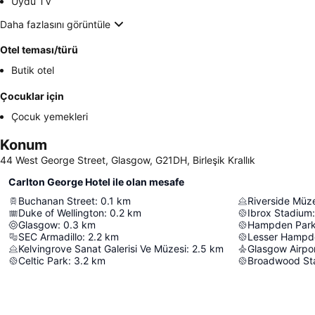
Uydu TV
Daha fazlasını görüntüle
Otel teması/türü
Butik otel
Çocuklar için
Çocuk yemekleri
Konum
44 West George Street, Glasgow, G21DH, Birleşik Krallık
Carlton George Hotel ile olan mesafe
Buchanan Street
:
0.1
km
Riverside Müz
Duke of Wellington
:
0.2
km
Ibrox Stadium
:
Glasgow
:
0.3
km
Hampden Par
SEC Armadillo
:
2.2
km
Lesser Hampd
Kelvingrove Sanat Galerisi Ve Müzesi
:
2.5
km
Glasgow Airpo
Celtic Park
:
3.2
km
Broadwood St