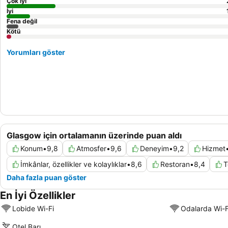
Çok iyi
İyi
Fena değil
Kötü
Yorumları göster
Glasgow için ortalamanın üzerinde puan aldı
Konum
•
9,8
Atmosfer
•
9,6
Deneyim
•
9,2
Hizmet
İmkânlar, özellikler ve kolaylıklar
•
8,6
Restoran
•
8,4
T
Daha fazla puan göster
En İyi Özellikler
Lobide Wi-Fi
Odalarda Wi-F
Otel Barı