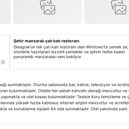
Şehir manzaralı çatı katı restoranı
Glasgow'un tek çatı katı restoranı olan Windows'ta yemek ye,
ürünlerle hazırlanan lezzetli yemekler ve şehrin nefes kesen
panoramik manzaraları seni bekliyor.
anağı sunmaktadır. Oturma salonunda bar, kahve, televizyon ve ücret
toran bulunmaktadır. Otelde her sabah kahvaltı olanağı mevcuttur ve ü
ev yapmakta ve otel kasası bulunmaktadır. Tesiste Kuru temizleme ve
alanlarında yüksek hızda kablosuz internet erişimi mevcuttur ve ücretlid
akta ve konuklarına toplam 64 oda sunmaktadır. Otel yakınında park ye
z yüksek hızda internet erişimi (ücretli) mevcuttur. Oda içindeki tele
el banyo, Duş / küvet kombinasyonu, saç kurutma makinesi, mini bar, açı
nır. Ekstra havlu ve çarşaf istek üzerine temin edilir.