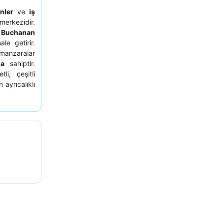
nler
ve
iş
erkezidir.
e
Buchanan
le getirir.
manzaralar
na
sahiptir.
li, çeşitli
 ayrıcalıklı
i çıkarmak