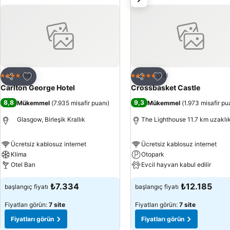
Favorilerime ekle
Favorilerime ekle
Otel
Otel
4 Yıldız
5 Yıldız
Paylaş
Paylaş
Carlton George Hotel
Crossbasket Castle
8,8
9,3
Mükemmel
(
7.935 misafir puanı
)
Mükemmel
(
1.973 misafir pu
Glasgow, Birleşik Krallık
The Lighthouse 11.7 km uzaklı
Ücretsiz kablosuz internet
Ücretsiz kablosuz internet
Klima
Otopark
Otel Barı
Evcil hayvan kabul edilir
₺7.334
₺12.185
başlangıç fiyatı
başlangıç fiyatı
Fiyatları görün:
7 site
Fiyatları görün:
7 site
Fiyatları görün
Fiyatları görün