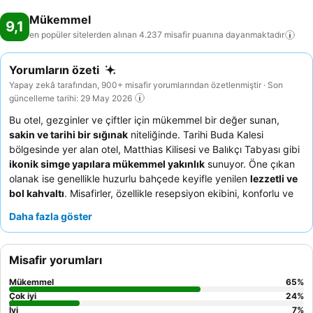
Mükemmel
9,1
en popüler sitelerden alınan 4.237 misafir puanına
dayanmaktadır
Yorumların özeti
Yapay zekâ tarafından, 900+ misafir yorumlarından özetlenmiştir · Son
güncelleme tarihi: 29 May 2026
Bu otel, gezginler ve çiftler için mükemmel bir değer sunan,
sakin ve tarihi bir sığınak
niteliğinde. Tarihi Buda Kalesi
bölgesinde yer alan otel, Matthias Kilisesi ve Balıkçı Tabyası gibi
ikonik simge yapılara mükemmel yakınlık
sunuyor. Öne çıkan
olanak ise genellikle huzurlu bahçede keyifle yenilen
lezzetli ve
bol kahvaltı
. Misafirler, özellikle resepsiyon ekibini, konforlu ve
keyifli bir konaklama sağlayan
son derece güler yüzlü ve
Daha fazla göster
yardımsever personel
olarak sürekli övüyor. Gerçekten huzurlu
bir deneyim için bahçeye bakan bir oda talep etmeyi
düşünebilirsiniz.
Misafir yorumları
Mükemmel
65
%
Çok iyi
24
%
İyi
7
%