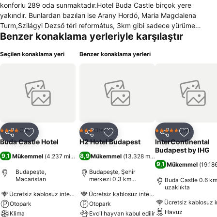
konforlu 289 oda sunmaktadır.Hotel Buda Castle birçok yere
yakındır. Bunlardan bazıları ise Arany Hordó, Maria Magdalena
Turm,Szilágyi Dezső téri református, 3km gibi sadece yürüme
Benzer konaklama yerleriyle karşılaştır
mesafesi uzaklığında bulunmaktadır.Hotel Buda Castle de siz
konuklarının hizmetine sunulanlardan bazıları ise 24 saat hizmet
Seçilen konaklama yeri
Benzer konaklama yerleri
veren resepsiyonda çok dil bilen personel bulunmaktadır. Otelin
konuklarına sunduğu hizmetlerden biride sınırsız internettir. Oturma
salonunda bar, kahve, televizyon ve ücretsiz gazete bulunmaktadır.
Otelde açık büfe kahvaltı imkanı vardır. Konforlu mobilyalara sahip
çay ve çeşitli meşrubatların sunulduğu lobi bulunmaktadır. Araç
kiralama ve tur danışma hizmetleri verilmektedir. Hotel Buda Castle
konuk odalarında sunulan imkanlar arasında günlük yenilenen
minibar, uydu kanalları içerikli TV, çalışma masası, kişisel
Otel
Otel
Otel
4 Yıldız
3 Yıldız
5 Yıldız
Paylaş
Favorilerime ekle
Paylaş
Favorilerime ekle
Paylaş
Favoriler
ayarlanabilen split klima, ve odaların banyosunda makyaj aynası,
Buda Castle Hotel
H2 Hotel Budapest
InterContinental
saç kurutma makinası, banyo içerisinde telefon ve günlük yenilenen
Budapest by IHG
9,1
8,9
Mükemmel
(
4.237 misafir puanı
Mükemmel
)
(
13.328 misafir puanı
)
minibar bulunmaktadır. Otel yakınlarında spor tesisleri
9,1
Mükemmel
(
19.186
bulunmaktadır.
Budapeşte,
Budapeşte, Şehir
Macaristan
merkezi 0.3 km
Buda Castle 0.6 k
uzaklıkta
uzaklıkta
Ücretsiz kablosuz internet
Ücretsiz kablosuz internet
Otopark
Otopark
Havuz
Klima
Evcil hayvan kabul edilir