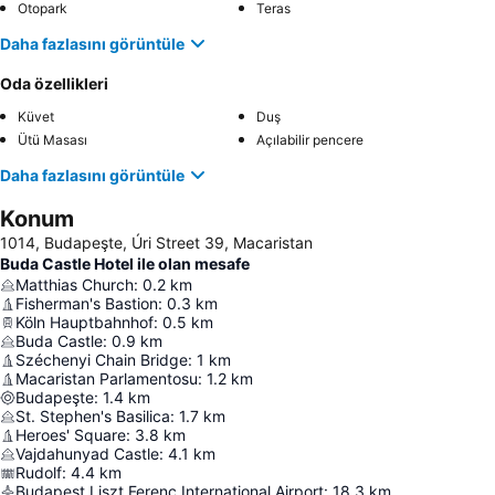
Otopark
Teras
Daha fazlasını görüntüle
Oda özellikleri
Küvet
Duş
Ütü Masası
Açılabilir pencere
Daha fazlasını görüntüle
Konum
1014, Budapeşte, Úri Street 39, Macaristan
Buda Castle Hotel ile olan mesafe
Matthias Church
:
0.2
km
Fisherman's Bastion
:
0.3
km
Köln Hauptbahnhof
:
0.5
km
Buda Castle
:
0.9
km
Széchenyi Chain Bridge
:
1
km
Macaristan Parlamentosu
:
1.2
km
Budapeşte
:
1.4
km
St. Stephen's Basilica
:
1.7
km
Heroes' Square
:
3.8
km
Vajdahunyad Castle
:
4.1
km
Rudolf
:
4.4
km
Budapest Liszt Ferenc International Airport
:
18.3
km