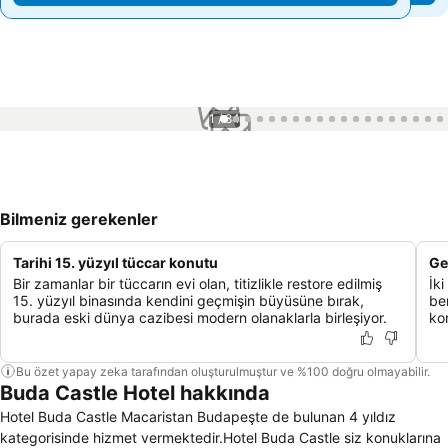
1 / 84
Bilmeniz gerekenler
Tarihi 15. yüzyıl tüccar konutu
Ge
Bir zamanlar bir tüccarın evi olan, titizlikle restore edilmiş
İki
15. yüzyıl binasında kendini geçmişin büyüsüne bırak,
ben
burada eski dünya cazibesi modern olanaklarla birleşiyor.
ko
Bu özet yapay zeka tarafından oluşturulmuştur ve %100 doğru olmayabilir.
Buda Castle Hotel hakkında
Hotel Buda Castle Macaristan Budapeşte de bulunan 4 yıldız
kategorisinde hizmet vermektedir.Hotel Buda Castle siz konuklarına