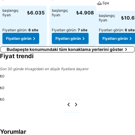
Spa
Fiyatları görün
Fiyatları görün
başlangıç
başlangıç
₺6.035
₺4.908
Fiyatları görün
fiyatı
fiyatı
başlangıç
₺10.
fiyatı
Fiyatları görün:
8 site
Fiyatları görün:
7 site
Fiyatları görün:
6 site
Fiyatları görün
Fiyatları görün
Fiyatları görün
Budapeşte konumundaki tüm konaklama yerlerini göster
Fiyat trendi
Son 30 günde trivago’daki en düşük fiyatlara dayanır
₺0
₺0
₺0
Yorumlar