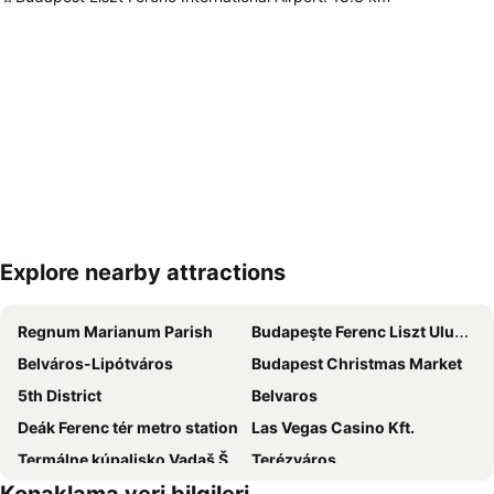
Explore nearby attractions
Haritayı genişlet
Regnum Marianum Parish
Budapeşte Ferenc Liszt Uluslararası Havaalanı
Belváros-Lipótváros
Budapest Christmas Market
5th District
Belvaros
Deák Ferenc tér metro station
Las Vegas Casino Kft.
Termálne kúpalisko Vadaš Štúrovo
Terézváros
Keleti palyaudvar Budapest
Népliget Bus Station