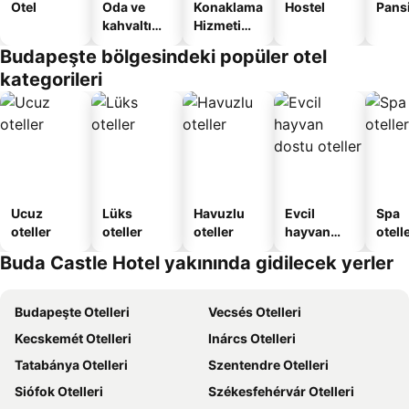
Otel
Oda ve
Konaklama
Hostel
Pans
kahvaltı
Hizmeti
sunan
Verilen
Budapeşte bölgesindeki popüler otel
oteller
Apart
kategorileri
Daire
Ucuz
Lüks
Havuzlu
Evcil
Spa
oteller
oteller
oteller
hayvan
otelle
dostu
Buda Castle Hotel yakınında gidilecek yerler
oteller
Budapeşte Otelleri
Vecsés Otelleri
Kecskemét Otelleri
Inárcs Otelleri
Tatabánya Otelleri
Szentendre Otelleri
Siófok Otelleri
Székesfehérvár Otelleri