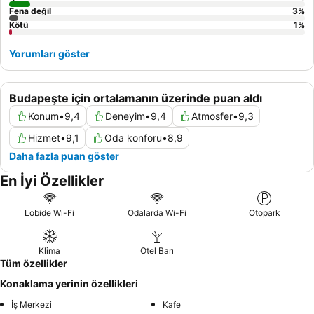
Fena değil
3
%
Kötü
1
%
Yorumları göster
Budapeşte için ortalamanın üzerinde puan aldı
Konum
•
9,4
Deneyim
•
9,4
Atmosfer
•
9,3
Hizmet
•
9,1
Oda konforu
•
8,9
Daha fazla puan göster
En İyi Özellikler
Lobide Wi-Fi
Odalarda Wi-Fi
Otopark
Klima
Otel Barı
Tüm özellikler
Konaklama yerinin özellikleri
İş Merkezi
Kafe