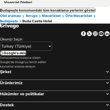
Visegrád Otelleri
Budapeşte konumundaki tüm konaklama yerlerini göster
Otel araması
Avrupa
Macaristan
Orta Macaristan
Budapeşte
Buda Castle Hotel
Facebook
Twitter
Insta
Yo
Ülkenizi Seçin
Google'a ekle
Sonuçlarımıza kolayca ulaşın:
Google'da trivago'yu tercih edilen
kaynaklar arasına ekleyin.
Şirket
Ürünlerimiz
Hükümler ve politikalar
Destek