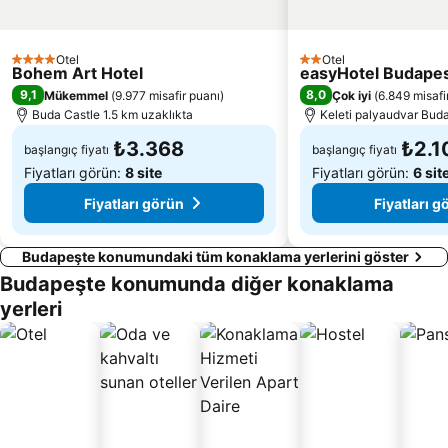
Taban
Budapest 100
Astoria metro station
Dohany utcai zsinagoga
Otel
Otel
4 Yıldız
2 Yıldız
Bohem Art Hotel
Újlipótváros
Rákóczi Street
easyHotel Budape
9,1
8,0
Mükemmel
(
9.977 misafir puanı
)
Çok iyi
(
6.849 misafi
Blaha Lujza tér metro station
Ferencváros
Buda Castle 1.5 km uzaklıkta
Keleti palyaudvar Buda
₺3.368
₺2.1
başlangıç fiyatı
başlangıç fiyatı
Fiyatları görün:
8 site
Fiyatları görün:
6 sit
Fiyatları görün
Fiyatları g
Budapeşte konumundaki tüm konaklama yerlerini göster
Budapeşte konumunda diğer konaklama
yerleri