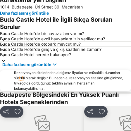
Konaklama yeri bilgileri
1014, Budapeşte, Úri Street 39, Macaristan
Magyar Allami Operahaz
7th District
Daha fazlasını görüntüle
Puskas Ferenc Stadium
Széchenyihegy
Buda Castle Hotel ile İlgili Sıkça Sorulan
Vaci utca
Erzsébetváros
Sorular
Buda Castle
Kálvin tér metro station
Buda Castle Hotel'de bir havuz alanı var mı?
Buda Castle Hotel'de evcil hayvanlara izin veriliyor mu?
Istvánmező
Summer Night Concerts in the Hilton Dominican Court
Buda Castle Hotel'de otopark mevcut mu?
Buda Castle Hotel'de giriş ve çıkış saatleri ne zaman?
6th District
Hösök tere
Buda Castle Hotel nerede bulunuyor?
Parlament
Szent Istvan Bazilika
Daha fazlasını görüntüle
Óbuda
Formula 1 Hungarian Grand Prix
Rezervasyon sitelerinden aldığımız fiyatlar ve müsaitlik durumları
Nyugati Tren İstasyonu Budapeşte
8th District
sürekli olarak değişir. Bu nedenle, rezervasyon sitesine gittiğinizde,
trivago'da gördüğünüz teklifin aynısını her zaman
Aquincum
Örs vezér tere metro station
bulamayabilirsiniz.
Vorosmarty Square
Hungaroring
Budapeşte Bölgesindeki En Yüksek Puanlı
Hotels Seçeneklerinden
Budapesti M1 Metro Line
Buda Castle District Varnegyed
Andrassy ut
Budapest Operetta Theatre
Paylaş
Favorilerime ekle
Paylaş
Favorilerime 
Szechenyi Fürdö
Aquaworld Budapest
Háziréti lake
1st District