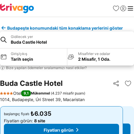
Favoriler
Giriş y
Me
Budapeşte konumundaki tüm konaklama yerlerini göster
Gidilecek yer
Buda Castle Hotel
Giriş/çıkış
Misafirler ve odalar
Tarih seçin
2 Misafir, 1 Oda.
Bize yapılan ödemeler sıralamamızı nasıl etkiler?
Buda Castle Hotel
Paylaş
Fa
Otel
9,1
Mükemmel
(
4.237 misafir puanı
)
4 Yıldız
1014, Budapeşte, Úri Street 39, Macaristan
₺6.035
₺6.035
başlangıç fiyatı
başlangıç fiyatı
Fiyatları görün:
8 site
Fiyatları görün:
8 site
Fiyatları görün
Fiyatları görün