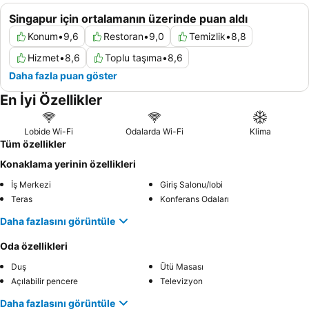
Singapur için ortalamanın üzerinde puan aldı
Konum
•
9,6
Restoran
•
9,0
Temizlik
•
8,8
Hizmet
•
8,6
Toplu taşıma
•
8,6
Daha fazla puan göster
En İyi Özellikler
Lobide Wi-Fi
Odalarda Wi-Fi
Klima
Tüm özellikler
Konaklama yerinin özellikleri
İş Merkezi
Giriş Salonu/lobi
Teras
Konferans Odaları
Daha fazlasını görüntüle
Oda özellikleri
Duş
Ütü Masası
Açılabilir pencere
Televizyon
Daha fazlasını görüntüle