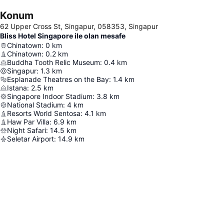
Konum
62 Upper Cross St, Singapur, 058353, Singapur
Bliss Hotel Singapore ile olan mesafe
Chinatown
:
0
km
Chinatown
:
0.2
km
Buddha Tooth Relic Museum
:
0.4
km
Singapur
:
1.3
km
Esplanade Theatres on the Bay
:
1.4
km
Istana
:
2.5
km
Singapore Indoor Stadium
:
3.8
km
National Stadium
:
4
km
Resorts World Sentosa
:
4.1
km
Haw Par Villa
:
6.9
km
Night Safari
:
14.5
km
Seletar Airport
:
14.9
km