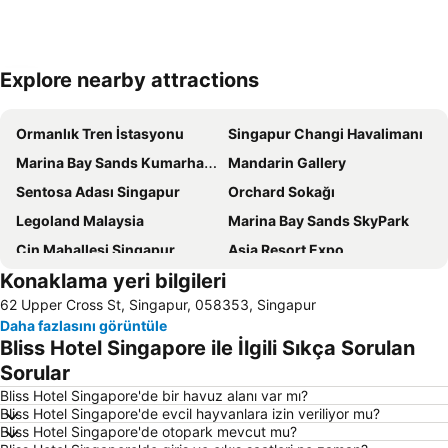
Explore nearby attractions
Haritayı genişlet
Ormanlık Tren İstasyonu
Singapur Changi Havalimanı
Marina Bay Sands Kumarhanesi
Mandarin Gallery
Sentosa Adası Singapur
Orchard Sokağı
Legoland Malaysia
Marina Bay Sands SkyPark
Çin Mahallesi Singapur
Asia Resort Expo
Konaklama yeri bilgileri
Bugis
Raffles City
62 Upper Cross St, Singapur, 058353, Singapur
Marina Bay Metro Station
Marina South Pier Metro Station
Daha fazlasını görüntüle
Orchard Central
Fort Canning Parkı Singapur
Bliss Hotel Singapore ile İlgili Sıkça Sorulan
Marina Area
Clarke Quay Alışveriş Merkezi Singapur
Sorular
The Shoppes at Marina Bay Sands
Singapur Limanı
Bliss Hotel Singapore'de bir havuz alanı var mı?
Bliss Hotel Singapore'de evcil hayvanlara izin veriliyor mu?
Clarke Quay Metro Station
Changi
Bliss Hotel Singapore'de otopark mevcut mu?