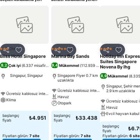
Otel
Otel
Otel
3 Yıldız
5 Yıldız
4 Yıldız
Paylaş
Favorilerime ekle
Paylaş
Favorilerime ekle
Paylaş
Favoriler
Bliss Hotel Singapore
Marina Bay Sands
Holiday Inn Expres
Suites Singapore
8,2
9,4
Çok iyi
(
6.337 misafir puanı
)
Mükemmel
(
112.939 misafir puanı
)
Novena By Ihg
Singapur, Singapur
Singapore Flyer 0.7 km
8,9
Mükemmel
(
8.335
uzaklıkta
Singapur, Şehir me
Ücretsiz kablosuz internet
2.9 km uzaklıkta
Ücretsiz kablosuz internet
Havuz
Klima
Ücretsiz kablosuz i
Otopark
Havuz
Evcil hayvan kabul 
başlangıç
başlangıç
₺4.951
₺33.438
fiyatı
fiyatı
başlangıç
₺6.
fiyatı
Fiyatları görün:
7 site
Fiyatları görün:
7 site
Fiyatları görün:
6 site