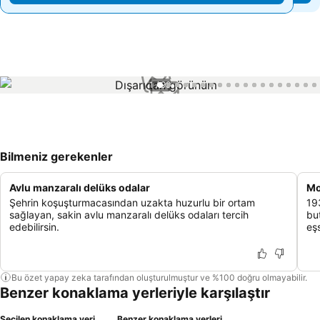
1 / 99
Bilmeniz gerekenler
Avlu manzaralı delüks odalar
Mo
Şehrin koşuşturmacasından uzakta huzurlu bir ortam
19
sağlayan, sakin avlu manzaralı delüks odaları tercih
bu
edebilirsin.
eşs
Bu özet yapay zeka tarafından oluşturulmuştur ve %100 doğru olmayabilir.
Benzer konaklama yerleriyle karşılaştır
Seçilen konaklama yeri
Benzer konaklama yerleri