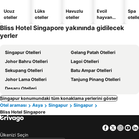
Ucuz
Lüks
Havuzlu
Evcil
Spa
oteller
oteller
oteller
hayvan
otelle
dostu
Bliss Hotel Singapore yakınında gidilecek
oteller
yerler
Singapur Otelleri
Gelang Patah Otelleri
Johor Bahru Otelleri
Lagoi Otelleri
Sekupang Otelleri
Batu Ampar Otelleri
Johor Lama Otelleri
Tanjung Pinang Otelleri
Desaru Otelleri
Singapur konumundaki tüm konaklama yerlerini göster
Otel araması
Asya
Singapur
Singapur
Bliss Hotel Singapore
Facebook
Twitter
Insta
Yo
Ülkenizi Seçin