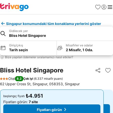
Favoriler
Giriş y
Me
Singapur konumundaki tüm konaklama yerlerini göster
Gidilecek yer
Bliss Hotel Singapore
Giriş/çıkış
Misafirler ve odalar
Tarih seçin
2 Misafir, 1 Oda.
Bize yapılan ödemeler sıralamamızı nasıl etkiler?
Bliss Hotel Singapore
Paylaş
Fa
Otel
8,2
Çok iyi
(
6.337 misafir puanı
)
3 Yıldız
62 Upper Cross St, Singapur, 058353, Singapur
₺4.951
₺4.951
başlangıç fiyatı
başlangıç fiyatı
Fiyatları görün:
7 site
Fiyatları görün:
7 site
Fiyatları görün
Fiyatları görün