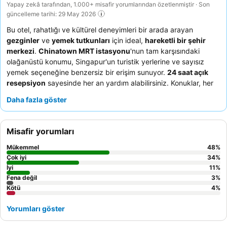
Yapay zekâ tarafından, 1.000+ misafir yorumlarından özetlenmiştir · Son
güncelleme tarihi: 29 May 2026
Bu otel, rahatlığı ve kültürel deneyimleri bir arada arayan
gezginler
ve
yemek tutkunları
için ideal,
hareketli bir şehir
merkezi
.
Chinatown MRT istasyonu
'nun tam karşısındaki
olağanüstü konumu, Singapur'un turistik yerlerine ve sayısız
yemek seçeneğine benzersiz bir erişim sunuyor.
24 saat açık
resepsiyon
sayesinde her an yardım alabilirsiniz. Konuklar, her
zaman beklentilerin ötesine geçen
cana yakın ve etkili
Daha fazla göster
personeli
ve kaliteli nevresimlere sahip konforlu yatakları sürekli
olarak övüyor. En iyi mutfak deneyimi için Chinatown ve Maxwell
Food Centre'ın hemen yakınındaki çeşitli restoranları ve seyyar
Misafir yorumları
satıcıları keşfedin.
Mükemmel
48
%
Çok iyi
34
%
İyi
11
%
Fena değil
3
%
Kötü
4
%
Yorumları göster