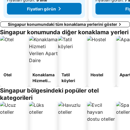
Fiyatları görün
Fi
Singapur konumundaki tüm konaklama yerlerini göster
Singapur konumunda diğer konaklama yerleri
Otel
Konaklama
Tatil
Hostel
Apart
Hizmeti
köyleri
Verilen
Singapur bölgesindeki popüler otel
Apart
kategorileri
Daire