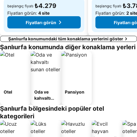
₺4.279
₺3.7
başlangıç fiyatı
başlangıç fiyatı
Fiyatları görün:
4 site
Fiyatları görün:
2 sit
Fiyatları görün
Fiyatları g
Şanlıurfa konumundaki tüm konaklama yerlerini göster
Şanlıurfa konumunda diğer konaklama yerleri
Otel
Oda ve
Pansiyon
kahvaltı
sunan
Şanlıurfa bölgesindeki popüler otel
oteller
kategorileri