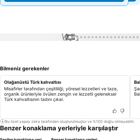
1 / 99
Bilmeniz gerekenler
Olağanüstü Türk kahvaltısı
Ba
Misafirler tarafından çeşitliliği, yöresel lezzetleri ve taze,
Şa
organik ürünleriyle övülen zengin ve lezzetli geleneksel
Ba
Türk kahvaltısının tadını çıkar.
Bu özet yapay zeka tarafından oluşturulmuştur ve %100 doğru olmayabilir.
Benzer konaklama yerleriyle karşılaştır
Seçilen konaklama yeri
Benzer konaklama yerleri