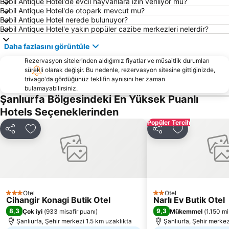
Babil Antique Hotel'de evcil hayvanlara izin veriliyor mu?
Babil Antique Hotel'de otopark mevcut mu?
Babil Antique Hotel nerede bulunuyor?
Babil Antique Hotel'e yakın popüler cazibe merkezleri nelerdir?
Daha fazlasını görüntüle
Rezervasyon sitelerinden aldığımız fiyatlar ve müsaitlik durumları
sürekli olarak değişir. Bu nedenle, rezervasyon sitesine gittiğinizde,
trivago'da gördüğünüz teklifin aynısını her zaman
bulamayabilirsiniz.
Şanlıurfa Bölgesindeki En Yüksek Puanlı
Hotels Seçeneklerinden
Popüler Tercih
Paylaş
Favorilerime ekle
Paylaş
Favorilerime 
Otel
Otel
3 Yıldız
2 Yıldız
Cihangir Konagi Butik Otel
Narlı Ev Butik Otel
8,3
9,3
Çok iyi
(
933 misafir puanı
)
Mükemmel
(
1.150 mi
Şanlıurfa, Şehir merkezi 1.5 km uzaklıkta
Şanlıurfa, Şehir merkez