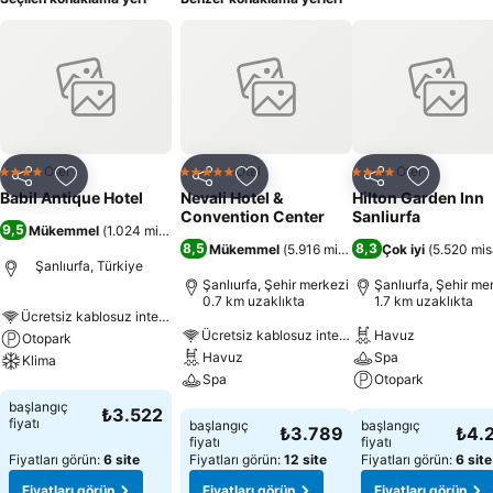
Otel
Otel
Otel
4 Yıldız
5 Yıldız
4 Yıldız
Paylaş
Favorilerime ekle
Paylaş
Favorilerime ekle
Paylaş
Favoriler
Babil Antique Hotel
Nevali Hotel &
Hilton Garden Inn
Convention Center
Sanliurfa
9,5
Mükemmel
(
1.024 misafir puanı
)
8,5
8,3
Mükemmel
(
5.916 misafir puanı
Çok iyi
)
(
5.520 mis
Şanlıurfa, Türkiye
Şanlıurfa, Şehir merkezi
Şanlıurfa, Şehir me
0.7 km uzaklıkta
1.7 km uzaklıkta
Ücretsiz kablosuz internet
Ücretsiz kablosuz internet
Havuz
Otopark
Havuz
Spa
Klima
Spa
Otopark
Fiyatları görün
başlangıç
₺3.522
Fiyatları görün
Fiyatları görün
fiyatı
başlangıç
başlangıç
₺3.789
₺4.
fiyatı
fiyatı
Fiyatları görün:
6 site
Fiyatları görün:
12 site
Fiyatları görün:
6 site
Fiyatları görün
Fiyatları görün
Fiyatları görün