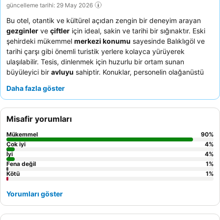
güncelleme tarihi: 29 May 2026
Bu otel, otantik ve kültürel açıdan zengin bir deneyim arayan
gezginler
ve
çiftler
için ideal, sakin ve tarihi bir sığınaktır. Eski
şehirdeki mükemmel
merkezi konumu
sayesinde Balıklıgöl ve
tarihi çarşı gibi önemli turistik yerlere kolayca yürüyerek
ulaşılabilir. Tesis, dinlenmek için huzurlu bir ortam sunan
büyüleyici bir
avluyu
sahiptir. Konuklar, personelin olağanüstü
misafirperverliğini ve yerel ve organik ürünlerle hazırlanan
Daha fazla göster
lezzetli, çeşitli
serpme kahvaltıyı
sürekli olarak övmektedir.
Gerçekten sürükleyici bir konaklama için, bölgenin tarihi ruhunu
yansıtan
otantik, şık bir dekora
sahip bir oda talep etmeyi
Misafir yorumları
düşünebilirsiniz.
Mükemmel
90
%
Çok iyi
4
%
İyi
4
%
Fena değil
1
%
Kötü
1
%
Yorumları göster