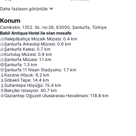
Daha fazlasını görüntüle
Konum
Camikebir, 1352. Sk. no:38, 63000, Şanlıurfa, Türkiye
Babil Antique Hotel ile olan mesafe
Haleplibahçe Mozaik Müzesi
:
0.4
km
Şanlıurfa Arkeoloji Müzesi
:
0.6
km
Şanlıurfa Kalesi
:
0.7
km
Kurtuluş Müzesi
:
0.8
km
Şanlıurfa Müzesi
:
1.1
km
Şanlıurfa
:
1.3
km
Şanlıurfa 11 Nisan Stadyumu
:
1.7
km
Kazane Höyuk
:
6.2
km
Göbekli Tepe
:
14.4
km
Sultantepe Höyüğü
:
15.4
km
Bekçiler Istasyon
:
40.7
km
Gaziantep Oğuzeli Uluslararası Havalimanı
:
118.8
km