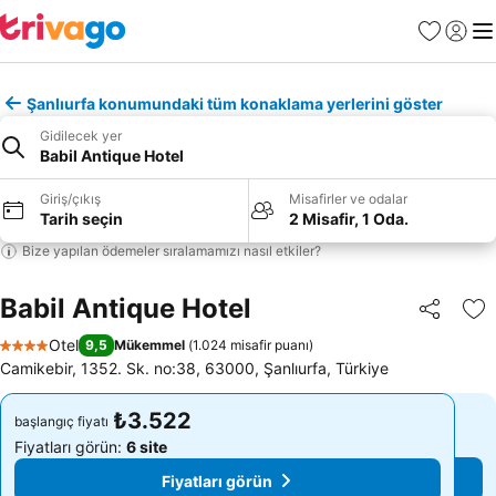
Favoriler
Giriş y
Me
Şanlıurfa konumundaki tüm konaklama yerlerini göster
Gidilecek yer
Babil Antique Hotel
Giriş/çıkış
Misafirler ve odalar
Tarih seçin
2 Misafir, 1 Oda.
Bize yapılan ödemeler sıralamamızı nasıl etkiler?
Babil Antique Hotel
Paylaş
Fa
Otel
9,5
Mükemmel
(
1.024 misafir puanı
)
4 Yıldız
Camikebir, 1352. Sk. no:38, 63000, Şanlıurfa, Türkiye
₺3.522
₺3.522
başlangıç fiyatı
başlangıç fiyatı
Fiyatları görün:
6 site
Fiyatları görün:
6 site
Fiyatları görün
Fiyatları görün