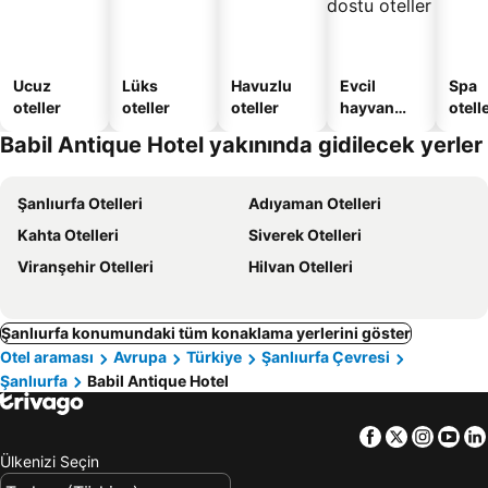
Ucuz
Lüks
Havuzlu
Evcil
Spa
oteller
oteller
oteller
hayvan
otelle
dostu
Babil Antique Hotel yakınında gidilecek yerler
oteller
Şanlıurfa Otelleri
Adıyaman Otelleri
Kahta Otelleri
Siverek Otelleri
Viranşehir Otelleri
Hilvan Otelleri
Şanlıurfa konumundaki tüm konaklama yerlerini göster
Otel araması
Avrupa
Türkiye
Şanlıurfa Çevresi
Şanlıurfa
Babil Antique Hotel
Facebook
Twitter
Insta
Yo
Ülkenizi Seçin