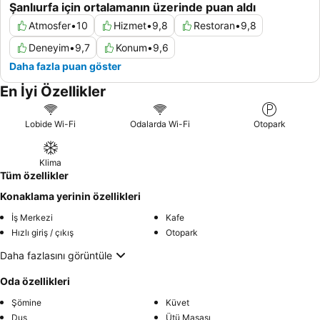
Şanlıurfa için ortalamanın üzerinde puan aldı
Atmosfer
•
10
Hizmet
•
9,8
Restoran
•
9,8
Deneyim
•
9,7
Konum
•
9,6
Daha fazla puan göster
En İyi Özellikler
Lobide Wi-Fi
Odalarda Wi-Fi
Otopark
Klima
Tüm özellikler
Konaklama yerinin özellikleri
İş Merkezi
Kafe
Hızlı giriş / çıkış
Otopark
Daha fazlasını görüntüle
Oda özellikleri
Şömine
Küvet
Duş
Ütü Masası