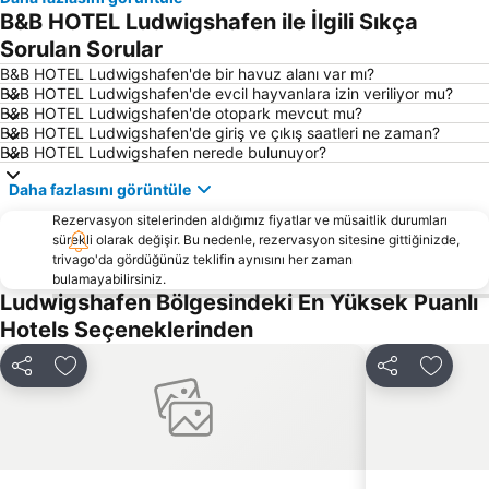
Old town of Heidelberg
Maimarktgelände Mannheim
B&B HOTEL Ludwigshafen ile İlgili Sıkça
Bahnhof
Pegasus
Sorulan Sorular
Kalmit
Darmstadt-West
B&B HOTEL Ludwigshafen'de bir havuz alanı var mı?
B&B HOTEL Ludwigshafen'de evcil hayvanlara izin veriliyor mu?
Rhein-Galerie Ludwigshafen
Mannheim Planetarium
B&B HOTEL Ludwigshafen'de otopark mevcut mu?
B&B HOTEL Ludwigshafen'de giriş ve çıkış saatleri ne zaman?
Bellamar
La Luna
B&B HOTEL Ludwigshafen nerede bulunuyor?
Neuenheim
Hauptstraße
Daha fazlasını görüntüle
Rohrbach
Limburg
Rezervasyon sitelerinden aldığımız fiyatlar ve müsaitlik durumları
Altleiningen
Ebersheim
sürekli olarak değişir. Bu nedenle, rezervasyon sitesine gittiğinizde,
trivago'da gördüğünüz teklifin aynısını her zaman
Aquabella
Wormser Hauptbahnhof
bulamayabilirsiniz.
Zur Traube
Poseidon
Ludwigshafen Bölgesindeki En Yüksek Puanlı
Hotels Seçeneklerinden
St Ludwig mit Eichbergviertel
Paylaş
Favorilerime ekle
Paylaş
Favoril