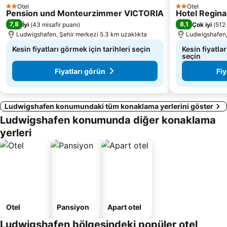
Otel
Otel
2 Yıldız
2 Yıldız
Pension und Monteurzimmer VICTORIA
Hotel Regina
7,8
8,1
İyi
(
43 misafir puanı
)
Çok iyi
(
512 
Ludwigshafen, Şehir merkezi 5.3 km uzaklıkta
Ludwigshafen,
Kesin fiyatları görmek için tarihleri seçin
Kesin fiyatlar
seçin
Fiyatları görün
Fiy
Ludwigshafen konumundaki tüm konaklama yerlerini göster
Ludwigshafen konumunda diğer konaklama
yerleri
Otel
Pansiyon
Apart otel
Ludwigshafen bölgesindeki popüler otel