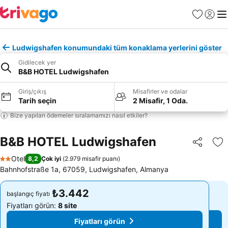
Favoriler
Giriş y
Me
Ludwigshafen konumundaki tüm konaklama yerlerini göster
Gidilecek yer
B&B HOTEL Ludwigshafen
Giriş/çıkış
Misafirler ve odalar
Tarih seçin
2 Misafir, 1 Oda.
Bize yapılan ödemeler sıralamamızı nasıl etkiler?
B&B HOTEL Ludwigshafen
Paylaş
Fa
Otel
8,2
Çok iyi
(
2.979 misafir puanı
)
2 Yıldız
Bahnhofstraße 1a, 67059, Ludwigshafen, Almanya
₺3.442
₺3.442
başlangıç fiyatı
başlangıç fiyatı
Fiyatları görün:
8 site
Fiyatları görün:
8 site
Fiyatları görün
Fiyatları görün