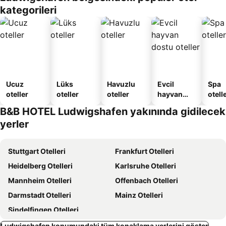
kategorileri
Ucuz
Lüks
Havuzlu
Evcil
Spa
oteller
oteller
oteller
hayvan
otelle
dostu
B&B HOTEL Ludwigshafen yakınında gidilecek
oteller
yerler
Stuttgart Otelleri
Frankfurt Otelleri
Heidelberg Otelleri
Karlsruhe Otelleri
Mannheim Otelleri
Offenbach Otelleri
Darmstadt Otelleri
Mainz Otelleri
Sindelfingen Otelleri
Ludwigshafen konumundaki tüm konaklama yerlerini göster