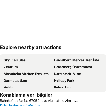
Explore nearby attractions
Haritayı genişlet
Skyline Kulesi
Heidelberg Merkez Tren İstasyonu
Zentrum
Heidelberg Üniversitesi
Mannheim Merkez Tren İstasyonu
Darmstadt-Mitte
Darmstadtium
Holiday Park
Hobbit
Enjoy Jazz
Konaklama yeri bilgileri
Heidelberg Sarayı
Mittelalterliches Burgfest
Bahnhofstraße 1a, 67059, Ludwigshafen, Almanya
Akropolis
Gül Bahçesi Karlsruhe
Daha fazlasını görüntüle