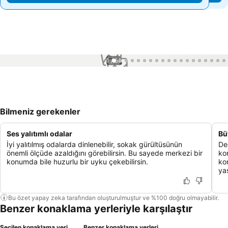
1 / 55
Bilmeniz gerekenler
Ses yalıtımlı odalar
Bü
İyi yalıtılmış odalarda dinlenebilir, sokak gürültüsünün
De
önemli ölçüde azaldığını görebilirsin. Bu sayede merkezi bir
kon
konumda bile huzurlu bir uyku çekebilirsin.
kon
yaş
Bu özet yapay zeka tarafından oluşturulmuştur ve %100 doğru olmayabilir.
Benzer konaklama yerleriyle karşılaştır
Seçilen konaklama yeri
Benzer konaklama yerleri