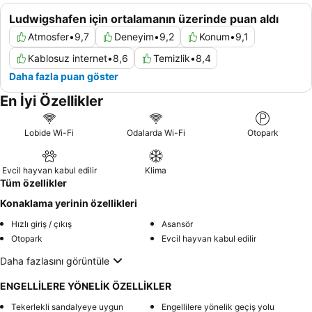
Ludwigshafen için ortalamanın üzerinde puan aldı
Atmosfer
•
9,7
Deneyim
•
9,2
Konum
•
9,1
Kablosuz internet
•
8,6
Temizlik
•
8,4
Daha fazla puan göster
En İyi Özellikler
Lobide Wi-Fi
Odalarda Wi-Fi
Otopark
Evcil hayvan kabul edilir
Klima
Tüm özellikler
Konaklama yerinin özellikleri
Hızlı giriş / çıkış
Asansör
Otopark
Evcil hayvan kabul edilir
Daha fazlasını görüntüle
ENGELLİLERE YÖNELİK ÖZELLİKLER
Tekerlekli sandalyeye uygun
Engellilere yönelik geçiş yolu