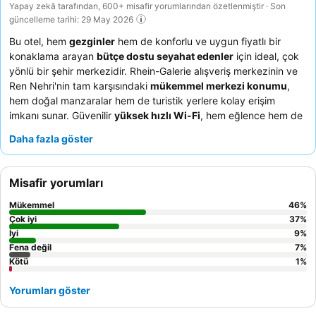
Yapay zekâ tarafından, 600+ misafir yorumlarından özetlenmiştir · Son
güncelleme tarihi: 29 May 2026
Bu otel, hem
gezginler
hem de konforlu ve uygun fiyatlı bir
konaklama arayan
bütçe dostu seyahat edenler
için ideal, çok
yönlü bir şehir merkezidir. Rhein-Galerie alışveriş merkezinin ve
Ren Nehri'nin tam karşısındaki
mükemmel merkezi konumu
,
hem doğal manzaralar hem de turistik yerlere kolay erişim
imkanı sunar. Güvenilir
yüksek hızlı Wi-Fi
, hem eğlence hem de
iş ihtiyaçlarını karşılayan önemli bir özelliktir. Konuklar,
sıcakkanlı
Daha fazla göster
ve yardımsever resepsiyon ekibini
ve taze meyve ve organik
seçenekler sunan çeşitli
kahvaltı büfesini
sürekli olarak
övmektedir. Daha sakin bir deneyim için konukların hareketli
Misafir yorumları
caddeden uzak bir oda talep etmeleri önerilir.
Mükemmel
46
%
Çok iyi
37
%
İyi
9
%
Fena değil
7
%
Kötü
1
%
Yorumları göster