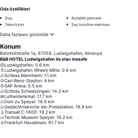
Oda özellikleri
Duş
Açılabilir pencere
Televizyon
Saç kurutma makinası
Daha fazlasını görüntüle
Konum
Bahnhofstraße 1a, 67059, Ludwigshafen, Almanya
B&B HOTEL Ludwigshafen ile olan mesafe
Ludwigshafen
:
0.6
km
Ludwigshafen (Rhein) Mitte
:
0.6
km
Schloss Mannheim
:
1.1
km
Carl-Benz-Stadion
:
4
km
SAP Arena
:
5.5
km
Schloss Schwetzingen
:
14.3
km
Lutherdenkmal
:
17.7
km
Dom zu Speyer
:
18.6
km
Gedächtniskirche der Protestation
:
18.9
km
Transall C-160D
:
19.2
km
Technik Museum Speyer
:
19.2
km
Frankfurt Havalimanı
:
61.7
km