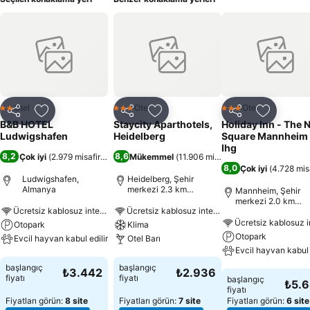
Otel
Otel
Otel
2 Yıldız
3 Yıldız
3 Yıldız
Paylaş
Favorilerime ekle
Paylaş
Favorilerime ekle
Paylaş
Favoriler
B&B HOTEL
Staycity Aparthotels,
Holiday Inn - The N
Ludwigshafen
Heidelberg
Square Mannheim
Ihg
8,2
8,6
Çok iyi
(
2.979 misafir puanı
)
Mükemmel
(
11.906 misafir puanı
)
8,0
Çok iyi
(
4.728 mis
Ludwigshafen,
Heidelberg, Şehir
Almanya
merkezi 2.3 km
Mannheim, Şehir
uzaklıkta
merkezi 2.0 km
Ücretsiz kablosuz internet
Ücretsiz kablosuz internet
uzaklıkta
Otopark
Klima
Otopark
Evcil hayvan kabul edilir
Otel Barı
Evcil hayvan kabul 
Fiyatları görün
Fiyatları görün
başlangıç
başlangıç
₺3.442
₺2.936
Fiyatları görün
fiyatı
fiyatı
başlangıç
₺5.
fiyatı
Fiyatları görün:
8 site
Fiyatları görün:
7 site
Fiyatları görün:
6 site