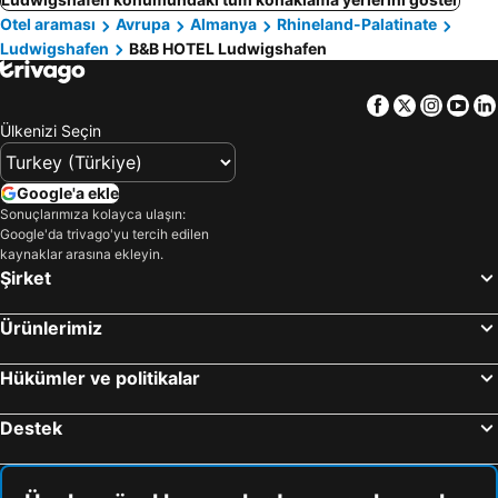
Otel araması
Avrupa
Almanya
Rhineland-Palatinate
Ludwigshafen
B&B HOTEL Ludwigshafen
Facebook
Twitter
Insta
Yo
Ülkenizi Seçin
Google'a ekle
Sonuçlarımıza kolayca ulaşın:
Google'da trivago'yu tercih edilen
kaynaklar arasına ekleyin.
Şirket
Ürünlerimiz
Hükümler ve politikalar
Destek