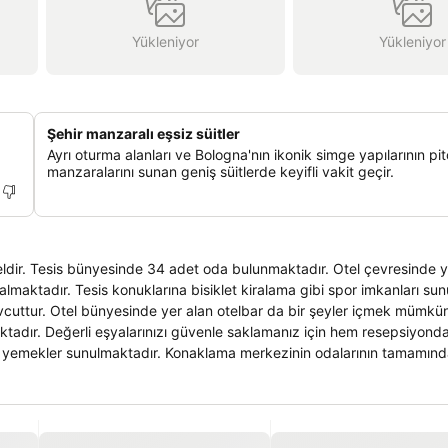
Yükleniyor
Yükleniyor
Şehir manzaralı eşsiz süitler
Ayrı oturma alanları ve Bologna'nın ikonik simge yapılarının pi
manzaralarını sunan geniş süitlerde keyifli vakit geçir.
 oteldir. Tesis bünyesinde 34 adet oda bulunmaktadır. Otel çevresinde y
aktadır. Tesis konuklarına bisiklet kiralama gibi spor imkanları sun
uttur. Otel bünyesinde yer alan otelbar da bir şeyler içmek mümkün
aktadır. Değerli eşyalarınızı güvenle saklamanız için hem resepsiyon
 yemekler sunulmaktadır. Konaklama merkezinin odalarının tamamında,
 duşlu banyo ve saç kurutma makinesi mevcuttur. Tesis içerisinde ve 
mümkündür. Orologio Otel'de danışma servisi mevcut olup, bilgi alma