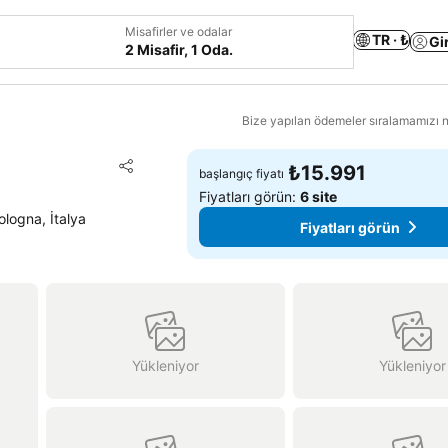
Misafirler ve odalar
TR · ₺
Gi
2 Misafir, 1 Oda.
Bize yapılan ödemeler sıralamamızı na
Favorilerime ekle
₺15.991
başlangıç fiyatı
Paylaş
Fiyatları görün:
6 site
logna, İtalya
Fiyatları görün
Yükleniyor
Yükleniyor