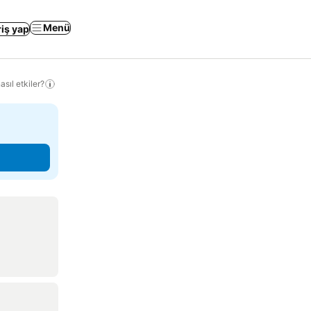
Menü
riş yap
sıl etkiler?