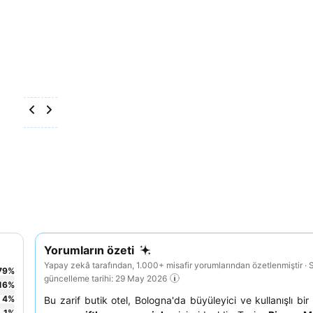
Yorumların özeti
Yapay zekâ tarafından, 1.000+ misafir yorumlarından özetlenmiştir · 
79
%
güncelleme tarihi: 29 May 2026
16
%
4
%
Bu zarif butik otel, Bologna'da büyüleyici ve kullanışlı bi
1
%