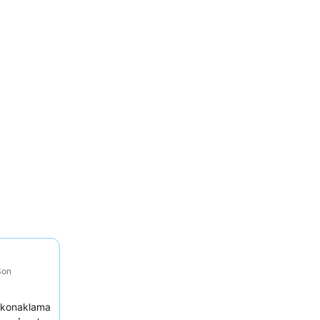
Son
r konaklama