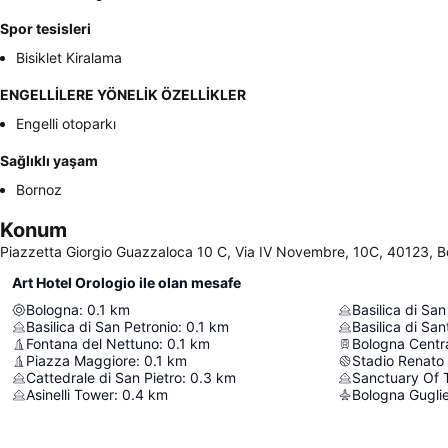
Spor tesisleri
Bisiklet Kiralama
ENGELLİLERE YÖNELİK ÖZELLİKLER
Engelli otoparkı
Sağlıklı yaşam
Bornoz
Konum
Piazzetta Giorgio Guazzaloca 10 C, Via IV Novembre, 10C, 40123, Bo
Art Hotel Orologio ile olan mesafe
Bologna
:
0.1
km
Basilica di Sa
Basilica di San Petronio
:
0.1
km
Basilica di Sa
Fontana del Nettuno
:
0.1
km
Bologna Centr
Piazza Maggiore
:
0.1
km
Stadio Renato 
Cattedrale di San Pietro
:
0.3
km
Asinelli Tower
:
0.4
km
Bologna Guglie