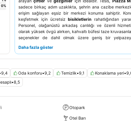
arayan
çiftler
ve
gezginler
için idealdir. Tesis,
Piazza M
0
%
sadece birkaç adım uzaklıkta, şehrin ana cazibe merkezl
erişim sağlayan eşsiz bir merkezi konuma sahiptir. Konu
keşfetmek için ücretsiz
bisikletlerin
rahatlığından yararl
Personel, olağanüstü arkadaş canlılığı ve özenli hizmeti
olarak yüksek övgü alırken, kahvaltı büfesi taze kruvasanl
seçenekler de dahil olmak üzere geniş bir yelpazeye
Gerçekten özel bir deneyim için süit talep etmeyi düşünebili
Daha fazla göster
konuklar varışta genellikle köpüklü şarap eşliğinde
h
yükseltmesi
alırlar.
•
9,4
Oda konforu
•
9,2
Temizlik
•
9,1
Konaklama yeri
•
9,
esaplı
•
8,5
i
Otopark
Otel Barı