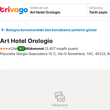
Gidilecek yer
Giriş/çıkış
Tarih seçin
Bologna konumundaki tüm konaklama yerlerini göster
Art Hotel Orologio
Otel
Mükemmel
(
3.407 misafir puanı
)
9,1
4 Yıldız
Piazzetta Giorgio Guazzaloca 10 C, Via IV Novembre, 10C, 40123, Bo
Yükleniyor