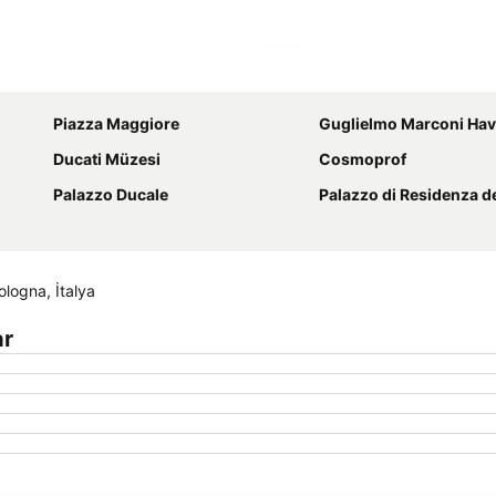
Haritayı genişlet
Piazza Maggiore
Guglielmo Marconi Hav
Ducati Müzesi
Cosmoprof
Palazzo Ducale
Palazzo di Residenza della Cassa di Rispar
logna, İtalya
ar