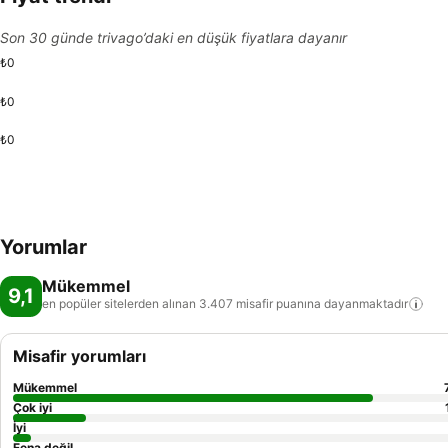
Son 30 günde trivago’daki en düşük fiyatlara dayanır
₺0
₺0
₺0
Yorumlar
Mükemmel
9,1
en popüler sitelerden alınan 3.407 misafir puanına
dayanmaktadır
Misafir yorumları
Mükemmel
Çok iyi
İyi
Fena değil