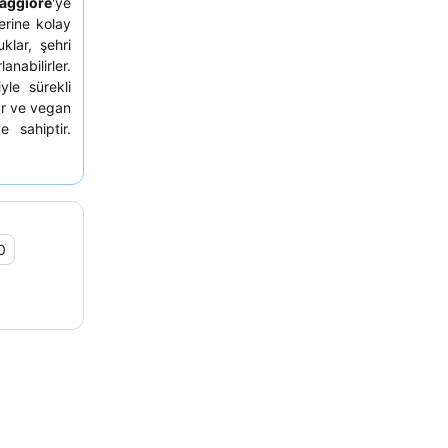
aggiore
'ye
erine kolay
klar, şehri
anabilirler.
yle sürekli
ar ve vegan
 sahiptir.
rsiniz, zira
oş geldin
0