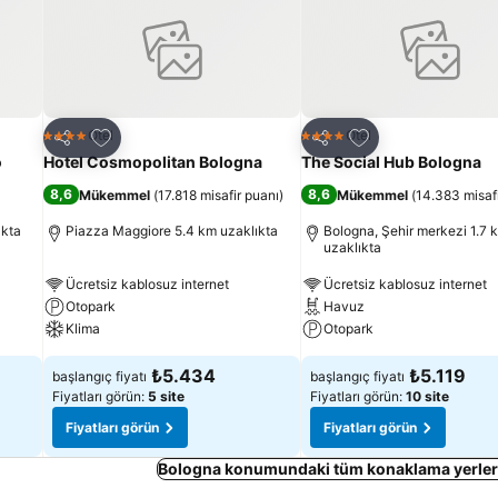
Favorilerime ekle
Favorilerime ekle
Otel
Otel
4 Yıldız
4 Yıldız
Paylaş
Paylaş
o
Hotel Cosmopolitan Bologna
The Social Hub Bologna
8,6
8,6
Mükemmel
(
17.818 misafir puanı
)
Mükemmel
(
14.383 misaf
ıkta
Piazza Maggiore 5.4 km uzaklıkta
Bologna, Şehir merkezi 1.7 
uzaklıkta
Ücretsiz kablosuz internet
Ücretsiz kablosuz internet
Otopark
Havuz
Klima
Otopark
₺5.434
₺5.119
başlangıç fiyatı
başlangıç fiyatı
Fiyatları görün:
5 site
Fiyatları görün:
10 site
Fiyatları görün
Fiyatları görün
Bologna konumundaki tüm konaklama yerleri