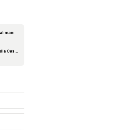
alimanı
mio di Bologna