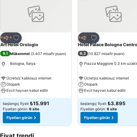
Favorilerime ekle
Favorilerime ekle
Otel
Otel
4 Yıldız
3 Yıldız
Paylaş
Paylaş
Art Hotel Orologio
Hotel Palace Bologna Centr
9,1
6,2
Mükemmel
(
3.407 misafir puanı
)
(
10.827 misafir puanı
)
Bologna, İtalya
Piazza Maggiore 0.3 km uzakl
Ücretsiz kablosuz internet
Ücretsiz kablosuz internet
Otopark
Otopark
Evcil hayvan kabul edilir
Evcil hayvan kabul edilir
₺15.991
₺3.895
başlangıç fiyatı
başlangıç fiyatı
Fiyatları görün:
6 site
Fiyatları görün:
6 site
Fiyatları görün
Fiyatları görün
Fiyat trendi