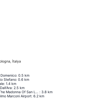
logna, İtalya
n Domenico
:
0.5
km
nto Stefano
:
0.6
km
ale
:
1.4
km
Dall'Ara
:
2.5
km
Sanctuary Of The Madonna Of San Luca
:
3.8
km
lmo Marconi Airport
:
6.2
km