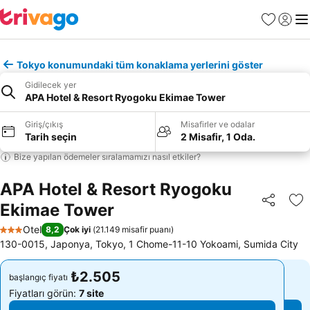
Favoriler
Giriş y
Me
Tokyo konumundaki tüm konaklama yerlerini göster
Gidilecek yer
APA Hotel & Resort Ryogoku Ekimae Tower
Giriş/çıkış
Misafirler ve odalar
Tarih seçin
2 Misafir, 1 Oda.
Bize yapılan ödemeler sıralamamızı nasıl etkiler?
APA Hotel & Resort Ryogoku
Ekimae Tower
Paylaş
Fa
Otel
8,2
Çok iyi
(
21.149 misafir puanı
)
3 Yıldız
130-0015, Japonya, Tokyo, 1 Chome-11-10 Yokoami, Sumida City
₺2.505
₺2.505
başlangıç fiyatı
başlangıç fiyatı
Fiyatları görün:
7 site
Fiyatları görün:
7 site