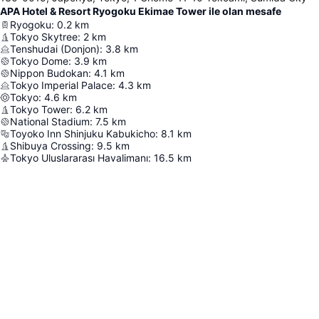
APA Hotel & Resort Ryogoku Ekimae Tower ile olan mesafe
Ryogoku
:
0.2
km
Tokyo Skytree
:
2
km
Tenshudai (Donjon)
:
3.8
km
Tokyo Dome
:
3.9
km
Nippon Budokan
:
4.1
km
Tokyo Imperial Palace
:
4.3
km
Tokyo
:
4.6
km
Tokyo Tower
:
6.2
km
National Stadium
:
7.5
km
Toyoko Inn Shinjuku Kabukicho
:
8.1
km
Shibuya Crossing
:
9.5
km
Tokyo Uluslararası Havalimanı
:
16.5
km