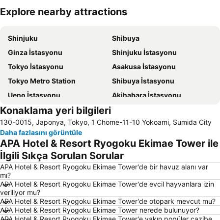
Explore nearby attractions
Haritayı genişlet
Shinjuku
Shibuya
Ginza İstasyonu
Shinjuku İstasyonu
Tokyo İstasyonu
Asakusa İstasyonu
Tokyo Metro Station
Shibuya İstasyonu
Ueno İstasyonu
Akihabara İstasyonu
Konaklama yeri bilgileri
Shinjuku Metro Station
Shibuya Metro Station
130-0015, Japonya, Tokyo, 1 Chome-11-10 Yokoami, Sumida City
Sugamo Station
Ginza Metro Station
Daha fazlasını görüntüle
International Airport Haneda
Tokyo Disneyland
APA Hotel & Resort Ryogoku Ekimae Tower ile
Asakusa Metro Station
Ikebukuro İstasyonu
İlgili Sıkça Sorulan Sorular
Haneda Airport International Terminal Station
Kabukicho
APA Hotel & Resort Ryogoku Ekimae Tower'de bir havuz alanı var
mı?
Akasaka İstasyonu
Uneo
APA Hotel & Resort Ryogoku Ekimae Tower'de evcil hayvanlara izin
veriliyor mu?
Akihabara Metro Station
Ueno Metro Station
APA Hotel & Resort Ryogoku Ekimae Tower'de otopark mevcut mu?
Hamamatsucho station
Shinagawa İstasyonu
APA Hotel & Resort Ryogoku Ekimae Tower nerede bulunuyor?
APA Hotel & Resort Ryogoku Ekimae Tower'e yakın popüler cazibe