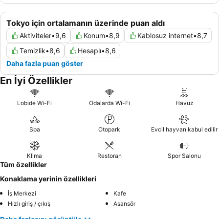
Tokyo için ortalamanın üzerinde puan aldı
Aktiviteler
•
9,6
Konum
•
8,9
Kablosuz internet
•
8,7
Temizlik
•
8,6
Hesaplı
•
8,6
Daha fazla puan göster
En İyi Özellikler
Lobide Wi-Fi
Odalarda Wi-Fi
Havuz
Spa
Otopark
Evcil hayvan kabul edilir
Klima
Restoran
Spor Salonu
Tüm özellikler
Konaklama yerinin özellikleri
İş Merkezi
Kafe
Hızlı giriş / çıkış
Asansör