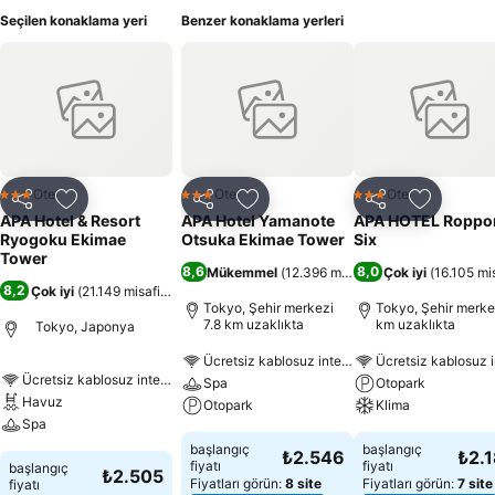
Seçilen konaklama yeri
Benzer konaklama yerleri
Otel
Otel
Otel
3 Yıldız
3 Yıldız
3 Yıldız
Paylaş
Favorilerime ekle
Paylaş
Favorilerime ekle
Paylaş
Favoriler
APA Hotel & Resort
APA Hotel Yamanote
APA HOTEL Roppo
Ryogoku Ekimae
Otsuka Ekimae Tower
Six
Tower
8,6
8,0
Mükemmel
(
12.396 misafir puanı
Çok iyi
)
(
16.105 mis
8,2
Çok iyi
(
21.149 misafir puanı
)
Tokyo, Şehir merkezi
Tokyo, Şehir merkez
7.8 km uzaklıkta
km uzaklıkta
Tokyo, Japonya
Ücretsiz kablosuz internet
Ücretsiz kablosuz i
Ücretsiz kablosuz internet
Spa
Otopark
Havuz
Otopark
Klima
Spa
başlangıç
başlangıç
₺2.546
₺2.
fiyatı
fiyatı
başlangıç
₺2.505
Fiyatları görün:
8 site
Fiyatları görün:
7 site
fiyatı