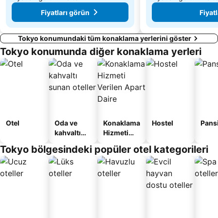
Fiyatları görün
Fiyat
Tokyo konumundaki tüm konaklama yerlerini göster
Tokyo konumunda diğer konaklama yerleri
Otel
Oda ve
Konaklama
Hostel
Pans
kahvaltı
Hizmeti
sunan
Verilen
Tokyo bölgesindeki popüler otel kategorileri
oteller
Apart
Daire