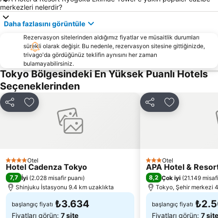
Tokyo Dome City
Minato
merkezleri nelerdir?
Higashi ginza Station
Shimbashi Metro Station
Daha fazlasını görüntüle
Tokyo Big Sight
Tokyo Disney Resort
Rezervasyon sitelerinden aldığımız fiyatlar ve müsaitlik durumları
Roppongi İstasyonu
Shinagawa
sürekli olarak değişir. Bu nedenle, rezervasyon sitesine gittiğinizde,
trivago'da gördüğünüz teklifin aynısını her zaman
Taito
Harajuku İstasyonu
bulamayabilirsiniz.
Tokyo Bölgesindeki En Yüksek Puanlı Hotels
Sumida
Iidabashi Station
Seçeneklerinden
Chiyoda
Takadanobaba Station
Ikebukuro Metro Station
Tokyo Skytree
Paylaş
Favorilerime ekle
Paylaş
Favorilerime 
Odaiba
Shinjuku Sanchōme Metro Station
Shin-Okubo station
Olympus Hall Hachioji
Nishi-Shinjuku Metro Station
Senso ji
Shinbashi İstasyonu
Shinjuku-gyoemmae Metro Station
Otel
Otel
4 Yıldız
3 Yıldız
Hotel Cadenza Tokyo
APA Hotel & Reso
7,7
8,2
İyi
(
2.028 misafir puanı
)
Çok iyi
(
21.149 misaf
Shinjuku İstasyonu 9.4 km uzaklıkta
Tokyo, Şehir merkezi 4
₺3.634
₺2.
başlangıç fiyatı
başlangıç fiyatı
Fiyatları görün:
7 site
Fiyatları görün:
7 sit