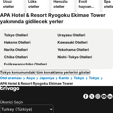
Ucuz
Lüks
Havuzlu
Evcil
Spa
oteller
oteller
oteller
hayvan
otelle
dostu
APA Hotel & Resort Ryogoku Ekimae Tower
oteller
yakınında gidilecek yerler
Tokyo Otelleri
Urayasu Otelleri
Hakone Otelleri
Kawasaki Otelleri
Narita Otelleri
Yokohama Otelleri
Chiba Otelleri
Nishi-Tokyo Otelleri
Fujikawaguchiko Otelleri
Tokyo konumundaki tüm konaklama yerlerini göster
Otel araması
Asya
Japonya
Kanto
Tokyo
Tokyo
APA Hotel & Resort Ryogoku Ekimae Tower
Facebook
Twitter
Insta
Yo
Ülkenizi Seçin