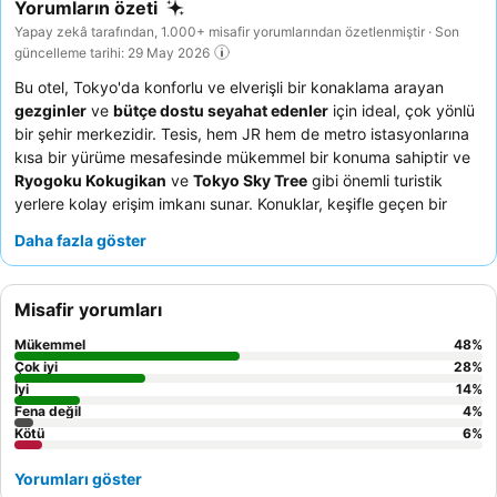
Yorumların özeti
Yapay zekâ tarafından, 1.000+ misafir yorumlarından özetlenmiştir · Son
güncelleme tarihi: 29 May 2026
Bu otel, Tokyo'da konforlu ve elverişli bir konaklama arayan
gezginler
ve
bütçe dostu seyahat edenler
için ideal, çok yönlü
bir şehir merkezidir. Tesis, hem JR hem de metro istasyonlarına
kısa bir yürüme mesafesinde mükemmel bir konuma sahiptir ve
Ryogoku Kokugikan
ve
Tokyo Sky Tree
gibi önemli turistik
yerlere kolay erişim imkanı sunar. Konuklar, keşifle geçen bir
günün ardından büyük halka açık banyoda (onsen)
Daha fazla göster
rahatlayabilirler. Personel, güler yüzlü ve özenli hizmetleriyle
sürekli olarak yüksek övgü almakta olup, zengin ve çeşitli
kahvaltı büfesini tamamlamaktadır. Daha sakin bir deneyim için
Misafir yorumları
konukların bahçeye bakan bir oda talep etmeleri önerilir.
Mükemmel
48
%
Çok iyi
28
%
İyi
14
%
Fena değil
4
%
Kötü
6
%
Yorumları göster