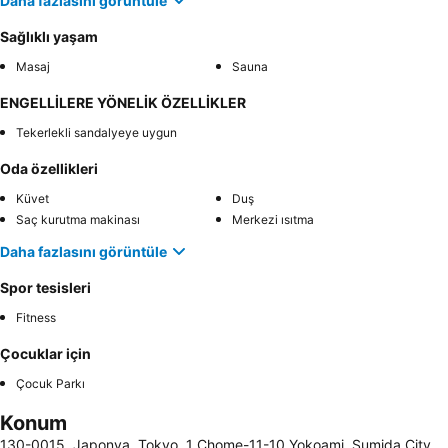
Daha fazlasını görüntüle
Sağlıklı yaşam
Masaj
Sauna
ENGELLİLERE YÖNELİK ÖZELLİKLER
Tekerlekli sandalyeye uygun
Oda özellikleri
Küvet
Duş
Saç kurutma makinası
Merkezi ısıtma
Daha fazlasını görüntüle
Spor tesisleri
Fitness
Çocuklar için
Çocuk Parkı
Konum
130-0015, Japonya, Tokyo, 1 Chome-11-10 Yokoami, Sumida City