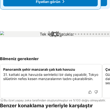
Fiyatları görün
Fiyatları görün
1 / 24
Bilmeniz gerekenler
Panoramik şehir manzaralı çatı katı havuzu
Çeş
31. kattaki açık havuzda serinletici bir dalış yapabilir, Tokyo
Gün
silüetinin nefes kesen manzaralarının tadını çıkarabilirsin.
da
se
Bu özet yapay zeka tarafından oluşturulmuştur ve %100 doğru olmayabilir.
Benzer konaklama yerleriyle karşılaştır